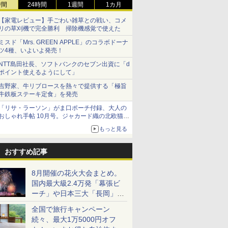
時間
24時間
1週間
1カ月
【家電レビュー】手ごわい雑草との戦い、コメ
リの草刈機で完全勝利 掃除機感覚で使えた
ミスド「Mrs. GREEN APPLE」のコラボドーナ
ツ4種、いよいよ発売！
NTT島田社長、ソフトバンクのセブン出資に「d
ポイント使えるようにして」
吉野家、牛リブロースを熱々で提供する「極旨
牛鉄板ステーキ定食」を発売
「リサ・ラーソン」がま口ポーチ付録、大人の
おしゃれ手帖 10月号。ジャカード織の北欧猫デ
ザイン
もっと見る
おすすめ記事
8月開催の花火大会まとめ。
国内最大級2.4万発「幕張ビ
ーチ」や日本三大「長岡」な
ど大型イベント目白押し！
全国で旅行キャンペーン
続々、最大1万5000円オフ