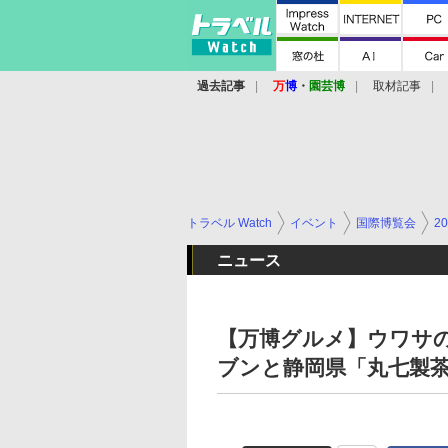
過去記事
万
博
・
園芸博
取材記事
トラベル Watch
イベント
国際博覧会
2
ニュース
【万博グルメ】ウワサ
ブンと静岡県「丸七製