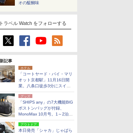
オの醍醐味
トラベル Watch をフォローする
新記事
ホテル
「コートヤード・バイ・マリ
オット京都駅」11月16日開
業。八条口徒歩3分にスイー
ト含む全270室、ダイニング
グッズ
も併設
「SHIPS any」の7大機能BIG
ボストンバッグが付録、
MonoMax 10月号。1～2泊の
荷物、キャリーオンも可能
アウトドア
本日発売「シャカ」じゃばら