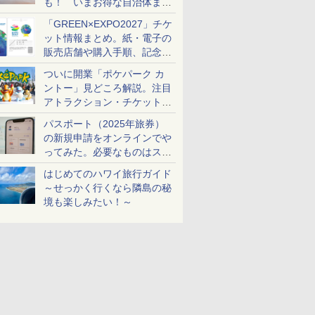
も！ いまお得な自治体まと
め
「GREEN×EXPO2027」チケ
ット情報まとめ。紙・電子の
販売店舗や購入手順、記念チ
ケットも解説
ついに開業「ポケパーク カ
ントー」見どころ解説。注目
アトラクション・チケット手
配・来場前に必要な準備は？
パスポート（2025年旅券）
の新規申請をオンラインでや
ってみた。必要なものはスマ
ホとマイナカードのみ
はじめてのハワイ旅行ガイド
～せっかく行くなら隣島の秘
境も楽しみたい！～