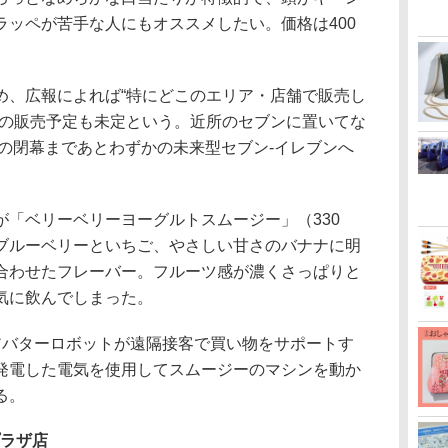
ラッペが苦手な人にもオススメしたい。価格は400
、広報によれば“特にどこのエリア・店舗で販売し
後の販売予定も未定という。近所のセブンに置いてな
日の閉幕まであとわずかの未来型セブン-イレブンへ
「ベリーベリーヨーグルトスムージー」（330
ブルーベリーといちご、やさしい甘さのバナナに明
合わせたフレーバー。フルーツ感が濃くさっぱりと
気に飲んでしまった。
バターロボットが遠隔接客で買い物をサポートす
発電した電気を使用してスムージーのマシンを動か
る。
プラザ店