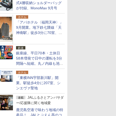
式4層収納ショルダーバッグ
が付録、MonoMax 9月号
ホテル
「アパホテル〈福岡天神〉」
9月開業。地下鉄七隈線「天
神南駅」徒歩3分に70室、エ
リア初の直営店
鉄道
銀座線、平日70本・土休日
58本増発で日中の運転を3分
間隔へ短縮。丸ノ内線も池袋
～中野坂上を4分間隔に
ホテル
「東横INN宇部新川駅」開
業。駅徒歩4分に207室、シ
ンエヴァ聖地
JALふるさとアンバサダ
連載
ー/応援隊に聞く地域愛
鹿児島空港で味わう地域の特
産品！ JALとぶえん亭のコ