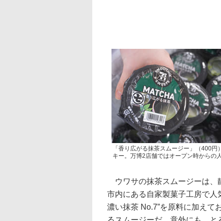
「香り広がる抹茶スムージー」（400
キー。万博2店舗ではオープン時からの
ウワサの抹茶スムージーは、静
市内にある自家製菓子工房で人
濃い抹茶 No.7”を原料に加
るスムージーだ。意外にも、と