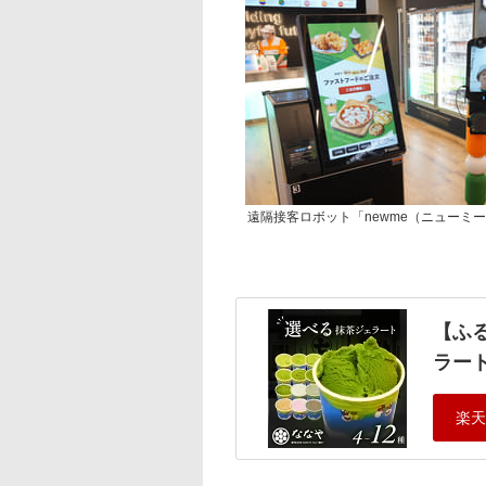
遠隔接客ロボット「newme（ニューミ
【ふ
ラー