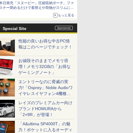
本日発売「スヌーピー」圧縮収納ポーチ。ファ
スナー閉めるだけで着替えや荷物がスリムにま
とまる
もっと見る
Special Site
性能の良いお得な中古PC情
報はこのページでチェック！
お値段そのままでメモリ倍
増！メモリ32GBの「お得な
ゲーミングノート」
エントリーなのに脅威の実
力!「Osprey」Noble Audioワ
イヤレスイヤフォン4機種を
一気に聴く
レイズのプレミアムカー向け
ブランドHOMURAから
「2×9R」が登場！
「A&ultima SP4000T」の魅
力！ポケットに入るオーディ