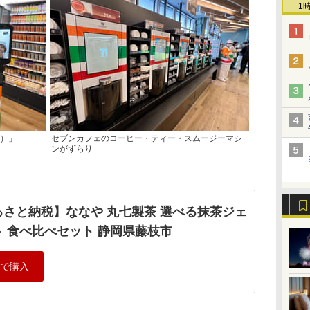
1
ー）」
セブンカフェのコーヒー・ティー・スムージーマシ
ンがずらり
るさと納税】ななや 丸七製茶 選べる抹茶ジェ
ト 食べ比べセット 静岡県藤枝市