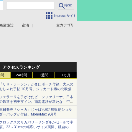
Impress サイト
全カテゴリ
商業施設
宿泊
アクセスランキング
時間
24時間
1週間
1カ月
「リサ・ラーソン」がま口ポーチ付録、大人の
おしゃれ手帖 10月号。ジャカード織の北欧猫デ
ザイン
フェラーリを手がけたピニンファリーナ、日本
の鉄道を初デザイン。南海電鉄が新たな「空港
特急」をなにわ筋線へ導入
本日発売「シャカ」じゃばら式4層収納ショル
ダーバッグが付録、MonoMax 9月号
クロックスのリカバリーサンダルがセールで半
額。23～31cmの幅広いサイズ展開、独自のク
ッション素材を採用