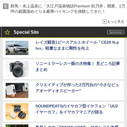
群馬・水上温泉に「大江戸温泉物語Premium 松乃井」開業。1万
坪の庭園湯めぐり＆豪華バイキングを体験してきた！
もっと見る
Special Site
レイズ鍛造1ピースアルミホイール「CE28 N-p
lus」軽量なままに剛性を向上
ソニーミラーレス一眼の大特集！ 見どころ記事
まとめ
クリエイティブが作った2万円台の“小さなピュ
アオーディオスピーカー”
SOUNDPEATSのイヤカフ型イヤフォン「UU2
イヤーカフ」をイヤカフマニアが語る