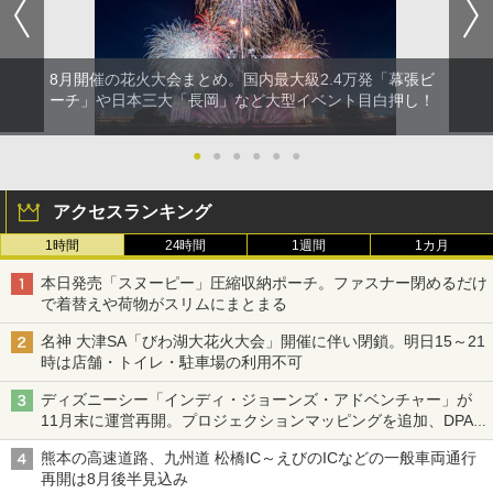
8月開催の花火大会まとめ。国内最大級2.4万発「幕張ビ
ーチ」や日本三大「長岡」など大型イベント目白押し！
●
●
●
●
●
●
アクセスランキング
1時間
24時間
1週間
1カ月
本日発売「スヌーピー」圧縮収納ポーチ。ファスナー閉めるだけ
で着替えや荷物がスリムにまとまる
名神 大津SA「びわ湖大花火大会」開催に伴い閉鎖。明日15～21
時は店舗・トイレ・駐車場の利用不可
ディズニーシー「インディ・ジョーンズ・アドベンチャー」が
11月末に運営再開。プロジェクションマッピングを追加、DPA
は1500円
熊本の高速道路、九州道 松橋IC～えびのICなどの一般車両通行
再開は8月後半見込み