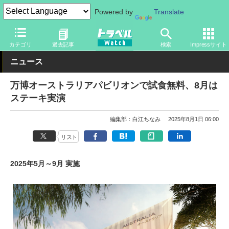
Powered by
Translate
トラベル Watch
イベント
国際博覧会
2025年大阪・関西万博
カテゴリ
過去記事
検索
Impressサイト
ニュース
万博オーストラリアパビリオンで試食無料、8月は
ステーキ実演
編集部：白江ちなみ
2025年8月1日 06:00
リスト
2025年5月～9月 実施