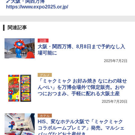
🔗大阪・関西万博
https://www.expo2025.or.jp/
関連記事
話題
大阪・関西万博、8月8日まで予約なし入
場可能に
2025年7月2日
グルメ
「ミャクミャク お好み焼き なにわの味せ
んべい」を万博会場外で限定販売。おや
つにおつまみ、手軽に配れる大阪土産
2025年7月20日
ホテル
HIS、変なホテル大阪で「ミャクミャク
コラボルームプレミア」発売。マルシェ
バッグなどお土産付き