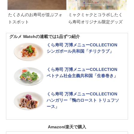
たくさんのお寿司が並ぶフォ
ミャクミャクとコラボしたく
トスポット
ら寿司オリジナル限定グッズ
グルメ Watchの連載では1品ずつ紹介
くら寿司 万博メニューCOLLECTION
シンガポール共和国「チリクラブ」
くら寿司 万博メニューCOLLECTION
ベトナム社会主義共和国「生春巻き」
くら寿司 万博メニューCOLLECTION
ハンガリー「鴨のロースト トリュフソ
ース」
Amazon/楽天で購入