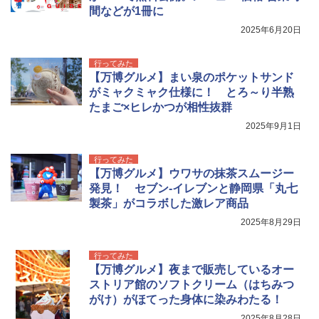
間などが1冊に
2025年6月20日
行ってみた
【万博グルメ】まい泉のポケットサンド
がミャクミャク仕様に！ とろ～り半熟
たまご×ヒレかつが相性抜群
2025年9月1日
行ってみた
【万博グルメ】ウワサの抹茶スムージー
発見！ セブン-イレブンと静岡県「丸七
製茶」がコラボした激レア商品
2025年8月29日
行ってみた
【万博グルメ】夜まで販売しているオー
ストリア館のソフトクリーム（はちみつ
がけ）がほてった身体に染みわたる！
2025年8月28日