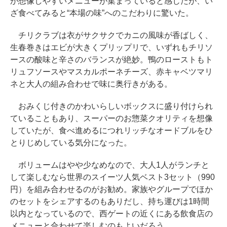
が想像しやすいメニューが集まっていると感じたが、い
ざ食べてみると“本場の味”へのこだわりに驚いた。
チリクラブは衣がサクサクでカニの風味が香ばしく、
生春巻きはエビが大きくプリップリで、いずれもチリソ
ースの酸味と辛さのバランスが絶妙。鴨のローストもト
リュフソースやマスカルポーネチーズ、赤キャベツマリ
ネと大人の組み合わせで味に奥行きがある。
おみくじ付きのかわいらしいボックスに盛り付けられ
ていることもあり、スーパーのお惣菜クオリティを想像
していたが、食べ進めるにつれリッチなオードブルをひ
とりじめしている気分になった。
ボリュームはやや少なめなので、大人1人がランチと
して楽しむなら世界のスイーツ人気ベスト3セット（990
円）を組み合わせるのがお勧め。家族やグループでほか
のセットをシェアするのもありだし、持ち運びは1時間
以内となっているので、西ゲートの近くにある飲食店の
メニューと合わせて楽しむのもよいだろう。