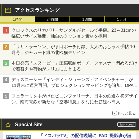
アクセスランキング
1時間
24時間
1週間
1カ月
クロックスのリカバリーサンダルがセールで半額。23～31cmの
幅広いサイズ展開、独自のクッション素材を採用
「リサ・ラーソン」がま口ポーチ付録、大人のおしゃれ手帖 10
月号。ジャカード織の北欧猫デザイン
本日発売「スヌーピー」圧縮収納ポーチ。ファスナー閉めるだけ
で着替えや荷物がスリムにまとまる
ディズニーシー「インディ・ジョーンズ・アドベンチャー」が
11月末に運営再開。プロジェクションマッピングを追加、DPA
は1500円
フェラーリを手がけたピニンファリーナ、日本の鉄道を初デザイ
ン。南海電鉄が新たな「空港特急」をなにわ筋線へ導入
もっと見る
Special Site
「ドスパラTV」の配信現場に“PAD”撮影班が潜