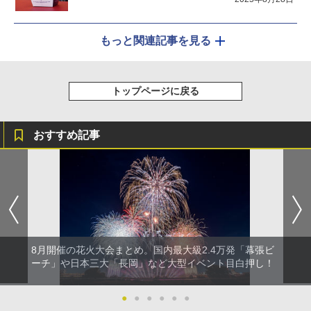
もっと関連記事を見る
トップページに戻る
おすすめ記事
8月開催の花火大会まとめ。国内最大級2.4万発「幕張ビ
ーチ」や日本三大「長岡」など大型イベント目白押し！
●
●
●
●
●
●