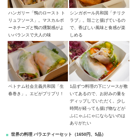
ハンガリー「鴨のロースト ト
シンガポール共和国「チリク
リュフソース」。マスカルポ
ラブ」。殻ごと揚げているの
ーネチーズと鴨の燻製感がよ
で、香ばしい風味と食感が楽
いバランスで大人の味
しめる
ベトナム社会主義共和国「生
1品ずつ料理の下にソースが敷
春巻き」。エビがプリプリ！
いてあるので、お好みの量を
ディップしていただく。少し
時間が経っても揚げ物などが
ふにゃふにゃにならないのは
ありがたい
世界の料理 バラエティーセット（1650円、5品）