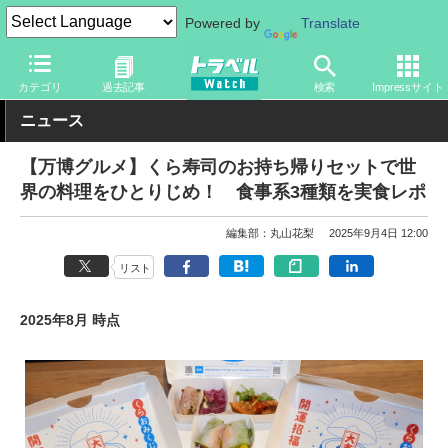
Powered by
Translate
トラベル Watch
イベント
国際博覧会
2025年大阪・関西万博
カテゴリ
過去記事
検索
Impressサイト
ニュース
【万博グルメ】くら寿司のお持ち帰りセットで世
界の料理をひとりじめ！ 食事系3種類を実食レポ
編集部：丸山花梨
2025年9月4日 12:00
リスト
2025年8月 時点