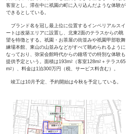
客室とし、滞在中に祇園の町に入り込んだような体験が
できるとしている。
ブランド名を冠し最上位に位置するインペリアルスイ
ートは改築エリアに設置し、北東2面のテラスからの眺
望を特徴とする。祇園・お茶屋の街並みや祇園甲部歌舞
練場本館、東山の山並みなどがすべて眺められるように
なっており、弥栄会館時代からの鐘塔での特別な体験も
提供予定という。面積は193m
（客室128m
＋テラス65
2
2
m
）、料金は1泊300万円（税、サービス料含む）。
2
竣工は10月予定、予約開始は今秋を予定している。