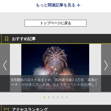
もっと関連記事を見る
トップページに戻る
おすすめ記事
8月開催の花火大会まとめ。国内最大級2.4万発「幕張ビ
ーチ」や日本三大「長岡」など大型イベント目白押し！
●
●
●
●
●
●
アクセスランキング