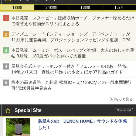
1時間
24時間
1週間
1カ月
本日発売「スヌーピー」圧縮収納ポーチ。ファスナー閉めるだけ
で着替えや荷物がスリムにまとまる
ディズニーシー「インディ・ジョーンズ・アドベンチャー」が
11月末に運営再開。プロジェクションマッピングを追加、DPA
は1500円
本日発売「ムーミン」ボストンバッグが付録、大人のおしゃれ手
帖 9月号。180度ガバッと開いて大容量
展覧会公式チケットホルダー付き「フェルメールぴあ」発売。
14年ぶり来日「真珠の耳飾りの少女」ほか37作品のガイド
熊本の高速道路、九州道 松橋IC～えびのICなどの一般車両通行
再開は8月後半見込み
もっと見る
Special Site
鳥肌ものの「DENON HOME」サウンドを体感
した！