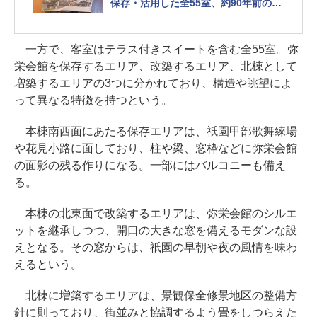
保存・活用した全55室、約90年前の風
景復活へ
一方で、客室はテラス付きスイートを含む全55室。弥
栄会館を保存するエリア、改築するエリア、北棟として
増築するエリアの3つに分かれており、構造や眺望によ
って異なる特徴を持つという。
本棟南西面にあたる保存エリアは、祇園甲部歌舞練場
や花見小路に面しており、柱や梁、窓枠などに弥栄会館
の面影の残る作りになる。一部にはバルコニーも備え
る。
本棟の北東面で改築するエリアは、弥栄会館のシルエ
ットを継承しつつ、開口の大きな窓を備えるモダンな設
えとなる。その窓からは、祇園の早朝や夜の風情を味わ
えるという。
北棟に増築するエリアは、景観保全修景地区の整備方
針に則っており、街並みと協調するよう畳をしつらえた