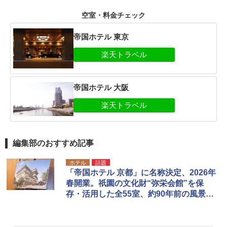
空室・料金チェック
帝国ホテル 東京
帝国ホテル 大阪
編集部のおすすめ記事
ホテル
話題
「帝国ホテル 京都」に名称決定、2026年
春開業。祇園の文化財“弥栄会館”を保
存・活用した全55室、約90年前の風景復
活へ