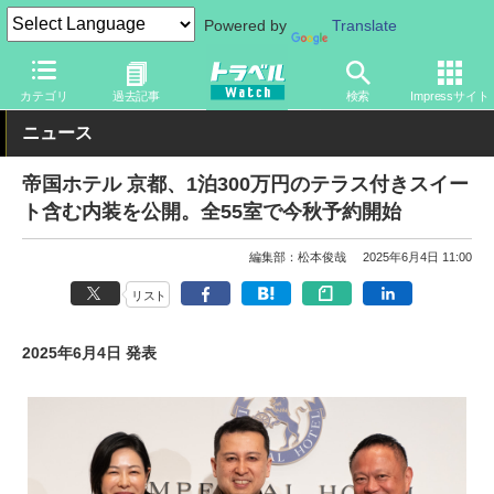
Powered by
Translate
トラベル Watch
地域
国内旅行
京都
カテゴリ
過去記事
検索
Impressサイト
ニュース
帝国ホテル 京都、1泊300万円のテラス付きスイー
ト含む内装を公開。全55室で今秋予約開始
編集部：松本俊哉
2025年6月4日 11:00
リスト
2025年6月4日 発表