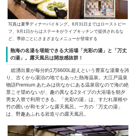
写真は夏季ディナーバイキング。8月31日まではローストビー
フ、9月1日からはステーキがライブキッチンで提供されるな
ど、季節ごとにさまざまなメニューが登場する
熱海の名湯を堪能できる大浴場「光彩の湯」と「万丈
の湯」。露天風呂は開放感抜群！
総湧出量が毎分約1万6600L超えという豊富な湯量を誇
り、古くから湯治の地でもあった熱海温泉。大江戸温泉
物語Premium あたみは街なかにある温泉宿なので海の絶
景こそ望めないが、趣の異なる2タイプの大浴場を朝夕
男女入替で利用できる。「光彩の湯」は、すだれ屋根や
竹の囲いが和モダンな露天風呂。一方の「万丈の湯」
は、野趣あふれる岩造りの露天風呂。