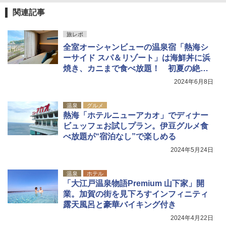
関連記事
旅レポ
全室オーシャンビューの温泉宿「熱海シ
ーサイド スパ＆リゾート」は海鮮丼に浜
焼き、カニまで食べ放題！ 初夏の絶景
＆グルメ旅へ
2024年6月8日
温泉
グルメ
熱海「ホテルニューアカオ」でディナー
ビュッフェお試しプラン。伊豆グルメ食
べ放題が“宿泊なし”で楽しめる
2024年5月24日
温泉
ホテル
「大江戸温泉物語Premium 山下家」開
業。加賀の街を見下ろすインフィニティ
露天風呂と豪華バイキング付き
2024年4月22日