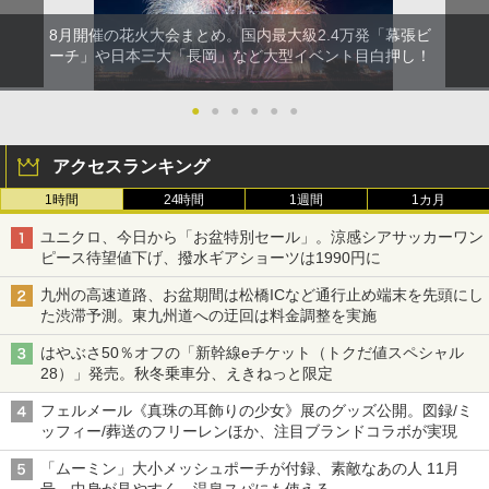
8月開催の花火大会まとめ。国内最大級2.4万発「幕張ビ
ーチ」や日本三大「長岡」など大型イベント目白押し！
●
●
●
●
●
●
アクセスランキング
1時間
24時間
1週間
1カ月
ユニクロ、今日から「お盆特別セール」。涼感シアサッカーワン
ピース待望値下げ、撥水ギアショーツは1990円に
九州の高速道路、お盆期間は松橋ICなど通行止め端末を先頭にし
た渋滞予測。東九州道への迂回は料金調整を実施
はやぶさ50％オフの「新幹線eチケット（トクだ値スペシャル
28）」発売。秋冬乗車分、えきねっと限定
フェルメール《真珠の耳飾りの少女》展のグッズ公開。図録/ミ
ッフィー/葬送のフリーレンほか、注目ブランドコラボが実現
「ムーミン」大小メッシュポーチが付録、素敵なあの人 11月