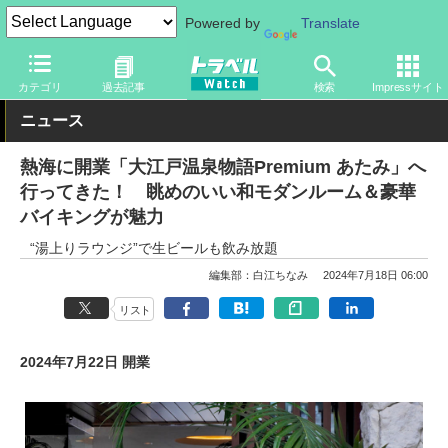
Powered by
Translate
トラベル Watch
旅の情報
ホテル・旅館
宿泊
カテゴリ
過去記事
検索
Impressサイト
ニュース
熱海に開業「大江戸温泉物語Premium あたみ」へ
行ってきた！ 眺めのいい和モダンルーム＆豪華
バイキングが魅力
“湯上りラウンジ”で生ビールも飲み放題
編集部：白江ちなみ
2024年7月18日 06:00
リスト
2024年7月22日 開業