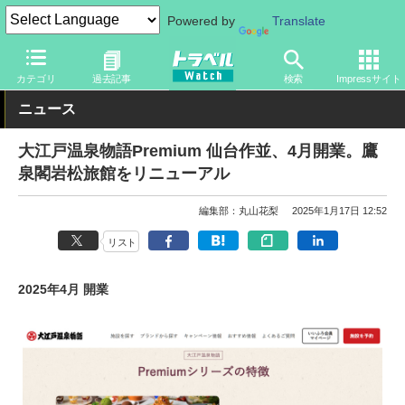
Powered by
Translate
トラベル Watch
旅の情報
ホテル・旅館
宿泊
カテゴリ
過去記事
検索
Impressサイト
ニュース
大江戸温泉物語Premium 仙台作並、4月開業。鷹
泉閣岩松旅館をリニューアル
編集部：丸山花梨
2025年1月17日 12:52
リスト
2025年4月 開業