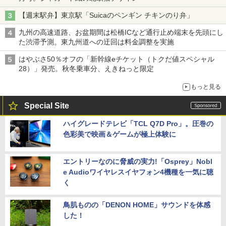
【週末駅弁】東京駅「Suicaのペンギン チキンのり弁」
九州の高速道路、お盆期間は松橋ICなど通行止め端末を先頭にし
た渋滞予測。東九州道への迂回は料金調整を実施
はやぶさ50％オフの「新幹線eチケット（トクだ値スペシャル
28）」発売。秋冬乗車分、えきねっと限定
もっと見る
Special Site
ハイグレードテレビ「TCL Q7D Pro」。圧巻の
色彩美で映画＆ゲームが極上体験に
エントリーなのに脅威の実力!「Osprey」Nobl
e Audioワイヤレスイヤフォン4機種を一気に聴
く
鳥肌ものの「DENON HOME」サウンドを体感
した！