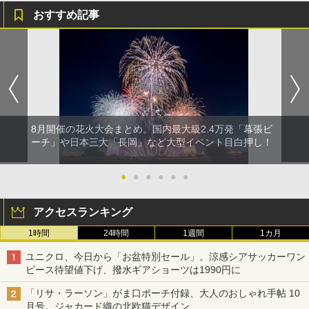
おすすめ記事
8月開催の花火大会まとめ。国内最大級2.4万発「幕張ビ
ーチ」や日本三大「長岡」など大型イベント目白押し！
●
●
●
●
●
●
アクセスランキング
1時間
24時間
1週間
1カ月
ユニクロ、今日から「お盆特別セール」。涼感シアサッカーワン
ピース待望値下げ、撥水ギアショーツは1990円に
「リサ・ラーソン」がま口ポーチ付録、大人のおしゃれ手帖 10
月号。ジャカード織の北欧猫デザイン