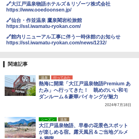
🔗大江戸温泉物語ホテルズ＆リゾーツ株式会社
https://www.ooedoonsen.jp/
🔗仙台・作並温泉 鷹泉閣岩松旅館
https://ssl.iwamatu-ryokan.com/
🔗館内リニューアル工事に伴う一時休館のお知らせ
https://ssl.iwamatu-ryokan.com/news/1232/
関連記事
温泉
行ってみた
熱海に開業「大江戸温泉物語Premium あ
たみ」へ行ってきた！ 眺めのいい和モ
ダンルーム＆豪華バイキングが魅力
2024年7月18日
シーズン
温泉
大江戸温泉物語、早春の花景色スポット
が楽しめる宿。露天風呂＆ご当地グルメ
も満喫