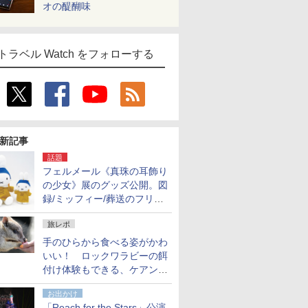
オの醍醐味
トラベル Watch をフォローする
新記事
話題
フェルメール《真珠の耳飾り
の少女》展のグッズ公開。図
録/ミッフィー/葬送のフリー
レンほか、注目ブランドコラ
旅レポ
ボが実現
手のひらから食べる姿がかわ
いい！ ロックワラビーの餌
付け体験もできる、ケアンズ
でアサートン高原の日本語ガ
お出かけ
イド付きツアーに参加してみ
「Reach for the Stars」公演