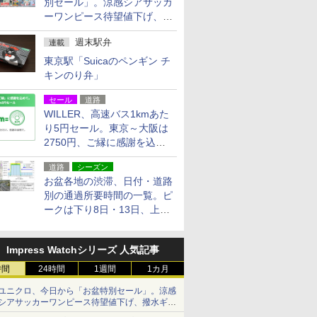
別セール」。涼感シアサッカ
ーワンピース待望値下げ、撥
水ギアショーツは1990円に
週末駅弁
連載
東京駅「Suicaのペンギン チ
キンのり弁」
セール
道路
WILLER、高速バス1kmあた
り5円セール。東京～大阪は
2750円、ご縁に感謝を込め
た20周年記念キャンペーン
道路
シーズン
お盆各地の渋滞、日付・道路
別の通過所要時間の一覧。ピ
ークは下り8日・13日、上り
14日・15日
Impress Watchシリーズ 人気記事
時間
24時間
1週間
1カ月
ユニクロ、今日から「お盆特別セール」。涼感
シアサッカーワンピース待望値下げ、撥水ギア
ショーツは1990円に