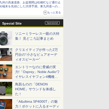
九州の高速道路、お盆期間は松橋ICなど通行止
め端末を先頭にした渋滞予測。東九州道への迂
回は料金調整を実施
もっと見る
Special Site
ソニーミラーレス一眼の大特
集！ 見どころ記事まとめ
クリエイティブが作った2万
円台の“小さなピュアオーデ
ィオスピーカー”
エントリーなのに脅威の実
力!「Osprey」Noble Audioワ
イヤレスイヤフォン4機種を
一気に聴く
鳥肌ものの「DENON
HOME」サウンドを体感し
た！
「A&ultima SP4000T」の魅
力！ポケットに入るオーディ