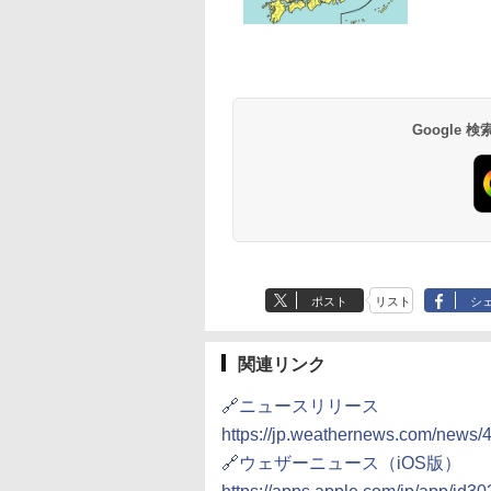
草津温泉 ホテル櫻
品川プリンスホテル
グランドニッコー東
海のサウナ＆スパ
東京ドームホテル
シェラトン・グラン
井
京ベイ 舞浜
オールインクルーシ
デ・トーキョーベ
7,037円～
7,980円～
ブ 島原温泉ホテル
イ・ホテル
14,300円～
6,800円～
南風楼
10,450円～
7,950円～
Google
ポスト
リスト
シ
関連リンク
🔗ニュースリリース
https://jp.weathernews.com/news/
🔗ウェザーニュース（iOS版）