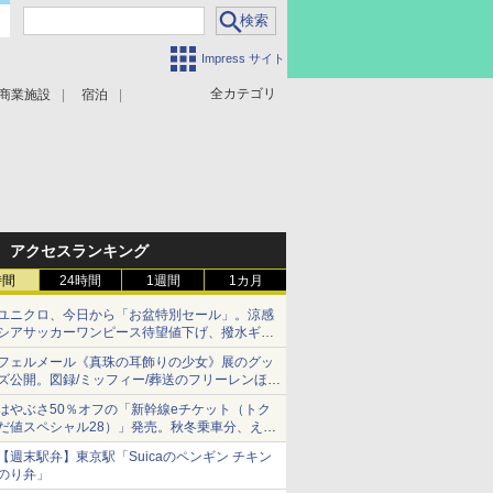
Impress サイト
全カテゴリ
商業施設
宿泊
アクセスランキング
時間
24時間
1週間
1カ月
ユニクロ、今日から「お盆特別セール」。涼感
シアサッカーワンピース待望値下げ、撥水ギア
ショーツは1990円に
フェルメール《真珠の耳飾りの少女》展のグッ
ズ公開。図録/ミッフィー/葬送のフリーレンほ
か、注目ブランドコラボが実現
はやぶさ50％オフの「新幹線eチケット（トク
だ値スペシャル28）」発売。秋冬乗車分、えき
ねっと限定
【週末駅弁】東京駅「Suicaのペンギン チキン
のり弁」