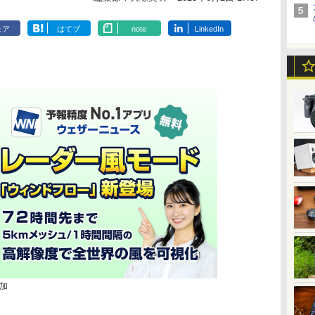
ェア
はてブ
note
LinkedIn
加