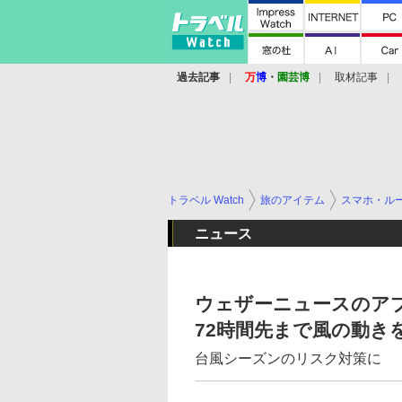
過去記事
万
博
・
園芸博
取材記事
トラベル Watch
旅のアイテム
スマホ・ル
ニュース
ウェザーニュースのア
72時間先まで風の動き
台風シーズンのリスク対策に