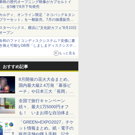
東映の歴代オープニング映像がカプセルトイ
に。全5種で8月下旬発売
カルディ、オンライン限定「ネコバッグ＆タン
ブラーセット」を一般販売。7月の抽選販売の
当選無効分
スターバックス、横浜に“文化財カフェ”8月10日
オープン
令和のファミコンディスクシステム？安価に書
き換え可能なGB用「しましまディスクシステ
ム」
もっと見る
おすすめ記事
8月開催の花火大会まとめ。
国内最大級2.4万発「幕張ビ
ーチ」や日本三大「長岡」な
ど大型イベント目白押し！
全国で旅行キャンペーン
続々、最大1万5000円オフ
も！ いまお得な自治体まと
め
「GREEN×EXPO2027」チケ
ット情報まとめ。紙・電子の
販売店舗や購入手順、記念チ