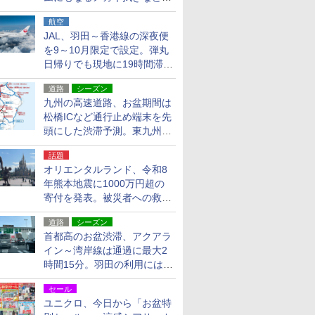
貨24種
航空
JAL、羽田～香港線の深夜便
を9～10月限定で設定。弾丸
日帰りでも現地に19時間滞在
できる
道路
シーズン
九州の高速道路、お盆期間は
松橋ICなど通行止め端末を先
頭にした渋滞予測。東九州道
への迂回は料金調整を実施
話題
オリエンタルランド、令和8
年熊本地震に1000万円超の
寄付を発表。被災者への救援
活動・復旧支援
道路
シーズン
首都高のお盆渋滞、アクアラ
イン～湾岸線は通過に最大2
時間15分。羽田の利用には
「空港西出口」の利用検討を
セール
ユニクロ、今日から「お盆特