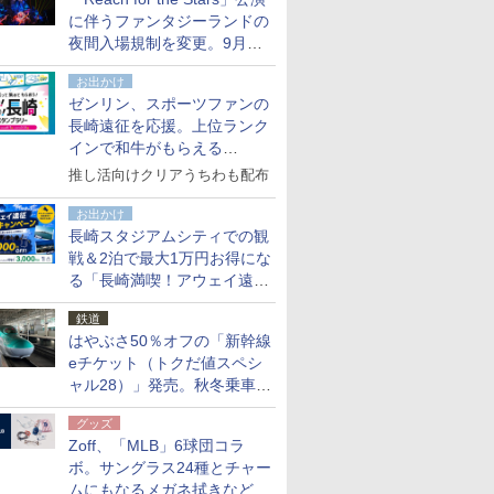
た
に伴うファンタジーランドの
夜間入場規制を変更。9月か
ら18時50分～20時ごろに
お出かけ
ゼンリン、スポーツファンの
長崎遠征を応援。上位ランク
インで和牛がもらえる
「GO！GO！長崎スタンプラ
推し活向けクリアうちわも配布
リー」
お出かけ
長崎スタジアムシティでの観
戦＆2泊で最大1万円お得にな
る「長崎満喫！アウェイ遠征
応援キャンペーン」
鉄道
はやぶさ50％オフの「新幹線
eチケット（トクだ値スペシ
ャル28）」発売。秋冬乗車
分、えきねっと限定
グッズ
Zoff、「MLB」6球団コラ
ボ。サングラス24種とチャー
ムにもなるメガネ拭きなど雑