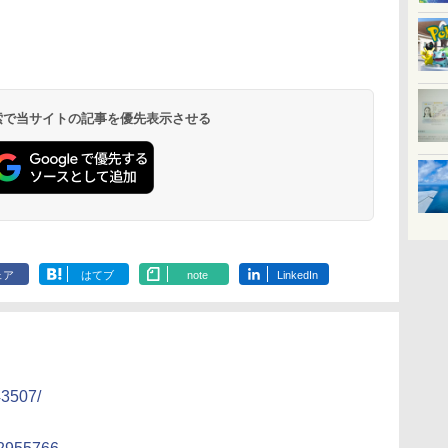
北陸 福井 あわら
品川プリンスホテ
舞浜ビューホテル
箱根湯本温泉 ホテ
ホテルトラスティ東
オリエンタルホテル
下呂温泉 水明館
住友不動産ホテル ヴ
東京ベイ舞浜ホテル
温泉 清風荘（北陸
ル イーストタワー
ｂｙ ＨＵＬＩＣ
ル おかだ
京ベイサイド
東京ベイ
ィラフォンテーヌグラ
ファーストリゾート
8,250円～
最大級の庭園露天風
（旧：東京ベイ舞浜
ンド東京有明
9,958円～
11,200円～
5,450円～
5,200円～
4,290円～
呂の宿 清風荘）
ホテル）
19,541円～
5,758円～
6,070円～
 検索で当サイトの記事を優先表示させる
ェア
はてブ
note
LinkedIn
43507/