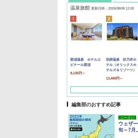
温泉旅館
更新日時：2026/08/08 12:00
那須温泉 ホテルエ
別府温泉 杉乃井ホ
ピナール那須
テル（オリックスホ
テルズ＆リゾーツ）
9,135円～
13,400円～
編集部のおすすめ記事
シーズン
ウェザー
旬～7月