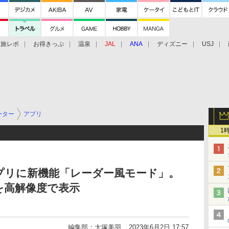
旅レポ
お得きっぷ
温泉
JAL
ANA
ディズニー
USJ
ーター
アプリ
1
プリに新機能「レーダー風モード」。
を高解像度で表示
編集部：大塚美羽
2023年6月2日 17:57