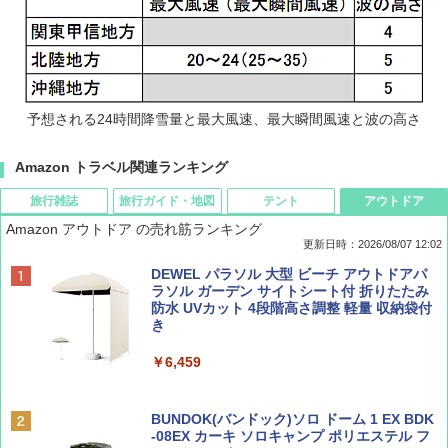
予想される24時間降雪量と最大風速、最大瞬間風速と波の高さ
Amazon トラベル関連ランキング
旅行雑誌
旅行ガイド・地図
テント
アウトドア
Amazon アウトドア の売れ筋ランキング
更新日時：2026/08/07 12:02
ディズニーファン ２０２６年 ９月号 [雑
D40 地球の歩き方 チェンマイ タイ北部の魅
[キャンパーズコレクション 山善] ポップアッ
DEWEL パラソル 大型 ビーチ アウトドアパ
誌] (ＤＩＳＮＥＹ ＦＡＮ)
力的な町 2026～2027 地球の歩き方D アジア
プテント 傘みたいに広げて畳める パッとサ
ラソル ガーデン サイトシート付 折りたたみ
ッとサンシェード キューブ フルクローズ メ
防水 UVカット 4段階高さ調整 軽量 収納袋付
ッシュ 簡単設置 ワンタッチテント キャンプ
き
￥713
￥2,079
&ハイキング カーキ PATC-150(KH)
￥6,459
￥6,831
BE-PAL(ビ-パル) 2026年 9 月号【特別付録:
A09 地球の歩き方 イタリア 2026～2027 地
SOTO ミニマル"旅"財布 ランダム2種】
球の歩き方A ヨーロッパ
BUNDOK(バンドック)ソロ ドーム 1 EX BDK
PYKES PEAK (パイクスピーク) 着替えテン
-08EX カーキ ソロキャンプ ポリエステル フ