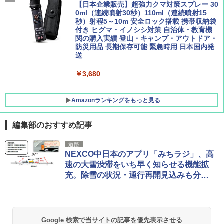
広げるだけ パッとサッとテント キューブワ
【日本企業販売】超強力クマ対策スプレー 30
イド ブラックコーティング フルクローズ メ
0ml（連続噴射30秒）110ml（連続噴射15
ッシュ 4人用 簡単設置 ポップアップテント P
秒）射程5～10m 安全ロック搭載 携帯収納袋
ATCW-150B エクルベージュ
付き ヒグマ・イノシシ対策 自治体・教育機
関の購入実績 登山・キャンプ・アウトドア・
防災用品 長期保存可能 緊急時用 日本国内発
￥-
送
￥3,680
Amazonランキングをもっと見る
編集部のおすすめ記事
道路
NEXCO中日本のアプリ「みちラジ」、高
速の大雪渋滞をいち早く知らせる機能拡
充。除雪の状況・通行再開見込みも分か
る
Google 検索で当サイトの記事を優先表示させる