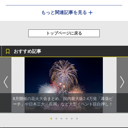
もっと関連記事を見る
トップページに戻る
おすすめ記事
8月開催の花火大会まとめ。国内最大級2.4万発「幕張ビ
ーチ」や日本三大「長岡」など大型イベント目白押し！
●
●
●
●
●
●