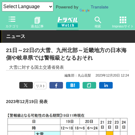
Powered by
Translate
トラベル Watch
企業・政府・官庁
政府・官庁
国土交通省
カテゴリ
過去記事
検索
Impressサイト
ニュース
21日～22日の大雪、九州北部～近畿地方の日本海
側や岐阜県では警報級となるおそれ
大雪に対する国土交通省発表
編集部：丸山花梨
2023年12月20日 12:24
リスト
2023年12月19日 発表