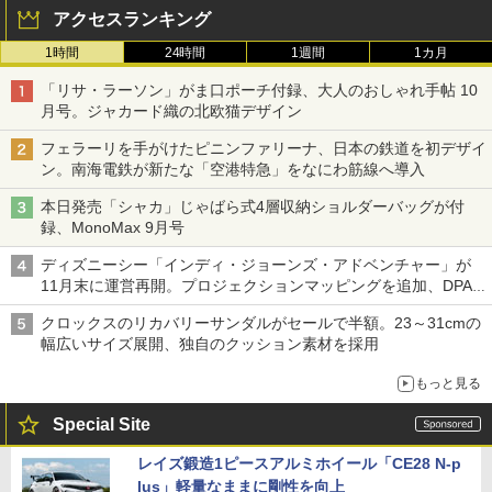
アクセスランキング
1時間
24時間
1週間
1カ月
「リサ・ラーソン」がま口ポーチ付録、大人のおしゃれ手帖 10
月号。ジャカード織の北欧猫デザイン
フェラーリを手がけたピニンファリーナ、日本の鉄道を初デザイ
ン。南海電鉄が新たな「空港特急」をなにわ筋線へ導入
本日発売「シャカ」じゃばら式4層収納ショルダーバッグが付
録、MonoMax 9月号
ディズニーシー「インディ・ジョーンズ・アドベンチャー」が
11月末に運営再開。プロジェクションマッピングを追加、DPA
は1500円
クロックスのリカバリーサンダルがセールで半額。23～31cmの
幅広いサイズ展開、独自のクッション素材を採用
もっと見る
Special Site
レイズ鍛造1ピースアルミホイール「CE28 N-p
lus」軽量なままに剛性を向上