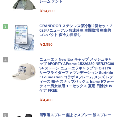
ト プライバシー テント 【中が透けない】 1
レーム テント
￥1,500
￥2,479
人用 折りたたみ 防災グッズ 災害用トイレ ビ
ーチ ピクニック ポップアップテント 携帯 簡
￥14,800
易 トイレテント (ブラック)
山と溪谷 2026年8月号「南アルプス大全」
地球の歩き方 スター・ウォーズ
￥4,980
GRANDOOR ステンレス保冷剤 2個セット 2
￥1,540
￥2,695
026リニューアル 急速冷凍 空間倍増 衛生的
コンパクト 保冷力長持ち
ENDLESS BASE 《めざましテレビで紹介》
テント ワンタッチ RENEW 幅200 2-3人用 43
￥2,980
500002(88859)
Coyote No.89 特集 星野道夫 夢見る旅
A26 地球の歩き方 チェコ ポーランド スロヴ
ァキア 2026～2027 地球の歩き方A ヨーロッ
￥5,999
ニューエラ New Era キャップ メッシュキャ
パ
￥1,540
ップ 9FORTY AFrame 15226380 NER37C00
94 ストーン ニューエラキャップ 9FORTYA
￥2,277
[キャンパーズコレクション 山善] 傘みたいに
サーフライダーファウンデーション Surfride
広げるだけ パッとサッとテント ブラックコ
r Foundation コラボ Aフレーム メンズ レデ
ーティング フルクローズ メッシュ 3-4人用
ィース 帽子 スナップバック a-frame 9フォー
簡単設置 ポップアップテント エクルベージ
ティー男女兼用ユニセックス 夏用 日除けUV
AIRLINE（エアライン）2026年9月号【特
新しい日本地理 地図・統計・移動から読み
ュ(BC仕様) PATC-150B(EB)
ケア FREE
集】ボーイング110周年を祝して！
解く (講談社現代新書)
￥9,990
￥4,400
￥1,760
￥1,540
[キャンパーズコレクション 山善] 傘みたいに
熊撃退スプレー 熊よけスプレー 熊スプレー