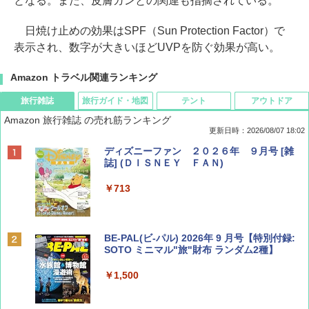
となる。また、皮膚ガンとの関連も指摘されている。
日焼け止めの効果はSPF（Sun Protection Factor）で
表示され、数字が大きいほどUVPを防ぐ効果が高い。
Amazon トラベル関連ランキング
旅行雑誌
旅行ガイド・地図
テント
アウトドア
Amazon 旅行雑誌 の売れ筋ランキング
更新日時：2026/08/07 18:02
ディズニーファン ２０２６年 ９月号 [雑
誌] (ＤＩＳＮＥＹ ＦＡＮ)
￥713
BE-PAL(ビ-パル) 2026年 9 月号【特別付録:
SOTO ミニマル"旅"財布 ランダム2種】
￥1,500