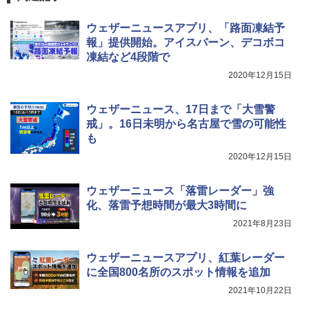
￥3,680
[キャンパーズコレクション 山善] 傘みたいに
ウェザーニュースアプリ、「路面凍結予
広げるだけ パッとサッとテント ブラックコ
報」提供開始。アイスバーン、デコボコ
ーティング フルクローズ メッシュ 3-4人用
BUNDOK(バンドック)ソロ ドーム 1 EX BDK
凍結など4段階で
簡単設置 ポップアップテント エクルベージ
-08EX カーキ ソロキャンプ ポリエステル フ
A26 地球の歩き方 チェコ ポーランド スロヴ
ュ(BC仕様) PATC-150B(EB)
レーム ドーム型 テント
ァキア 2026～2027 地球の歩き方A ヨーロッ
2020年12月15日
パ
￥9,990
￥14,800
ウェザーニュース、17日まで「大雪警
￥2,277
戒」。16日未明から名古屋で雪の可能性
[キャンパーズコレクション 山善] 傘みたいに
着替えテント トイレテント 透けない【換気
も
広げるだけ パッとサッとテント キューブワ
通気窓付き】収納袋付き UVカット 防水 防災
2020年12月15日
イド ブラックコーティング フルクローズ メ
コンパクト iimono117 (ブルー)
ッシュ 4人用 簡単設置 ポップアップテント P
ATCW-150B エクルベージュ
￥3,080
ウェザーニュース「落雷レーダー」強
化、落雷予想時間が最大3時間に
￥-
2021年8月23日
ウェザーニュースアプリ、紅葉レーダー
に全国800名所のスポット情報を追加
2021年10月22日