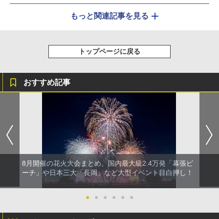
もっと関連記事を見る
トップページに戻る
おすすめ記事
8月開催の花火大会まとめ。国内最大級2.4万発「幕張ビ
ーチ」や日本三大「長岡」など大型イベント目白押し！
●
●
●
●
●
●