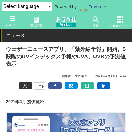
Powered by
Translate
トラベル Watch
旅の情報
書籍・Web
Webサイト
カテゴリ
過去記事
検索
Impressサイト
ニュース
ウェザーニュースアプリ、「紫外線予報」開始。5
段階のUVインデックス予報やUVA、UVBの予測値
表示
編集部：大竹菜々子
2021年4月13日 14:44
リスト
2021年4月 提供開始