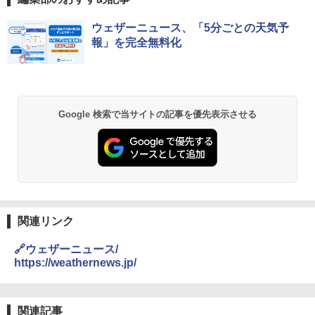
僕が見た未来【完全版】
[キャンパーズコレクション 山善] ポップアッ
DEWEL パラソル 大型 ビーチ アウトドアパ
ウェザーニュース、「5分ごとの天気予
プテント 傘みたいに広げて畳める パッとサ
ラソル ガーデン サイトシート付 折りたたみ
報」を完全無料化
ッとサンシェード キューブ フルクローズ メ
防水 UVカット 4段階高さ調整 軽量 収納袋付
￥0
ッシュ 簡単設置 ワンタッチテント キャンプ
き
&ハイキング カーキ PATC-150(KH)
￥6,459
￥6,831
D40 地球の歩き方 チェンマイ タイ北部の魅
Google 検索で当サイトの記事を優先表示させる
力的な町 2026～2027 地球の歩き方D アジア
GRANDOOR ステンレス保冷剤 2個セット 2
PYKES PEAK (パイクスピーク) 着替えテン
026リニューアル 急速冷凍 空間倍増 衛生的
ト プライバシー テント 【中が透けない】 1
コンパクト 保冷力長持ち
￥2,079
人用 折りたたみ 防災グッズ 災害用トイレ ビ
ーチ ピクニック ポップアップテント 携帯 簡
￥2,980
易 トイレテント (グレー)
A09 地球の歩き方 イタリア 2026～2027 地
￥4,980
球の歩き方A ヨーロッパ
熊撃退スプレー 熊よけスプレー 熊スプレー
関連リンク
【日本企業販売】超強力クマ対策スプレー 30
￥2,479
0ml（連続噴射30秒）110ml（連続噴射15
🔗ウェザーニュース/
ENDLESS BASE 《めざましテレビで紹介》
秒）射程5～10m 安全ロック搭載 携帯収納袋
テント ワンタッチ RENEW 幅200 2-3人用 43
付き ヒグマ・イノシシ対策 自治体・教育機
https://weathernews.jp/
500002(88859)
関の購入実績 登山・キャンプ・アウトドア・
防災用品 長期保存可能 緊急時用 日本国内発
地球の歩き方 スター・ウォーズ
送
￥5,999
関連記事
￥2,695