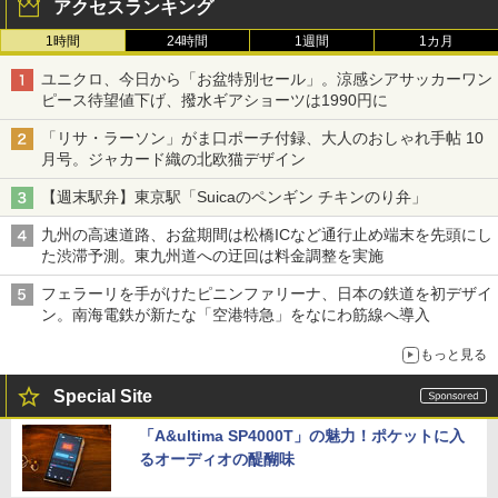
アクセスランキング
1時間
24時間
1週間
1カ月
ユニクロ、今日から「お盆特別セール」。涼感シアサッカーワン
ピース待望値下げ、撥水ギアショーツは1990円に
「リサ・ラーソン」がま口ポーチ付録、大人のおしゃれ手帖 10
月号。ジャカード織の北欧猫デザイン
【週末駅弁】東京駅「Suicaのペンギン チキンのり弁」
九州の高速道路、お盆期間は松橋ICなど通行止め端末を先頭にし
た渋滞予測。東九州道への迂回は料金調整を実施
フェラーリを手がけたピニンファリーナ、日本の鉄道を初デザイ
ン。南海電鉄が新たな「空港特急」をなにわ筋線へ導入
もっと見る
Special Site
「A&ultima SP4000T」の魅力！ポケットに入
るオーディオの醍醐味