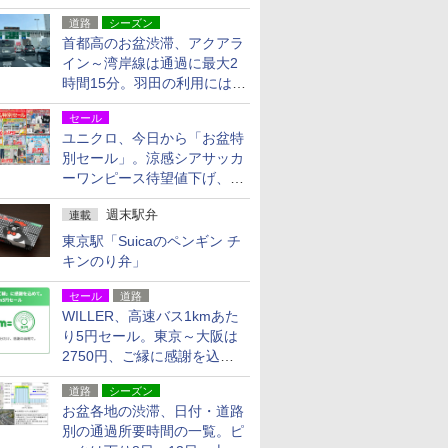
活動・復旧支援
道路
シーズン
首都高のお盆渋滞、アクアラ
イン～湾岸線は通過に最大2
時間15分。羽田の利用には
「空港西出口」の利用検討を
セール
ユニクロ、今日から「お盆特
別セール」。涼感シアサッカ
ーワンピース待望値下げ、撥
水ギアショーツは1990円に
週末駅弁
連載
東京駅「Suicaのペンギン チ
キンのり弁」
セール
道路
WILLER、高速バス1kmあた
り5円セール。東京～大阪は
2750円、ご縁に感謝を込め
た20周年記念キャンペーン
道路
シーズン
お盆各地の渋滞、日付・道路
別の通過所要時間の一覧。ピ