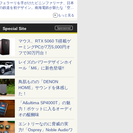
フェラーリを手がけたピニンファリーナ、日本
の鉄道を初デザイン。南海電鉄が新たな「空港
特急」をなにわ筋線へ導入
もっと見る
Special Site
マウス、RTX 5060 Ti搭載ゲ
ーミングPCが7万5,000円オ
フで30万円台！
レイズのパワーデザインホイ
ール「M6」に新色登場!!
鳥肌ものの「DENON
HOME」サウンドを体感し
た！
「A&ultima SP4000T」の魅
力！ポケットに入るオーディ
オの醍醐味
エントリーなのに脅威の実
力!「Osprey」Noble Audioワ