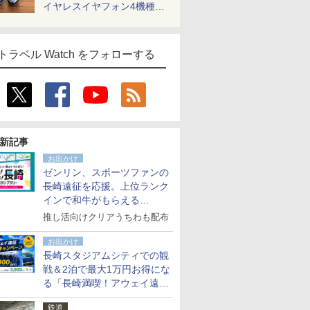
イヤレスイヤフォン4機種を
一気に聴く
トラベル Watch をフォローする
新記事
お出かけ
ゼンリン、スポーツファンの
長崎遠征を応援。上位ランク
インで和牛がもらえる
「GO！GO！長崎スタンプラ
推し活向けクリアうちわも配布
リー」
お出かけ
長崎スタジアムシティでの観
戦＆2泊で最大1万円お得にな
る「長崎満喫！アウェイ遠征
応援キャンペーン」
鉄道