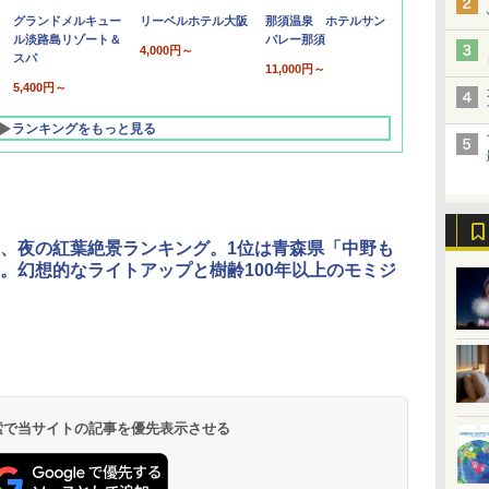
グランドメルキュー
リーベルホテル大阪
那須温泉 ホテルサン
ル淡路島リゾート＆
バレー那須
4,000円～
スパ
11,000円～
5,400円～
ランキングをもっと見る
、夜の紅葉絶景ランキング。1位は青森県「中野も
。幻想的なライトアップと樹齢100年以上のモミジ
北陸 福井 あわら
品川プリンスホテ
舞浜ビューホテル
箱根湯本温泉 ホテ
ホテルトラスティ東
オリエンタルホテル
下呂温泉 水明館
住友不動産ホテル ヴ
東京ベイ舞浜ホテル
温泉 清風荘（北陸
ル イーストタワー
ｂｙ ＨＵＬＩＣ
ル おかだ
京ベイサイド
東京ベイ
ィラフォンテーヌグラ
ファーストリゾート
8,250円～
最大級の庭園露天風
（旧：東京ベイ舞浜
ンド東京有明
9,958円～
11,200円～
5,450円～
5,200円～
4,290円～
呂の宿 清風荘）
ホテル）
19,541円～
5,758円～
6,070円～
 検索で当サイトの記事を優先表示させる