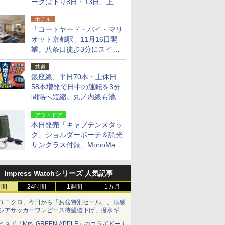
ークは下り8日・13日、上り
14日・15日
ホテル
「コートヤード・バイ・マリ
オット京都駅」11月16日開
業。八条口徒歩3分にスイー
ト含む全270室、ダイニング
鉄道
も併設
銀座線、平日70本・土休日
58本増発で日中の運転を3分
間隔へ短縮。丸ノ内線も池袋
～中野坂上を4分間隔に
アウトドア
本日発売「キャプテンスタッ
グ」ショルダーポーチ＆調光
サングラス付録、MonoMax
9月号増刊
Impress Watchシリーズ 人気記事
時間
24時間
1週間
1カ月
ユニクロ、今日から「お盆特別セール」。涼感
シアサッカーワンピース待望値下げ、撥水ギア
ショーツは1990円に
ミスド「Mrs. GREEN APPLE」のコラボドーナ