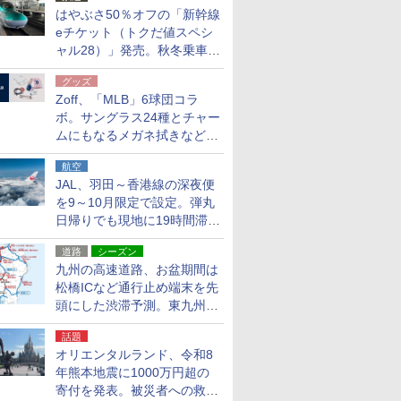
はやぶさ50％オフの「新幹線
eチケット（トクだ値スペシ
ャル28）」発売。秋冬乗車
分、えきねっと限定
グッズ
Zoff、「MLB」6球団コラ
ボ。サングラス24種とチャー
ムにもなるメガネ拭きなど雑
貨24種
航空
JAL、羽田～香港線の深夜便
を9～10月限定で設定。弾丸
日帰りでも現地に19時間滞在
できる
道路
シーズン
九州の高速道路、お盆期間は
松橋ICなど通行止め端末を先
頭にした渋滞予測。東九州道
への迂回は料金調整を実施
話題
オリエンタルランド、令和8
年熊本地震に1000万円超の
寄付を発表。被災者への救援