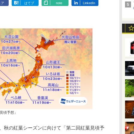
ェア
はてブ
note
LinkedIn
見頃予想」
日、秋の紅葉シーズンに向けて「第二回紅葉見頃予