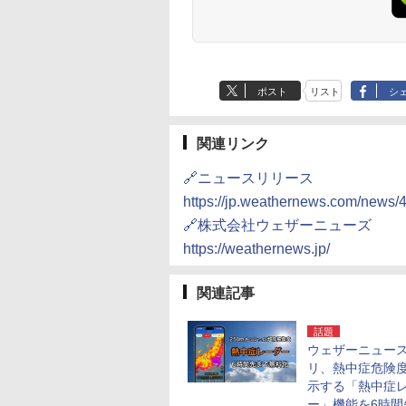
ポスト
リスト
シ
関連リンク
🔗ニュースリリース
https://jp.weathernews.com/news/
🔗株式会社ウェザーニューズ
https://weathernews.jp/
関連記事
話題
ウェザーニュー
リ、熱中症危険
示する「熱中症
ー」機能を6時間