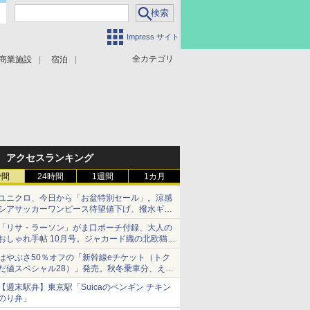
Impress サイト
全カテゴリ
商業施設
宿泊
アクセスランキング
時間
24時間
1週間
1カ月
ユニクロ、今日から「お盆特別セール」。涼感
シアサッカーワンピース待望値下げ、撥水ギア
ショーツは1990円に
「リサ・ラーソン」がま口ポーチ付録、大人の
おしゃれ手帖 10月号。ジャカード織の北欧猫デ
ザイン
はやぶさ50％オフの「新幹線eチケット（トク
だ値スペシャル28）」発売。秋冬乗車分、えき
ねっと限定
【週末駅弁】東京駅「Suicaのペンギン チキン
のり弁」