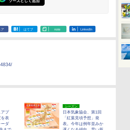
ェア
はてブ
note
LinkedIn
44834/
シーズン
スアプ
日本気象協会、第1回
度を表
「紅葉見頃予想」発
レーダ
表。今年は例年並みか
先まで
遅くなる傾向、早い所