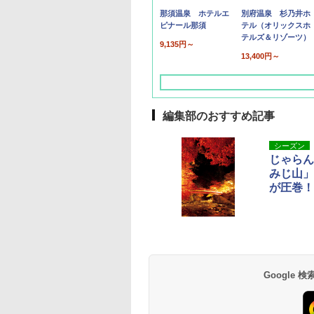
那須温泉 ホテルエ
別府温泉 杉乃井ホ
ピナール那須
テル（オリックスホ
テルズ＆リゾーツ）
9,135円～
13,400円～
編集部のおすすめ記事
シーズン
じゃらん
みじ山」
が圧巻！
草津温泉 ホテル櫻
品川プリンスホテル
グランドニッコー東
海のサウナ＆スパ
東京ドームホテル
シェラトン・グラン
井
京ベイ 舞浜
オールインクルーシ
デ・トーキョーベ
7,037円～
7,980円～
ブ 島原温泉ホテル
イ・ホテル
14,300円～
6,800円～
南風楼
10,450円～
7,950円～
Google