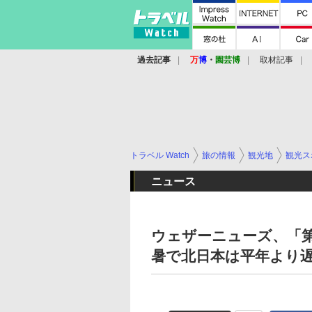
過去記事
万
博
・
園芸博
取材記事
トラベル Watch
旅の情報
観光地
観光ス
ニュース
ウェザーニューズ、「
暑で北日本は平年より