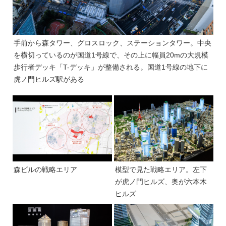
手前から森タワー、グロスロック、ステーションタワー。中央
を横切っているのが国道1号線で、その上に幅員20mの大規模
歩行者デッキ「T-デッキ」が整備される。国道1号線の地下に
虎ノ門ヒルズ駅がある
森ビルの戦略エリア
模型で見た戦略エリア。左下
が虎ノ門ヒルズ、奥が六本木
ヒルズ