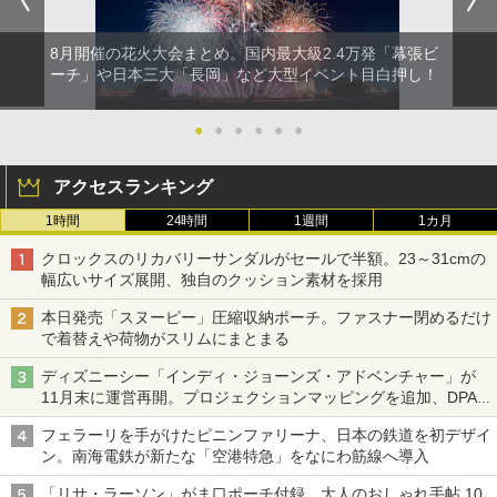
8月開催の花火大会まとめ。国内最大級2.4万発「幕張ビ
ーチ」や日本三大「長岡」など大型イベント目白押し！
●
●
●
●
●
●
アクセスランキング
1時間
24時間
1週間
1カ月
クロックスのリカバリーサンダルがセールで半額。23～31cmの
幅広いサイズ展開、独自のクッション素材を採用
本日発売「スヌーピー」圧縮収納ポーチ。ファスナー閉めるだけ
で着替えや荷物がスリムにまとまる
ディズニーシー「インディ・ジョーンズ・アドベンチャー」が
11月末に運営再開。プロジェクションマッピングを追加、DPA
は1500円
フェラーリを手がけたピニンファリーナ、日本の鉄道を初デザイ
ン。南海電鉄が新たな「空港特急」をなにわ筋線へ導入
「リサ・ラーソン」がま口ポーチ付録、大人のおしゃれ手帖 10