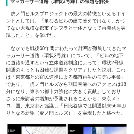
マッカーサー道路（環状2号線）の課題を解決
虎ノ門ヒルズプロジェクトの最大の特徴といえるポイ
ントとしては、「単なるビルの建て替えではなく、かつ
てない大規模な都市インフラと一体となって再開発を実
現したこと」を挙げた。
なかでも戦後68年間にわたって計画が難航してきたマ
ッカーサー道路（環状2号線）について、「ビルの地下
に道路を通すという立体道路制度によって、環状2号線
開通のもっとも困難な課題をクリア」したと説明。これ
は「東京都との官民連携による都市再生のモデル事業」
であり、「虎ノ門ヒルズから羽田空港へのアクセスは18
分になり、東京の都市力強化に大きく貢献」しており、
さらに来訪者の増加が予測されることから、東京メト
ロ、国、東京都と協議し「日比谷線では開通以来56年ぶ
りとなる新駅（虎ノ門ヒルズ）」を実現したと述べた。