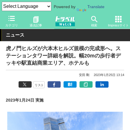
Powered by
Translate
トラベル Watch
地域
国内旅行
東京
カテゴリ
過去記事
検索
Impressサイト
ニュース
虎ノ門ヒルズが六本木ヒルズ規模の完成形へ。ス
テーションタワー詳細を解説。幅20mの歩行者デ
ッキや駅直結商業エリア、ホテルも
安田 剛
2023年1月25日 13:14
リスト
2023年1月24日 実施