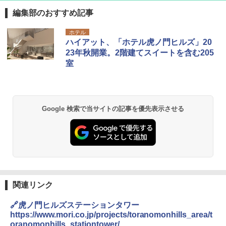
編集部のおすすめ記事
D40 地球の歩き方 チェンマイ タイ北部の魅
[キャンパーズコレクション 山善] ポップアッ
BUNDOK(バンドック)ソロ ドーム 1 EX BDK
ホテル
力的な町 2026～2027 地球の歩き方D アジア
プテント 傘みたいに広げて畳める パッとサ
-08EX カーキ ソロキャンプ ポリエステル フ
ハイアット、「ホテル虎ノ門ヒルズ」20
ッとサンシェード キューブ フルクローズ メ
レーム テント
23年秋開業。2階建てスイートを含む205
ッシュ 簡単設置 ワンタッチテント キャンプ
￥2,079
室
&ハイキング カーキ PATC-150(KH)
￥14,800
￥6,831
A09 地球の歩き方 イタリア 2026～2027 地
GRANDOOR ステンレス保冷剤 2個セット 2
球の歩き方A ヨーロッパ
026リニューアル 急速冷凍 空間倍増 衛生的
Google 検索で当サイトの記事を優先表示させる
PYKES PEAK (パイクスピーク) 着替えテン
コンパクト 保冷力長持ち
ト プライバシー テント 【中が透けない】 1
￥2,479
人用 折りたたみ 防災グッズ 災害用トイレ ビ
￥2,980
ーチ ピクニック ポップアップテント 携帯 簡
易 トイレテント (ブラック)
地球の歩き方 スター・ウォーズ
DEWEL パラソル 大型 ビーチ アウトドアパ
￥4,980
ラソル ガーデン サイトシート付 折りたたみ
￥2,695
防水 UVカット 4段階高さ調整 軽量 収納袋付
き
関連リンク
ENDLESS BASE 《めざましテレビで紹介》
テント ワンタッチ RENEW 幅200 2-3人用 43
￥6,999
🔗虎ノ門ヒルズステーションタワー
500002(88859)
https://www.mori.co.jp/projects/toranomonhills_area/t
A26 地球の歩き方 チェコ ポーランド スロヴ
oranomonhills_stationtower/