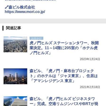
ァキア 2026～2027 地球の歩き方A ヨーロッ
￥5,999
熊撃退スプレー 熊よけスプレー 熊スプレー
パ
【日本企業販売】超強力クマ対策スプレー 30
🔗森ビル株式会社
0ml（連続噴射30秒）110ml（連続噴射15
https://www.mori.co.jp/
￥2,277
[キャンパーズコレクション 山善] 傘みたいに
秒）射程5～10m 安全ロック搭載 携帯収納袋
広げるだけ パッとサッとテント ブラックコ
付き ヒグマ・イノシシ対策 自治体・教育機
ーティング フルクローズ メッシュ 3-4人用
関の購入実績 登山・キャンプ・アウトドア・
簡単設置 ポップアップテント エクルベージ
防災用品 長期保存可能 緊急時用 日本国内発
新しい日本地理 地図・統計・移動から読み
関連記事
ュ(BC仕様) PATC-150B(EB)
送
解く (講談社現代新書)
お出かけ
￥9,990
￥3,680
￥1,540
虎ノ門ヒルズ ステーションタワー、秋開
業決定。11～14階に205室の「ホテル虎
ノ門ヒルズ」
[キャンパーズコレクション 山善] 傘みたいに
着替えテント トイレテント 透けない【換気
広げるだけ パッとサッとテント キューブワ
通気窓付き】収納袋付き UVカット 防水 防災
2023年1月24日
イドプラス ブラックコーティング フルクロ
コンパクト iimono117 (ブルー)
ーズ メッシュ 5人用 簡単設置 ポップアップ
テント PATCW-200B エクルベージュ
￥3,080
森ビル、「虎ノ門・麻布台プロジェク
ト」のホテルは「ジャヌ東京」、住居は
￥15,990
「アマンレジデンス 東京」
2021年2月18日
森ビル、「虎ノ門ヒルズ ビジネスタワ
ー」完成。空港リムジンバスやBRTが発