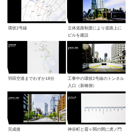
環状2号線
立体道路制度により道路上に
ビルを建設
羽田空港までわずか18分
工事中の環状2号線のトンネル
入口（新橋側）
完成後
神谷町と霞ヶ関の間に虎ノ門