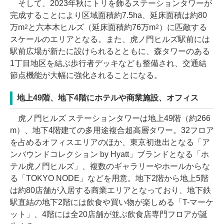
そして、2023年秋にトリを飾るステーションタワーが
完成することにより区域面積約7.5ha、延床面積は約80
万m
と六本木ヒルズ（延床面積約76万m
）に匹敵する
2
2
スケールのエリアとなる。また、虎ノ門ヒルズ駅前には
駅前広場が新たに設けられるとともに、森タワーのある
1丁目地区を結ぶ歩行者デッキなども整備され、交通結
節点機能が大幅に強化されることになる。
地上49階、地下4階にホテルや商業施設、オフィス
虎ノ門ヒルズ ステーションタワーは地上49階（約266
m）、地下4階建ての多用途複合超高層タワー。32フロア
を占めるオフィスエリアのほか、東京初進出となる「ア
ンバウンドコレクション by Hyatt」ブランドとなる「ホ
テル虎ノ門ヒルズ」、複数のギャラリーやホールからな
る「TOKYO NODE」などを用意。地下2階から地上5階
は約80店舗が入居する商業エリアとなっており、地下鉄
駅直結の地下2階には飲食や買い物が楽しめる「T-マーケ
ット」、4階には全20店舗が並ぶ飲食店専門フロアが誕