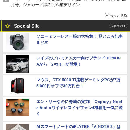
月号。ジャカード織の北欧猫デザイン
もっと見る
Special Site
ソニーミラーレス一眼の大特集！ 見どころ記事
まとめ
レイズのプレミアムカー向けブランドHOMUR
Aから「2×9R」が登場！
マウス、RTX 5060 Ti搭載ゲーミングPCが7万
5,000円オフで30万円台！
エントリーなのに脅威の実力!「Osprey」Nobl
e Audioワイヤレスイヤフォン4機種を一気に聴
く
AIスマートノートのiFLYTEK「AINOTE 2」は