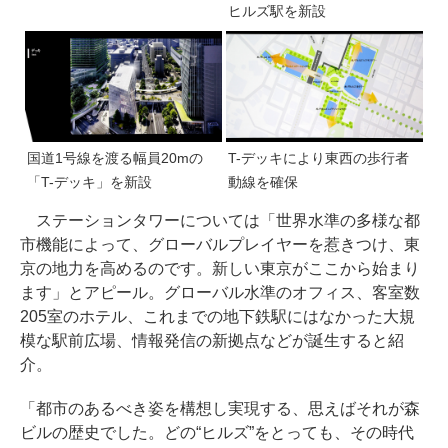
ヒルズ駅を新設
国道1号線を渡る幅員20mの
T-デッキにより東西の歩行者
「T-デッキ」を新設
動線を確保
ステーションタワーについては「世界水準の多様な都
市機能によって、グローバルプレイヤーを惹きつけ、東
京の地力を高めるのです。新しい東京がここから始まり
ます」とアピール。グローバル水準のオフィス、客室数
205室のホテル、これまでの地下鉄駅にはなかった大規
模な駅前広場、情報発信の新拠点などが誕生すると紹
介。
「都市のあるべき姿を構想し実現する、思えばそれが森
ビルの歴史でした。どの“ヒルズ”をとっても、その時代