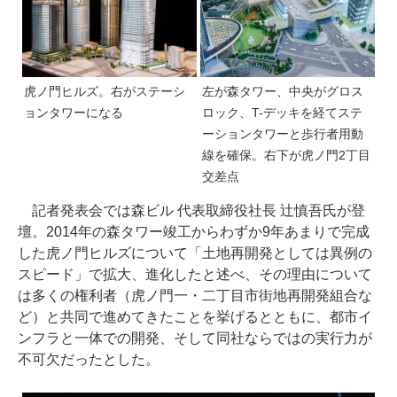
虎ノ門ヒルズ。右がステーシ
左が森タワー、中央がグロス
ョンタワーになる
ロック、T-デッキを経てステ
ーションタワーと歩行者用動
線を確保。右下が虎ノ門2丁目
交差点
記者発表会では森ビル 代表取締役社長 辻慎吾氏が登
壇。2014年の森タワー竣工からわずか9年あまりで完成
した虎ノ門ヒルズについて「土地再開発としては異例の
スピード」で拡大、進化したと述べ、その理由について
は多くの権利者（虎ノ門一・二丁目市街地再開発組合な
ど）と共同で進めてきたことを挙げるとともに、都市イ
ンフラと一体での開発、そして同社ならではの実行力が
不可欠だったとした。