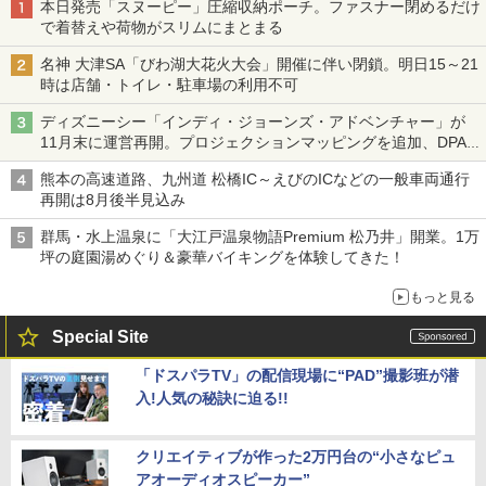
本日発売「スヌーピー」圧縮収納ポーチ。ファスナー閉めるだけ
で着替えや荷物がスリムにまとまる
名神 大津SA「びわ湖大花火大会」開催に伴い閉鎖。明日15～21
時は店舗・トイレ・駐車場の利用不可
ディズニーシー「インディ・ジョーンズ・アドベンチャー」が
11月末に運営再開。プロジェクションマッピングを追加、DPA
は1500円
熊本の高速道路、九州道 松橋IC～えびのICなどの一般車両通行
再開は8月後半見込み
群馬・水上温泉に「大江戸温泉物語Premium 松乃井」開業。1万
坪の庭園湯めぐり＆豪華バイキングを体験してきた！
もっと見る
Special Site
「ドスパラTV」の配信現場に“PAD”撮影班が潜
入!人気の秘訣に迫る!!
クリエイティブが作った2万円台の“小さなピュ
アオーディオスピーカー”