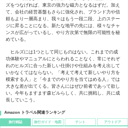
ズをつなげれば、東京の強力な磁力となるはずだ。加え
て、会社の経営基盤もさらに強化され、ブランド力や信
頼もより一層高まり、我々はもう一段二段、上のステー
ジに昇ることになる。新たな地平の先には、様々なチャ
ンスが広がっているし、やり方次第で無限の可能性を秘
めている。
ヒルズには1つとして同じものはない。これまでの成
功体験やマニュアルにとらわれることなく、常にそれぞ
れのヒルズに合った新しい仕掛けや仕組みを考え出して
いかなくてはならない。「考えて考えて新しいやり方を
模索する人」と「今までのやり方を当てはめる人」では
大きな差が出てくる。皆さんにはぜひ前者であって欲し
い。今年もますます森ビルらしく、共に挑戦し、共に成
長していこう。
Amazon トラベル関連ランキング
旅行雑誌
旅行ガイド・地図
テント
アウトドア