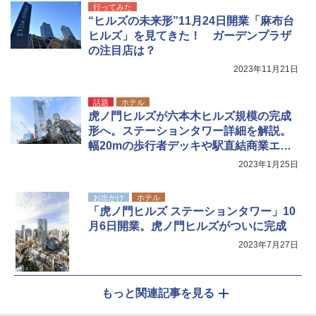
行ってみた
“ヒルズの未来形”11月24日開業「麻布台
Coleman(コールマン) ツーリングドーム/LD
ポインターライト 強力 小型 緑色/赤色/青紫色
X 2人用 3人用 キャンプ アウトドア フェス
USB充電式 高精度 超長距離照射 長時間使用
ヒルズ」を見てきた！ ガーデンプラザ
収納 コンパクト 簡単設営 カンガルーテント
可能 安全ロック付き 高安全性 金属製耐久 コ
の注目店は？
ソロキャンプ ソロテント
ンパクト多機能設計 持ち運び便利 アウトド
ア/オフィス/教育現場/展示会用 緑
2023年11月21日
￥20,718
￥1,180
話題
ホテル
虎ノ門ヒルズが六本木ヒルズ規模の完成
形へ。ステーションタワー詳細を解説。
幅20mの歩行者デッキや駅直結商業エリ
ア、ホテルも
2023年1月25日
お出かけ
ホテル
「虎ノ門ヒルズ ステーションタワー」10
月6日開業。虎ノ門ヒルズがついに完成
2023年7月27日
もっと関連記事を見る