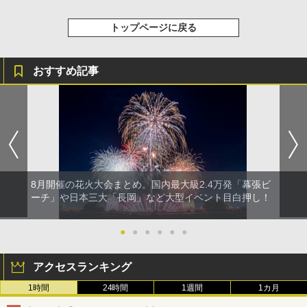
トップページに戻る
おすすめ記事
8月開催の花火大会まとめ。国内最大級2.4万発「幕張ビ
ーチ」や日本三大「長岡」など大型イベント目白押し！
●
●
●
●
●
●
アクセスランキング
1時間
24時間
1週間
1カ月