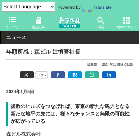
Powered by
Translate
トラベル Watch
企業・政府・官庁
カテゴリ
過去記事
検索
Impressサイト
ニュース
年頭所感：森ビル 辻慎吾社長
編集部
2024年1月5日 09:00
リスト
2024年1月5日
複数のヒルズをつなげれば、東京の新たな磁力となる
新たな地平の先には、様々なチャンスと無限の可能性
が広がっている
森ビル株式会社