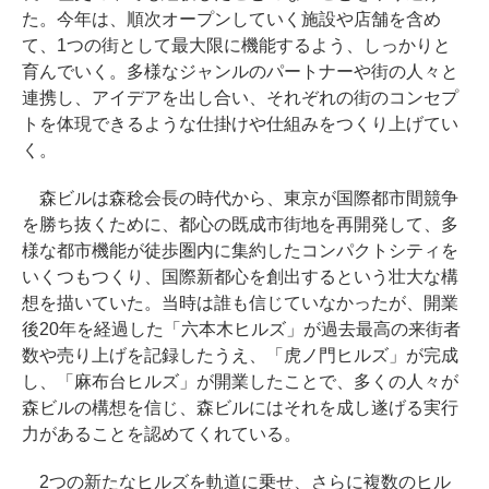
た。今年は、順次オープンしていく施設や店舗を含め
て、1つの街として最大限に機能するよう、しっかりと
育んでいく。多様なジャンルのパートナーや街の人々と
連携し、アイデアを出し合い、それぞれの街のコンセプ
トを体現できるような仕掛けや仕組みをつくり上げてい
く。
森ビルは森稔会長の時代から、東京が国際都市間競争
を勝ち抜くために、都心の既成市街地を再開発して、多
様な都市機能が徒歩圏内に集約したコンパクトシティを
いくつもつくり、国際新都心を創出するという壮大な構
想を描いていた。当時は誰も信じていなかったが、開業
後20年を経過した「六本木ヒルズ」が過去最高の来街者
数や売り上げを記録したうえ、「虎ノ門ヒルズ」が完成
し、「麻布台ヒルズ」が開業したことで、多くの人々が
森ビルの構想を信じ、森ビルにはそれを成し遂げる実行
力があることを認めてくれている。
2つの新たなヒルズを軌道に乗せ、さらに複数のヒル