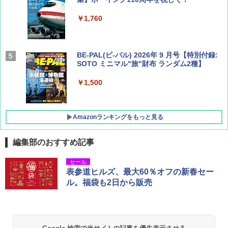
￥1,760
BE-PAL(ビ-パル) 2026年 9 月号【特別付録:
SOTO ミニマル"旅"財布 ランダム2種】
￥1,500
Amazonランキングをもっと見る
編集部のおすすめ記事
D40 地球の歩き方 チェンマイ タイ北部の魅
[キャンパーズコレクション 山善] ポップアッ
BUNDOK(バンドック)ソロ ドーム 1 EX BDK
セール
力的な町 2026～2027 地球の歩き方D アジア
プテント 傘みたいに広げて畳める パッとサ
-08EX カーキ ソロキャンプ ポリエステル フ
表参道ヒルズ、最大60％オフの新春セー
ッとサンシェード キューブ フルクローズ メ
レーム テント
ル。福袋も2日から販売
ッシュ 簡単設置 ワンタッチテント キャンプ
￥2,079
&ハイキング カーキ PATC-150(KH)
￥14,800
￥6,832
A09 地球の歩き方 イタリア 2026～2027 地
GRANDOOR ステンレス保冷剤 2個セット 2