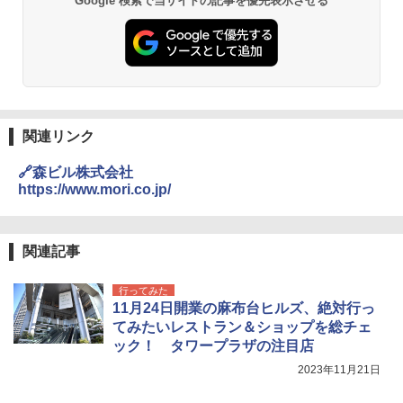
Google 検索で当サイトの記事を優先表示させる
球の歩き方A ヨーロッパ
026リニューアル 急速冷凍 空間倍増 衛生的
PYKES PEAK (パイクスピーク) 着替えテン
コンパクト 保冷力長持ち
ト プライバシー テント 【中が透けない】 1
￥2,479
人用 折りたたみ 防災グッズ 災害用トイレ ビ
￥2,980
ーチ ピクニック ポップアップテント 携帯 簡
易 トイレテント (ブラック)
A26 地球の歩き方 チェコ ポーランド スロヴ
熊撃退スプレー 熊よけスプレー 熊スプレー
￥4,980
ァキア 2026～2027 地球の歩き方A ヨーロッ
【日本企業販売】超強力クマ対策スプレー 30
パ
関連リンク
0ml（連続噴射30秒）110ml（連続噴射15
秒）射程5～10m 安全ロック搭載 携帯収納袋
￥2,277
ENDLESS BASE 《めざましテレビで紹介》
付き ヒグマ・イノシシ対策 自治体・教育機
🔗森ビル株式会社
テント ワンタッチ RENEW 幅200 2-3人用 43
関の購入実績 登山・キャンプ・アウトドア・
https://www.mori.co.jp/
500002(88859)
防災用品 長期保存可能 緊急時用 日本国内発
送
地球の歩き方 スター・ウォーズ
￥5,499
￥3,680
関連記事
￥2,695
[キャンパーズコレクション 山善] 傘みたいに
行ってみた
広げるだけ パッとサッとテント ブラックコ
DEWEL パラソル 大型 ビーチ アウトドアパ
11月24日開業の麻布台ヒルズ、絶対行っ
ーティング フルクローズ メッシュ 3-4人用
ラソル ガーデン サイトシート付 折りたたみ
てみたいレストラン＆ショップを総チェ
簡単設置 ポップアップテント エクルベージ
防水 UVカット 4段階高さ調整 軽量 収納袋付
新しい日本地理 地図・統計・移動から読み
ュ(BC仕様) PATC-150B(EB)
き
ック！ タワープラザの注目店
解く (講談社現代新書)
2023年11月21日
￥8,991
￥6,459
￥1,540