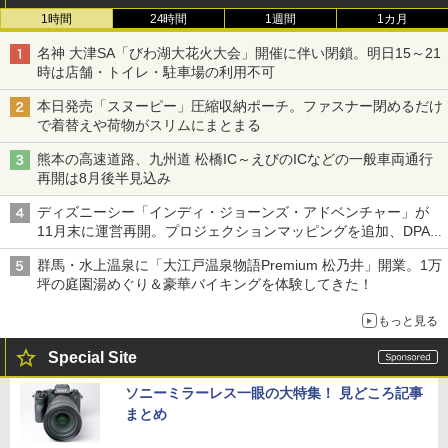
1時間
24時間
1週間
1カ月
名神 大津SA「びわ湖大花火大会」開催に伴い閉鎖。明日15～21
時は店舗・トイレ・駐車場の利用不可
本日発売「スヌーピー」圧縮収納ポーチ。ファスナー閉めるだけ
で着替えや荷物がスリムにまとまる
熊本の高速道路、九州道 松橋IC～えびのICなどの一般車両通行
再開は8月後半見込み
ディズニーシー「インディ・ジョーンズ・アドベンチャー」が
11月末に運営再開。プロジェクションマッピングを追加、DPA
は1500円
群馬・水上温泉に「大江戸温泉物語Premium 松乃井」開業。1万
坪の庭園湯めぐり＆豪華バイキングを体験してきた！
もっと見る
Special Site
ソニーミラーレス一眼の大特集！ 見どころ記事
まとめ