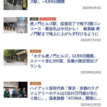
ズ駅」～6月6日開業
2020年6月4日
鉄道
行ってみた
虎ノ門ヒルズ駅、拡張完了で地下2階コン
コース・新改札は今日から！ 銀座線 虎
ノ門駅まで地上に上がらず行けるように
2023年7月15日
ホテル
「ホテル虎ノ門ヒルズ」12月6日開業。
スイート含む205室、先着の限定宿泊プ
ランも
2023年9月20日
ホテル
ハイアット坂村代表「東京・京都のラグ
ジュアリーホテルは1泊10万円超が当た
り前に」。温泉旅館「ATONA」開発に着
手
2023年12月5日