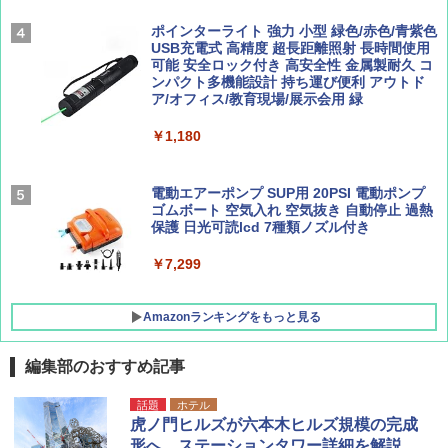
AIRLINE（エアライン）2026年9月号【特
地球の歩き方 スター・ウォーズ
集】ボーイング110周年を祝して！
￥5,499
ポインターライト 強力 小型 緑色/赤色/青紫色
￥2,695
USB充電式 高精度 超長距離照射 長時間使用
￥1,760
可能 安全ロック付き 高安全性 金属製耐久 コ
[キャンパーズコレクション 山善] 傘みたいに
ンパクト多機能設計 持ち運び便利 アウトド
広げるだけ パッとサッとテント ブラックコ
ア/オフィス/教育現場/展示会用 緑
ーティング フルクローズ メッシュ 3-4人用
簡単設置 ポップアップテント エクルベージ
BE-PAL(ビ-パル) 2026年 9 月号【特別付録:
新しい日本地理 地図・統計・移動から読み
￥1,180
ュ(BC仕様) PATC-150B(EB)
SOTO ミニマル"旅"財布 ランダム2種】
解く (講談社現代新書)
￥8,991
￥1,500
￥1,540
電動エアーポンプ SUP用 20PSI 電動ポンプ
ゴムボート 空気入れ 空気抜き 自動停止 過熱
保護 日光可読lcd 7種類ノズル付き
Coleman(コールマン) ツーリングドーム/LD
X 2人用 3人用 キャンプ アウトドア フェス
￥7,299
収納 コンパクト 簡単設営 カンガルーテント
ソロキャンプ ソロテント
Amazonランキングをもっと見る
￥20,718
編集部のおすすめ記事
話題
ホテル
虎ノ門ヒルズが六本木ヒルズ規模の完成
形へ。ステーションタワー詳細を解説。