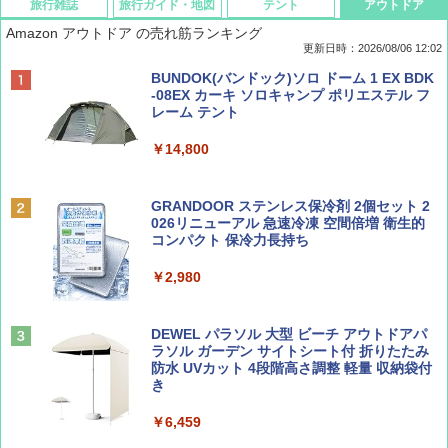
旅行雑誌
旅行ガイド・地図
テント
アウトドア
Amazon アウトドア の売れ筋ランキング
更新日時：2026/08/06 12:02
ディズニーファン ２０２６年 ９月号 [雑
D40 地球の歩き方 チェンマイ タイ北部の魅
[キャンパーズコレクション 山善] ポップアッ
BUNDOK(バンドック)ソロ ドーム 1 EX BDK
誌] (ＤＩＳＮＥＹ ＦＡＮ)
力的な町 2026～2027 地球の歩き方D アジア
プテント 傘みたいに広げて畳める パッとサ
-08EX カーキ ソロキャンプ ポリエステル フ
ッとサンシェード キューブ フルクローズ メ
レーム テント
ッシュ 簡単設置 ワンタッチテント キャンプ
￥713
￥2,079
&ハイキング カーキ PATC-150(KH)
￥14,800
￥6,832
Coyote No.89 特集 星野道夫 夢見る旅
A09 地球の歩き方 イタリア 2026～2027 地
GRANDOOR ステンレス保冷剤 2個セット 2
球の歩き方A ヨーロッパ
026リニューアル 急速冷凍 空間倍増 衛生的
PYKES PEAK (パイクスピーク) 着替えテン
コンパクト 保冷力長持ち
￥1,540
ト プライバシー テント 【中が透けない】 1
￥2,479
人用 折りたたみ 防災グッズ 災害用トイレ ビ
￥2,980
ーチ ピクニック ポップアップテント 携帯 簡
易 トイレテント (オリーブ)
山と溪谷 2026年8月号「南アルプス大全」
A26 地球の歩き方 チェコ ポーランド スロヴ
DEWEL パラソル 大型 ビーチ アウトドアパ
￥-
ァキア 2026～2027 地球の歩き方A ヨーロッ
ラソル ガーデン サイトシート付 折りたたみ
パ
￥1,540
防水 UVカット 4段階高さ調整 軽量 収納袋付
き
￥2,277
ENDLESS BASE 《めざましテレビで紹介》
テント ワンタッチ RENEW 幅200 2-3人用 43
￥6,459
500002(89147)