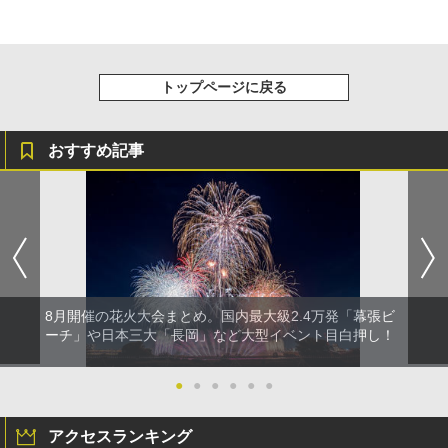
トップページに戻る
おすすめ記事
8月開催の花火大会まとめ。国内最大級2.4万発「幕張ビ
ーチ」や日本三大「長岡」など大型イベント目白押し！
●
●
●
●
●
●
アクセスランキング