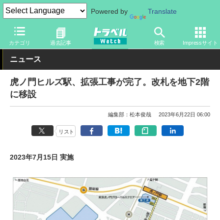
Powered by
Translate
トラベル Watch
地域
国内旅行
東京
カテゴリ
過去記事
検索
Impressサイト
ニュース
虎ノ門ヒルズ駅、拡張工事が完了。改札を地下2階
に移設
編集部：松本俊哉
2023年6月22日 06:00
リスト
2023年7月15日 実施