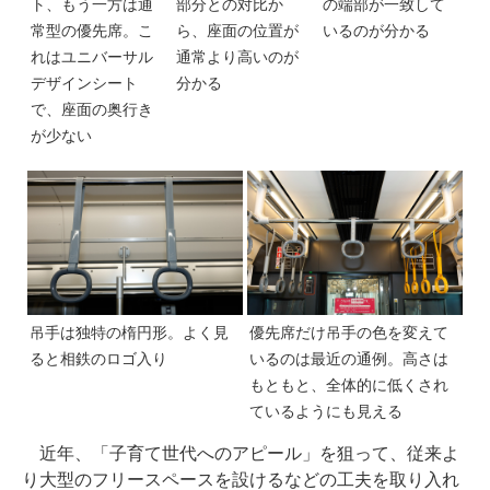
ト、もう一方は通
部分との対比か
の端部が一致して
常型の優先席。こ
ら、座面の位置が
いるのが分かる
れはユニバーサル
通常より高いのが
デザインシート
分かる
で、座面の奥行き
が少ない
吊手は独特の楕円形。よく見
優先席だけ吊手の色を変えて
ると相鉄のロゴ入り
いるのは最近の通例。高さは
もともと、全体的に低くされ
ているようにも見える
近年、「子育て世代へのアピール」を狙って、従来よ
り大型のフリースペースを設けるなどの工夫を取り入れ