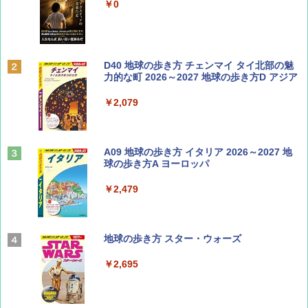
￥0
￥713
BE-PAL(ビ-パル) 2026年 9 月号【特別付録:
D40 地球の歩き方 チェンマイ タイ北部の魅
SOTO ミニマル"旅"財布 ランダム2種】
力的な町 2026～2027 地球の歩き方D アジア
￥1,500
￥2,079
山と溪谷 2026年8月号「南アルプス大全」
A09 地球の歩き方 イタリア 2026～2027 地
球の歩き方A ヨーロッパ
￥1,540
￥2,479
Coyote No.89 特集 星野道夫 夢見る旅
地球の歩き方 スター・ウォーズ
￥1,540
￥2,695