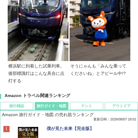
横浜駅に到着した試乗列車。
そうにゃんも「みんな乗って
後部標識灯はこんな具合に点
くださいね」とアピール中!?
灯する
Amazon トラベル関連ランキング
旅行雑誌
旅行ガイド・地図
テント
アウトドア
Amazon 旅行ガイド・地図 の売れ筋ランキング
更新日時：2026/08/07 18:02
ディズニーファン ２０２６年 ９月号 [雑
僕が見た未来【完全版】
誌] (ＤＩＳＮＥＹ ＦＡＮ)