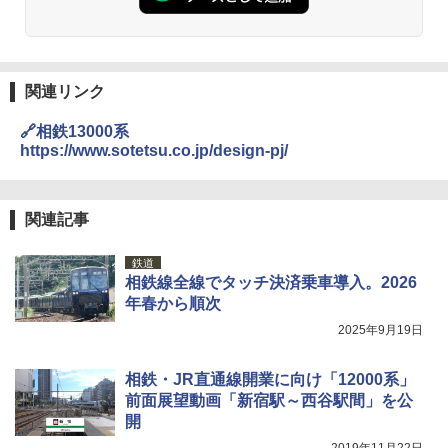
易 トイレテント (グレー)
￥4,980
熊撃退スプレー 熊よけスプレー 熊スプレー
【日本企業販売】超強力クマ対策スプレー 30
0ml（連続噴射30秒）110ml（連続噴射15
関連リンク
ENDLESS BASE 《めざましテレビで紹介》
秒）射程5～10m 安全ロック搭載 携帯収納袋
テント ワンタッチ RENEW 幅200 2-3人用 43
付き ヒグマ・イノシシ対策 自治体・教育機
🔗相鉄13000系
500002(88859)
関の購入実績 登山・キャンプ・アウトドア・
https://www.sotetsu.co.jp/design-pj/
防災用品 長期保存可能 緊急時用 日本国内発
送
￥5,999
￥3,680
関連記事
[キャンパーズコレクション 山善] 傘みたいに
広げるだけ パッとサッとテント ブラックコ
鉄道
ーティング フルクローズ メッシュ 3-4人用
BUNDOK(バンドック)ソロ ドーム 1 EX BDK
相鉄線全線でタッチ決済乗車導入。2026
簡単設置 ポップアップテント エクルベージ
-08EX カーキ ソロキャンプ ポリエステル フ
ュ(BC仕様) PATC-150B(EB)
レーム ドーム型 テント
年春から順次
2025年9月19日
￥9,990
￥14,800
相鉄・JR直通線開業に向け「12000系」
[キャンパーズコレクション 山善] 傘みたいに
着替えテント トイレテント 透けない【換気
前面展望動画「新宿駅～西谷駅間」を公
広げるだけ パッとサッとテント キューブワ
通気窓付き】収納袋付き UVカット 防水 防災
開
イド ブラックコーティング フルクローズ メ
コンパクト iimono117 (ブルー)
ッシュ 4人用 簡単設置 ポップアップテント P
2019年11月22日