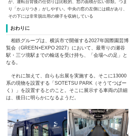
が、運転台背後の仕切りは比較的、窓の面積が広い部類。つま
り「かぶりつき」がしやすい。中央の窓の左側には鏡があり、
その下には非常脱出用の梯子を収納している
おわりに
相鉄グループは、横浜市で開催する2027年国際園芸博
覧会（GREEN×EXPO 2027）において、最寄りの瀬谷
駅・三ツ境駅までの輸送を受け持ち、「会場への足」と
なる。
それに加えて、自らも出展を実施する。そこに13000
系の現物を設置する「SOTETSU PARK（そうてつぱー
く）」を設置するとのこと。そこに展示する車両の詳細
は、後日に明らかになるようだ。