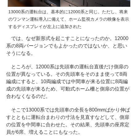
13000系の運転台は、基本的に12000系と同じ。ただし、将来
のワンマン運転導入に備えて、ホーム監視カメラの映像を表示
するディスプレイが左上に追加された
では、なぜ新形式を起こすことになったのか。12000
系の8両バージョンでもよかったのではないか、と思い
そうになる。
ところが、12000系は先頭車の運転台直後だけ側扉の
位置が異なっている。その先頭車をそのまま使って8両
編成にすると、10両編成では中間車が来る位置に8両編
成の先頭車が来るため、可動式ホーム柵と側扉の位置が
合わなくなるのだ。
そこで13000系では先頭車の全長を800mmばかり伸ば
すとともに運転台まわりの寸法を見直すなどして、側扉
の位置を中間車に合わせた。その結果、先頭車の座席定
員が6席、増えることにもなった。