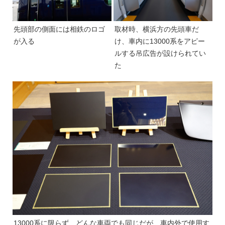
先頭部の側面には相鉄のロゴ
取材時、横浜方の先頭車だ
が入る
け、車内に13000系をアピー
ルする吊広告が設けられてい
た
13000系に限らず、どんな車両でも同じだが、車内外で使用す