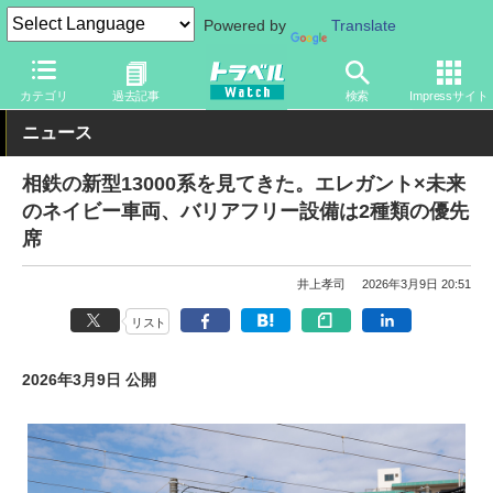
Powered by
Translate
トラベル Watch
企業・政府・官庁
鉄道
関東私鉄
カテゴリ
過去記事
検索
Impressサイト
ニュース
相鉄の新型13000系を見てきた。エレガント×未来
のネイビー車両、バリアフリー設備は2種類の優先
席
井上孝司
2026年3月9日 20:51
リスト
2026年3月9日 公開