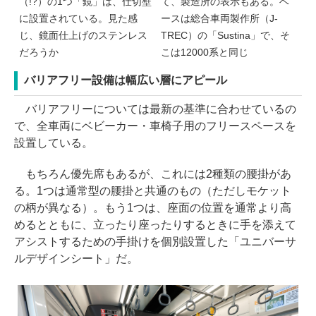
（!?）の1つ「鏡」は、仕切壁
て、製造所の表示もある。ベ
に設置されている。見た感
ースは総合車両製作所（J-
じ、鏡面仕上げのステンレス
TREC）の「Sustina」で、そ
だろうか
こは12000系と同じ
バリアフリー設備は幅広い層にアピール
バリアフリーについては最新の基準に合わせているの
で、全車両にベビーカー・車椅子用のフリースペースを
設置している。
もちろん優先席もあるが、これには2種類の腰掛があ
る。1つは通常型の腰掛と共通のもの（ただしモケット
の柄が異なる）。もう1つは、座面の位置を通常より高
めるとともに、立ったり座ったりするときに手を添えて
アシストするための手掛けを個別設置した「ユニバーサ
ルデザインシート」だ。