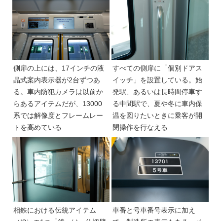
側扉の上には、17インチの液
すべての側扉に「個別ドアス
晶式案内表示器が2台ずつあ
イッチ」を設置している。始
る。車内防犯カメラは以前か
発駅、あるいは長時間停車す
らあるアイテムだが、13000
る中間駅で、夏や冬に車内保
系では解像度とフレームレー
温を図りたいときに乗客が開
トを高めている
閉操作を行なえる
相鉄における伝統アイテム
車番と号車番号表示に加え