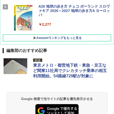
AIRLINE（エアライン）2026年9月号【特
A26 地球の歩き方 チェコ ポーランド スロヴ
集】ボーイング110周年を祝して！
ァキア 2026～2027 地球の歩き方A ヨーロッ
パ
￥1,760
￥2,277
Amazonランキングをもっと見る
編集部のおすすめ記事
[キャンパーズコレクション 山善] ポップアッ
DEWEL パラソル 大型 ビーチ アウトドアパ
鉄道
プテント 傘みたいに広げて畳める パッとサ
ラソル ガーデン サイトシート付 折りたたみ
東京メトロ・都営地下鉄・東急・京王な
ッとサンシェード キューブ フルクローズ メ
防水 UVカット 4段階高さ調整 軽量 収納袋付
ど関東11社局でクレカタッチ乗車の相互
ッシュ 簡単設置 ワンタッチテント キャンプ
き
利用開始。54路線729駅が対象に
&ハイキング カーキ PATC-150(KH)
￥6,459
￥6,831
GRANDOOR ステンレス保冷剤 2個セット 2
Google 検索で当サイトの記事を優先表示させる
PYKES PEAK (パイクスピーク) 着替えテン
026リニューアル 急速冷凍 空間倍増 衛生的
ト プライバシー テント 【中が透けない】 1
コンパクト 保冷力長持ち
人用 折りたたみ 防災グッズ 災害用トイレ ビ
ーチ ピクニック ポップアップテント 携帯 簡
￥2,980