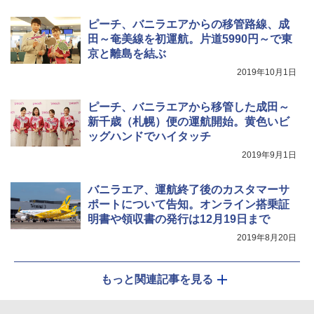
ピーチ、バニラエアからの移管路線、成
HYREKK 八角形タープ 防水タープ 3×4.5m
田～奄美線を初運航。片道5990円～で東
ブラックラバーコーティング UPF50+ UVカ
京と離島を結ぶ
ット 5000mm耐水圧 210D生地 遮光
2019年10月1日
￥6,579
ピーチ、バニラエアから移管した成田～
新千歳（札幌）便の運航開始。黄色いビ
ッグハンドでハイタッチ
2019年9月1日
バニラエア、運航終了後のカスタマーサ
ポートについて告知。オンライン搭乗証
明書や領収書の発行は12月19日まで
2019年8月20日
もっと関連記事を見る