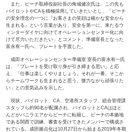
また、ピーチ取締役副社長の角城健次氏は、この先も
パイロットやCAを積極採用していきたいとし、「ピーチ
の安全理念の一つに『お客さまの笑顔は確かな安全から
生まれる』という言葉があり、安全を第一に、来たるウ
ィンターダイヤに向けてオペレーションセンター化に向
けて尽力いただきたい」とコメント。準備室長となった
富永有一氏へ、プレートを手渡した。
成田オペレーションセンター準備室 室長の富永有一氏
は、「プレートを受け取り身が引き締まる思い」と応
え、「仕事は楽しくやりましょう。それが一番。そこか
らチームワークも生まれると思う。微力ながら頑張りた
い」との意気込みを示した。
現状、パイロット、CA、空港所スタッフ、総合管理課
スタッフら約90名が配属され、パイロットとCAはほと
んどがバニラエアからピーチに転籍し、ピーチの本拠地
である関西で訓練、審査を受けてきたメンバーで構成さ
れている。成田拠点化は10月27日から始まる2019年冬期