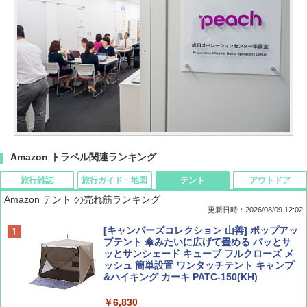
Amazon トラベル関連ランキング
旅行雑誌
旅行ガイド・地図
テント
アウトドア
Amazon テント の売れ筋ランキング
更新日時：2026/08/09 12:02
BE-PAL(ビ-パル) 2026年 9 月号【特別付録:
地球の歩き方 スター・ウォーズ
[キャンパーズコレクション 山善] ポップアッ
SOTO ミニマル"旅"財布 ランダム2種】
プテント 傘みたいに広げて畳める パッとサ
ッとサンシェード キューブ フルクローズ メ
￥2,695
ッシュ 簡単設置 ワンタッチテント キャンプ
￥1,500
&ハイキング カーキ PATC-150(KH)
￥6,830