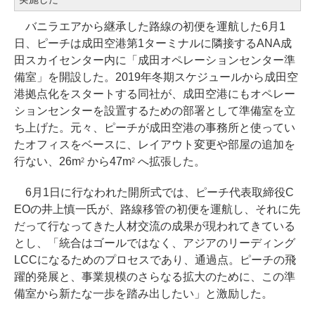
バニラエアから継承した路線の初便を運航した6月1
日、ピーチは成田空港第1ターミナルに隣接するANA成
田スカイセンター内に「成田オペレーションセンター準
備室」を開設した。2019年冬期スケジュールから成田空
港拠点化をスタートする同社が、成田空港にもオペレー
ションセンターを設置するための部署として準備室を立
ち上げた。元々、ピーチが成田空港の事務所と使ってい
たオフィスをベースに、レイアウト変更や部屋の追加を
行ない、26m
から47m
へ拡張した。
2
2
6月1日に行なわれた開所式では、ピーチ代表取締役C
EOの井上慎一氏が、路線移管の初便を運航し、それに先
だって行なってきた人材交流の成果が現われてきている
とし、「統合はゴールではなく、アジアのリーディング
LCCになるためのプロセスであり、通過点。ピーチの飛
躍的発展と、事業規模のさらなる拡大のために、この準
備室から新たな一歩を踏み出したい」と激励した。