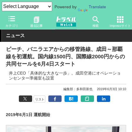
Powered by
Translate
トラベル Watch
企業・政府・官庁
国内エアライン
ピーチ
カテゴリ
過去記事
検索
Impressサイト
ニュース
ピーチ、バニラエアからの移管路線、成田～那覇
線を初運航。国内線1500円、国際線2000円からの
共同セールを6月4日スタート
井上CEO「具体的な大きな一歩」。成田空港にオペレーショ
ンセンター準備室も設置
編集部：多和田新也
2019年6月3日 10:10
リスト
2019年6月1日 運航開始