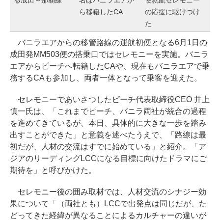
ら移籍したCA
の応援に駆けつけ
た
バニラエアからの移管路線の運航初便となる6月1日の
成田発MM503便の搭乗口ではセレモニーを実施。バニラ
エアからピーチへ転籍したCAや、現在もバニラエアで乗
務するCAも参加し、両者一体となって乗客を迎えた。
セレモニーであいさつしたピーチ代表取締役CEO 井上
慎一氏は、「これまでピーチ、バニラ両社が統合の過程
を進めてきているが、本日、具体的に大きな一歩を踏み
出すことができた」と意義を述べたうえで、「路線は最
初だが、人材の交流はすでに始めている」と紹介。「ア
ジアのリーディングLCCになる目標に向けたドラマにご
期待を」と呼びかけた。
セレモニー後の囲み取材では、人材交流のシナジー効
果について「（両社とも）LCCで出発点は同じだが、た
どってきた経緯が異なることによるカルチャーの違いが