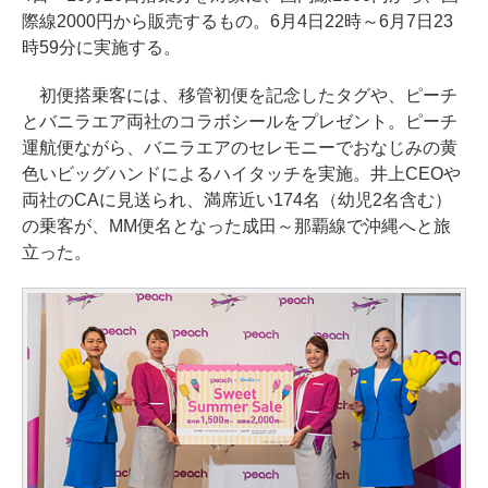
際線2000円から販売するもの。6月4日22時～6月7日23
時59分に実施する。
初便搭乗客には、移管初便を記念したタグや、ピーチ
とバニラエア両社のコラボシールをプレゼント。ピーチ
運航便ながら、バニラエアのセレモニーでおなじみの黄
色いビッグハンドによるハイタッチを実施。井上CEOや
両社のCAに見送られ、満席近い174名（幼児2名含む）
の乗客が、MM便名となった成田～那覇線で沖縄へと旅
立った。