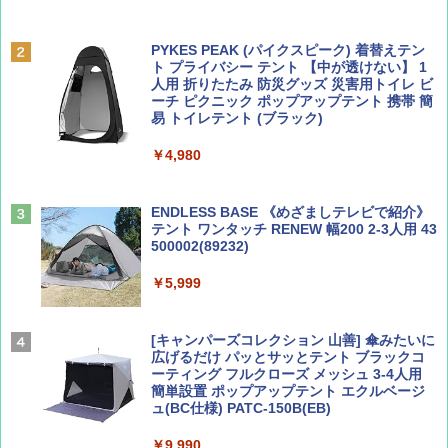
ディズニーファン ２０２６年 ９月号 [雑
D40 地球の歩き方 チェンマイ タイ北部の魅
誌] (ＤＩＳＮＥＹ ＦＡＮ)
力的な町 2026～2027 地球の歩き方D アジア
PYKES PEAK (パイクスピーク) 着替えテン
ト プライバシー テント 【中が透けない】 1
￥713
￥2,079
人用 折りたたみ 防災グッズ 災害用トイレ ビ
ーチ ピクニック ポップアップテント 携帯 簡
易 トイレテント (ブラック)
山と溪谷 2026年8月号「南アルプス大全」
A09 地球の歩き方 イタリア 2026～2027 地
￥4,980
球の歩き方A ヨーロッパ
￥1,540
￥2,479
ENDLESS BASE 《めざましテレビで紹介》
テント ワンタッチ RENEW 幅200 2-3人用 43
500002(89232)
Coyote No.89 特集 星野道夫 夢見る旅
A26 地球の歩き方 チェコ ポーランド スロヴ
ァキア 2026～2027 地球の歩き方A ヨーロッ
￥5,999
パ
￥1,540
￥2,277
[キャンパーズコレクション 山善] 傘みたいに
広げるだけ パッとサッとテント ブラックコ
ーティング フルクローズ メッシュ 3-4人用
簡単設置 ポップアップテント エクルベージ
AIRLINE（エアライン）2026年9月号【特
新しい日本地理 地図・統計・移動から読み
ュ(BC仕様) PATC-150B(EB)
集】ボーイング110周年を祝して！
解く (講談社現代新書)
￥9,990
￥1,760
￥1,540