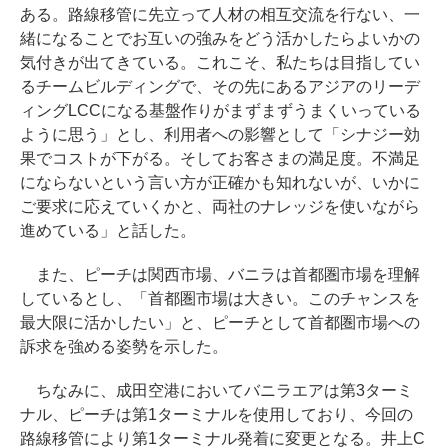
ある。路線移管に先立って人材の相互交流を行ない、一
緒になることでお互いの強みをどう活かしたらよいかの
気付きが出てきている。これこそ、私たちは目指してい
るチームビルディングで、その先にあるアジアのリーデ
ィングLCCになる基盤作りがまずまずうまくいっている
ように思う」とし、利用者への影響として「シナジー効
果でコストが下がる。そしてお客さまの満足度。不満足
にならないという言い方が正確かも知れないが、いかに
ご要求に応えていくかと、両社のナレッジを使いながら
進めている」と話した。
また、ピーチは関西市場、バニラは首都圏市場を理解
しているとし、「首都圏市場は大きい。このチャンスを
最大限に活かしたい」と、ピーチとして首都圏市場への
訴求を強める姿勢を示した。
ちなみに、成田空港においてバニラエアは第3ターミ
ナル、ピーチは第1ターミナルを使用しており、今回の
路線移管により第1ターミナル発着に変更となる。井上C