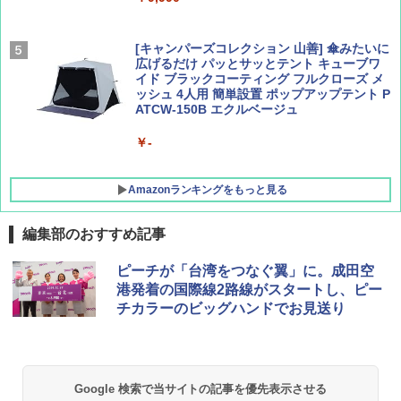
[キャンパーズコレクション 山善] 傘みたいに
広げるだけ パッとサッとテント キューブワ
イド ブラックコーティング フルクローズ メ
ッシュ 4人用 簡単設置 ポップアップテント P
ATCW-150B エクルベージュ
￥-
Amazonランキングをもっと見る
編集部のおすすめ記事
GRANDOOR ステンレス保冷剤 2個セット 2
ピーチが「台湾をつなぐ翼」に。成田空
026リニューアル 急速冷凍 空間倍増 衛生的
港発着の国際線2路線がスタートし、ピー
コンパクト 保冷力長持ち
チカラーのビッグハンドでお見送り
￥2,980
DEWEL パラソル 大型 ビーチ アウトドアパ
Google 検索で当サイトの記事を優先表示させる
ラソル ガーデン サイトシート付 折りたたみ