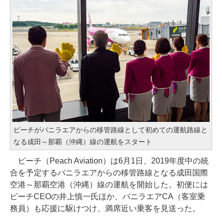
ピーチがバニラエアからの移管路線として初めての運航路線と
なる成田～那覇（沖縄）線の運航をスタート
ピーチ（Peach Aviation）は6月1日、2019年度中の統
合を予定するバニラエアからの移管路線となる成田国際
空港～那覇空港（沖縄）線の運航を開始した。初便には
ピーチCEOの井上慎一氏ほか、バニラエアCA（客室乗
務員）も応援に駆けつけ、満席近い乗客を見送った。