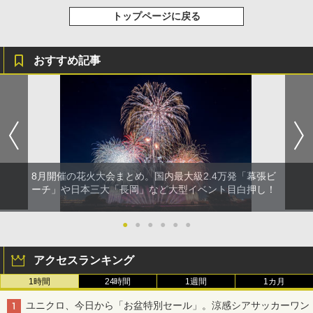
トップページに戻る
おすすめ記事
8月開催の花火大会まとめ。国内最大級2.4万発「幕張ビ
ーチ」や日本三大「長岡」など大型イベント目白押し！
●
●
●
●
●
●
アクセスランキング
1時間
24時間
1週間
1カ月
ユニクロ、今日から「お盆特別セール」。涼感シアサッカーワン