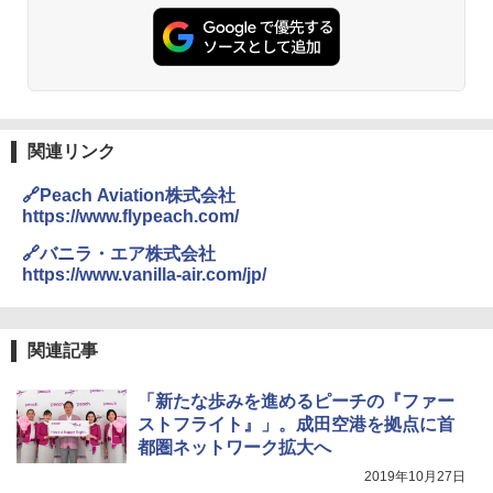
防水 UVカット 4段階高さ調整 軽量 収納袋付
き
￥6,459
熊撃退スプレー 熊よけスプレー 熊スプレー
【日本企業販売】超強力クマ対策スプレー 30
関連リンク
0ml（連続噴射30秒）110ml（連続噴射15
秒）射程5～10m 安全ロック搭載 携帯収納袋
🔗Peach Aviation株式会社
付き ヒグマ・イノシシ対策 自治体・教育機
https://www.flypeach.com/
関の購入実績 登山・キャンプ・アウトドア・
防災用品 長期保存可能 緊急時用 日本国内発
🔗バニラ・エア株式会社
送
https://www.vanilla-air.com/jp/
￥3,680
関連記事
ポインターライト 強力 小型 緑色/赤色/青紫色
USB充電式 高精度 超長距離照射 長時間使用
「新たな歩みを進めるピーチの『ファー
可能 安全ロック付き 高安全性 金属製耐久 コ
ンパクト多機能設計 持ち運び便利 アウトド
ストフライト』」。成田空港を拠点に首
ア/オフィス/教育現場/展示会用 緑
都圏ネットワーク拡大へ
2019年10月27日
￥1,180