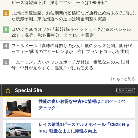
ピース待望値下げ、撥水ギアショーツは1990円に
九州の高速道路、お盆期間は松橋ICなど通行止め端末を先頭にし
た渋滞予測。東九州道への迂回は料金調整を実施
はやぶさ50％オフの「新幹線eチケット（トクだ値スペシャル
28）」発売。秋冬乗車分、えきねっと限定
フェルメール《真珠の耳飾りの少女》展のグッズ公開。図録/ミ
ッフィー/葬送のフリーレンほか、注目ブランドコラボが実現
「ムーミン」大小メッシュポーチが付録、素敵なあの人 11月
号。中身が見やすく、温泉スパにも使える
もっと見る
Special Site
性能の良いお得な中古PC情報はこのページで
チェック！
レイズ鍛造1ピースアルミホイール「CE28 N-p
lus」軽量なままに剛性を向上