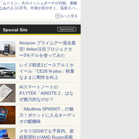
「ムーミン」大小メッシュポーチが付録、素敵
なあの人 11月号。中身が見やすく、温泉スパに
も使える
もっと見る
Special Site
Amazon プライムデー過去最
安! Anker注目プロジェクタ
ー3モデルを使ってみた
レイズ鍛造1ピースアルミホ
イール「CE28 N-plus」軽量
なままに剛性を向上
AIスマートノートの
iFLYTEK「AINOTE 2」はな
ぜ魅力的なのか？
「A&ultima SP4000T」の魅
力！ポケットに入るオーディ
オの醍醐味
メモリ32GBでも予算内。産
経新聞社がAMD Ryzen搭載