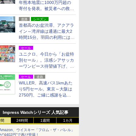
年熊本地震に1000万円超の
寄付を発表。被災者への救援
活動・復旧支援
道路
シーズン
首都高のお盆渋滞、アクアラ
イン～湾岸線は通過に最大2
時間15分。羽田の利用には
「空港西出口」の利用検討を
セール
ユニクロ、今日から「お盆特
別セール」。涼感シアサッカ
ーワンピース待望値下げ、撥
水ギアショーツは1990円に
セール
道路
WILLER、高速バス1kmあた
り5円セール。東京～大阪は
2750円、ご縁に感謝を込め
た20周年記念キャンペーン
Impress Watchシリーズ 人気記事
時間
24時間
1週間
1カ月
Amazon、ウイスキー「フロム・ザ・バレル」
が“4402円”で再び登場！