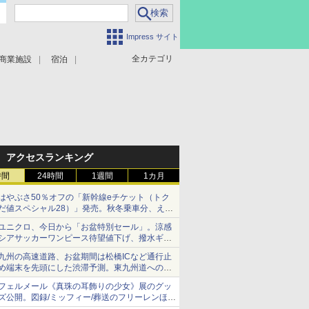
Impress サイト
全カテゴリ
商業施設
宿泊
アクセスランキング
時間
24時間
1週間
1カ月
はやぶさ50％オフの「新幹線eチケット（トク
だ値スペシャル28）」発売。秋冬乗車分、えき
ねっと限定
ユニクロ、今日から「お盆特別セール」。涼感
シアサッカーワンピース待望値下げ、撥水ギア
ショーツは1990円に
九州の高速道路、お盆期間は松橋ICなど通行止
め端末を先頭にした渋滞予測。東九州道への迂
回は料金調整を実施
フェルメール《真珠の耳飾りの少女》展のグッ
ズ公開。図録/ミッフィー/葬送のフリーレンほ
か、注目ブランドコラボが実現