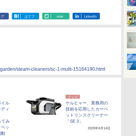
ェア
はてブ
note
LinkedIn
-garden/steam-cleaners/sc-1-multi-15164190.html
グッズ
バイル
ケルヒャー、業務用の
ンディ
技術を応用したカーペ
ットリンスクリーナー
ってみ
「SE 3」
＆ペッ
2025年4月14日
機動