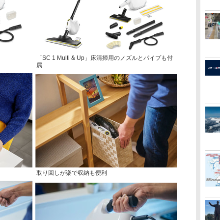
「SC 1 Multi & Up」床清掃用のノズルとパイプも付
属
取り回しが楽で収納も便利