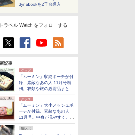
dynabookを2千台導入
トラベル Watch をフォローする
新記事
グッズ
「ムーミン」収納ポーチが付
録、素敵なあの人 11月号増
刊。衣類や旅の必需品まとま
る大小2個セット
グッズ
「ムーミン」大小メッシュポ
ーチが付録、素敵なあの人
11月号。中身が見やすく、温
泉スパにも使える
旅レポ