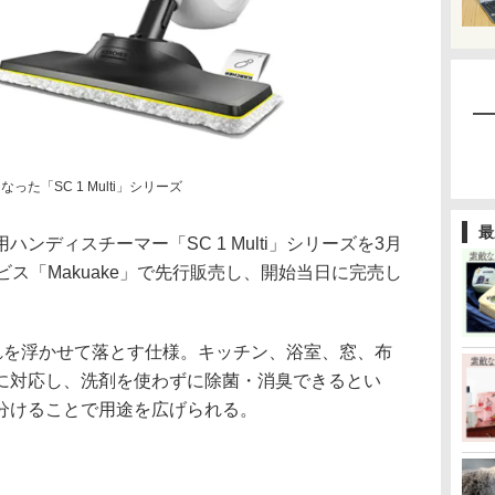
った「SC 1 Multi」シリーズ
最
ディスチーマー「SC 1 Multi」シリーズを3月
ビス「Makuake」で先行販売し、開始当日に完売し
れを浮かせて落とす仕様。キッチン、浴室、窓、布
に対応し、洗剤を使わずに除菌・消臭できるとい
分けることで用途を広げられる。