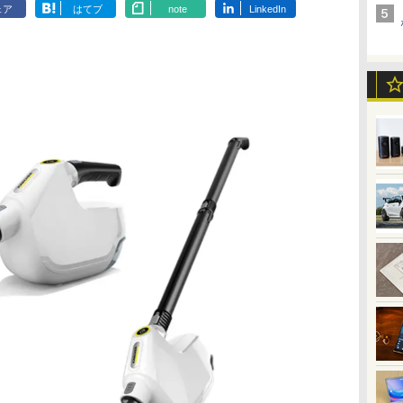
ェア
はてブ
note
LinkedIn