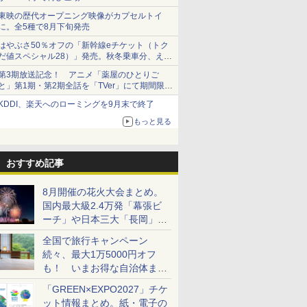
東映の歴代オープニング映像がカプセルトイ
に。全5種で8月下旬発売
はやぶさ50％オフの「新幹線eチケット（トク
だ値スペシャル28）」発売。秋冬乗車分、えき
ねっと限定
第3期放送記念！ アニメ「薬屋のひとりご
と」第1期・第2期全話を「TVer」にて期間限定
で順次無料配信開始
KDDI、楽天へのローミングを9月末で終了
もっと見る
おすすめ記事
8月開催の花火大会まとめ。
国内最大級2.4万発「幕張ビ
ーチ」や日本三大「長岡」な
ど大型イベント目白押し！
全国で旅行キャンペーン
続々、最大1万5000円オフ
も！ いまお得な自治体まと
め
「GREEN×EXPO2027」チケ
ット情報まとめ。紙・電子の