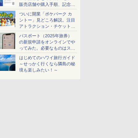
販売店舗や購入手順、記念チ
ケットも解説
ついに開業「ポケパーク カ
ントー」見どころ解説。注目
アトラクション・チケット手
配・来場前に必要な準備は？
パスポート（2025年旅券）
の新規申請をオンラインでや
ってみた。必要なものはスマ
ホとマイナカードのみ
はじめてのハワイ旅行ガイド
～せっかく行くなら隣島の秘
境も楽しみたい！～