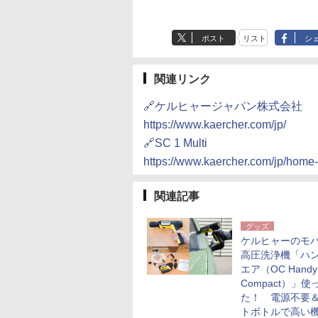
ポスト
リスト
シ
関連リンク
🔗ケルヒャージャパン株式会社
https://www.kaercher.com/jp/
🔗SC 1 Multi
https://www.kaercher.com/jp/home
関連記事
グッズ
ケルヒャーのモ
高圧洗浄機「ハ
エア（OC Handy
Compact）」使
た！ 電源不要
トボトルで高い