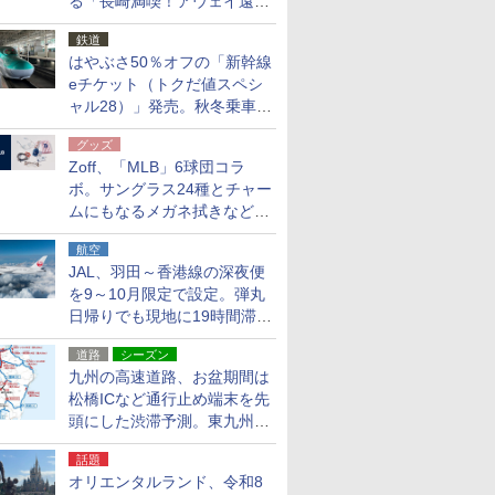
る「長崎満喫！アウェイ遠征
応援キャンペーン」
鉄道
はやぶさ50％オフの「新幹線
eチケット（トクだ値スペシ
ャル28）」発売。秋冬乗車
分、えきねっと限定
グッズ
Zoff、「MLB」6球団コラ
ボ。サングラス24種とチャー
ムにもなるメガネ拭きなど雑
貨24種
航空
JAL、羽田～香港線の深夜便
を9～10月限定で設定。弾丸
日帰りでも現地に19時間滞在
できる
道路
シーズン
九州の高速道路、お盆期間は
松橋ICなど通行止め端末を先
頭にした渋滞予測。東九州道
への迂回は料金調整を実施
話題
オリエンタルランド、令和8