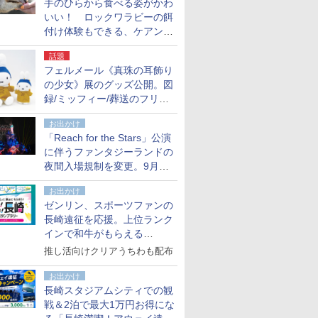
手のひらから食べる姿がかわ
いい！ ロックワラビーの餌
付け体験もできる、ケアンズ
でアサートン高原の日本語ガ
話題
イド付きツアーに参加してみ
フェルメール《真珠の耳飾り
た
の少女》展のグッズ公開。図
録/ミッフィー/葬送のフリー
レンほか、注目ブランドコラ
お出かけ
ボが実現
「Reach for the Stars」公演
に伴うファンタジーランドの
夜間入場規制を変更。9月か
ら18時50分～20時ごろに
お出かけ
ゼンリン、スポーツファンの
長崎遠征を応援。上位ランク
インで和牛がもらえる
「GO！GO！長崎スタンプラ
推し活向けクリアうちわも配布
リー」
お出かけ
長崎スタジアムシティでの観
戦＆2泊で最大1万円お得にな