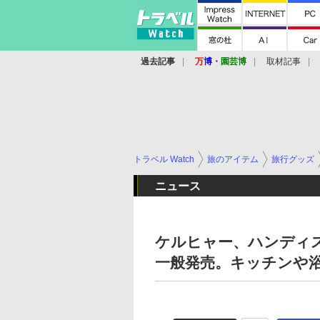
過去記事
万
博
・
園芸博
取材記事
トラベル Watch
旅のアイテム
旅行グッズ
ニュース
ケルヒャー、ハンディスチー
一般発売。キッチンや