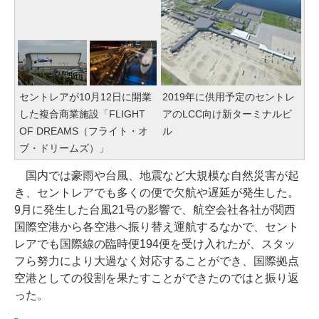
セントレアが10月12日に開業
2019年に供用予定のセントレ
した複合商業施設「FLIGHT
アのLCC向け新ターミナルビ
OF DREAMS（フライト・オ
ル
ブ・ドリームズ）」
国内では豪雨や台風、地震など大規模な自然災害が起
き、セントレアでも多くの便で欠航や遅延が発生した。
9月に発生した台風21号の影響で、航空会社各社が関西
国際空港から各空港へ振り替え運航するなかで、セント
レアでも国際線の臨時便194便を受け入れたが、スタッ
フら努力により大過なく対応することができ、国際拠点
空港としての役割を果たすことができたのではと振り返
った。