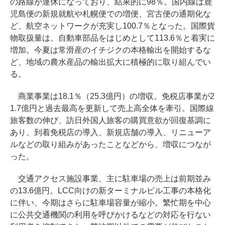
の路線が運休になっており、結果的に98％。国内線は鹿
児島便の新規就航や札幌便での増便、宮古便の通期化な
ど、航空ネットワークが充実し100.7％となった。国際貨
物取扱量は、自動車部品をはじめとして113.6％と着実に
増加。今夏は常滑産のイチジクの本格輸出を開始するな
ど、地域の農水産品の輸出拡大に積極的に取り組んでい
る。
商業事業は18.1％（25.3億円）の増収。免税店事業が2
1.7億円と過去最高を更新して売上高全体を牽引。国際線
旅客数の伸び、訪日外国人旅客の購買意欲が回復基調に
あり、到着免税店の導入、新規店舗の導入、リニューア
ルなどの取り組みがあったことなどから、増収につなが
った。
交通アクセス施設事業、主に駐車場の売上は前期並み
の13.6億円。LCC向けの新ターミナルビル工事の本格化
に伴い、今期はさらに駐車場容量が縮小。繁忙期を中心
に公共交通機関の利用を呼びかけるなどの対応を行ない