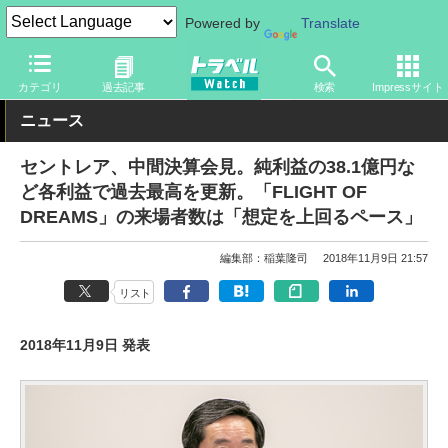
Powered by
Translate
トラベル Watch
地域
国内旅行
中部
カテゴリ
過去記事
検索
Impressサイト
ニュース
セントレア、中間決算会見。純利益の38.1億円な
ど各利益で過去最高を更新。「FLIGHT OF
DREAMS」の来場者数は「想定を上回るペース」
編集部：稲葉隆司
2018年11月9日 21:57
リスト
2018年11月9日 発表