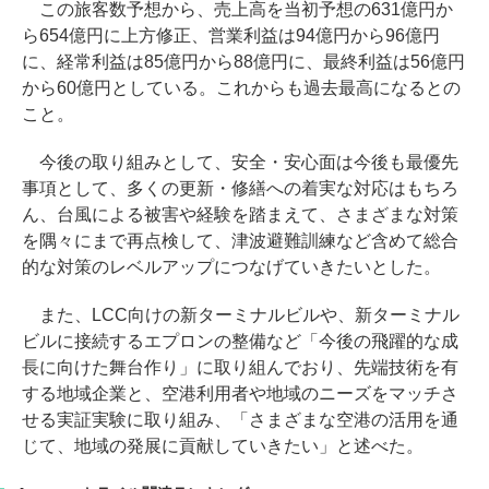
この旅客数予想から、売上高を当初予想の631億円か
ら654億円に上方修正、営業利益は94億円から96億円
に、経常利益は85億円から88億円に、最終利益は56億円
から60億円としている。これからも過去最高になるとの
こと。
今後の取り組みとして、安全・安心面は今後も最優先
事項として、多くの更新・修繕への着実な対応はもちろ
ん、台風による被害や経験を踏まえて、さまざまな対策
を隅々にまで再点検して、津波避難訓練など含めて総合
的な対策のレベルアップにつなげていきたいとした。
また、LCC向けの新ターミナルビルや、新ターミナル
ビルに接続するエプロンの整備など「今後の飛躍的な成
長に向けた舞台作り」に取り組んでおり、先端技術を有
する地域企業と、空港利用者や地域のニーズをマッチさ
せる実証実験に取り組み、「さまざまな空港の活用を通
じて、地域の発展に貢献していきたい」と述べた。