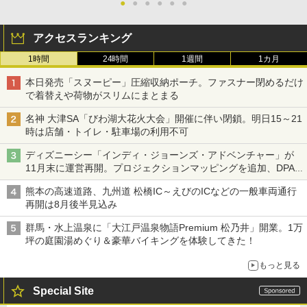
●
●
●
●
●
●
アクセスランキング
1時間
24時間
1週間
1カ月
本日発売「スヌーピー」圧縮収納ポーチ。ファスナー閉めるだけ
で着替えや荷物がスリムにまとまる
名神 大津SA「びわ湖大花火大会」開催に伴い閉鎖。明日15～21
時は店舗・トイレ・駐車場の利用不可
ディズニーシー「インディ・ジョーンズ・アドベンチャー」が
11月末に運営再開。プロジェクションマッピングを追加、DPA
は1500円
熊本の高速道路、九州道 松橋IC～えびのICなどの一般車両通行
再開は8月後半見込み
群馬・水上温泉に「大江戸温泉物語Premium 松乃井」開業。1万
坪の庭園湯めぐり＆豪華バイキングを体験してきた！
もっと見る
Special Site