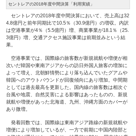
セントレアの2018年度中間決算「利用実績」
セントレアの2018年度中間決算において、売上高は32
4.8億円と前年同期比で10.5％（30.9億円）の増収。内訳
は空港事業が4％（5.5億円）増、商業事業が18.1％（25.
3億円）増、交通アクセス施設事業は前期並みという結
果。
空港事業では、国際線の旅客数が新規就航や増便が相
次いだ韓国や東南アジアからの訪日外国人旅客の増加に
よって増え、北朝鮮情勢により落ち込んでいたグアムや
韓国へのアウトバウンドが回復傾向にあり増加。中間期
としては過去最高を更新した。国内線の旅客数は相次ぐ
台風や地震、自然災害による影響はあったものの、新規
就航や増便があった北海道、九州、沖縄方面のカバーが
あり微増。
発着回数では、国際線は東南アジア路線の新規就航や
増便により増加しているが、一方で前期に中国内陸部と