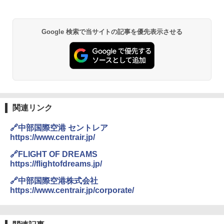
￥6,832
A09 地球の歩き方 イタリア 2026～2027 地
GRANDOOR ステンレス保冷剤 2個セット 2
Google 検索で当サイトの記事を優先表示させる
球の歩き方A ヨーロッパ
026リニューアル 急速冷凍 空間倍増 衛生的
PYKES PEAK (パイクスピーク) 着替えテン
コンパクト 保冷力長持ち
ト プライバシー テント 【中が透けない】 1
￥2,479
人用 折りたたみ 防災グッズ 災害用トイレ ビ
￥2,980
ーチ ピクニック ポップアップテント 携帯 簡
易 トイレテント (ブラック)
A26 地球の歩き方 チェコ ポーランド スロヴ
熊撃退スプレー 熊よけスプレー 熊スプレー
￥4,980
ァキア 2026～2027 地球の歩き方A ヨーロッ
【日本企業販売】超強力クマ対策スプレー 30
パ
0ml（連続噴射30秒）110ml（連続噴射15
関連リンク
秒）射程5～10m 安全ロック搭載 携帯収納袋
￥2,277
ENDLESS BASE 《めざましテレビで紹介》
付き ヒグマ・イノシシ対策 自治体・教育機
🔗中部国際空港 セントレア
テント ワンタッチ RENEW 幅200 2-3人用 43
関の購入実績 登山・キャンプ・アウトドア・
https://www.centrair.jp/
500002(88859)
防災用品 長期保存可能 緊急時用 日本国内発
送
地球の歩き方 スター・ウォーズ
🔗FLIGHT OF DREAMS
￥5,499
https://flightofdreams.jp/
￥3,680
￥2,695
🔗中部国際空港株式会社
[キャンパーズコレクション 山善] 傘みたいに
https://www.centrair.jp/corporate/
広げるだけ パッとサッとテント ブラックコ
DEWEL パラソル 大型 ビーチ アウトドアパ
ーティング フルクローズ メッシュ 3-4人用
ラソル ガーデン サイトシート付 折りたたみ
簡単設置 ポップアップテント エクルベージ
防水 UVカット 4段階高さ調整 軽量 収納袋付
新しい日本地理 地図・統計・移動から読み
ュ(BC仕様) PATC-150B(EB)
き
解く (講談社現代新書)