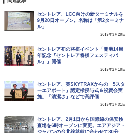
関連記事
￥8,991
￥6,459
￥1,540
セントレア、LCC向けの新ターミナルを
9月20日オープン。名称は「第2ターミナ
ル」
Coleman(コールマン) ツーリングドーム/LD
ポインターライト 強力 小型 緑色/赤色/青紫色
X 2人用 3人用 キャンプ アウトドア フェス
USB充電式 高精度 超長距離照射 長時間使用
2019年3月28日
収納 コンパクト 簡単設営 カンガルーテント
可能 安全ロック付き 高安全性 金属製耐久 コ
ソロキャンプ ソロテント
ンパクト多機能設計 持ち運び便利 アウトド
ア/オフィス/教育現場/展示会用 緑
セントレア初の将棋イベント「開港14周
￥20,718
年記念『セントレア将棋フェスティバ
￥1,180
ル』」開催
2019年2月18日
セントレア、英SKYTRAXからの「5スタ
ーエアポート」認定楯授与式＆祝賀会実
施。「清潔さ」などで高評価
2019年1月31日
セントレア、2月1日から国際線の保安検
査場を6時オープンに変更。エアアジア・
ジャパンの台北線就航に合わせて30分繰