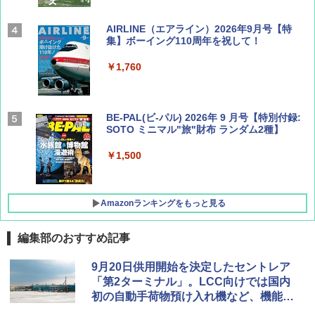
AIRLINE（エアライン）2026年9月号【特
集】ボーイング110周年を祝して！
￥1,760
BE-PAL(ビ-パル) 2026年 9 月号【特別付録:
SOTO ミニマル"旅"財布 ランダム2種】
￥1,500
Amazonランキングをもっと見る
編集部のおすすめ記事
D40 地球の歩き方 チェンマイ タイ北部の魅
[キャンパーズコレクション 山善] ポップアッ
BUNDOK(バンドック)ソロ ドーム 1 EX BDK
9月20日供用開始を決定したセントレア
力的な町 2026～2027 地球の歩き方D アジア
プテント 傘みたいに広げて畳める パッとサ
-08EX カーキ ソロキャンプ ポリエステル フ
「第2ターミナル」。LCC向けでは国内
ッとサンシェード キューブ フルクローズ メ
レーム テント
初の自動手荷物預け入れ機など、機能性
ッシュ 簡単設置 ワンタッチテント キャンプ
￥2,079
&ハイキング カーキ PATC-150(KH)
と利便性を追求
￥14,800