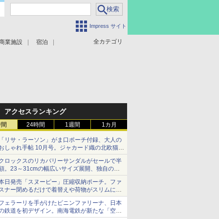
Impress サイト
全カテゴリ
商業施設
宿泊
アクセスランキング
時間
24時間
1週間
1カ月
「リサ・ラーソン」がま口ポーチ付録、大人の
おしゃれ手帖 10月号。ジャカード織の北欧猫デ
ザイン
クロックスのリカバリーサンダルがセールで半
額。23～31cmの幅広いサイズ展開、独自のク
ッション素材を採用
本日発売「スヌーピー」圧縮収納ポーチ。ファ
スナー閉めるだけで着替えや荷物がスリムにま
とまる
フェラーリを手がけたピニンファリーナ、日本
の鉄道を初デザイン。南海電鉄が新たな「空港
特急」をなにわ筋線へ導入