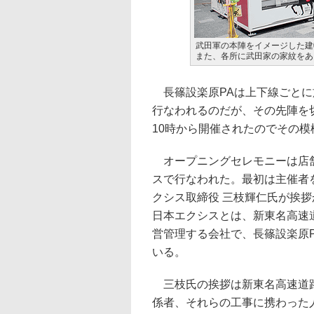
武田軍の本陣をイメージした建
また、各所に武田家の家紋をあ
長篠設楽原PAは上下線ごとに
行なわれるのだが、その先陣を
10時から開催されたのでその模
オープニングセレモニーは店
スで行なわれた。最初は主催者
クシス取締役 三枝輝仁氏が挨
日本エクシスとは、新東名高速
営管理する会社で、長篠設楽原
いる。
三枝氏の挨拶は新東名高速道路
係者、それらの工事に携わった