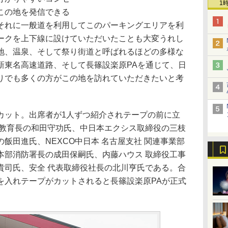
1
この地を発信できる
それに一般道を利用してこのパーキングエリアを利
ークを上下線に設けていただいたことも大変うれし
地、温泉、そして祭り街道と呼ばれるほどの多様な
新東名高速道路、そして長篠設楽原PAを通じて、日
りでも多くの方がこの地を訪れていただきたいと考
ット。出席者が1人ずつ紹介されテープの前に立
会教育長の和田守功氏、中日本エクシス取締役の三枝
飯田進氏、NEXCO中日本 名古屋支社 関連事業部
本部消防署長の成田保嗣氏、内藤ハウス 取締役工事
貴司氏、安全 代表取締役社長の北川亨氏である。合
を入れテープがカットされると長篠設楽原PAが正式