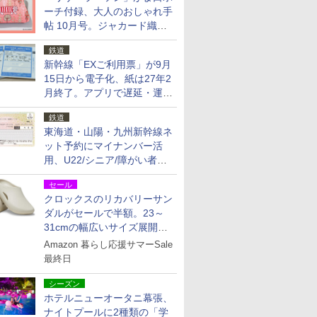
ーチ付録、大人のおしゃれ手
帖 10月号。ジャカード織の
北欧猫デザイン
鉄道
新幹線「EXご利用票」が9月
15日から電子化、紙は27年2
月終了。アプリで遅延・運休
も確認可能に
鉄道
東海道・山陽・九州新幹線ネ
ット予約にマイナンバー活
用、U22/シニア/障がい者割
を9月15日から発売
セール
クロックスのリカバリーサン
ダルがセールで半額。23～
31cmの幅広いサイズ展開、
独自のクッション素材を採用
Amazon 暮らし応援サマーSale
最終日
シーズン
ホテルニューオータニ幕張、
ナイトプールに2種類の「学