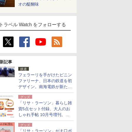
オの醍醐味
トラベル Watch をフォローする
新記事
鉄道
フェラーリを手がけたピニン
ファリーナ、日本の鉄道を初
デザイン。南海電鉄が新たな
「空港特急」をなにわ筋線へ
グッズ
導入
「リサ・ラーソン」暮らし雑
貨5点セット付録、大人のお
しゃれ手帖 10月号増刊。
USBケーブルや缶ケースなど
グッズ
「リサ・ラーソン」がま口ポ