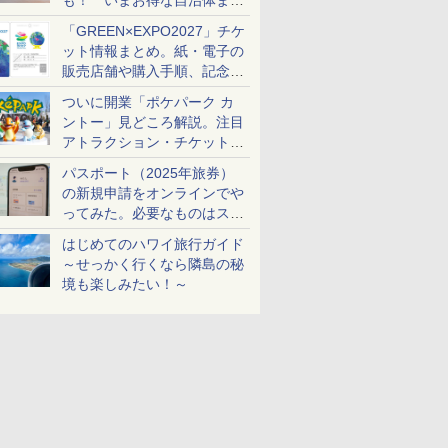
も！ いまお得な自治体まと
め
「GREEN×EXPO2027」チケ
ット情報まとめ。紙・電子の
販売店舗や購入手順、記念チ
ケットも解説
ついに開業「ポケパーク カ
ントー」見どころ解説。注目
アトラクション・チケット手
配・来場前に必要な準備は？
パスポート（2025年旅券）
の新規申請をオンラインでや
ってみた。必要なものはスマ
ホとマイナカードのみ
はじめてのハワイ旅行ガイド
～せっかく行くなら隣島の秘
境も楽しみたい！～