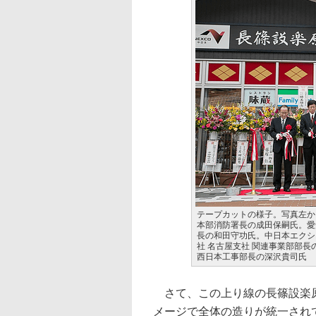
テープカットの様子。写真左か
本部消防署長の成田保嗣氏。愛
長の和田守功氏。中日本エクシ
社 名古屋支社 関連事業部部
西日本工事部長の深沢貴司氏
さて、この上り線の長篠設楽原
メージで全体の造りが統一され