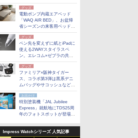
グッズ
電動ポンプ内蔵エアベッド
「WAQ AIR BED」、お盆帰
省シーズンの来客用ベッドに
も。使用後は収納バッグでコ
グッズ
ンパクトに保管
ペン先を変えずに紙とiPadに
使える2WAYスタイラスペ
ン。エレコム×ゼブラの共同
開発
グッズ
ファミリア×阪神タイガー
ス、コラボ第3弾は黒系デニ
ムバッグやサコッシュなど6
点。8月21日オンラインスト
お出かけ
アで発売
特別塗装機「JAL Jubilee
Express」就航地にTDS25周
年のフォトスポットが登場。
10月末まで青森空港に
Impress Watchシリーズ 人気記事