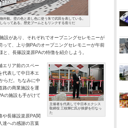
物外観。壁の色と差し色に使う朱で武田を表している。
しらってある。歴史ブームともリンクする造りだ
施設があり、それぞれでオープニングセレモニーが
切って、上り側PAのオープニングセレモニーが午前
様と、長篠設楽原PAの特徴を紹介しよう。
舗エリア前のスペー
を代表して中日本エ
拶からだ。ちなみに中
道路の商業施設を運
PAの施設も手がけて
主催者を代表して中日本エクシス
取締役 三枝輝仁氏が挨拶を行なっ
た
や長篠設楽原PA関
人達への感謝の言葉