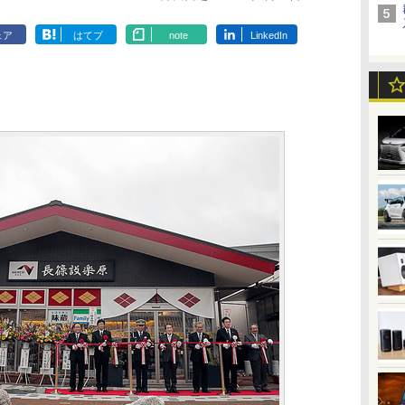
ェア
はてブ
note
LinkedIn