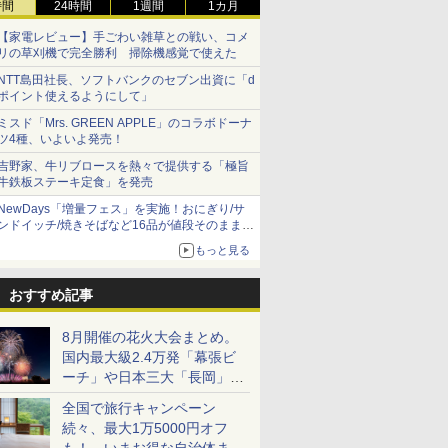
時間
24時間
1週間
1カ月
【家電レビュー】手ごわい雑草との戦い、コメ
リの草刈機で完全勝利 掃除機感覚で使えた
NTT島田社長、ソフトバンクのセブン出資に「d
ポイント使えるようにして」
ミスド「Mrs. GREEN APPLE」のコラボドーナ
ツ4種、いよいよ発売！
吉野家、牛リブロースを熱々で提供する「極旨
牛鉄板ステーキ定食」を発売
NewDays「増量フェス」を実施！おにぎり/サ
ンドイッチ/焼きそばなど16品が値段そのままで
ボリュームアップ
もっと見る
おすすめ記事
8月開催の花火大会まとめ。
国内最大級2.4万発「幕張ビ
ーチ」や日本三大「長岡」な
ど大型イベント目白押し！
全国で旅行キャンペーン
続々、最大1万5000円オフ