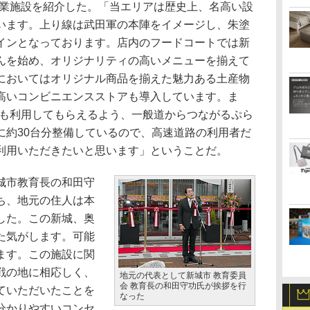
商業施設を紹介した。「当エリアは歴史上、名高い設
います。上り線は武田軍の本陣をイメージし、朱塗
インとなっております。店内のフードコートでは新
んを始め、オリジナリティの高いメニューを揃えて
においてはオリジナル商品を揃えた魅力ある土産物
高いコンビニエンスストアも導入しています。ま
にも利用してもらえるよう、一般道からつながるぷら
に約30台分整備しているので、高速道路の利用者だ
利用いただきたいと思います」ということだ。
城市教育長の和田守
ち、地元の住人は本
した。この新城、奥
た気がします。可能
ます。この施設に関
戦の地に相応しく、
地元の代表として新城市 教育委員
会 教育長の和田守功氏が挨拶を行
ていただいたことを
なった
分かりやすいコンセ