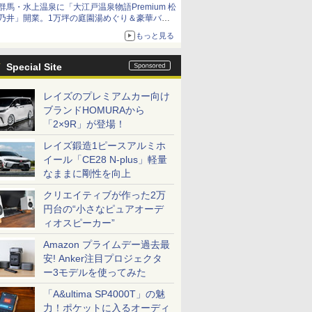
群馬・水上温泉に「大江戸温泉物語Premium 松
乃井」開業。1万坪の庭園湯めぐり＆豪華バイ
キングを体験してきた！
もっと見る
Special Site
レイズのプレミアムカー向け
ブランドHOMURAから
「2×9R」が登場！
レイズ鍛造1ピースアルミホ
イール「CE28 N-plus」軽量
なままに剛性を向上
クリエイティブが作った2万
円台の“小さなピュアオーデ
ィオスピーカー”
Amazon プライムデー過去最
安! Anker注目プロジェクタ
ー3モデルを使ってみた
「A&ultima SP4000T」の魅
力！ポケットに入るオーディ