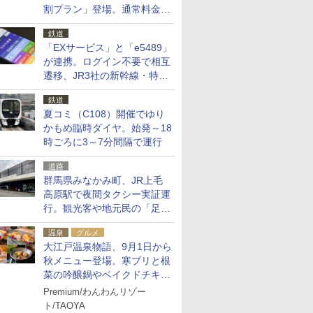
割プラン」登場。通常料金の
およそ半額でお得に夜活
鉄道
「EXサービス」と「e5489」
が連携。ログイン不要で相互
遷移、JR3社の新幹線・特急
予約をアプリで一括確認
鉄道
夏コミ（C108）開催でゆり
かもめ臨時ダイヤ。始発～18
時ごろに3～7分間隔で運行
道路
群馬県みなかみ町、JR上毛
高原駅で夜間タクシー実証運
行。観光客や地元民の「足が
ない」課題解消へ、木金土に
温泉
グルメ
2台体制
大江戸温泉物語、9月1日から
秋メニュー登場。寒ブリと根
菜の吟醸鍋やベイクドチキ
ン、ショコラ＆栗スイーツも
Premium/わんわんリゾー
食べ放題に
ト/TAOYA