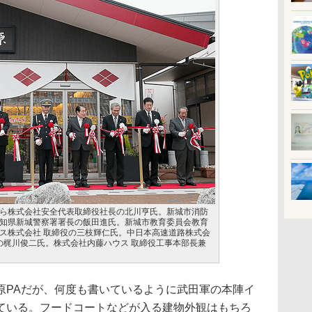
ら株式会社安全代表取締役社長の北川亨氏。新城市消防
知県新城警察署署長の飯田進氏。新城市教育委員会教育
ス株式会社 取締役の三枝輝仁氏。中日本高速道路株式会
長の梶川俊二氏。株式会社内藤ハウス 取締役工事本部長兼
PAだが、何度も書いているように武田軍の本陣イ
ている。フードコートなどが入る建物外観はもちろ