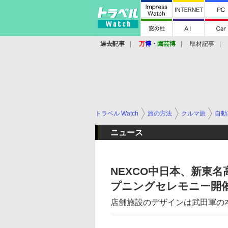
過去記事
万
博
・
園芸博
取材記事
トラベル Watch
旅の方法
クルマ旅
自動
ニュース
NEXCO中日本、新東
プニングセレモニー開
店舗施設のデザインは武田軍の