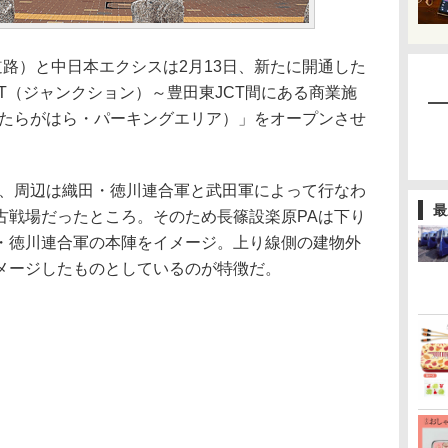
路）と中日本エクシスは2月13日、新たに開通した
T（ジャンクション）～豊田東JCT間にある商業施
したらがはら・パーキングエリア）」をオープンさせ
、周辺は織田・徳川連合軍と武田軍によって行なわ
最
古戦場だったところ。そのため長篠設楽原PAは下り
・徳川連合軍の本陣をイメージ。上り線側の建物外
メージしたものとしているのが特徴だ。