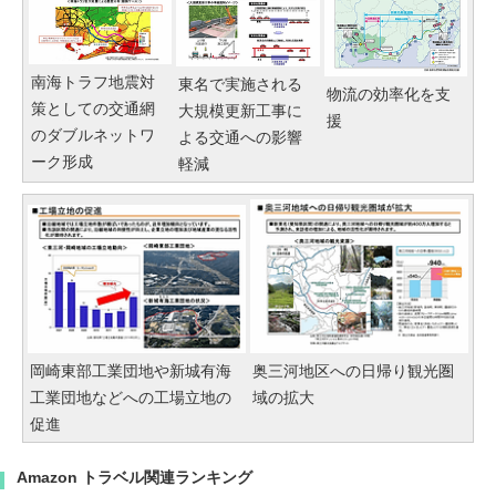
南海トラフ地震対
東名で実施される
物流の効率化を支
策としての交通網
大規模更新工事に
援
のダブルネットワ
よる交通への影響
ーク形成
軽減
岡崎東部工業団地や新城有海
奥三河地区への日帰り観光圏
工業団地などへの工場立地の
域の拡大
促進
Amazon トラベル関連ランキング