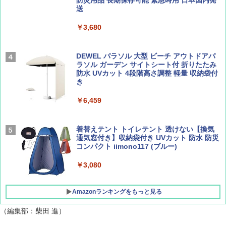
送
Coyote No.89 特集 星野道夫 夢見る旅
A26 地球の歩き方 チェコ ポーランド スロヴ
ァキア 2026～2027 地球の歩き方A ヨーロッ
￥5,999
パ
￥3,680
￥1,540
￥2,277
[キャンパーズコレクション 山善] 傘みたいに
広げるだけ パッとサッとテント ブラックコ
DEWEL パラソル 大型 ビーチ アウトドアパ
ーティング フルクローズ メッシュ 3-4人用
ラソル ガーデン サイトシート付 折りたたみ
簡単設置 ポップアップテント エクルベージ
防水 UVカット 4段階高さ調整 軽量 収納袋付
AIRLINE（エアライン）2026年9月号【特
A09 地球の歩き方 イタリア 2026～2027 地
ュ(BC仕様) PATC-150B(EB)
き
集】ボーイング110周年を祝して！
球の歩き方A ヨーロッパ
￥9,990
￥6,459
￥1,760
￥2,479
[キャンパーズコレクション 山善] 傘みたいに
着替えテント トイレテント 透けない【換気
広げるだけ パッとサッとテント キューブワ
通気窓付き】収納袋付き UVカット 防水 防災
イド ブラックコーティング フルクローズ メ
コンパクト iimono117 (ブルー)
ッシュ 4人用 簡単設置 ポップアップテント P
ATCW-150B エクルベージュ
￥3,080
￥-
Amazonランキングをもっと見る
（編集部：柴田 進）