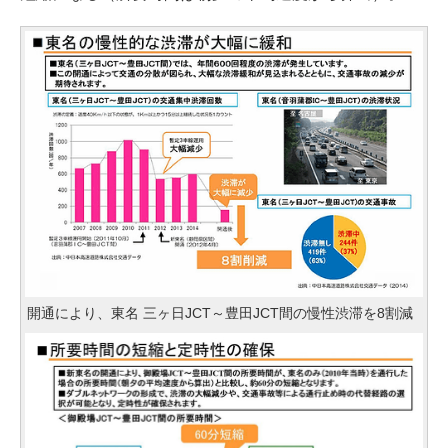
開通により、東名 三ヶ日JCT～豊田JCT間の慢性渋滞を8割減