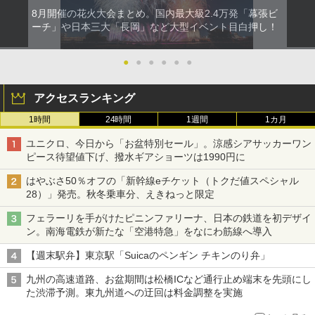
8月開催の花火大会まとめ。国内最大級2.4万発「幕張ビ
ーチ」や日本三大「長岡」など大型イベント目白押し！
●
●
●
●
●
●
アクセスランキング
1時間
24時間
1週間
1カ月
ユニクロ、今日から「お盆特別セール」。涼感シアサッカーワン
ピース待望値下げ、撥水ギアショーツは1990円に
はやぶさ50％オフの「新幹線eチケット（トクだ値スペシャル
28）」発売。秋冬乗車分、えきねっと限定
フェラーリを手がけたピニンファリーナ、日本の鉄道を初デザイ
ン。南海電鉄が新たな「空港特急」をなにわ筋線へ導入
【週末駅弁】東京駅「Suicaのペンギン チキンのり弁」
九州の高速道路、お盆期間は松橋ICなど通行止め端末を先頭にし
た渋滞予測。東九州道への迂回は料金調整を実施