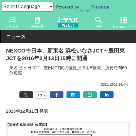
Powered by
Translate
トラベル Watch
企業・政府・官庁
道路
NEXCO
カテゴリ
過去記事
検索
Impressサイト
ニュース
NEXCO中日本、新東名 浜松いなさJCT～豊田東
JCTを2016年2月13日15時に開通
東名 三ヶ日JCT～豊田JCT間の慢性渋滞を8割減。所要時間60
分短縮
（2015/12/11 14:44）
リスト
2015年12月11日 発表