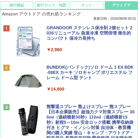
旅行雑誌
旅行ガイド・地図
テント
アウトドア
Amazon アウトドア の売れ筋ランキング
更新日時：2026/08/08 00:02
BE-PAL(ビ-パル) 2026年 9 月号【特別付録:
D40 地球の歩き方 チェンマイ タイ北部の魅
[キャンパーズコレクション 山善] ポップアッ
GRANDOOR ステンレス保冷剤 2個セット 2
SOTO ミニマル"旅"財布 ランダム2種】
力的な町 2026～2027 地球の歩き方D アジア
プテント 傘みたいに広げて畳める パッとサ
026リニューアル 急速冷凍 空間倍増 衛生的
ッとサンシェード キューブ フルクローズ メ
コンパクト 保冷力長持ち
ッシュ 簡単設置 ワンタッチテント キャンプ
￥1,500
￥2,079
&ハイキング カーキ PATC-150(KH)
￥2,980
￥6,831
ディズニーファン ２０２６年 ９月号 [雑
地球の歩き方 スター・ウォーズ
BUNDOK(バンドック)ソロ ドーム 1 EX BDK
誌] (ＤＩＳＮＥＹ ＦＡＮ)
-08EX カーキ ソロキャンプ ポリエステル フ
PYKES PEAK (パイクスピーク) 着替えテン
レーム ドーム型 テント
￥2,695
ト プライバシー テント 【中が透けない】 1
￥713
人用 折りたたみ 防災グッズ 災害用トイレ ビ
￥14,800
ーチ ピクニック ポップアップテント 携帯 簡
易 トイレテント (ブラック)
山と溪谷 2026年8月号「南アルプス大全」
僕が見た未来【完全版】
熊撃退スプレー 熊よけスプレー 熊スプレー
￥4,980
【日本企業販売】超強力クマ対策スプレー 30
￥1,540
￥0
0ml（連続噴射30秒）110ml（連続噴射15
秒）射程5～10m 安全ロック搭載 携帯収納袋
ENDLESS BASE 《めざましテレビで紹介》
付き ヒグマ・イノシシ対策 自治体・教育機
テント ワンタッチ RENEW 幅200 2-3人用 43
関の購入実績 登山・キャンプ・アウトドア・
500002(88859)
防災用品 長期保存可能 緊急時用 日本国内発