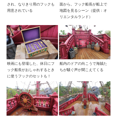
され、なりきり用のフックも
面から。フック船長が船上で
用意されている
地図を見るシーン（提供：オ
リエンタルランド）
映画にも登場した、休日にフ
船内のドアの向こうで海賊た
ック船長がおしゃれするとき
ちが騒ぐ声が聞こえてくる
に使うフックのセットも！