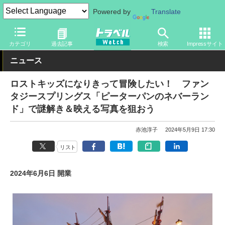
Powered by
Translate
トラベル Watch
旅の情報
観光地
ディズニーリゾート
カテゴリ
過去記事
検索
Impressサイト
ニュース
ロストキッズになりきって冒険したい！ ファン
タジースプリングス「ピーターパンのネバーラン
ド」で謎解き＆映える写真を狙おう
赤池淳子
2024年5月9日 17:30
リスト
2024年6月6日 開業