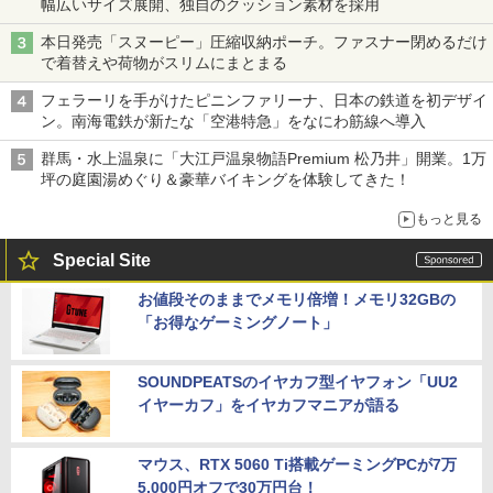
幅広いサイズ展開、独自のクッション素材を採用
本日発売「スヌーピー」圧縮収納ポーチ。ファスナー閉めるだけ
で着替えや荷物がスリムにまとまる
フェラーリを手がけたピニンファリーナ、日本の鉄道を初デザイ
ン。南海電鉄が新たな「空港特急」をなにわ筋線へ導入
群馬・水上温泉に「大江戸温泉物語Premium 松乃井」開業。1万
坪の庭園湯めぐり＆豪華バイキングを体験してきた！
もっと見る
Special Site
お値段そのままでメモリ倍増！メモリ32GBの
「お得なゲーミングノート」
SOUNDPEATSのイヤカフ型イヤフォン「UU2
イヤーカフ」をイヤカフマニアが語る
マウス、RTX 5060 Ti搭載ゲーミングPCが7万
5,000円オフで30万円台！