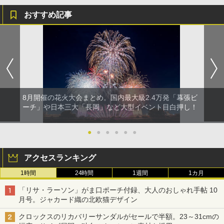
おすすめ記事
8月開催の花火大会まとめ。国内最大級2.4万発「幕張ビ
ーチ」や日本三大「長岡」など大型イベント目白押し！
●
●
●
●
●
●
アクセスランキング
1時間
24時間
1週間
1カ月
「リサ・ラーソン」がま口ポーチ付録、大人のおしゃれ手帖 10
月号。ジャカード織の北欧猫デザイン
クロックスのリカバリーサンダルがセールで半額。23～31cmの