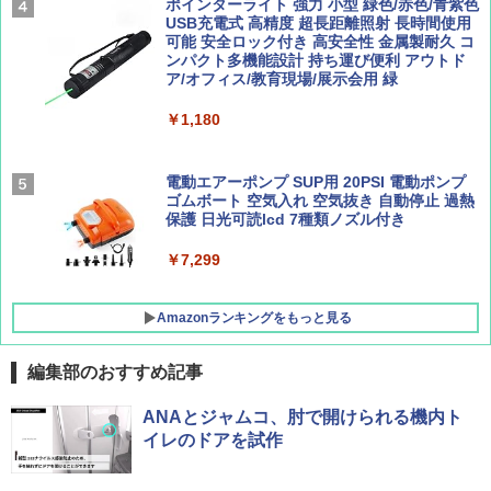
ポインターライト 強力 小型 緑色/赤色/青紫色
￥2,695
USB充電式 高精度 超長距離照射 長時間使用
￥1,760
可能 安全ロック付き 高安全性 金属製耐久 コ
[キャンパーズコレクション 山善] 傘みたいに
ンパクト多機能設計 持ち運び便利 アウトド
広げるだけ パッとサッとテント ブラックコ
ア/オフィス/教育現場/展示会用 緑
ーティング フルクローズ メッシュ 3-4人用
簡単設置 ポップアップテント エクルベージ
BE-PAL(ビ-パル) 2026年 9 月号【特別付録:
新しい日本地理 地図・統計・移動から読み
￥1,180
ュ(BC仕様) PATC-150B(EB)
SOTO ミニマル"旅"財布 ランダム2種】
解く (講談社現代新書)
￥8,991
￥1,500
￥1,540
電動エアーポンプ SUP用 20PSI 電動ポンプ
ゴムボート 空気入れ 空気抜き 自動停止 過熱
保護 日光可読lcd 7種類ノズル付き
Coleman(コールマン) ツーリングドーム/LD
X 2人用 3人用 キャンプ アウトドア フェス
￥7,299
収納 コンパクト 簡単設営 カンガルーテント
ソロキャンプ ソロテント
Amazonランキングをもっと見る
￥20,718
編集部のおすすめ記事
ANAとジャムコ、肘で開けられる機内ト
イレのドアを試作