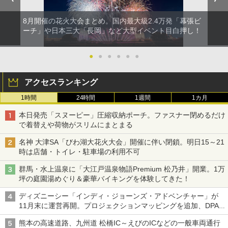
8月開催の花火大会まとめ。国内最大級2.4万発「幕張ビ
ーチ」や日本三大「長岡」など大型イベント目白押し！
●
●
●
●
●
●
アクセスランキング
1時間
24時間
1週間
1カ月
本日発売「スヌーピー」圧縮収納ポーチ。ファスナー閉めるだけ
で着替えや荷物がスリムにまとまる
名神 大津SA「びわ湖大花火大会」開催に伴い閉鎖。明日15～21
時は店舗・トイレ・駐車場の利用不可
群馬・水上温泉に「大江戸温泉物語Premium 松乃井」開業。1万
坪の庭園湯めぐり＆豪華バイキングを体験してきた！
ディズニーシー「インディ・ジョーンズ・アドベンチャー」が
11月末に運営再開。プロジェクションマッピングを追加、DPA
は1500円
熊本の高速道路、九州道 松橋IC～えびのICなどの一般車両通行