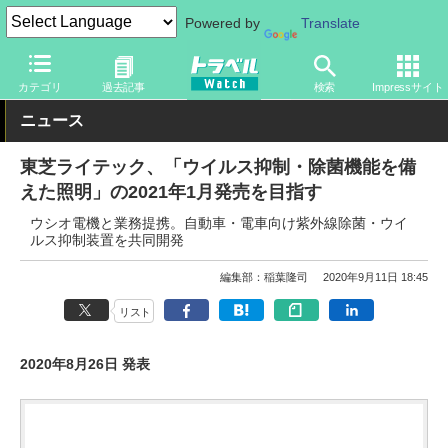
Powered by
Translate
トラベル Watch
旅の方法
鉄旅
電車
カテゴリ
過去記事
検索
Impressサイト
ニュース
東芝ライテック、「ウイルス抑制・除菌機能を備
えた照明」の2021年1月発売を目指す
ウシオ電機と業務提携。自動車・電車向け紫外線除菌・ウイ
ルス抑制装置を共同開発
編集部：稲葉隆司
2020年9月11日 18:45
リスト
2020年8月26日 発表