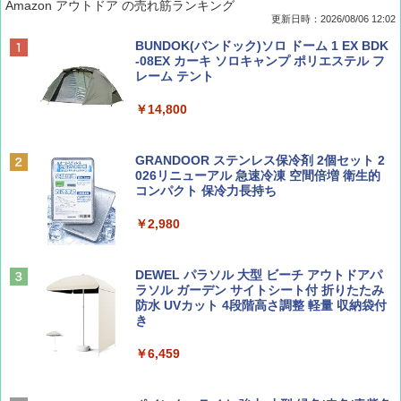
Amazon アウトドア の売れ筋ランキング
更新日時：2026/08/06 12:02
ディズニーファン ２０２６年 ９月号 [雑
D40 地球の歩き方 チェンマイ タイ北部の魅
[キャンパーズコレクション 山善] ポップアッ
BUNDOK(バンドック)ソロ ドーム 1 EX BDK
誌] (ＤＩＳＮＥＹ ＦＡＮ)
力的な町 2026～2027 地球の歩き方D アジア
プテント 傘みたいに広げて畳める パッとサ
-08EX カーキ ソロキャンプ ポリエステル フ
ッとサンシェード キューブ フルクローズ メ
レーム テント
ッシュ 簡単設置 ワンタッチテント キャンプ
￥713
￥2,079
&ハイキング カーキ PATC-150(KH)
￥14,800
￥6,832
Coyote No.89 特集 星野道夫 夢見る旅
A09 地球の歩き方 イタリア 2026～2027 地
GRANDOOR ステンレス保冷剤 2個セット 2
球の歩き方A ヨーロッパ
026リニューアル 急速冷凍 空間倍増 衛生的
PYKES PEAK (パイクスピーク) 着替えテン
コンパクト 保冷力長持ち
￥1,540
ト プライバシー テント 【中が透けない】 1
￥2,479
人用 折りたたみ 防災グッズ 災害用トイレ ビ
￥2,980
ーチ ピクニック ポップアップテント 携帯 簡
易 トイレテント (オリーブ)
山と溪谷 2026年8月号「南アルプス大全」
A26 地球の歩き方 チェコ ポーランド スロヴ
DEWEL パラソル 大型 ビーチ アウトドアパ
￥-
ァキア 2026～2027 地球の歩き方A ヨーロッ
ラソル ガーデン サイトシート付 折りたたみ
パ
￥1,540
防水 UVカット 4段階高さ調整 軽量 収納袋付
き
￥2,277
ENDLESS BASE 《めざましテレビで紹介》
テント ワンタッチ RENEW 幅200 2-3人用 43
￥6,459
500002(89147)
AIRLINE（エアライン）2026年9月号【特
地球の歩き方 スター・ウォーズ
集】ボーイング110周年を祝して！
￥5,499