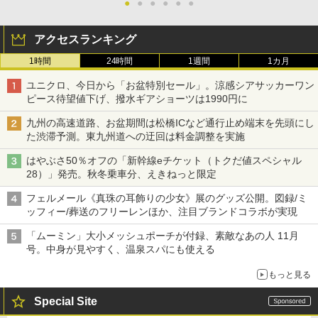
●
●
●
●
●
●
アクセスランキング
1時間
24時間
1週間
1カ月
ユニクロ、今日から「お盆特別セール」。涼感シアサッカーワン
ピース待望値下げ、撥水ギアショーツは1990円に
九州の高速道路、お盆期間は松橋ICなど通行止め端末を先頭にし
た渋滞予測。東九州道への迂回は料金調整を実施
はやぶさ50％オフの「新幹線eチケット（トクだ値スペシャル
28）」発売。秋冬乗車分、えきねっと限定
フェルメール《真珠の耳飾りの少女》展のグッズ公開。図録/ミ
ッフィー/葬送のフリーレンほか、注目ブランドコラボが実現
「ムーミン」大小メッシュポーチが付録、素敵なあの人 11月
号。中身が見やすく、温泉スパにも使える
もっと見る
Special Site