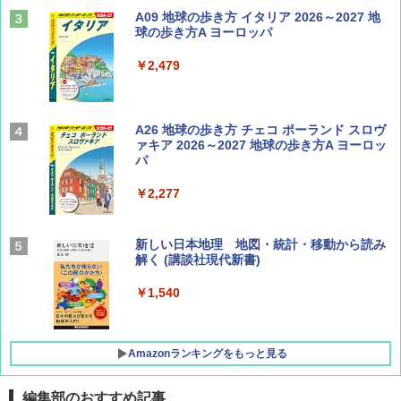
山と溪谷 2026年8月号「南アルプス大全」
A09 地球の歩き方 イタリア 2026～2027 地
球の歩き方A ヨーロッパ
￥1,540
￥2,479
Coyote No.89 特集 星野道夫 夢見る旅
A26 地球の歩き方 チェコ ポーランド スロヴ
ァキア 2026～2027 地球の歩き方A ヨーロッ
パ
￥1,540
￥2,277
AIRLINE（エアライン）2026年9月号【特
新しい日本地理 地図・統計・移動から読み
集】ボーイング110周年を祝して！
解く (講談社現代新書)
￥1,760
￥1,540
Amazonランキングをもっと見る
編集部のおすすめ記事