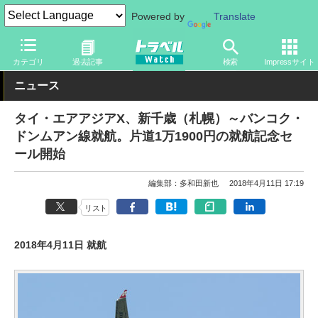
Powered by
Translate
トラベル Watch
地域
海外旅行
東南アジア
カテゴリ
過去記事
検索
Impressサイト
ニュース
タイ・エアアジアX、新千歳（札幌）～バンコク・
ドンムアン線就航。片道1万1900円の就航記念セ
ール開始
編集部：多和田新也
2018年4月11日 17:19
リスト
2018年4月11日 就航