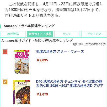
この就航を記念し、4月11日～22日に席数限定で片道1
万1900円のセールを行なう。搭乗期間は10月27日まで。
同社Webサイトより購入できる。
Amazon トラベル関連ランキング
旅行雑誌
旅行ガイド・地図
テント
アウトドア
Amazon 旅行ガイド・地図 の売れ筋ランキング
更新日時：2026/08/09 12:02
BE-PAL(ビ-パル) 2026年 9 月号【特別付録:
地球の歩き方 スター・ウォーズ
SOTO ミニマル"旅"財布 ランダム2種】
￥2,695
￥1,500
ディズニーファン ２０２６年 ９月号 [雑
D40 地球の歩き方 チェンマイ タイ北部の魅
誌] (ＤＩＳＮＥＹ ＦＡＮ)
力的な町 2026～2027 地球の歩き方D アジア
￥713
￥2,079