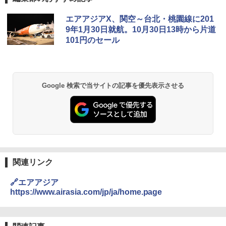
[キャンパーズコレクション 山善] ポップアッ
GRANDOOR ステンレス保冷剤 2個セット 2
エアアジアX、関空～台北・桃園線に201
プテント 傘みたいに広げて畳める パッとサ
026リニューアル 急速冷凍 空間倍増 衛生的
9年1月30日就航。10月30日13時から片道
ッとサンシェード キューブ フルクローズ メ
コンパクト 保冷力長持ち
101円のセール
ッシュ 簡単設置 ワンタッチテント キャンプ
&ハイキング カーキ PATC-150(KH)
￥2,980
￥6,830
DEWEL パラソル 大型 ビーチ アウトドアパ
Google 検索で当サイトの記事を優先表示させる
ラソル ガーデン サイトシート付 折りたたみ
PYKES PEAK (パイクスピーク) 着替えテン
防水 UVカット 4段階高さ調整 軽量 収納袋付
ト プライバシー テント 【中が透けない】 1
き
人用 折りたたみ 防災グッズ 災害用トイレ ビ
ーチ ピクニック ポップアップテント 携帯 簡
￥6,459
易 トイレテント (ブラック)
￥4,980
熊撃退スプレー 熊よけスプレー 熊スプレー
【日本企業販売】超強力クマ対策スプレー 30
関連リンク
0ml（連続噴射30秒）110ml（連続噴射15
ENDLESS BASE 《めざましテレビで紹介》
秒）射程5～10m 安全ロック搭載 携帯収納袋
🔗エアアジア
テント ワンタッチ RENEW 幅200 2-3人用 43
付き ヒグマ・イノシシ対策 自治体・教育機
https://www.airasia.com/jp/ja/home.page
500002(89232)
関の購入実績 登山・キャンプ・アウトドア・
防災用品 長期保存可能 緊急時用 日本国内発
送
￥5,999