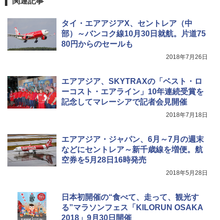
関連記事
￥3,680
[キャンパーズコレクション 山善] 傘みたいに
タイ・エアアジアX、セントレア（中
広げるだけ パッとサッとテント ブラックコ
ーティング フルクローズ メッシュ 3-4人用
ポインターライト 強力 小型 緑色/赤色/青紫色
部）～バンコク線10月30日就航。片道75
簡単設置 ポップアップテント エクルベージ
USB充電式 高精度 超長距離照射 長時間使用
80円からのセールも
ュ(BC仕様) PATC-150B(EB)
可能 安全ロック付き 高安全性 金属製耐久 コ
2018年7月26日
ンパクト多機能設計 持ち運び便利 アウトド
ア/オフィス/教育現場/展示会用 緑
￥9,990
エアアジア、SKYTRAXの「ベスト・ロ
￥1,180
ーコスト・エアライン」10年連続受賞を
[キャンパーズコレクション 山善] 傘みたいに
記念してマレーシアで記者会見開催
広げるだけ パッとサッとテント キューブワ
イド ブラックコーティング フルクローズ メ
HYREKK 八角形タープ 防水タープ 3×4.5m
2018年7月18日
ッシュ 4人用 簡単設置 ポップアップテント P
ブラックラバーコーティング UPF50+ UVカ
ATCW-150B エクルベージュ
ット 5000mm耐水圧 210D生地 遮光
エアアジア・ジャパン、6月～7月の週末
￥-
￥6,579
などにセントレア～新千歳線を増便。航
空券を5月28日16時発売
2018年5月28日
日本初開催の“食べて、走って、観光す
る”マラソンフェス「KILORUN OSAKA
2018」9月30日開催