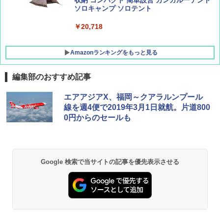
収納 コンパクト 簡単設営 カンガルーテント
ソロキャンプ ソロテント
￥20,718
Amazonランキングをもっと見る
編集部のおすすめ記事
GRANDOOR ステンレス保冷剤 2個セット 2
エアアジアX、福岡～クアラルンプール
026リニューアル 急速冷凍 空間倍増 衛生的
線を週4便で2019年3月1日就航。片道800
コンパクト 保冷力長持ち
0円からのセールも
￥2,980
ポインターライト 強力 小型 緑色/赤色/青紫色
Google 検索で当サイトの記事を優先表示させる
USB充電式 高精度 超長距離照射 長時間使用
可能 安全ロック付き 高安全性 金属製耐久 コ
ンパクト多機能設計 持ち運び便利 アウトド
ア/オフィス/教育現場/展示会用 緑
￥1,180