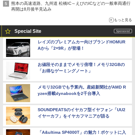
熊本の高速道路、九州道 松橋IC～えびのICなどの一般車両通行
再開は8月後半見込み
もっと見る
Special Site
レイズのプレミアムカー向けブランドHOMUR
Aから「2×9R」が登場！
お値段そのままでメモリ倍増！メモリ32GBの
「お得なゲーミングノート」
メモリ32GBでも予算内。産経新聞社がAMD R
yzen搭載dynabookを2千台導入
SOUNDPEATSのイヤカフ型イヤフォン「UU2
イヤーカフ」をイヤカフマニアが語る
「A&ultima SP4000T」の魅力！ポケットに入