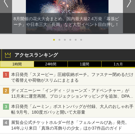
8月開催の花火大会まとめ。国内最大級2.4万発「幕張ビ
ーチ」や日本三大「長岡」など大型イベント目白押し！
●
●
●
●
●
●
アクセスランキング
1時間
24時間
1週間
1カ月
本日発売「スヌーピー」圧縮収納ポーチ。ファスナー閉めるだけ
で着替えや荷物がスリムにまとまる
ディズニーシー「インディ・ジョーンズ・アドベンチャー」が
11月末に運営再開。プロジェクションマッピングを追加、DPA
は1500円
本日発売「ムーミン」ボストンバッグが付録、大人のおしゃれ手
帖 9月号。180度ガバッと開いて大容量
展覧会公式チケットホルダー付き「フェルメールぴあ」発売。
14年ぶり来日「真珠の耳飾りの少女」ほか37作品のガイド