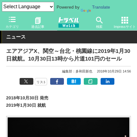
Powered by
Translate
トラベル Watch
地域
海外旅行
台湾
カテゴリ
過去記事
検索
Impressサイト
ニュース
エアアジアX、関空～台北・桃園線に2019年1月30
日就航。10月30日13時から片道101円のセール
編集部：多和田新也
2018年10月29日 14:56
リスト
2018年10月30日 発売
2019年1月30日 就航