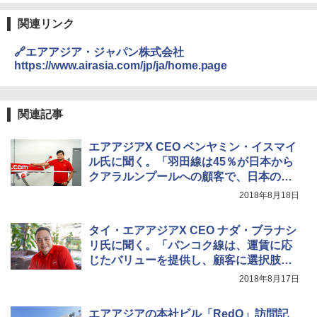
DEWEL パラソル 大型 ビーチ アウトドアパ
関連リンク
ラソル ガーデン サイトシート付 折りたたみ
防水 UVカット 4段階高さ調整 軽量 収納袋付
🔗エアアジア・ジャパン株式会社
き
https://www.airasia.com/jp/ja/home.page
￥6,459
関連記事
熊撃退スプレー 熊よけスプレー 熊スプレー
【日本企業販売】超強力クマ対策スプレー 30
エアアジアX CEO ベンヤミン・イスマイ
0ml（連続噴射30秒）110ml（連続噴射15
秒）射程5～10m 安全ロック搭載 携帯収納袋
ル氏に聞く。「羽田線は45％が日本から
付き ヒグマ・イノシシ対策 自治体・教育機
クアラルンプールへの顧客で、日本の観
関の購入実績 登山・キャンプ・アウトドア・
光客にも認知が進んでいる」
2018年8月18日
防災用品 長期保存可能 緊急時用 日本国内発
送
タイ・エアアジアX CEO ナダ・ブラナシ
￥3,680
リ氏に聞く。「バンコク線は、運賃に応
じたバリューを提供し、顧客に選択肢を
提供するテーラーメイドサービス」
ソーラー LED ランタン Type-C 充電式 ソー
2018年8月17日
ラーランタン IP65防水 キャンプ用品 防災グ
ッズ 6種類のライトモード 防災 吊り下げ 折
り畳み式 キャンプソーラーライト防災 停電
エアアジアの本社ビル「RedQ」訪問記