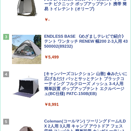
ーチ ピクニック ポップアップテント 携帯 簡
易 トイレテント (オリーブ)
山と溪谷 2026年8月号「南アルプス大全」
A26 地球の歩き方 チェコ ポーランド スロヴ
￥-
ァキア 2026～2027 地球の歩き方A ヨーロッ
パ
￥1,540
￥2,277
ENDLESS BASE 《めざましテレビで紹介》
テント ワンタッチ RENEW 幅200 2-3人用 43
500002(89232)
AIRLINE（エアライン）2026年9月号【特
地球の歩き方 スター・ウォーズ
集】ボーイング110周年を祝して！
￥5,499
￥2,695
￥1,760
[キャンパーズコレクション 山善] 傘みたいに
広げるだけ パッとサッとテント ブラックコ
ーティング フルクローズ メッシュ 3-4人用
簡単設置 ポップアップテント エクルベージ
BE-PAL(ビ-パル) 2026年 9 月号【特別付録:
新しい日本地理 地図・統計・移動から読み
ュ(BC仕様) PATC-150B(EB)
SOTO ミニマル"旅"財布 ランダム2種】
解く (講談社現代新書)
￥8,991
￥1,500
￥1,540
Coleman(コールマン) ツーリングドーム/LD
X 2人用 3人用 キャンプ アウトドア フェス