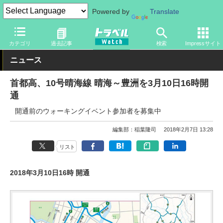
Powered by
Translate
トラベル Watch
企業・政府・官庁
道路
その他高速道路
カテゴリ
過去記事
検索
Impressサイト
ニュース
首都高、10号晴海線 晴海～豊洲を3月10日16時開
通
開通前のウォーキングイベント参加者を募集中
編集部：稲葉隆司
2018年2月7日 13:28
リスト
2018年3月10日16時 開通