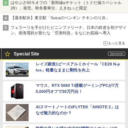
はやぶさ50％オフの「新幹線eチケット（トクだ値スペシャル
28）」発売。秋冬乗車分、えきねっと限定
【週末駅弁】東京駅「Suicaのペンギン チキンのり弁」
フェラーリを手がけたピニンファリーナ、日本の鉄道を初デザイ
ン。南海電鉄が新たな「空港特急」をなにわ筋線へ導入
もっと見る
Special Site
レイズ鍛造1ピースアルミホイール「CE28 N-p
lus」軽量なままに剛性を向上
マウス、RTX 5060 Ti搭載ゲーミングPCが7万
5,000円オフで30万円台！
AIスマートノートのiFLYTEK「AINOTE 2」は
なぜ魅力的なのか？