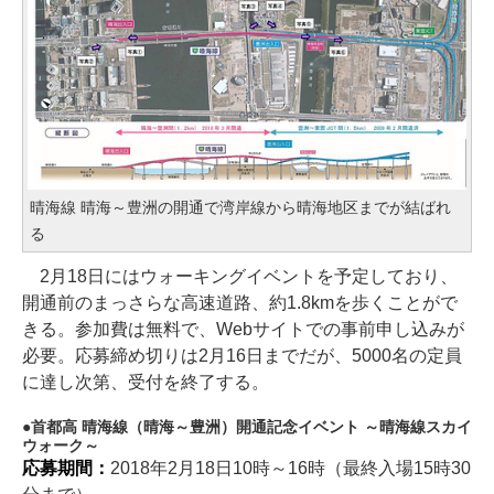
晴海線 晴海～豊洲の開通で湾岸線から晴海地区までが結ばれ
る
2月18日にはウォーキングイベントを予定しており、
開通前のまっさらな高速道路、約1.8kmを歩くことがで
きる。参加費は無料で、Webサイトでの事前申し込みが
必要。応募締め切りは2月16日までだが、5000名の定員
に達し次第、受付を終了する。
首都高 晴海線（晴海～豊洲）開通記念イベント ～晴海線スカイ
ウォーク～
応募期間：
2018年2月18日10時～16時（最終入場15時30