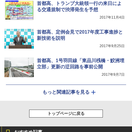
広げるだけ パッとサッとテント キューブワ
通気窓付き】収納袋付き UVカット 防水 防災
首都高、トランプ大統領一行の来日によ
イド ブラックコーティング フルクローズ メ
コンパクト iimono117 (ブルー)
る交通規制で渋滞発生を予想
ッシュ 4人用 簡単設置 ポップアップテント P
2017年11月4日
ATCW-150B エクルベージュ
￥3,080
￥-
首都高、定例会見で2017年度工事進捗と
新技術を説明
2017年9月25日
首都高、1号羽田線「東品川桟橋・鮫洲埋
立部」更新の迂回路を事前公開
2017年9月7日
もっと関連記事を見る
トップページに戻る