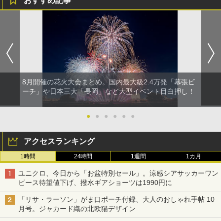
おすすめ記事
8月開催の花火大会まとめ。国内最大級2.4万発「幕張ビ
ーチ」や日本三大「長岡」など大型イベント目白押し！
●
●
●
●
●
●
アクセスランキング
1時間
24時間
1週間
1カ月
ユニクロ、今日から「お盆特別セール」。涼感シアサッカーワン
ピース待望値下げ、撥水ギアショーツは1990円に
「リサ・ラーソン」がま口ポーチ付録、大人のおしゃれ手帖 10
月号。ジャカード織の北欧猫デザイン