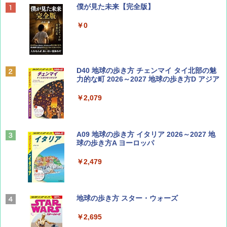
ディズニーファン ２０２６年 ９月号 [雑
僕が見た未来【完全版】
誌] (ＤＩＳＮＥＹ ＦＡＮ)
￥0
￥713
BE-PAL(ビ-パル) 2026年 9 月号【特別付録:
D40 地球の歩き方 チェンマイ タイ北部の魅
SOTO ミニマル"旅"財布 ランダム2種】
力的な町 2026～2027 地球の歩き方D アジア
￥1,500
￥2,079
山と溪谷 2026年8月号「南アルプス大全」
A09 地球の歩き方 イタリア 2026～2027 地
球の歩き方A ヨーロッパ
￥1,540
￥2,479
Coyote No.89 特集 星野道夫 夢見る旅
地球の歩き方 スター・ウォーズ
￥1,540
￥2,695