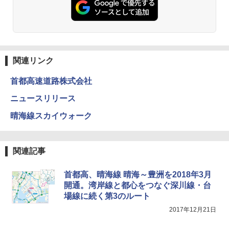
ト プライバシー テント 【中が透けない】 1
コンパクト 保冷力長持ち
人用 折りたたみ 防災グッズ 災害用トイレ ビ
ーチ ピクニック ポップアップテント 携帯 簡
￥2,980
易 トイレテント (グレー)
￥4,980
熊撃退スプレー 熊よけスプレー 熊スプレー
【日本企業販売】超強力クマ対策スプレー 30
関連リンク
0ml（連続噴射30秒）110ml（連続噴射15
ENDLESS BASE 《めざましテレビで紹介》
秒）射程5～10m 安全ロック搭載 携帯収納袋
首都高速道路株式会社
テント ワンタッチ RENEW 幅200 2-3人用 43
付き ヒグマ・イノシシ対策 自治体・教育機
500002(88859)
関の購入実績 登山・キャンプ・アウトドア・
ニュースリリース
防災用品 長期保存可能 緊急時用 日本国内発
送
￥5,999
晴海線スカイウォーク
￥3,680
[キャンパーズコレクション 山善] 傘みたいに
関連記事
広げるだけ パッとサッとテント ブラックコ
ーティング フルクローズ メッシュ 3-4人用
BUNDOK(バンドック)ソロ ドーム 1 EX BDK
簡単設置 ポップアップテント エクルベージ
-08EX カーキ ソロキャンプ ポリエステル フ
首都高、晴海線 晴海～豊洲を2018年3月
ュ(BC仕様) PATC-150B(EB)
レーム ドーム型 テント
開通。湾岸線と都心をつなぐ深川線・台
場線に続く第3のルート
￥9,990
￥14,800
2017年12月21日
[キャンパーズコレクション 山善] 傘みたいに
着替えテント トイレテント 透けない【換気