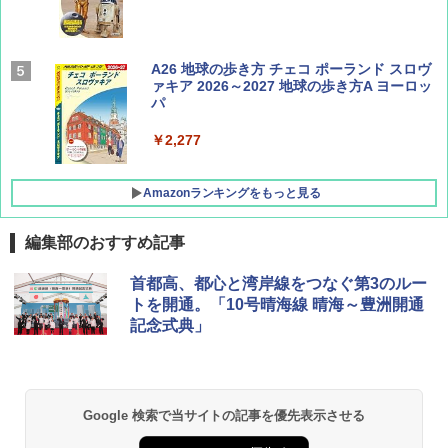
AIRLINE（エアライン）2026年9月号【特
A26 地球の歩き方 チェコ ポーランド スロヴ
集】ボーイング110周年を祝して！
ァキア 2026～2027 地球の歩き方A ヨーロッ
パ
￥1,760
￥2,277
Amazonランキングをもっと見る
編集部のおすすめ記事
[キャンパーズコレクション 山善] ポップアッ
DEWEL パラソル 大型 ビーチ アウトドアパ
首都高、都心と湾岸線をつなぐ第3のルー
プテント 傘みたいに広げて畳める パッとサ
ラソル ガーデン サイトシート付 折りたたみ
トを開通。「10号晴海線 晴海～豊洲開通
ッとサンシェード キューブ フルクローズ メ
防水 UVカット 4段階高さ調整 軽量 収納袋付
記念式典」
ッシュ 簡単設置 ワンタッチテント キャンプ
き
&ハイキング カーキ PATC-150(KH)
￥6,459
￥6,831
Google 検索で当サイトの記事を優先表示させる
GRANDOOR ステンレス保冷剤 2個セット 2
PYKES PEAK (パイクスピーク) 着替えテン
026リニューアル 急速冷凍 空間倍増 衛生的