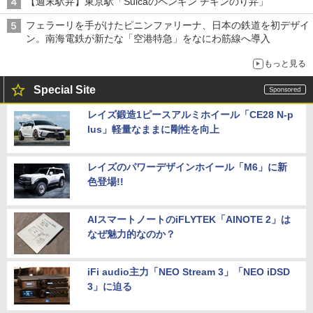
【週末駅弁】東京駅「Suicaのペンギン チキンのり弁」
フェラーリを手がけたピニンファリーナ、日本の鉄道を初デザイ
ン。南海電鉄が新たな「空港特急」をなにわ筋線へ導入
もっと見る
Special Site
レイズ鍛造1ピースアルミホイール「CE28 N-p
lus」軽量なままに剛性を向上
レイズのパワーデザインホイール「M6」に新
色登場!!
AIスマートノートのiFLYTEK「AINOTE 2」は
なぜ魅力的なのか？
iFi audio主力「NEO Stream 3」「NEO iDSD
3」に迫る