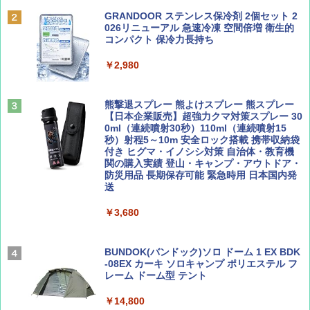
BE-PAL(ビ-パル) 2026年 9 月号【特別付録:
D40 地球の歩き方 チェンマイ タイ北部の魅
SOTO ミニマル"旅"財布 ランダム2種】
力的な町 2026～2027 地球の歩き方D アジア
GRANDOOR ステンレス保冷剤 2個セット 2
PYKES PEAK (パイクスピーク) 着替えテン
026リニューアル 急速冷凍 空間倍増 衛生的
ト プライバシー テント 【中が透けない】 1
コンパクト 保冷力長持ち
￥1,500
￥2,079
人用 折りたたみ 防災グッズ 災害用トイレ ビ
ーチ ピクニック ポップアップテント 携帯 簡
￥2,980
易 トイレテント (グレー)
山と溪谷 2026年8月号「南アルプス大全」
A09 地球の歩き方 イタリア 2026～2027 地
￥4,980
球の歩き方A ヨーロッパ
熊撃退スプレー 熊よけスプレー 熊スプレー
￥1,540
【日本企業販売】超強力クマ対策スプレー 30
￥2,479
0ml（連続噴射30秒）110ml（連続噴射15
ENDLESS BASE 《めざましテレビで紹介》
秒）射程5～10m 安全ロック搭載 携帯収納袋
テント ワンタッチ RENEW 幅200 2-3人用 43
付き ヒグマ・イノシシ対策 自治体・教育機
500002(88859)
関の購入実績 登山・キャンプ・アウトドア・
防災用品 長期保存可能 緊急時用 日本国内発
Coyote No.89 特集 星野道夫 夢見る旅
地球の歩き方 スター・ウォーズ
送
￥5,999
￥1,540
￥2,695
￥3,680
[キャンパーズコレクション 山善] 傘みたいに
広げるだけ パッとサッとテント ブラックコ
ーティング フルクローズ メッシュ 3-4人用
BUNDOK(バンドック)ソロ ドーム 1 EX BDK
簡単設置 ポップアップテント エクルベージ
-08EX カーキ ソロキャンプ ポリエステル フ
AIRLINE（エアライン）2026年9月号【特
A26 地球の歩き方 チェコ ポーランド スロヴ
ュ(BC仕様) PATC-150B(EB)
レーム ドーム型 テント
集】ボーイング110周年を祝して！
ァキア 2026～2027 地球の歩き方A ヨーロッ
パ
￥9,990
￥14,800
￥1,760