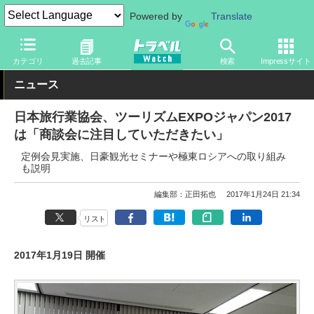
Powered by
Translate
トラベル Watch
地域
海外旅行
オセアニア
カテゴリ
過去記事
検索
Impressサイト
ニュース
日本旅行業協会、ツーリズムEXPOジャパン2017
は「商談会に注目していただきたい」
定例会見実施、日豪観光セミナーや極東ロシアへの取り組み
も説明
編集部：正田拓也
2017年1月24日 21:34
リスト
2017年1月19日 開催