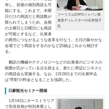
布し、前後の個別商談も可
能にする。これまで、木曜
ツーリズムEXPOジャパン推
日だけの商談だと商談数が
進室ディレクターの石井悦子
限られてしまうため、会期
氏
の土曜日と日曜日にも商談
が可能とするなど、出展者
の商売につながるような改革を行なう。土日の賑やかな
会場でどう商談をするのかなど詳細はこれから検討す
る。
翻訳の機械やテクノロジーなどの出展者のビジネスの
範囲が広がっている点を踏まえ、新たに周辺ビジネスと
の商談会も実施する。なお、2月28日までの出展申込
は“早割”の料金となることを強調した。
日豪観光セミナー開催
1月14日にオーストラリア
で安倍首相が特別来賓とし