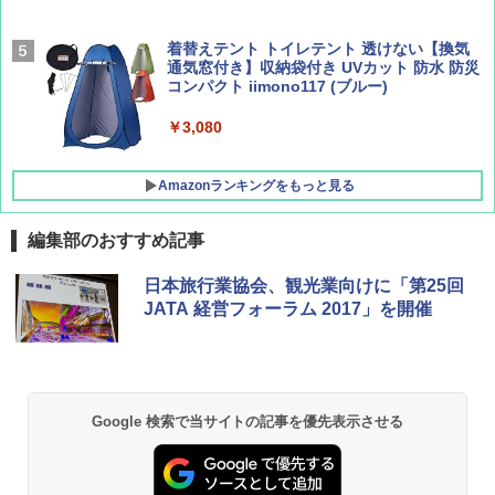
￥2,277
[キャンパーズコレクション 山善] 傘みたいに
着替えテント トイレテント 透けない【換気
広げるだけ パッとサッとテント キューブワ
通気窓付き】収納袋付き UVカット 防水 防災
イド ブラックコーティング フルクローズ メ
コンパクト iimono117 (ブルー)
ッシュ 4人用 簡単設置 ポップアップテント P
ATCW-150B エクルベージュ
￥3,080
￥-
Amazonランキングをもっと見る
編集部のおすすめ記事
日本旅行業協会、観光業向けに「第25回
JATA 経営フォーラム 2017」を開催
Google 検索で当サイトの記事を優先表示させる