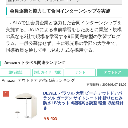
会員企業と協力して合同インターンシップを実施
JATAでは会員企業と協力した合同インターンシップを
実施する。JATAによる事前学習をしたあとに業態・規模
の異なる2社で現場を学習する9日間完結型の学習プログ
ラム。一般公募はせず、主に観光系の学部の大学生で、
指導教員を通して申し込む方式を採用する。
Amazon トラベル関連ランキング
旅行雑誌
旅行ガイド・地図
テント
アウトドア
Amazon アウトドア の売れ筋ランキング
更新日時：2026/08/07 18:02
ディズニーファン ２０２６年 ９月号 [雑
僕が見た未来【完全版】
[キャンパーズコレクション 山善] ポップアッ
DEWEL パラソル 大型 ビーチ アウトドアパ
誌] (ＤＩＳＮＥＹ ＦＡＮ)
プテント 傘みたいに広げて畳める パッとサ
ラソル ガーデン サイトシート付 折りたたみ
ッとサンシェード キューブ フルクローズ メ
防水 UVカット 4段階高さ調整 軽量 収納袋付
￥0
ッシュ 簡単設置 ワンタッチテント キャンプ
き
￥713
&ハイキング カーキ PATC-150(KH)
￥6,459
￥6,831