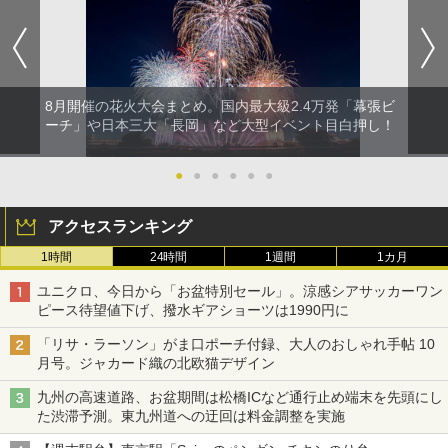
8月開催の花火大会まとめ。国内最大級2.4万発「幕張ビ
ーチ」や日本三大「長岡」など大型イベント目白押し！
●
●
●
●
●
●
アクセスランキング
1時間
24時間
1週間
1カ月
ユニクロ、今日から「お盆特別セール」。涼感シアサッカーワン
ピース待望値下げ、撥水ギアショーツは1990円に
「リサ・ラーソン」がま口ポーチ付録、大人のおしゃれ手帖 10
月号。ジャカード織の北欧猫デザイン
九州の高速道路、お盆期間は松橋ICなど通行止め端末を先頭にし
た渋滞予測。東九州道への迂回は料金調整を実施