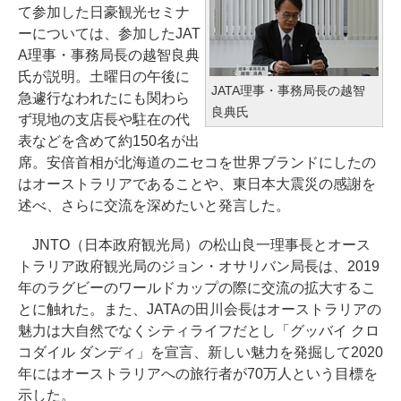
て参加した日豪観光セミナ
ーについては、参加したJAT
A理事・事務局長の越智良典
氏が説明。土曜日の午後に
JATA理事・事務局長の越智
急遽行なわれたにも関わら
良典氏
ず現地の支店長や駐在の代
表などを含めて約150名が出
席。安倍首相が北海道のニセコを世界ブランドにしたの
はオーストラリアであることや、東日本大震災の感謝を
述べ、さらに交流を深めたいと発言した。
JNTO（日本政府観光局）の松山良一理事長とオース
トラリア政府観光局のジョン・オサリバン局長は、2019
年のラグビーのワールドカップの際に交流の拡大するこ
とに触れた。また、JATAの田川会長はオーストラリアの
魅力は大自然でなくシティライフだとし「グッバイ クロ
コダイル ダンディ」を宣言、新しい魅力を発掘して2020
年にはオーストラリアへの旅行者が70万人という目標を
示した。