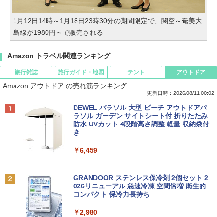
1月12日14時～1月18日23時30分の期間限定で、関空～奄美大
島線が1980円～で販売される
Amazon トラベル関連ランキング
旅行雑誌
旅行ガイド・地図
テント
アウトドア
Amazon アウトドア の売れ筋ランキング
更新日時：2026/08/11 00:02
BE-PAL(ビ-パル) 2026年 10 月号【特別付録:
地球の歩き方 スター・ウォーズ
[キャンパーズコレクション 山善] テント ワ
DEWEL パラソル 大型 ビーチ アウトドアパ
ノルディスク 4ホール鋳鉄スキレット】
ンタッチ 遮光率99.99%以上・UVカット率9
ラソル ガーデン サイトシート付 折りたたみ
9.9%生地採用 ブラックコーティング 4人用
防水 UVカット 4段階高さ調整 軽量 収納袋付
￥2,695
パッとサッとテントキューブ プレミアム PAT
き
￥1,540
CW-P150B
￥6,459
￥16,816
BE-PAL(ビ-パル) 2026年 9 月号【特別付録:
D40 地球の歩き方 チェンマイ タイ北部の魅
SOTO ミニマル"旅"財布 ランダム2種】
力的な町 2026～2027 地球の歩き方D アジア
GRANDOOR ステンレス保冷剤 2個セット 2
PYKES PEAK (パイクスピーク) ポップアッ
026リニューアル 急速冷凍 空間倍増 衛生的
プ テント サンシェード 簡易テント 【一瞬で
コンパクト 保冷力長持ち
￥1,500
￥2,079
パッと広がる 簡単設営】 2~3人用 UVカット
紫外線対策 日よけ 防虫 撥水 ビーチ ピクニッ
￥2,980