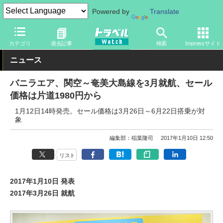
Powered by
Translate
トラベル Watch
地域
国内旅行
九州
カテゴリ
過去記事
検索
Impressサイト
ニュース
バニラエア、関空～奄美大島線を3月就航、セール
価格は片道1980円から
1月12日14時発売。セール価格は3月26日～6月22日搭乗が対
象
編集部：稲葉隆司
2017年1月10日 12:50
リスト
2017年1月10日 発表
2017年3月26日 就航