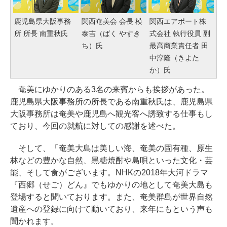
鹿児島県大阪事務
関西奄美会 会長 模
関西エアポート株
所 所長 南重秋氏
泰吉（ばく やすき
式会社 執行役員 副
ち）氏
最高商業責任者 田
中淳隆（きよた
か）氏
奄美にゆかりのある3名の来賓からも挨拶があった。
鹿児島県大阪事務所の所長である南重秋氏は、鹿児島県
大阪事務所は奄美や鹿児島へ観光客へ誘致する仕事もし
ており、今回の就航に対しての感謝を述べた。
そして、「奄美大島は美しい海、奄美の固有種、原生
林などの豊かな自然、黒糖焼酎や島唄といった文化・芸
能、そして食がございます。NHKの2018年大河ドラマ
『西郷（せご）どん』でもゆかりの地として奄美大島も
登場すると聞いております。また、奄美群島が世界自然
遺産への登録に向けて動いており、来年にもという声も
聞かれます。