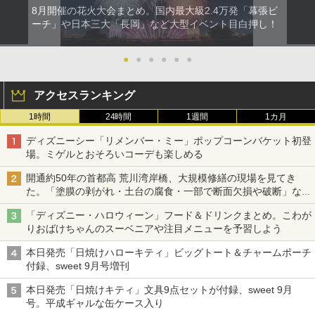
8月開催の花火大会まとめ。国内最大級2.4万発「幕張ビ
ーチ」や日本三大「長岡」など大型イベント目白押し！
●
●
●
●
●
●
アクセスランキング
1時間
24時間
1週間
1カ月
ディズニーシー「リメンバー・ミー」ポップコーンバケット初登
場。ミゲルとおそろいコーデも楽しめる
開通約50年の首都高 荒川湾岸橋、大規模修繕の現場を見てき
た。「塗膜の剥がれ・土台の腐食・一部で断面欠損や破断」など
深刻な損傷、どう直す？
「ディズニー・ハロウィーン」フード＆ドリンクまとめ。こわが
りおばけちゃんのスーベニアや注目メニューを予習しよう
本日発売「日焼けハローキティ」ビッグトート＆チャームポーチ
付録、sweet 9月号増刊
本日発売「日焼けキティ」文具9点セットが付録、sweet 9月
号。平成ギャルな缶ケース入り