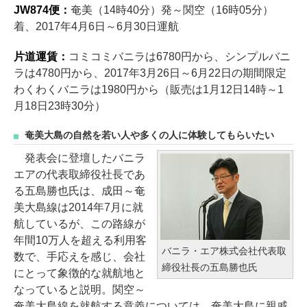
JW874便：
奄美（14時40分）発～関空（16時05分）
着、2017年4月6日～6月30日運航
片道運賃：
コミコミバニラは6780円から、シンプルバニ
ラは4780円から、2017年3月26日～6月22日の期間限定
わくわくバニラは1980円から（販売は1月12日14時～1
月18日23時30分）
奄美大島の自然を若い人や多くの人に体験してもらいたい
発表会に登壇したバニラ
エアの代表取締役社長であ
る五島勝也氏は、成田～奄
美大島線は2014年7月に就
航しているが、この路線が
年間10万人を超える利用客
バニラ・エア株式会社代表取
数で、手応えを感じ、会社
締役社長の五島勝也氏
にとって象徴的な就航地と
なっていると説明。関空～
奄美大島線を就航する意義については、奄美大島に親戚