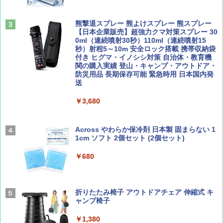
ク ペグ・キャリーバッグ付き (2-3P/アプリコ
ットベージュ/2-3P)
サライ 2026年 9月号 [雑誌]
A09 地球の歩き方 イタリア 2026～2027 地
球の歩き方A ヨーロッパ
熊撃退スプレー 熊よけスプレー 熊スプレー
￥5,980
￥600
【日本企業販売】超強力クマ対策スプレー 30
￥2,479
0ml（連続噴射30秒）110ml（連続噴射15
秒）射程5～10m 安全ロック搭載 携帯収納袋
ENDLESS BASE 《めざましテレビで紹介》
付き ヒグマ・イノシシ対策 自治体・教育機
テント ワンタッチ RENEW 幅200 2-3人用 43
関の購入実績 登山・キャンプ・アウトドア・
500002(88859)
防災用品 長期保存可能 緊急時用 日本国内発
ディズニーファン ２０２６年 ９月号 [雑
A26 地球の歩き方 チェコ ポーランド スロヴ
送
誌] (ＤＩＳＮＥＹ ＦＡＮ)
ァキア 2026～2027 地球の歩き方A ヨーロッ
パ
￥5,999
￥3,680
￥713
￥2,277
[キャンパーズコレクション 山善] 傘みたいに
広げるだけ パッとサッとテント キューブワ
Across やわらか保冷剤 日本製 固まらない 1
イドプラス ブラックコーティング フルクロ
1cm ソフト 2個セット (2個セット)
山と溪谷 2026年8月号「南アルプス大全」
新しい日本地理 地図・統計・移動から読み
ーズ メッシュ 5人用 簡単設置 ポップアップ
解く (講談社現代新書)
テント PATCW-200B エクルベージュ
￥680
￥1,540
￥1,540
￥15,990
折りたたみ椅子 アウトドアチェア 伸縮式 キ
ャンプ椅子
[キャンパーズコレクション 山善] 傘みたいに
広げるだけ パッとサッとテント ブラックコ
ーティング フルクローズ メッシュ 3-4人用
￥1,380