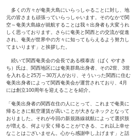
多くの方々が奄美大島にいらっしゃることに対し、地
元の皆さまも頑張っていらっしゃいます。そのなかで関
空～奄美大島線が就航することは我々出身者も大変うれ
しく思っております。さらに奄美と関西との交流が促進
され、奄美が世界中の方々に知ってもらえるよう努力し
てまいります」と挨拶した。
続いて関西奄美会の会長である模泰吉（ばく やすき
ち）氏は、関西地区には奄美群島出身者、その2世、3世
を入れると25万～30万人がおり、そういった関西に住む
奄美出身者によって関西奄美会が運営されており、4月
には創立100周年を迎えることを紹介。
「奄美出身者の関西在住の人にとって、これまで奄美に
帰るときに航空運賃が高いことが大きなネックとなって
おりました。それが今回の新規路線就航によって選択肢
が増える、何より安く帰ることができる、これ以上幸せ
なことはございません。心から感謝申し上げます」と話