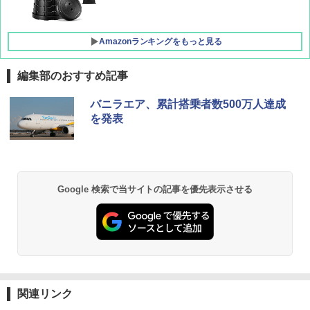
簡単設置 ポップアップテント エクルベージ
ュ(BC仕様) PATC-150B(EB)
Amazonランキングをもっと見る
￥9,990
編集部のおすすめ記事
バニラエア、累計搭乗者数500万人達成
を発表
Google 検索で当サイトの記事を優先表示させる
関連リンク