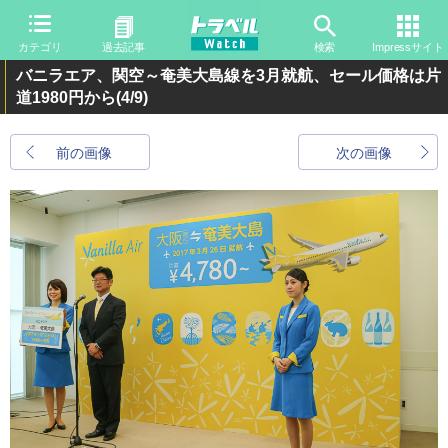
カテゴリ
過去記事
検索
Impressサイト
バニラエア、関空～奄美大島線を3月就航、セール価格は片
道1980円から
(4/9)
前の画像
次の画像