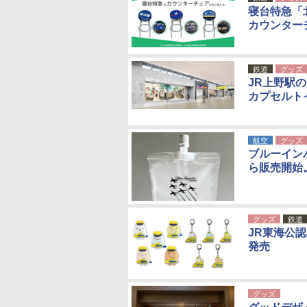
寝台特急「
カウンター
鉄道
グッズ
JR上野駅
カプセルト
航空
グッズ
ブルーイン
ら販売開始
グッズ
鉄道
JR東海公
発売
グッズ