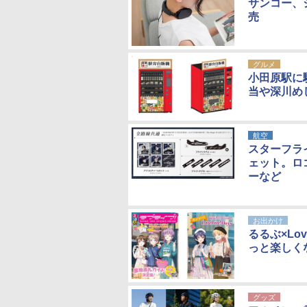
サンコー、
売
グルメ
小田原駅に
当や深川め
航空
スターフライ
ェット。ロ
ーなど
お出かけ
るるぶ×Lo
っと楽しく
グッズ