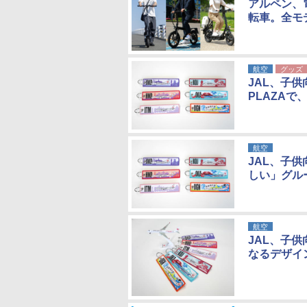
アルペン、
転車。全モ
航空
グッズ
JAL、子
PLAZAで
航空
JAL、子
しい」グル
航空
JAL、子
なるデザイ