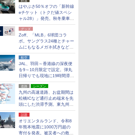
鉄道
はやぶさ50％オフの「新幹線
eチケット（トクだ値スペシ
ャル28）」発売。秋冬乗車
分、えきねっと限定
グッズ
Zoff、「MLB」6球団コラ
ボ。サングラス24種とチャー
ムにもなるメガネ拭きなど雑
貨24種
航空
JAL、羽田～香港線の深夜便
を9～10月限定で設定。弾丸
日帰りでも現地に19時間滞在
できる
道路
シーズン
九州の高速道路、お盆期間は
松橋ICなど通行止め端末を先
頭にした渋滞予測。東九州道
への迂回は料金調整を実施
話題
オリエンタルランド、令和8
年熊本地震に1000万円超の
寄付を発表。被災者への救援