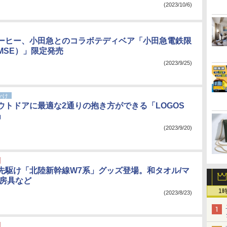
(2023/10/6)
ーヒー、小田急とのコラボテディベア「小田急電鉄限
MSE）」限定発売
(2023/9/25)
かけ
ウトドアに最適な2通りの抱き方ができる「LOGOS
」
(2023/9/20)
先駆け「北陸新幹線W7系」グッズ登場。和タオル/マ
文房具など
1
(2023/8/23)