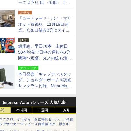
ークは下り8日・13日、上り
14日・15日
ホテル
「コートヤード・バイ・マリ
オット京都駅」11月16日開
業。八条口徒歩3分にスイー
ト含む全270室、ダイニング
鉄道
も併設
銀座線、平日70本・土休日
58本増発で日中の運転を3分
間隔へ短縮。丸ノ内線も池袋
～中野坂上を4分間隔に
アウトドア
本日発売「キャプテンスタッ
グ」ショルダーポーチ＆調光
サングラス付録、MonoMax
9月号増刊
Impress Watchシリーズ 人気記事
時間
24時間
1週間
1カ月
ユニクロ、今日から「お盆特別セール」。涼感
シアサッカーワンピース待望値下げ、撥水ギア
ショーツは1990円に