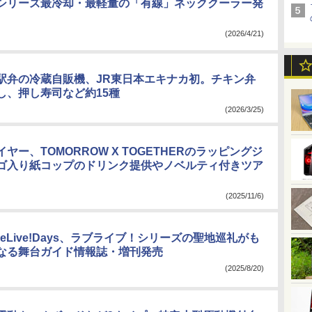
シリーズ最冷却・最軽量の「有線」ネッククーラー発
(2026/4/21)
駅弁の冷蔵自販機、JR東日本エキナカ初。チキン弁
し、押し寿司など約15種
(2026/3/25)
ヤー、TOMORROW X TOGETHERのラッピングジ
ゴ入り紙コップのドリンク提供やノベルティ付きツア
(2025/11/6)
veLive!Days、ラブライブ！シリーズの聖地巡礼がも
なる舞台ガイド情報誌・増刊発売
(2025/8/20)