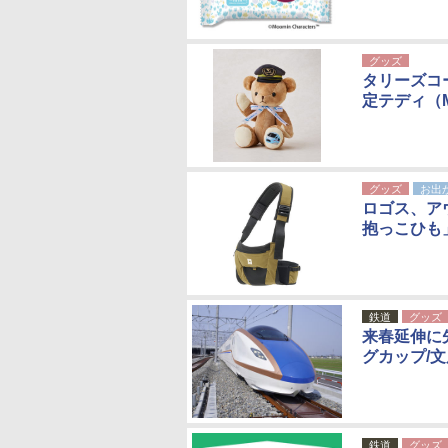
グッズ
タリーズコ
定テディ（
グッズ
お出
ロゴス、ア
抱っこひも
鉄道
グッズ
来春延伸に
グカップ/
鉄道
グッズ