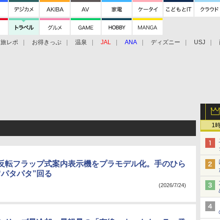
旅レポ
お得きっぷ
温泉
JAL
ANA
ディズニー
USJ
1
反転フラップ式案内表示機をプラモデル化。手のひら
“パタパタ”回る
(2026/7/24)