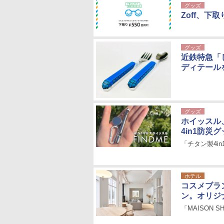
グッズ
Zoff、下
グッズ
近鉄特急「
ディテール
グッズ
ホイッスル
4in1防災グ
「チタン製4in
ホテル
コスメブラ
ン。オリジ
「MAISON S