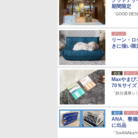
グッドデザ
期間限定
「GOOD DESI
グッズ
リーン・ロ
きに強い限
鉄道
グッズ
Maxやま
70％サイズ
「鉄分濃厚シ
航空
グッズ
ANA、整備
に出品
「SorANA