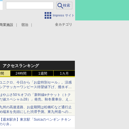
Impress サイト
全カテゴリ
商業施設
宿泊
アクセスランキング
時間
24時間
1週間
1カ月
ユニクロ、今日から「お盆特別セール」。涼感
シアサッカーワンピース待望値下げ、撥水ギア
ショーツは1990円に
はやぶさ50％オフの「新幹線eチケット（トク
だ値スペシャル28）」発売。秋冬乗車分、えき
ねっと限定
九州の高速道路、お盆期間は松橋ICなど通行止
め端末を先頭にした渋滞予測。東九州道への迂
回は料金調整を実施
【週末駅弁】東京駅「Suicaのペンギン チキン
のり弁」