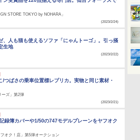
イン受賞品を120点揃える専門店。仙台フォーラスで
GN STORE TOKYO by NOHARA」
(2023/2/24)
ゼ、人も猫も使えるソファ「にゃんトーゴ」。引っ掻
定生地
(2023/2/22)
びこ/つばさの乗車位置標レプリカ。実物と同じ素材・
リーズ」第2弾
(2023/2/21)
記録簿カバーや1/50の747モデルプレーンをヤフオク
kaヤフオク！店」第5弾オークション