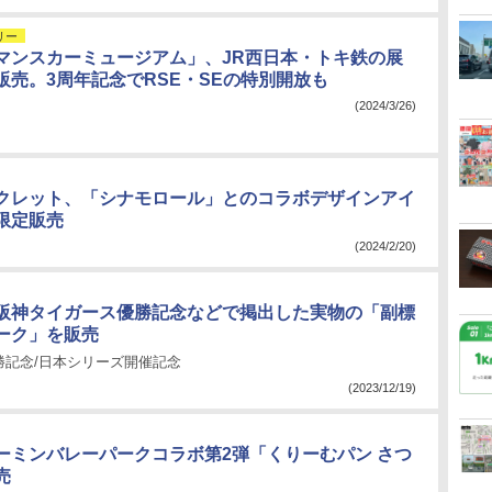
リー
マンスカーミュージアム」、JR西日本・トキ鉄の展
販売。3周年記念でRSE・SEの特別開放も
(2024/3/26)
クレット、「シナモロール」とのコラボデザインアイ
限定販売
(2024/2/20)
阪神タイガース優勝記念などで掲出した実物の「副標
ーク」を販売
勝記念/日本シリーズ開催記念
(2023/12/19)
ーミンバレーパークコラボ第2弾「くりーむパン さつ
売