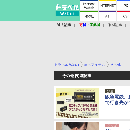
過去記事
万
博
・
園芸博
取材記事
トラベル Watch
旅のアイテム
その他
その他 関連記事
鉄道
阪急電鉄、
で行き先が
グッズ