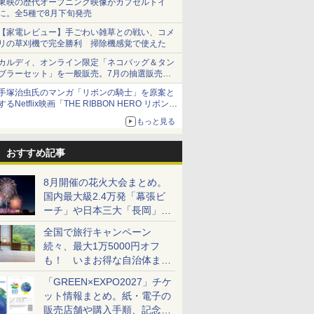
東映の歴代オープニング映像がカプセルトイ
に。全5種で8月下旬発売
【家電レビュー】手ごわい雑草との戦い、コメ
リの草刈機で完全勝利 掃除機感覚で使えた
カルディ、オンライン限定「ネコバッグ＆タン
ブラーセット」を一般販売。7月の抽選販売の
当選無効分
手塚治虫氏のマンガ「リボンの騎士」を原案と
するNetflix映画「THE RIBBON HERO リボンヒ
ーロー」本日配信開始
もっと見る
おすすめ記事
8月開催の花火大会まとめ。
国内最大級2.4万発「幕張ビ
ーチ」や日本三大「長岡」な
ど大型イベント目白押し！
全国で旅行キャンペーン
続々、最大1万5000円オフ
も！ いまお得な自治体まと
め
「GREEN×EXPO2027」チケ
ット情報まとめ。紙・電子の
販売店舗や購入手順、記念チ