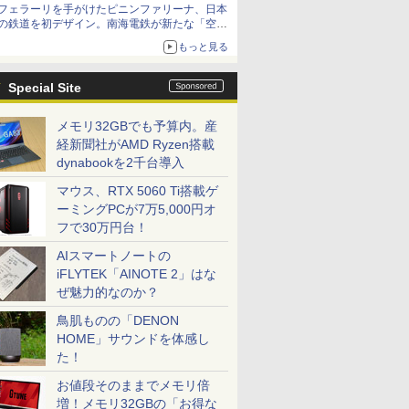
フェラーリを手がけたピニンファリーナ、日本
の鉄道を初デザイン。南海電鉄が新たな「空港
特急」をなにわ筋線へ導入
もっと見る
Special Site
メモリ32GBでも予算内。産
経新聞社がAMD Ryzen搭載
dynabookを2千台導入
マウス、RTX 5060 Ti搭載ゲ
ーミングPCが7万5,000円オ
フで30万円台！
AIスマートノートの
iFLYTEK「AINOTE 2」はな
ぜ魅力的なのか？
鳥肌ものの「DENON
HOME」サウンドを体感し
た！
お値段そのままでメモリ倍
増！メモリ32GBの「お得な