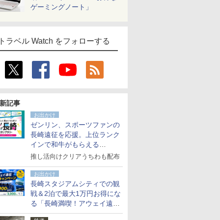
ゲーミングノート」
トラベル Watch をフォローする
新記事
お出かけ
ゼンリン、スポーツファンの
長崎遠征を応援。上位ランク
インで和牛がもらえる
「GO！GO！長崎スタンプラ
推し活向けクリアうちわも配布
リー」
お出かけ
長崎スタジアムシティでの観
戦＆2泊で最大1万円お得にな
る「長崎満喫！アウェイ遠征
応援キャンペーン」