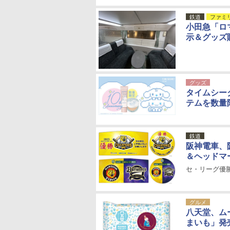
鉄道
ファミ
小田急「ロ
示＆グッズ
グッズ
タイムシー
テムを数量
鉄道
阪神電車、
＆ヘッドマ
セ・リーグ優
グルメ
八天堂、ム
まいも」発