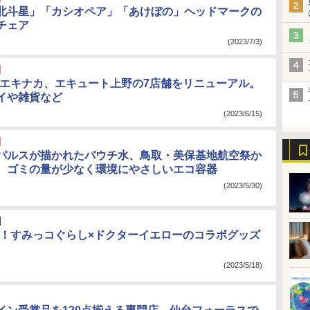
北斗星」「カシオペア」「あけぼの」ヘッドマークの
チェア
(2023/7/3)
のエキナカ、エキュート上野の7店舗をリニューアル。
イや雑貨など
(2023/6/15)
パルスが描かれたパウチ水、鳥取・美保基地航空祭か
。ゴミの量が少なく環境にやさしいエコ容器
(2023/5/30)
認！すみっコぐらし×ドクターイエローのコラボグッズ
(2023/5/18)