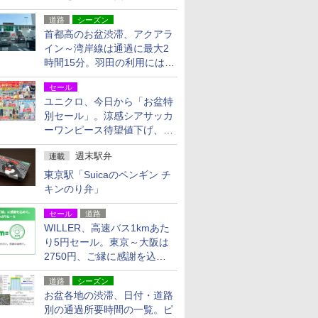
活動・復旧支援
道路
シーズン
首都高のお盆渋滞、アクアラ
イン～湾岸線は通過に最大2
時間15分。羽田の利用には
「空港西出口」の利用検討を
セール
ユニクロ、今日から「お盆特
別セール」。涼感シアサッカ
ーワンピース待望値下げ、撥
水ギアショーツは1990円に
週末駅弁
連載
東京駅「Suicaのペンギン チ
キンのり弁」
セール
道路
WILLER、高速バス1kmあた
り5円セール。東京～大阪は
2750円、ご縁に感謝を込め
た20周年記念キャンペーン
道路
シーズン
お盆各地の渋滞、日付・道路
別の通過所要時間の一覧。ピ