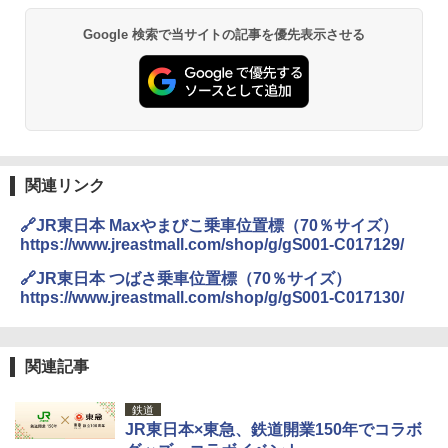
地球の歩き方 スター・ウォーズ
BUNDOK(バンドック)ソロ ドーム 1 EX BDK
-08EX カーキ ソロキャンプ ポリエステル フ
Google 検索で当サイトの記事を優先表示させる
PYKES PEAK (パイクスピーク) 着替えテン
レーム ドーム型 テント
￥2,695
ト プライバシー テント 【中が透けない】 1
人用 折りたたみ 防災グッズ 災害用トイレ ビ
￥14,800
ーチ ピクニック ポップアップテント 携帯 簡
易 トイレテント (ブラック)
僕が見た未来【完全版】
熊撃退スプレー 熊よけスプレー 熊スプレー
￥4,980
【日本企業販売】超強力クマ対策スプレー 30
￥0
0ml（連続噴射30秒）110ml（連続噴射15
秒）射程5～10m 安全ロック搭載 携帯収納袋
関連リンク
ENDLESS BASE 《めざましテレビで紹介》
付き ヒグマ・イノシシ対策 自治体・教育機
テント ワンタッチ RENEW 幅200 2-3人用 43
関の購入実績 登山・キャンプ・アウトドア・
🔗JR東日本 Maxやまびこ乗車位置標（70％サイズ）
500002(88859)
防災用品 長期保存可能 緊急時用 日本国内発
https://www.jreastmall.com/shop/g/gS001-C017129/
送
A26 地球の歩き方 チェコ ポーランド スロヴ
ァキア 2026～2027 地球の歩き方A ヨーロッ
￥5,999
🔗JR東日本 つばさ乗車位置標（70％サイズ）
パ
￥3,680
https://www.jreastmall.com/shop/g/gS001-C017130/
￥2,277
[キャンパーズコレクション 山善] 傘みたいに
広げるだけ パッとサッとテント ブラックコ
DEWEL パラソル 大型 ビーチ アウトドアパ
ーティング フルクローズ メッシュ 3-4人用
ラソル ガーデン サイトシート付 折りたたみ
関連記事
簡単設置 ポップアップテント エクルベージ
防水 UVカット 4段階高さ調整 軽量 収納袋付
A09 地球の歩き方 イタリア 2026～2027 地
ュ(BC仕様) PATC-150B(EB)
き
球の歩き方A ヨーロッパ
鉄道
JR東日本×東急、鉄道開業150年でコラボ
￥9,990
￥6,459
￥2,479