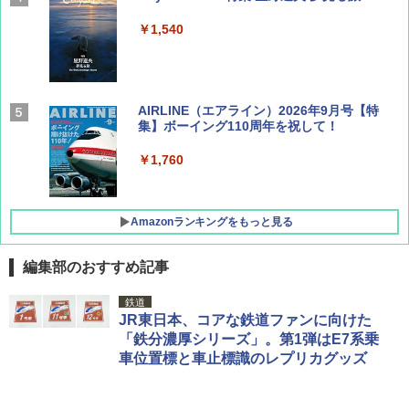
￥1,540
AIRLINE（エアライン）2026年9月号【特
集】ボーイング110周年を祝して！
￥1,760
Amazonランキングをもっと見る
編集部のおすすめ記事
D40 地球の歩き方 チェンマイ タイ北部の魅
[キャンパーズコレクション 山善] ポップアッ
GRANDOOR ステンレス保冷剤 2個セット 2
鉄道
力的な町 2026～2027 地球の歩き方D アジア
プテント 傘みたいに広げて畳める パッとサ
026リニューアル 急速冷凍 空間倍増 衛生的
JR東日本、コアな鉄道ファンに向けた
ッとサンシェード キューブ フルクローズ メ
コンパクト 保冷力長持ち
「鉄分濃厚シリーズ」。第1弾はE7系乗
ッシュ 簡単設置 ワンタッチテント キャンプ
￥2,079
車位置標と車止標識のレプリカグッズ
&ハイキング カーキ PATC-150(KH)
￥2,980
￥6,831