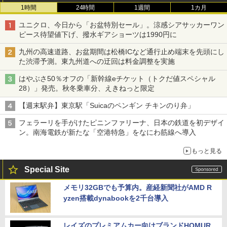
1時間
24時間
1週間
1カ月
ユニクロ、今日から「お盆特別セール」。涼感シアサッカーワン
ピース待望値下げ、撥水ギアショーツは1990円に
九州の高速道路、お盆期間は松橋ICなど通行止め端末を先頭にし
た渋滞予測。東九州道への迂回は料金調整を実施
はやぶさ50％オフの「新幹線eチケット（トクだ値スペシャル
28）」発売。秋冬乗車分、えきねっと限定
【週末駅弁】東京駅「Suicaのペンギン チキンのり弁」
フェラーリを手がけたピニンファリーナ、日本の鉄道を初デザイ
ン。南海電鉄が新たな「空港特急」をなにわ筋線へ導入
もっと見る
Special Site
メモリ32GBでも予算内。産経新聞社がAMD R
yzen搭載dynabookを2千台導入
レイズのプレミアムカー向けブランドHOMUR