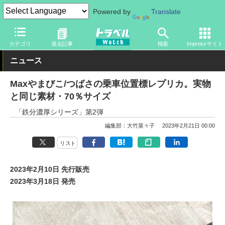
Powered by
Translate
トラベル Watch
企業・政府・官庁
鉄道
JR
カテゴリ
過去記事
検索
Impressサイト
ニュース
Maxやまびこ/つばさの乗車位置標レプリカ。実物
と同じ素材・70％サイズ
「鉄分濃厚シリーズ」第2弾
編集部：大竹菜々子
2023年2月21日 00:00
リスト
2023年2月10日 先行販売
2023年3月18日 発売