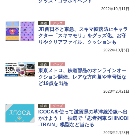
グッズ・コラボイベント
2022年10月11日
[キャンパーズコレクション 山善] 傘みたいに
着替えテント トイレテント 透けない【換気
広げるだけ パッとサッとテント キューブワ
通気窓付き】収納袋付き UVカット 防水 防災
イド ブラックコーティング フルクローズ メ
コンパクト iimono117 (ブルー)
鉄道
グッズ
ッシュ 4人用 簡単設置 ポップアップテント P
JR西日本と東急、スキマ転落防止キャラ
ATCW-150B エクルベージュ
￥3,080
クター「スキマモリ」をグッズ化。お守
りやクリアファイル、クッションも
￥-
2022年10月5日
鉄道
グッズ
東京メトロ、鉄道部品のオンラインオー
クション開催。レアな方向幕や車号板な
ど19点を出品
2023年2月21日
鉄道
グッズ
ICOCAを使って滋賀県の草津線沿線へ出
かけよう！ 抽選で「忍者列車 SHINOBI
-TRAIN」模型など当たる
2023年2月28日