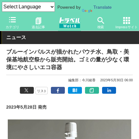
Powered by
Translate
トラベル Watch
企業・政府・官庁
政府・官庁
カテゴリ
過去記事
検索
Impressサイト
ニュース
ブルーインパルスが描かれたパウチ水、鳥取・美
保基地航空祭から販売開始。ゴミの量が少なく環
境にやさしいエコ容器
編集部：今川綾香
2023年5月30日 06:00
リスト
2023年5月28日 発売