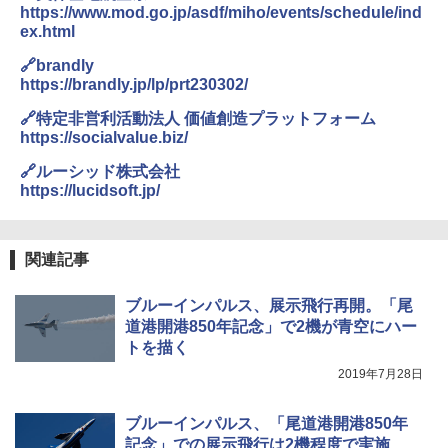
テント ワンタッチ RENEW 幅200 2-3人用 43
BUNDOK(バンドック)ソロ ドーム 1 EX BDK
https://www.mod.go.jp/asdf/miho/events/schedule/ind
500002(88859)
-08EX カーキ ソロキャンプ ポリエステル フ
ex.html
レーム ドーム型 テント
A26 地球の歩き方 チェコ ポーランド スロヴ
ァキア 2026～2027 地球の歩き方A ヨーロッ
￥5,999
🔗brandly
パ
￥-
https://brandly.jp/lp/prt230302/
￥2,277
[キャンパーズコレクション 山善] 傘みたいに
🔗特定非営利活動法人 価値創造プラットフォーム
広げるだけ パッとサッとテント ブラックコ
DEWEL パラソル 大型 ビーチ アウトドアパ
https://socialvalue.biz/
ーティング フルクローズ メッシュ 3-4人用
ラソル ガーデン サイトシート付 折りたたみ
簡単設置 ポップアップテント エクルベージ
防水 UVカット 4段階高さ調整 軽量 収納袋付
🔗ルーシッド株式会社
新しい日本地理 地図・統計・移動から読み
ュ(BC仕様) PATC-150B(EB)
き
解く (講談社現代新書)
https://lucidsoft.jp/
￥9,990
￥6,459
￥1,540
関連記事
[キャンパーズコレクション 山善] 傘みたいに
ポインターライト 強力 小型 緑色/赤色/青紫色
広げるだけ パッとサッとテント キューブワ
USB充電式 高精度 超長距離照射 長時間使用
ブルーインパルス、展示飛行再開。「尾
イド ブラックコーティング フルクローズ メ
可能 安全ロック付き 高安全性 金属製耐久 コ
道港開港850年記念」で2機が青空にハー
ッシュ 4人用 簡単設置 ポップアップテント P
ンパクト多機能設計 持ち運び便利 アウトド
トを描く
ATCW-150B エクルベージュ
ア/オフィス/教育現場/展示会用 緑
2019年7月28日
￥-
￥1,180
ブルーインパルス、「尾道港開港850年
記念」での展示飛行は2機程度で実施