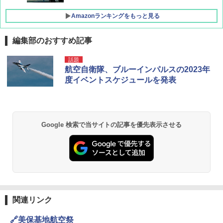
Amazonランキングをもっと見る
編集部のおすすめ記事
D40 地球の歩き方 チェンマイ タイ北部の魅
[キャンパーズコレクション 山善] ポップアッ
熊撃退スプレー 熊よけスプレー 熊スプレー
話題
力的な町 2026～2027 地球の歩き方D アジア
プテント 傘みたいに広げて畳める パッとサ
【日本企業販売】超強力クマ対策スプレー 30
航空自衛隊、ブルーインパルスの2023年
ッとサンシェード キューブ フルクローズ メ
0ml（連続噴射30秒）110ml（連続噴射15
度イベントスケジュールを発表
ッシュ 簡単設置 ワンタッチテント キャンプ
秒）射程5～10m 安全ロック搭載 携帯収納袋
￥2,079
&ハイキング カーキ PATC-150(KH)
付き ヒグマ・イノシシ対策 自治体・教育機
関の購入実績 登山・キャンプ・アウトドア・
防災用品 長期保存可能 緊急時用 日本国内発
￥6,830
送
地球の歩き方 スター・ウォーズ
Google 検索で当サイトの記事を優先表示させる
￥3,680
PYKES PEAK (パイクスピーク) 着替えテン
￥2,695
ト プライバシー テント 【中が透けない】 1
人用 折りたたみ 防災グッズ 災害用トイレ ビ
ーチ ピクニック ポップアップテント 携帯 簡
GRANDOOR ステンレス保冷剤 2個セット 2
易 トイレテント (グレー)
026リニューアル 急速冷凍 空間倍増 衛生的
コンパクト 保冷力長持ち
A09 地球の歩き方 イタリア 2026～2027 地
￥4,980
球の歩き方A ヨーロッパ
￥2,980
関連リンク
￥2,479
ENDLESS BASE 《めざましテレビで紹介》
🔗美保基地航空祭