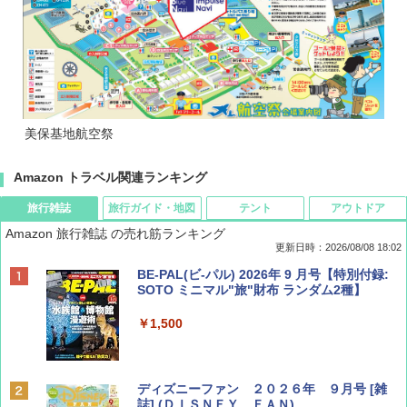
美保基地航空祭
Amazon トラベル関連ランキング
旅行雑誌
旅行ガイド・地図
テント
アウトドア
Amazon 旅行雑誌 の売れ筋ランキング
更新日時：2026/08/08 18:02
BE-PAL(ビ-パル) 2026年 9 月号【特別付録:
SOTO ミニマル"旅"財布 ランダム2種】
￥1,500
ディズニーファン ２０２６年 ９月号 [雑
誌] (ＤＩＳＮＥＹ ＦＡＮ)