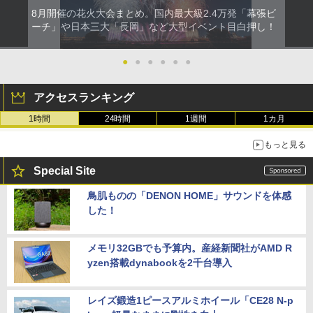
8月開催の花火大会まとめ。国内最大級2.4万発「幕張ビ
ーチ」や日本三大「長岡」など大型イベント目白押し！
●
●
●
●
●
●
アクセスランキング
1時間
24時間
1週間
1カ月
もっと見る
Special Site
鳥肌ものの「DENON HOME」サウンドを体感
した！
メモリ32GBでも予算内。産経新聞社がAMD R
yzen搭載dynabookを2千台導入
レイズ鍛造1ピースアルミホイール「CE28 N-p