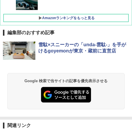
Amazonランキングをもっと見る
編集部のおすすめ記事
D40 地球の歩き方 チェンマイ タイ北部の魅
[キャンパーズコレクション 山善] ポップアッ
BUNDOK(バンドック)ソロ ドーム 1 EX BDK
雪駄×スニーカーの「unda-雲駄-」を手が
力的な町 2026～2027 地球の歩き方D アジア
プテント 傘みたいに広げて畳める パッとサ
-08EX カーキ ソロキャンプ ポリエステル フ
けるgoyemonが東京・蔵前に直営店
ッとサンシェード キューブ フルクローズ メ
レーム テント
ッシュ 簡単設置 ワンタッチテント キャンプ
￥2,079
&ハイキング カーキ PATC-150(KH)
￥14,800
￥6,831
A09 地球の歩き方 イタリア 2026～2027 地
GRANDOOR ステンレス保冷剤 2個セット 2
Google 検索で当サイトの記事を優先表示させる
球の歩き方A ヨーロッパ
026リニューアル 急速冷凍 空間倍増 衛生的
PYKES PEAK (パイクスピーク) 着替えテン
コンパクト 保冷力長持ち
ト プライバシー テント 【中が透けない】 1
￥2,479
人用 折りたたみ 防災グッズ 災害用トイレ ビ
￥2,980
ーチ ピクニック ポップアップテント 携帯 簡
易 トイレテント (ブラック)
地球の歩き方 スター・ウォーズ
DEWEL パラソル 大型 ビーチ アウトドアパ
￥4,980
ラソル ガーデン サイトシート付 折りたたみ
関連リンク
￥2,695
防水 UVカット 4段階高さ調整 軽量 収納袋付