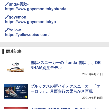
き
🔗unda-雲駄-
ENDLESS BASE 《めざましテレビで紹介》
テント ワンタッチ RENEW 幅200 2-3人用 43
https://www.goyemon.tokyo/unda
￥6,459
500002(88859)
🔗goyemon
A26 地球の歩き方 チェコ ポーランド スロヴ
https://www.goyemon.tokyo
ァキア 2026～2027 地球の歩き方A ヨーロッ
￥5,999
熊撃退スプレー 熊よけスプレー 熊スプレー
パ
【日本企業販売】超強力クマ対策スプレー 30
🔗Yellow
0ml（連続噴射30秒）110ml（連続噴射15
https://yellowebisu.com/
￥2,277
[キャンパーズコレクション 山善] 傘みたいに
秒）射程5～10m 安全ロック搭載 携帯収納袋
広げるだけ パッとサッとテント ブラックコ
付き ヒグマ・イノシシ対策 自治体・教育機
ーティング フルクローズ メッシュ 3-4人用
関の購入実績 登山・キャンプ・アウトドア・
簡単設置 ポップアップテント エクルベージ
防災用品 長期保存可能 緊急時用 日本国内発
新しい日本地理 地図・統計・移動から読み
関連記事
ュ(BC仕様) PATC-150B(EB)
送
解く (講談社現代新書)
￥9,990
￥3,680
￥1,540
雪駄×スニーカーの「unda-雲駄-」、DE
NHAM別注モデル
2021年4月21日
[キャンパーズコレクション 山善] 傘みたいに
ポインターライト 強力 小型 緑色/赤色/青紫色
広げるだけ パッとサッとテント キューブ ブ
USB充電式 高精度 超長距離照射 長時間使用
ラックコーティング フルクローズ メッシュ 3
可能 安全ロック付き 高安全性 金属製耐久 コ
ブルックスの新ハイテクスニーカー「オ
人用 簡単設置 ポップアップテント PATC-15
ンパクト多機能設計 持ち運び便利 アウトド
ーロラ」。月面歩行の柔らかさ再現
0B エクルベージュ
ア/オフィス/教育現場/展示会用 緑
2021年6月10日
￥10,990
￥1,180