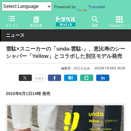
Powered by
Translate
トラベル Watch
旅のアイテム
その他
カテゴリ
過去記事
検索
Impressサイト
ニュース
雪駄×スニーカーの「unda-雲駄-」、恵比寿のシー
シャバー「Yellow」とコラボした別注モデル発売
編集部：白江ちなみ
2022年7月28日 06:00
リスト
2022年8月1日14時 発売