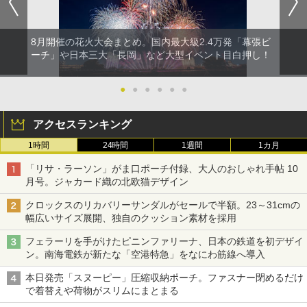
8月開催の花火大会まとめ。国内最大級2.4万発「幕張ビ
ーチ」や日本三大「長岡」など大型イベント目白押し！
●
●
●
●
●
●
アクセスランキング
1時間
24時間
1週間
1カ月
「リサ・ラーソン」がま口ポーチ付録、大人のおしゃれ手帖 10
月号。ジャカード織の北欧猫デザイン
クロックスのリカバリーサンダルがセールで半額。23～31cmの
幅広いサイズ展開、独自のクッション素材を採用
フェラーリを手がけたピニンファリーナ、日本の鉄道を初デザイ
ン。南海電鉄が新たな「空港特急」をなにわ筋線へ導入
本日発売「スヌーピー」圧縮収納ポーチ。ファスナー閉めるだけ
で着替えや荷物がスリムにまとまる