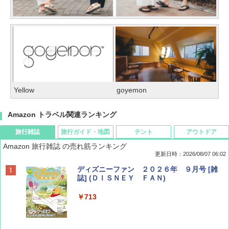
Yellow
goyemon
Amazon トラベル関連ランキング
旅行雑誌
旅行ガイド・地図
テント
アウトドア
Amazon 旅行雑誌 の売れ筋ランキング
更新日時：2026/08/07 06:02
ディズニーファン ２０２６年 ９月号 [雑
誌] (ＤＩＳＮＥＹ ＦＡＮ)
￥713