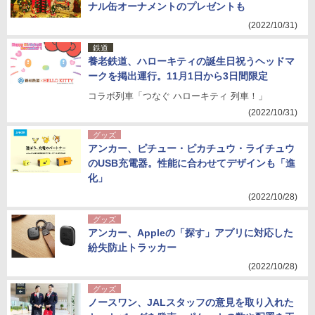
ナル缶オーナメントのプレゼントも
(2022/10/31)
鉄道
養老鉄道、ハローキティの誕生日祝うヘッドマ
ークを掲出運行。11月1日から3日間限定
コラボ列車「つなぐ ハローキティ 列車！」
(2022/10/31)
グッズ
アンカー、ピチュー・ピカチュウ・ライチュウ
のUSB充電器。性能に合わせてデザインも「進
化」
(2022/10/28)
グッズ
アンカー、Appleの「探す」アプリに対応した
紛失防止トラッカー
(2022/10/28)
グッズ
ノースワン、JALスタッフの意見を取り入れた