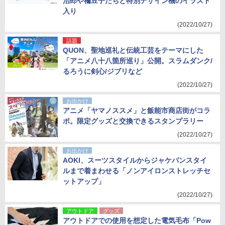
治郎や禰豆子たちと特別デザイン機のイラスト
入り
(2022/10/27)
話題
QUON、聖地巡礼と伝統工芸をテーマにした
「アニメ八十八箇所巡り」公開。スラムダンク/
るろうに剣心/ジブリなど
(2022/10/27)
お出かけ
アニメ「ヤマノススメ」と飯能市商店街がコラ
ボ。限定グッズと交換できるスタンプラリー
(2022/10/27)
お出かけ
AOKI、スーツスタイルからジャケパンスタイ
ルまで着まわせる「ノンアイロンストレッチセ
ットアップ」
(2022/10/27)
アウトドア
グッズ
アウトドアでの使用を想定した電気毛布「Pow