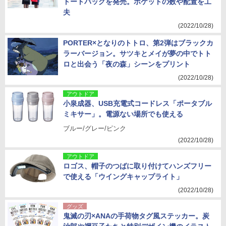
トートバッグを発売。ポケットの数や配置を工
夫
(2022/10/28)
PORTER×となりのトトロ、第2弾はブラックカ
ラーバージョン。サツキとメイが夢の中でトト
ロと出会う「夜の森」シーンをプリント
(2022/10/28)
アウトドア
小泉成器、USB充電式コードレス「ポータブル
ミキサー」。電源ない場所でも使える
ブルー/グレー/ピンク
(2022/10/28)
アウトドア
ロゴス、帽子のつばに取り付けてハンズフリー
で使える「ウイングキャップライト」
(2022/10/28)
グッズ
鬼滅の刃×ANAの手荷物タグ風ステッカー。炭