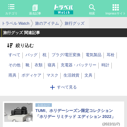
カテゴリ
過去記事
検索
Impressサイト
トラベル Watch
旅のアイテム
旅行グッズ
旅行グッズ 関連記事
絞り込む
すべて
バッグ
枕
プラグ/電圧変換
電気製品
耳栓
その他
靴
衣類
寝具
充電器・バッテリー
時計
雨具
ボディケア
マスク
生活雑貨
文具
キッチン用品
アウトドア用品
DIY
キャラクター
帽子
すべて見る
メガネ
お出かけ
TUMI、ホリデーシーズン限定コレクション
「ホリデー リミテッド エディション 2022」
(2022/11/7)