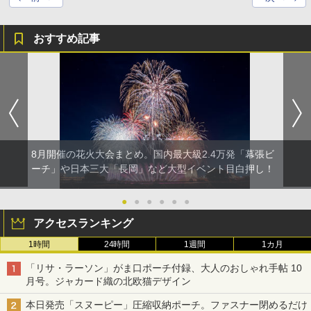
おすすめ記事
8月開催の花火大会まとめ。国内最大級2.4万発「幕張ビ
ーチ」や日本三大「長岡」など大型イベント目白押し！
●
●
●
●
●
●
アクセスランキング
1時間
24時間
1週間
1カ月
「リサ・ラーソン」がま口ポーチ付録、大人のおしゃれ手帖 10
月号。ジャカード織の北欧猫デザイン
本日発売「スヌーピー」圧縮収納ポーチ。ファスナー閉めるだけ