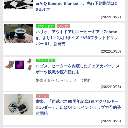
erArQ Electric Blanket」。先行予約期間は2
0％オフ
(2022/10/27)
アウトドア
グッズ
ハリオ、アウトドア用コーヒーギア「Zebran
g」より1～2人用サイズ「V60フラットドリッ
パー 01」新発売
(2022/10/26)
アウトドア
ロゴス、ヒーターを内蔵したチェアカバー。ス
ポーツ観戦や座布団にも
別売りモバイルバッテリーで動作
(2022/10/26)
グッズ
書泉、「西武バス90周年記念2連アクリルキー
ホルダー」。店頭/オンラインショップで予約受
付開始
(2022/10/26)