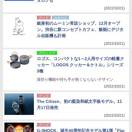
タログも
(2022/10/21)
グッズ
お出かけ
銀座初のムーミン常設ショップ、12月オープ
ン。渋谷に新コンセプトカフェ、飯能にデジタ
ル自販機も計画
(2022/10/21)
アウトドア
ロゴス、コンパクトな1～2人用サイズの軽量ク
ッカー「LOGOS クッカー＆ケトル」シリーズ
3種
湯切り機能や持ち手が熱くならないデザイン
(2022/10/21)
グッズ
The Citizen、初の藍染和紙文字板モデル。11
月17日発売
(2022/10/21)
グッズ
G-SHOCK、誕生40周年記念モデル第1弾「Flar