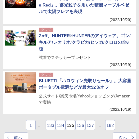
e Red」。蓄光粒子を用いた積層マーブルベゼ
ルで太陽フレアを表現
(2022/10/20)
グッズ
Zoff、HUNTER×HUNTERのアイウェア。ゴン/
キルア/レオリオ/クラピカ/ヒソカ/クロロの全6
種
試着でステッカープレゼント
(2022/10/19)
グッズ
BLUETTI「ハロウィン先取りセール」。大容量
ポータブル電源などが最大52％オフ
公式サイト/楽天市場/Yahoo!ショッピング/Amazon
で実施
(2022/10/19)
1
…
133
134
135
136
137
…
182
前へ
次へ