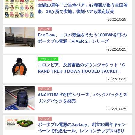
生誕10周年「ご当地ベア」47種類が集う全国催
事、39か所で実施。復刻ベアも限定販売
(2022/10/25)
グッズ
EcoFlow、コスパ最強をうたう1000Wh以下の
ポータブル電源「RIVER 2」シリーズ
(2022/10/25)
アウトドア
コロンビア、反射蓄熱のダウンジャケット「G
RAND TREK II DOWN HOODED JACKET」
(2022/10/25)
グッズ
ANA×TUMIの別注シリーズ、バックパックとス
リングバックを発売
(2022/10/25)
グッズ
ポータブル電源のJackery、創立10周年キャン
ペーンで記念セール。レンコンチップス×ほり