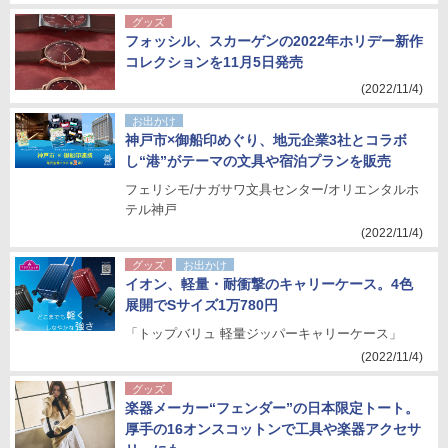
グッズ
フォッシル、スカーゲンの2022年ホリデー新作
コレクションを11月5日発売
(2022/11/4)
お出かけ
神戸市×御船印めぐり、地元企業3社とコラボ
し“港”がテーマの文具や宿泊プランを販売
フェリシモ/ナガサワ文具センター/オリエンタルホ
テル神戸
(2022/11/4)
グッズ
お出かけ
イオン、軽量・耐衝撃のキャリーケース。4色
展開でSサイズ1万780円
「トップバリュ 軽量ジッパーキャリーケース」
(2022/11/4)
グッズ
楽器メーカー“フェンダー”の日本限定トート。
厚手の16オンスコットンで工具や楽器アクセサ