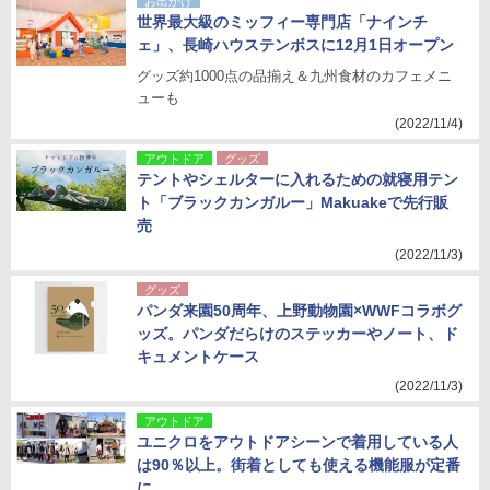
お出かけ
世界最大級のミッフィー専門店「ナインチ
ェ」、長崎ハウステンボスに12月1日オープン
グッズ約1000点の品揃え＆九州食材のカフェメニ
ューも
(2022/11/4)
アウトドア
グッズ
テントやシェルターに入れるための就寝用テン
ト「ブラックカンガルー」Makuakeで先行販
売
(2022/11/3)
グッズ
パンダ来園50周年、上野動物園×WWFコラボグ
ッズ。パンダだらけのステッカーやノート、ド
キュメントケース
(2022/11/3)
アウトドア
ユニクロをアウトドアシーンで着用している人
は90％以上。街着としても使える機能服が定番
に