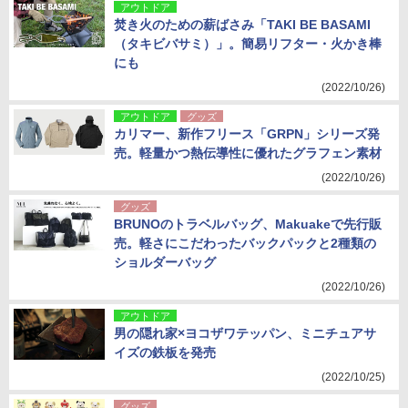
アウトドア
焚き火のための薪ばさみ「TAKI BE BASAMI
（タキビバサミ）」。簡易リフター・火かき棒
にも
(2022/10/26)
アウトドア
グッズ
カリマー、新作フリース「GRPN」シリーズ発
売。軽量かつ熱伝導性に優れたグラフェン素材
(2022/10/26)
グッズ
BRUNOのトラベルバッグ、Makuakeで先行販
売。軽さにこだわったバックパックと2種類の
ショルダーバッグ
(2022/10/26)
アウトドア
男の隠れ家×ヨコザワテッパン、ミニチュアサ
イズの鉄板を発売
(2022/10/25)
グッズ