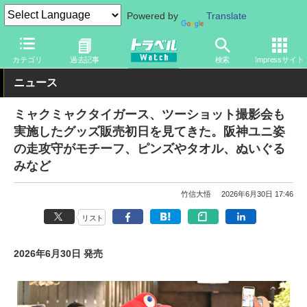
Powered by
Translate
トラベル Watch
イベント
国際博覧会
2025年大阪・関西万博
カテゴリ
過去記事
検索
Impressサイト
ニュース
ミャクミャクタイガース、ツーショット撮影会も
実施したグッズ販売初日を見てきた。阪神ユニ姿
の走攻守がモチーフ、ピンズやタオル、ぬいぐる
みなど
竹信大悟
2026年6月30日 17:46
リスト
2026年6月30日 発売