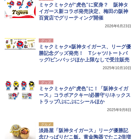
ミャクミャクが“虎色”に変身？ 阪神タ
イガース新コラボ発売決定、梅田の阪神
百貨店でグリーティング開催
2026年6月23日
グッズ
ミャクミャク×阪神タイガース、リーグ優
勝記念グッズ発売！ Tシャツ/トートバ
ッグ/ピンバッジほか上限なしで受注販売
2025年10月10日
グッズ
ミャクミャクが“虎色”に！「阪神タイガ
ース」コラボアクキー/必勝守り/ネックス
トラップ/ぷにぷにシールほか
2025年9月8日
グルメ
淡路屋「阪神タイガース」リーグ優勝記
念ひっぱりだこ飯。黄金陶器でたこ2倍増