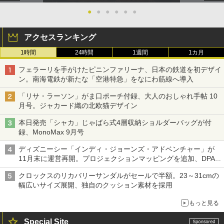
●
●
●
●
●
●
アクセスランキング
1時間
24時間
1週間
1カ月
フェラーリを手がけたピニンファリーナ、日本の鉄道を初デザイ
ン。南海電鉄が新たな「空港特急」をなにわ筋線へ導入
「リサ・ラーソン」がま口ポーチ付録、大人のおしゃれ手帖 10
月号。ジャカード織の北欧猫デザイン
本日発売「シャカ」じゃばら式4層収納ショルダーバッグが付
録、MonoMax 9月号
ディズニーシー「インディ・ジョーンズ・アドベンチャー」が
11月末に運営再開。プロジェクションマッピングを追加、DPA
は1500円
クロックスのリカバリーサンダルがセールで半額。23～31cmの
幅広いサイズ展開、独自のクッション素材を採用
もっと見る
Special Site