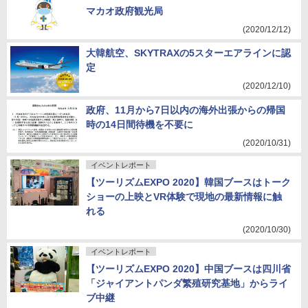
マカオ政府観光局
(2020/12/12)
大韓航空、SKYTRAXの5スターエアラインに認
定
(2020/12/10)
政府、11月から7日以内の海外出張からの帰国
時の14日間待機を不要に
(2020/10/31)
イベントレポート
【ツーリズムEXPO 2020】韓国ブースはトーク
ショーの上映とVR体験で現地の最新情報に触
れる
(2020/10/30)
イベントレポート
【ツーリズムEXPO 2020】中国ブースは四川省
「ジャイアントパンダ繁殖研究基地」からライ
ブ中継