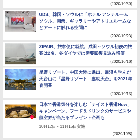
(2020/10/30)
UDS、韓国・ソウルに「ホテル アンテルーム
ソウル」開業。ギャラリーやアトリエルームな
どアートに触れる空間に
(2020/10/23)
ZIPAIR、旅客便に就航。成田～ソウル初便の旅
客は2名。冬ダイヤでは需要回復見込み増便
(2020/10/16)
星野リゾート、中国大陸に進出。最澄も学んだ
天台山に「星野リゾート 嘉助天台」を2021年
春開業
(2020/10/13)
日本で香港気分を楽しむ「テイスト香港Now」
キャンペーン。フード＆ドリンクのサービスや
航空券が当たるプレゼント企画も
10月12日～11月15日実施
(2020/10/8)