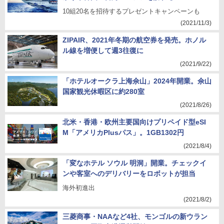
10組20名を招待するプレゼントキャンペーンも
(2021/11/3)
ZIPAIR、2021年冬期の航空券を発売。ホノル
ル線を増便して週3往復に
(2021/9/22)
「ホテルオークラ上海佘山」2024年開業。佘山
国家観光休暇区に約280室
(2021/8/26)
北米・香港・欧州主要国向けプリペイド型eSI
M「アメリカPlusパス」。1GB1302円
(2021/8/4)
「変なホテル ソウル 明洞」開業。チェックイ
ンや客室へのデリバリーをロボットが担当
海外初進出
(2021/8/2)
三菱商事・NAAなど4社、モンゴルの新ウラン