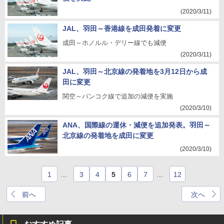
(2020/3/11)
JAL、羽田～香港線を成田発着に変更
成田～ホノルル・デリー線でも減便
(2020/3/11)
JAL、羽田～北京線の発着地を3月12日から成
田に変更
関空～バンコク線で追加の減便を実施
(2020/3/10)
ANA、国際線の運休・減便を追加発表。羽田～
北京線の発着地を成田に変更
(2020/3/10)
1
…
3
4
5
6
7
…
12
前へ
次へ