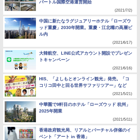
バートル国際空港運営開始
(2021/7/2)
中国に新たなラグジュアリーホテル「ローズウ
ッド重慶」2030年開業。重慶・江北嘴の高層ビ
ル内
(2021/6/17)
大韓航空、LINE公式アカウント開設でプレゼン
トキャンペーン
(2021/6/16)
HIS、「よしもとオンライン観光」発売。「コ
コリコ田中と回る世界サファリツアー」など
(2021/5/21)
中華圏で9軒目のホテル「ローズウッド 杭州」
2025年開業
(2021/5/11)
香港政府観光局、リアルとバーチャル併催のイ
ベント「アート in 香港」