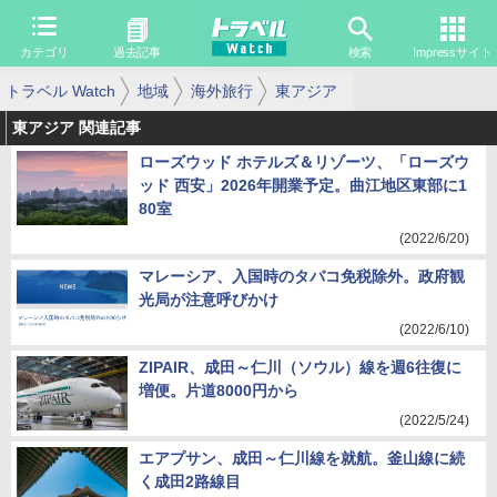
カテゴリ
過去記事
検索
Impressサイト
トラベル Watch
地域
海外旅行
東アジア
東アジア 関連記事
ローズウッド ホテルズ＆リゾーツ、「ローズウ
ッド 西安」2026年開業予定。曲江地区東部に1
80室
(2022/6/20)
マレーシア、入国時のタバコ免税除外。政府観
光局が注意呼びかけ
(2022/6/10)
ZIPAIR、成田～仁川（ソウル）線を週6往復に
増便。片道8000円から
(2022/5/24)
エアプサン、成田～仁川線を就航。釜山線に続
く成田2路線目