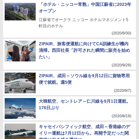
「ホテル・ニッコー常熟」中国江蘇省に2023年
オープン
江蘇省でオークラ ニッコー ホテルマネジメント5
軒目のホテル
(2020/9/30)
ZIPAIR、旅客便運航に向けてCA訓練生が機内
清掃。西田社長「許可された瞬間に販売を始め
たい」
(2020/9/28)
ZIPAIR、成田～ソウル線を9月12日に貨物専用
便で就航。週5便
(2020/9/7)
大韓航空、セントレア～仁川線を9月1日運航。
176日ぶり
(2020/8/19)
キャセイパシフィック航空、成田～香港線のデ
イリー運航は7月12日から。再開予定だった関