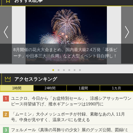
おすすめ記事
8月開催の花火大会まとめ。国内最大級2.4万発「幕張ビ
ーチ」や日本三大「長岡」など大型イベント目白押し！
●
●
●
●
●
●
アクセスランキング
1時間
24時間
1週間
1カ月
ユニクロ、今日から「お盆特別セール」。涼感シアサッカーワン
ピース待望値下げ、撥水ギアショーツは1990円に
「ムーミン」大小メッシュポーチが付録、素敵なあの人 11月
号。中身が見やすく、温泉スパにも使える
フェルメール《真珠の耳飾りの少女》展のグッズ公開。図録/ミ