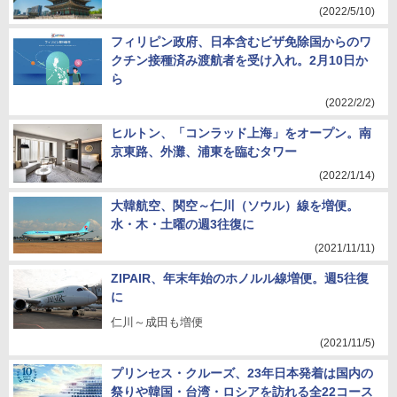
(2022/5/10)
フィリピン政府、日本含むビザ免除国からのワ
クチン接種済み渡航者を受け入れ。2月10日か
ら
(2022/2/2)
ヒルトン、「コンラッド上海」をオープン。南
京東路、外灘、浦東を臨むタワー
(2022/1/14)
大韓航空、関空～仁川（ソウル）線を増便。
水・木・土曜の週3往復に
(2021/11/11)
ZIPAIR、年末年始のホノルル線増便。週5往復
に
仁川～成田も増便
(2021/11/5)
プリンセス・クルーズ、23年日本発着は国内の
祭りや韓国・台湾・ロシアを訪れる全22コース