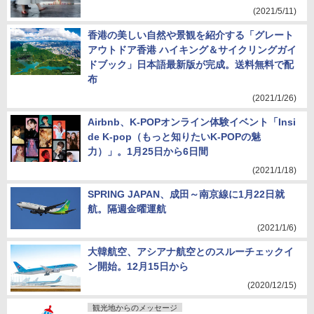
(2021/5/11)
香港の美しい自然や景観を紹介する「グレート
アウトドア香港 ハイキング＆サイクリングガイ
ドブック」日本語最新版が完成。送料無料で配
布
(2021/1/26)
Airbnb、K-POPオンライン体験イベント「Insi
de K-pop（もっと知りたいK-POPの魅
力）」。1月25日から6日間
(2021/1/18)
SPRING JAPAN、成田～南京線に1月22日就
航。隔週金曜運航
(2021/1/6)
大韓航空、アシアナ航空とのスルーチェックイ
ン開始。12月15日から
(2020/12/15)
観光地からのメッセージ