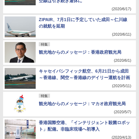
空線は引き続き運休に
(2020/6/17)
ZIPAIR、7月1日に予定していた成田～仁川線
の就航を延期
(2020/6/11)
特集
観光地からのメッセージ：香港政府観光局
(2020/6/1)
キャセイパシフィック航空、6月21日から成田
～香港線、関空～香港線のデイリー運航を計画
(2020/5/11)
特集
観光地からのメッセージ：マカオ政府観光局
(2020/5/7)
香港国際空港、「インテリジェント殺菌ロボッ
ト」配備。非臨床現場へ初導入
(2020/4/13)