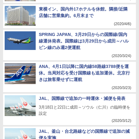
東横イン、国内外17ホテルを休館。隣接/近隣
店舗に営業集約。6月末まで
(2020/4/6)
SPRING JAPAN、3月29日からの国際線/国内
線運休発表。国際線は3月29日から成田～ハル
ピン線のみ週2便運航
(2020/3/24)
ANA、4月1日以降に国内線58路線3788便を運
休。当局対応を受け国際線も追加運休。北京行
きは旅客乗せずに運航
(2020/3/23)
JAL、国際線で追加の一時運休・減便を発表
3月18日と22日に成田～ソウル（仁川）の臨時便を
設定
(2020/3/12)
JAL、釜山・台北路線などの国際線で追加の減
便を実施