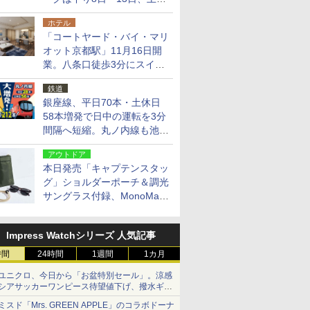
14日・15日
ホテル
「コートヤード・バイ・マリ
オット京都駅」11月16日開
業。八条口徒歩3分にスイー
ト含む全270室、ダイニング
鉄道
も併設
銀座線、平日70本・土休日
58本増発で日中の運転を3分
間隔へ短縮。丸ノ内線も池袋
～中野坂上を4分間隔に
アウトドア
本日発売「キャプテンスタッ
グ」ショルダーポーチ＆調光
サングラス付録、MonoMax
9月号増刊
Impress Watchシリーズ 人気記事
時間
24時間
1週間
1カ月
ユニクロ、今日から「お盆特別セール」。涼感
シアサッカーワンピース待望値下げ、撥水ギア
ショーツは1990円に
ミスド「Mrs. GREEN APPLE」のコラボドーナ