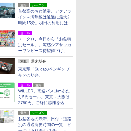
活動・復旧支援
道路
シーズン
首都高のお盆渋滞、アクアラ
イン～湾岸線は通過に最大2
時間15分。羽田の利用には
「空港西出口」の利用検討を
セール
ユニクロ、今日から「お盆特
別セール」。涼感シアサッカ
ーワンピース待望値下げ、撥
水ギアショーツは1990円に
週末駅弁
連載
東京駅「Suicaのペンギン チ
キンのり弁」
セール
道路
WILLER、高速バス1kmあた
り5円セール。東京～大阪は
2750円、ご縁に感謝を込め
た20周年記念キャンペーン
道路
シーズン
お盆各地の渋滞、日付・道路
別の通過所要時間の一覧。ピ
ークは下り8日・13日、上り