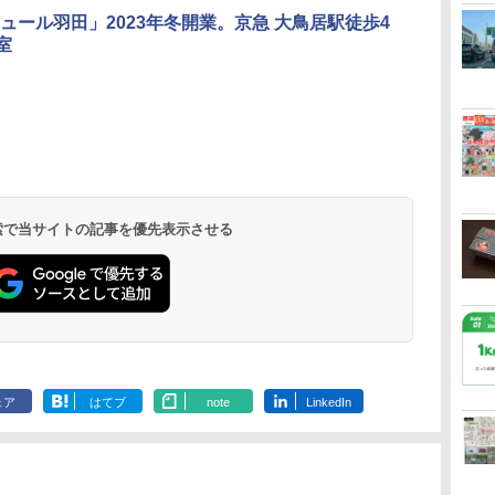
ュール羽田」2023年冬開業。京急 大鳥居駅徒歩4
室
北陸 福井 あわら
品川プリンスホテ
舞浜ビューホテル
箱根湯本温泉 ホテ
ホテルトラスティ東
オリエンタルホテル
下呂温泉 水明館
住友不動産ホテル ヴ
東京ベイ舞浜ホテル
温泉 清風荘（北陸
ル イーストタワー
ｂｙ ＨＵＬＩＣ
ル おかだ
京ベイサイド
東京ベイ
ィラフォンテーヌグラ
ファーストリゾート
8,250円～
最大級の庭園露天風
（旧：東京ベイ舞浜
ンド東京有明
9,958円～
11,200円～
5,450円～
5,200円～
4,290円～
呂の宿 清風荘）
ホテル）
19,541円～
5,758円～
6,070円～
 検索で当サイトの記事を優先表示させる
ェア
はてブ
note
LinkedIn