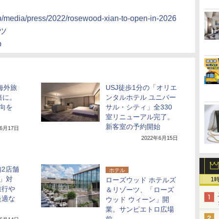
p/media/press/2022/rosewood-xian-to-open-in-2026
ツ
p
海外旅
USJ徒歩1分の「オリエ
倍に。
ンタルホテル ユニバー
動向を
サル・シティ」全330
室リニューアル完了。
新客室の予約開始
年6月17日
2022年6月15日
2店舗
ホテル
o」対
1
ローズウッド ホテルズ
旅行や
＆リゾーツ、「ローズ
最適な
ウッド ウィーン」開
業。サンピエトロ広場