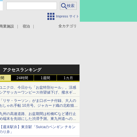
Impress サイト
全カテゴリ
商業施設
宿泊
アクセスランキング
時間
24時間
1週間
1カ月
ユニクロ、今日から「お盆特別セール」。涼感
シアサッカーワンピース待望値下げ、撥水ギア
ショーツは1990円に
「リサ・ラーソン」がま口ポーチ付録、大人の
おしゃれ手帖 10月号。ジャカード織の北欧猫デ
ザイン
九州の高速道路、お盆期間は松橋ICなど通行止
め端末を先頭にした渋滞予測。東九州道への迂
回は料金調整を実施
【週末駅弁】東京駅「Suicaのペンギン チキン
のり弁」