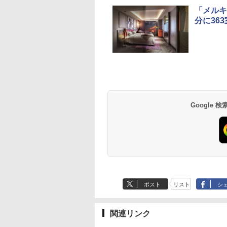
「メルキ
分に363
草津温泉 ホテル櫻
品川プリンスホテル
グランドニッコー東
海のサウナ＆スパ
東京ドームホテル
シェラトン・グラン
井
京ベイ 舞浜
オールインクルーシ
デ・トーキョーベ
7,037円～
7,980円～
ブ 島原温泉ホテル
イ・ホテル
14,300円～
6,800円～
南風楼
10,450円～
7,950円～
Google
ポスト
リスト
シ
関連リンク