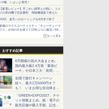
ツ4種、いよいよ発売！
【家電レビュー】手ごわい雑草との戦い、コメ
リの草刈機で完全勝利 掃除機感覚で使えた
KDDI、楽天へのローミングを9月末で終了
老舗のマウスユーティリティ「チューチューマ
ウス」がAIの力を借りて15年ぶりに復活／64bit
化、Windows 10/11、「Chrome」も走り回
もっと見る
る。復活記念で2026年末まで500円
おすすめ記事
8月開催の花火大会まとめ。
国内最大級2.4万発「幕張ビ
ーチ」や日本三大「長岡」な
ど大型イベント目白押し！
全国で旅行キャンペーン
続々、最大1万5000円オフ
も！ いまお得な自治体まと
め
「GREEN×EXPO2027」チケ
ット情報まとめ。紙・電子の
販売店舗や購入手順、記念チ