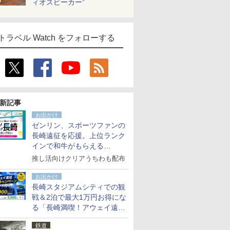
ィオスピーカー”
トラベル Watch をフォローする
新記事
お出かけ
ゼンリン、スポーツファンの
長崎遠征を応援。上位ランク
インで和牛がもらえる
「GO！GO！長崎スタンプラ
推し活向けクリアうちわも配布
リー」
お出かけ
長崎スタジアムシティでの観
戦＆2泊で最大1万円お得にな
る「長崎満喫！アウェイ遠征
応援キャンペーン」
鉄道