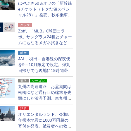
はやぶさ50％オフの「新幹線
eチケット（トクだ値スペシ
ャル28）」発売。秋冬乗車
分、えきねっと限定
グッズ
Zoff、「MLB」6球団コラ
ボ。サングラス24種とチャー
ムにもなるメガネ拭きなど雑
貨24種
航空
JAL、羽田～香港線の深夜便
を9～10月限定で設定。弾丸
日帰りでも現地に19時間滞在
できる
道路
シーズン
九州の高速道路、お盆期間は
松橋ICなど通行止め端末を先
頭にした渋滞予測。東九州道
への迂回は料金調整を実施
話題
オリエンタルランド、令和8
年熊本地震に1000万円超の
寄付を発表。被災者への救援