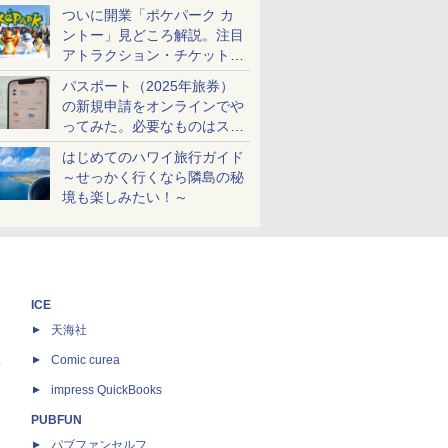
ケットも解説
ついに開業「ポケパーク カ
ントー」見どころ解説。注目
アトラクション・チケット手
配・来場前に必要な準備は？
パスポート（2025年旅券）
の新規申請をオンラインでや
ってみた。必要なものはスマ
ホとマイナカードのみ
はじめてのハワイ旅行ガイド
～せっかく行くなら隣島の秘
境も楽しみたい！～
ICE
天海社
ス
Comic curea
impress QuickBooks
PUBFUN
パブファンセルフ