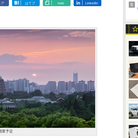
ェア
はてブ
note
LinkedIn
開業予定