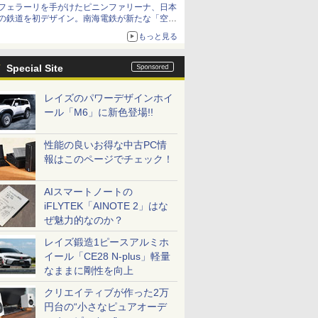
フェラーリを手がけたピニンファリーナ、日本
の鉄道を初デザイン。南海電鉄が新たな「空港
特急」をなにわ筋線へ導入
もっと見る
Special Site
レイズのパワーデザインホイ
ール「M6」に新色登場!!
性能の良いお得な中古PC情
報はこのページでチェック！
AIスマートノートの
iFLYTEK「AINOTE 2」はな
ぜ魅力的なのか？
レイズ鍛造1ピースアルミホ
イール「CE28 N-plus」軽量
なままに剛性を向上
クリエイティブが作った2万
円台の“小さなピュアオーデ