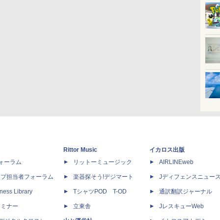
Rittor Music
イカロス出版
dフォーラム
リットーミュージック
AIRLINEweb
ップ担当者フォーラム
楽器探そう!デジマート
Jディフェンスニュー
ness Library
TシャツPOD T-OD
通訳翻訳ジャーナル
セミナー
立東舎
JレスキューWeb