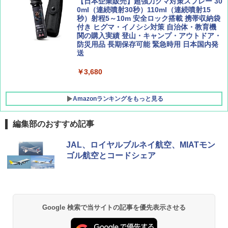
広げるだけ パッとサッとテント キューブワ
【日本企業販売】超強力クマ対策スプレー 30
イド ブラックコーティング フルクローズ メ
0ml（連続噴射30秒）110ml（連続噴射15
ッシュ 4人用 簡単設置 ポップアップテント P
秒）射程5～10m 安全ロック搭載 携帯収納袋
ATCW-150B エクルベージュ
付き ヒグマ・イノシシ対策 自治体・教育機
関の購入実績 登山・キャンプ・アウトドア・
防災用品 長期保存可能 緊急時用 日本国内発
￥-
送
￥3,680
Amazonランキングをもっと見る
編集部のおすすめ記事
JAL、ロイヤルブルネイ航空、MIATモン
ゴル航空とコードシェア
Google 検索で当サイトの記事を優先表示させる