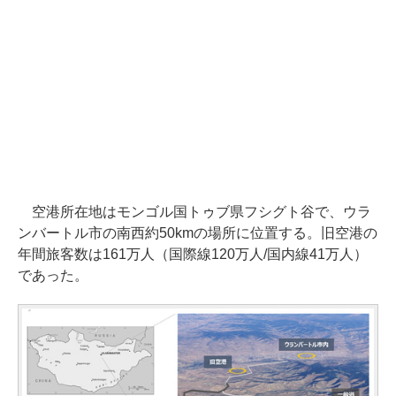
空港所在地はモンゴル国トゥブ県フシグト谷で、ウラ
ンバートル市の南西約50kmの場所に位置する。旧空港の
年間旅客数は161万人（国際線120万人/国内線41万人）
であった。