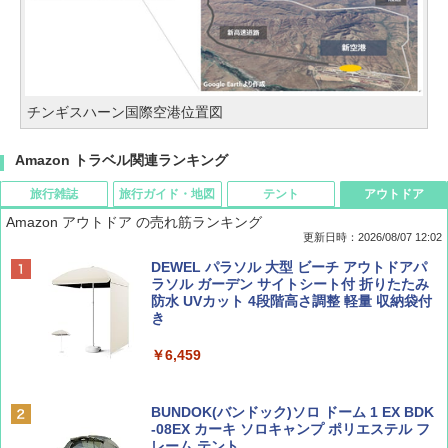
チンギスハーン国際空港位置図
Amazon トラベル関連ランキング
旅行雑誌
旅行ガイド・地図
テント
アウトドア
Amazon アウトドア の売れ筋ランキング
更新日時：2026/08/07 12:02
ディズニーファン ２０２６年 ９月号 [雑
D40 地球の歩き方 チェンマイ タイ北部の魅
[キャンパーズコレクション 山善] ポップアッ
DEWEL パラソル 大型 ビーチ アウトドアパ
誌] (ＤＩＳＮＥＹ ＦＡＮ)
力的な町 2026～2027 地球の歩き方D アジア
プテント 傘みたいに広げて畳める パッとサ
ラソル ガーデン サイトシート付 折りたたみ
ッとサンシェード キューブ フルクローズ メ
防水 UVカット 4段階高さ調整 軽量 収納袋付
ッシュ 簡単設置 ワンタッチテント キャンプ
き
￥713
￥2,079
&ハイキング カーキ PATC-150(KH)
￥6,459
￥6,831
BE-PAL(ビ-パル) 2026年 9 月号【特別付録:
A09 地球の歩き方 イタリア 2026～2027 地
SOTO ミニマル"旅"財布 ランダム2種】
球の歩き方A ヨーロッパ
BUNDOK(バンドック)ソロ ドーム 1 EX BDK
PYKES PEAK (パイクスピーク) 着替えテン
-08EX カーキ ソロキャンプ ポリエステル フ
ト プライバシー テント 【中が透けない】 1
レーム テント
￥1,500
￥2,479