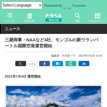
Powered by
Translate
トラベル Watch
地域
海外旅行
東アジア
カテゴリ
過去記事
検索
Impressサイト
ニュース
三菱商事・NAAなど4社、モンゴルの新ウランバ
ートル国際空港運営開始
編集部：大竹菜々子
2021年7月2日 14:24
リスト
2021年7月4日 運営開始