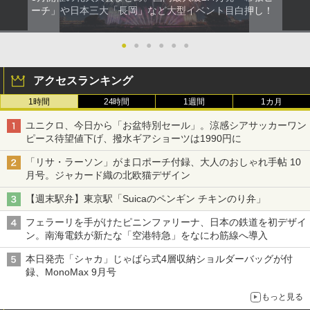
ーチ」や日本三大「長岡」など大型イベント目白押し！
●
●
●
●
●
●
アクセスランキング
1時間
24時間
1週間
1カ月
ユニクロ、今日から「お盆特別セール」。涼感シアサッカーワン
ピース待望値下げ、撥水ギアショーツは1990円に
「リサ・ラーソン」がま口ポーチ付録、大人のおしゃれ手帖 10
月号。ジャカード織の北欧猫デザイン
【週末駅弁】東京駅「Suicaのペンギン チキンのり弁」
フェラーリを手がけたピニンファリーナ、日本の鉄道を初デザイ
ン。南海電鉄が新たな「空港特急」をなにわ筋線へ導入
本日発売「シャカ」じゃばら式4層収納ショルダーバッグが付
録、MonoMax 9月号
もっと見る