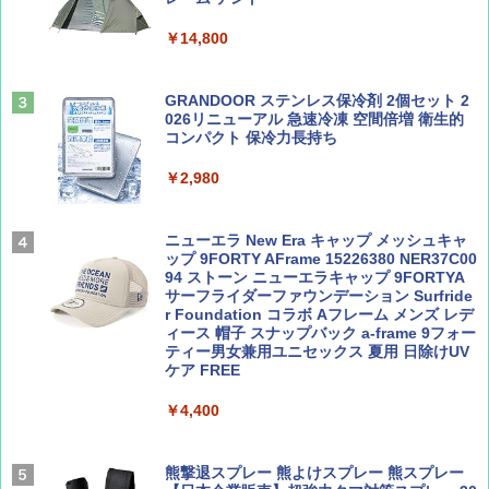
人用 折りたたみ 防災グッズ 災害用トイレ ビ
ーチ ピクニック ポップアップテント 携帯 簡
￥14,800
易 トイレテント (ブラック)
山と溪谷 2026年8月号「南アルプス大全」
地球の歩き方 スター・ウォーズ
￥4,980
GRANDOOR ステンレス保冷剤 2個セット 2
￥1,540
￥2,695
026リニューアル 急速冷凍 空間倍増 衛生的
コンパクト 保冷力長持ち
ENDLESS BASE 《めざましテレビで紹介》
テント ワンタッチ RENEW 幅200 2-3人用 43
￥2,980
500002(88859)
Coyote No.89 特集 星野道夫 夢見る旅
A26 地球の歩き方 チェコ ポーランド スロヴ
ァキア 2026～2027 地球の歩き方A ヨーロッ
￥5,999
ニューエラ New Era キャップ メッシュキャ
パ
￥1,540
ップ 9FORTY AFrame 15226380 NER37C00
94 ストーン ニューエラキャップ 9FORTYA
￥2,277
[キャンパーズコレクション 山善] 傘みたいに
サーフライダーファウンデーション Surfride
広げるだけ パッとサッとテント ブラックコ
r Foundation コラボ Aフレーム メンズ レデ
ーティング フルクローズ メッシュ 3-4人用
ィース 帽子 スナップバック a-frame 9フォー
簡単設置 ポップアップテント エクルベージ
ティー男女兼用ユニセックス 夏用 日除けUV
AIRLINE（エアライン）2026年9月号【特
新しい日本地理 地図・統計・移動から読み
ュ(BC仕様) PATC-150B(EB)
ケア FREE
集】ボーイング110周年を祝して！
解く (講談社現代新書)
￥9,990
￥4,400
￥1,760
￥1,540
[キャンパーズコレクション 山善] 傘みたいに
熊撃退スプレー 熊よけスプレー 熊スプレー