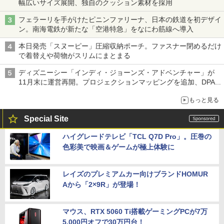
幅広いサイズ展開、独自のクッション素材を採用
フェラーリを手がけたピニンファリーナ、日本の鉄道を初デザイ
ン。南海電鉄が新たな「空港特急」をなにわ筋線へ導入
本日発売「スヌーピー」圧縮収納ポーチ。ファスナー閉めるだけ
で着替えや荷物がスリムにまとまる
ディズニーシー「インディ・ジョーンズ・アドベンチャー」が
11月末に運営再開。プロジェクションマッピングを追加、DPA
は1500円
もっと見る
Special Site
ハイグレードテレビ「TCL Q7D Pro」。圧巻の
色彩美で映画＆ゲームが極上体験に
レイズのプレミアムカー向けブランドHOMUR
Aから「2×9R」が登場！
マウス、RTX 5060 Ti搭載ゲーミングPCが7万
5,000円オフで30万円台！