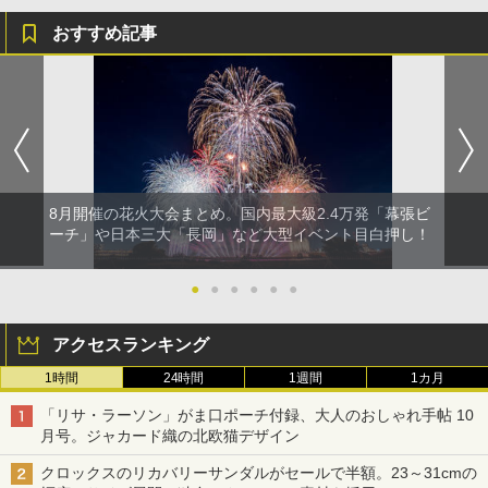
おすすめ記事
8月開催の花火大会まとめ。国内最大級2.4万発「幕張ビ
ーチ」や日本三大「長岡」など大型イベント目白押し！
●
●
●
●
●
●
アクセスランキング
1時間
24時間
1週間
1カ月
「リサ・ラーソン」がま口ポーチ付録、大人のおしゃれ手帖 10
月号。ジャカード織の北欧猫デザイン
クロックスのリカバリーサンダルがセールで半額。23～31cmの