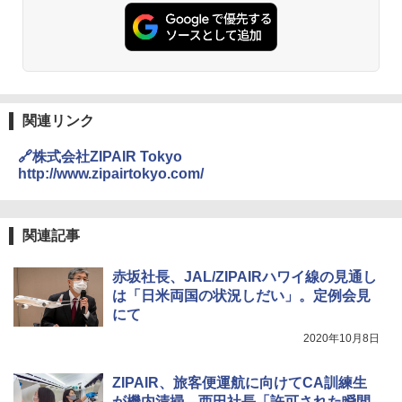
PYKES PEAK (パイクスピーク) 着替えテン
コンパクト 保冷力長持ち
ト プライバシー テント 【中が透けない】 1
￥2,479
人用 折りたたみ 防災グッズ 災害用トイレ ビ
￥2,980
ーチ ピクニック ポップアップテント 携帯 簡
易 トイレテント (ブラック)
地球の歩き方 スター・ウォーズ
DEWEL パラソル 大型 ビーチ アウトドアパ
￥4,980
ラソル ガーデン サイトシート付 折りたたみ
関連リンク
￥2,695
防水 UVカット 4段階高さ調整 軽量 収納袋付
き
🔗株式会社ZIPAIR Tokyo
ENDLESS BASE 《めざましテレビで紹介》
テント ワンタッチ RENEW 幅200 2-3人用 43
http://www.zipairtokyo.com/
￥6,459
500002(88859)
A26 地球の歩き方 チェコ ポーランド スロヴ
ァキア 2026～2027 地球の歩き方A ヨーロッ
￥5,999
熊撃退スプレー 熊よけスプレー 熊スプレー
関連記事
パ
【日本企業販売】超強力クマ対策スプレー 30
0ml（連続噴射30秒）110ml（連続噴射15
￥2,277
[キャンパーズコレクション 山善] 傘みたいに
秒）射程5～10m 安全ロック搭載 携帯収納袋
赤坂社長、JAL/ZIPAIRハワイ線の見通し
広げるだけ パッとサッとテント ブラックコ
付き ヒグマ・イノシシ対策 自治体・教育機
は「日米両国の状況しだい」。定例会見
ーティング フルクローズ メッシュ 3-4人用
関の購入実績 登山・キャンプ・アウトドア・
にて
簡単設置 ポップアップテント エクルベージ
防災用品 長期保存可能 緊急時用 日本国内発
新しい日本地理 地図・統計・移動から読み
ュ(BC仕様) PATC-150B(EB)
送
解く (講談社現代新書)
2020年10月8日
￥9,990
￥3,680
￥1,540
ZIPAIR、旅客便運航に向けてCA訓練生
が機内清掃。西田社長「許可された瞬間