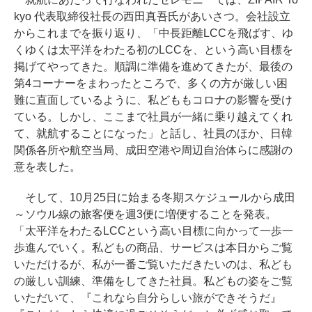
kyo 代表取締役社長の西田真吾氏があいさつ。会社設立
からこれまでを振り返り、「中長距離LCCを飛ばす、ゆ
くゆくは太平洋をわたる初のLCCを、という高い目標を
掲げてやってきた。順調に準備を進めてきたが、最後の
第4コーナーをまわったところで、多くの方が厳しい困
難に直面しているように、私どももコロナの影響を受け
ている。しかし、ここまで社員が一緒に乗り越えてくれ
て、就航することになった」と話し、社員のほか、日韓
関係各所や航空当局、成田空港や周辺自治体らに感謝の
意を表した。
そして、10月25日に始まる冬期スケジュールから成田
～ソウル線の旅客便を週3便に増便することを発表。
「太平洋をわたるLCCという高い目標に向かって一歩一
歩進んでいく。私どもの商品、サービスは本日からご覧
いただけるが、私が一番ご覧いただきたいのは、私ども
の厳しい訓練、準備をしてきた社員。私どもの姿をご覧
いただいて、『これなら自分らしい旅ができそうだ』