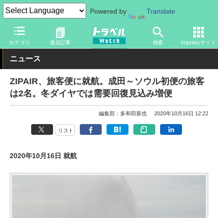
Powered by
Translate
トラベル Watch
地域
海外旅行
東アジア
カテゴリ
過去記事
検索
Impressサイト
ニュース
ZIPAIR、旅客便に就航。成田～ソウル初便の旅客
は2名。冬ダイヤでは需要回復見込み増便
編集部：多和田新也
2020年10月16日 12:22
リスト
2020年10月16日 就航