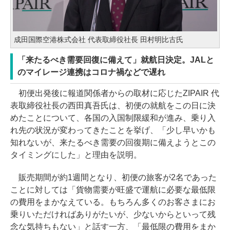
成田国際空港株式会社 代表取締役社長 田村明比古氏
「来たるべき需要回復に備えて」就航日決定。JALと
のマイレージ連携はコロナ禍などで遅れ
初便出発後に報道関係者からの取材に応じたZIPAIR 代
表取締役社長の西田真吾氏は、初便の就航をこの日に決
めたことについて、各国の入国制限緩和が進み、乗り入
れ先の状況が変わってきたことを挙げ、「少し早いかも
知れないが、来たるべき需要の回復期に備えようとこの
タイミングにした」と理由を説明。
販売期間が約1週間となり、初便の旅客が2名であった
ことに対しては「貨物需要が旺盛で運航に必要な最低限
の費用をまかなえている。もちろん多くのお客さまにお
乗りいただければありがたいが、少ないからといって残
念な気持ちもない」と話す一方、「最低限の費用をまか