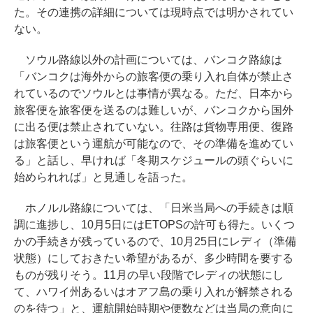
た。その連携の詳細については現時点では明かされてい
ない。
ソウル路線以外の計画については、バンコク路線は
「バンコクは海外からの旅客便の乗り入れ自体が禁止さ
れているのでソウルとは事情が異なる。ただ、日本から
旅客便を旅客便を送るのは難しいが、バンコクから国外
に出る便は禁止されていない。往路は貨物専用便、復路
は旅客便という運航が可能なので、その準備を進めてい
る」と話し、早ければ「冬期スケジュールの頭ぐらいに
始められれば」と見通しを語った。
ホノルル路線については、「日米当局への手続きは順
調に進捗し、10月5日にはETOPSの許可も得た。いくつ
かの手続きが残っているので、10月25日にレディ（準備
状態）にしておきたい希望があるが、多少時間を要する
ものが残りそう。11月の早い段階でレディの状態にし
て、ハワイ州あるいはオアフ島の乗り入れが解禁される
のを待つ」と、運航開始時期や便数などは当局の意向に