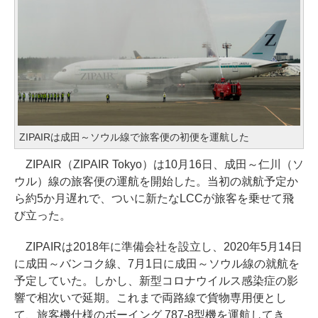
ZIPAIRは成田～ソウル線で旅客便の初便を運航した
ZIPAIR（ZIPAIR Tokyo）は10月16日、成田～仁川（ソ
ウル）線の旅客便の運航を開始した。当初の就航予定か
ら約5か月遅れで、ついに新たなLCCが旅客を乗せて飛
び立った。
ZIPAIRは2018年に準備会社を設立し、2020年5月14日
に成田～バンコク線、7月1日に成田～ソウル線の就航を
予定していた。しかし、新型コロナウイルス感染症の影
響で相次いで延期。これまで両路線で貨物専用便とし
て、旅客機仕様のボーイング 787-8型機を運航してき