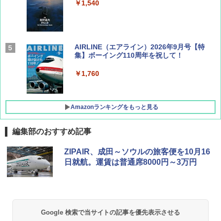
￥1,540
AIRLINE（エアライン）2026年9月号【特
集】ボーイング110周年を祝して！
￥1,760
Amazonランキングをもっと見る
編集部のおすすめ記事
D40 地球の歩き方 チェンマイ タイ北部の魅
[キャンパーズコレクション 山善] ポップアッ
BUNDOK(バンドック)ソロ ドーム 1 EX BDK
ZIPAIR、成田～ソウルの旅客便を10月16
力的な町 2026～2027 地球の歩き方D アジア
プテント 傘みたいに広げて畳める パッとサ
-08EX カーキ ソロキャンプ ポリエステル フ
日就航。運賃は普通席8000円～3万円
ッとサンシェード キューブ フルクローズ メ
レーム テント
ッシュ 簡単設置 ワンタッチテント キャンプ
￥2,079
&ハイキング カーキ PATC-150(KH)
￥14,800
￥6,831
A09 地球の歩き方 イタリア 2026～2027 地
GRANDOOR ステンレス保冷剤 2個セット 2
Google 検索で当サイトの記事を優先表示させる
球の歩き方A ヨーロッパ
026リニューアル 急速冷凍 空間倍増 衛生的