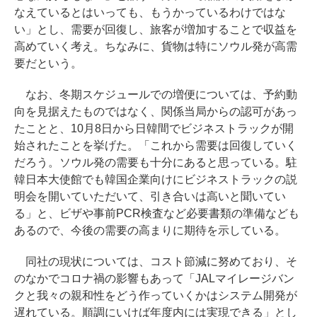
なえているとはいっても、もうかっているわけではな
い」とし、需要が回復し、旅客が増加することで収益を
高めていく考え。ちなみに、貨物は特にソウル発が高需
要だという。
なお、冬期スケジュールでの増便については、予約動
向を見据えたものではなく、関係当局からの認可があっ
たことと、10月8日から日韓間でビジネストラックが開
始されたことを挙げた。「これから需要は回復していく
だろう。ソウル発の需要も十分にあると思っている。駐
韓日本大使館でも韓国企業向けにビジネストラックの説
明会を開いていただいて、引き合いは高いと聞いてい
る」と、ビザや事前PCR検査など必要書類の準備なども
あるので、今後の需要の高まりに期待を示している。
同社の現状については、コスト節減に努めており、そ
のなかでコロナ禍の影響もあって「JALマイレージバン
クと我々の親和性をどう作っていくかはシステム開発が
遅れている。順調にいけば年度内には実現できる」とし