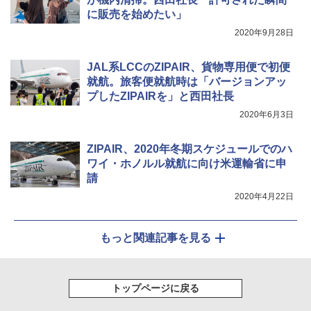
[キャンパーズコレクション 山善] 傘みたいに
ポインターライト 強力 小型 緑色/赤色/青紫色
に販売を始めたい」
広げるだけ パッとサッとテント キューブ ブ
USB充電式 高精度 超長距離照射 長時間使用
2020年9月28日
ラックコーティング フルクローズ メッシュ 3
可能 安全ロック付き 高安全性 金属製耐久 コ
人用 簡単設置 ポップアップテント PATC-15
ンパクト多機能設計 持ち運び便利 アウトド
0B エクルベージュ
ア/オフィス/教育現場/展示会用 緑
JAL系LCCのZIPAIR、貨物専用便で初便
就航。旅客便就航時は「バージョンアッ
￥10,990
￥1,180
プしたZIPAIRを」と西田社長
2020年6月3日
ZIPAIR、2020年冬期スケジュールでのハ
ワイ・ホノルル就航に向け米運輸省に申
請
2020年4月22日
もっと関連記事を見る
トップページに戻る