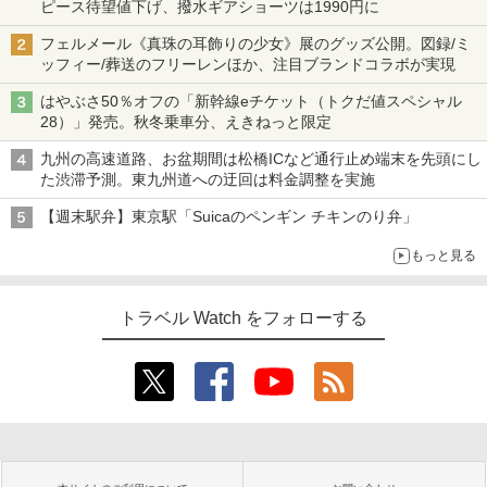
ピース待望値下げ、撥水ギアショーツは1990円に
フェルメール《真珠の耳飾りの少女》展のグッズ公開。図録/ミ
ッフィー/葬送のフリーレンほか、注目ブランドコラボが実現
はやぶさ50％オフの「新幹線eチケット（トクだ値スペシャル
28）」発売。秋冬乗車分、えきねっと限定
九州の高速道路、お盆期間は松橋ICなど通行止め端末を先頭にし
た渋滞予測。東九州道への迂回は料金調整を実施
【週末駅弁】東京駅「Suicaのペンギン チキンのり弁」
もっと見る
トラベル Watch をフォローする