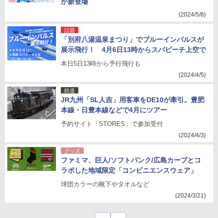
が新登場
(2024/5/8)
話題
「別府八湯温泉まつり」でブルーインパルスが
展示飛行！ 4月6日13時からスパビーチ上空で
本日5日13時から予行飛行も
(2024/4/5)
鉄道
JR九州「SL人吉」用客車をDE10が牽引。豊肥
本線・日豊本線などで4月にツアー
予約サイト「STORES」で参加受付
(2024/4/3)
グッズ
ファミマ、巨人/ソフトバンク/広島カープとコ
ラボした地域限定「コンビニエンスウェア」
球団カラーの靴下やタオルなど
(2024/3/21)