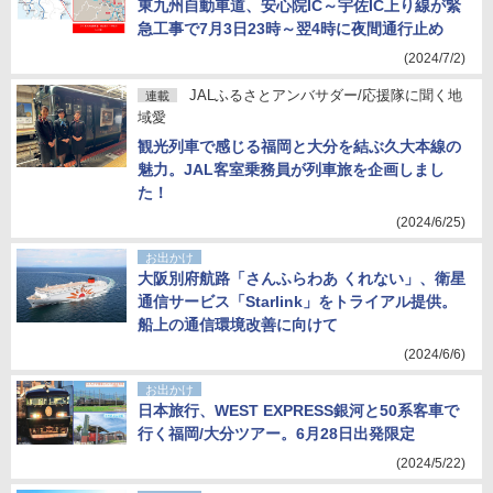
東九州自動車道、安心院IC～宇佐IC上り線が緊
急工事で7月3日23時～翌4時に夜間通行止め
(2024/7/2)
JALふるさとアンバサダー/応援隊に聞く地
連載
域愛
観光列車で感じる福岡と大分を結ぶ久大本線の
魅力。JAL客室乗務員が列車旅を企画しまし
た！
(2024/6/25)
お出かけ
大阪別府航路「さんふらわあ くれない」、衛星
通信サービス「Starlink」をトライアル提供。
船上の通信環境改善に向けて
(2024/6/6)
お出かけ
日本旅行、WEST EXPRESS銀河と50系客車で
行く福岡/大分ツアー。6月28日出発限定
(2024/5/22)