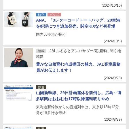
(2024/10/10)
航空
グッズ
ANA、「3レターコードトートバッグ」29空港
を好評につき追加発売。関空KIXなど初登場
国内53空港が揃う
(2024/10/3)
JALふるさとアンバサダー/応援隊に聞く地
連載
域愛
豊かな自然育む内成棚田の魅力。JAL客室乗務
員がお伝えします！
(2024/9/28)
鉄道
山陽新幹線、29日計画運休を前倒し。広島～博
多駅間はおおむね17時以降運転取りやめ
東海道新幹線からの直通列車は、東京駅13時12分
発が博多行き最終
(2024/8/29)
鉄道