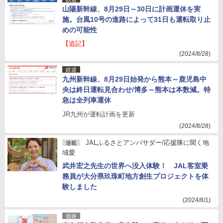
山陽新幹線、8月29日～30日に計画運休を実
施。台風10号の進路によって31日も運転取り止
めの可能性
【追記】
(2024/8/28)
鉄道
九州新幹線、8月29日始発から熊本～鹿児島中
央は終日運転見合わせ/博多～熊本は本数減。特
急は全列車運休
JR九州が運転計画を更新
(2024/8/28)
JALふるさとアンバサダー/応援隊に聞く地
連載
域愛
武井宏之先生の世界へ没入体験！ JAL客室乗
務員が大分県玖珠町地方創生プロジェクトを体
験しました
(2024/8/1)
道路