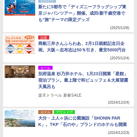
お出かけ
新たに5都市で「ディズニーフラッグシップ東
京ジャパンツアー」開催。成田/新千歳空港で
も“旅”テーマの限定グッズ
(2025/1/28)
話題
商船三井さんふらわあ、2月1日就航記念日企
画。大阪～志布志は50％引き、最安5000円台
(2025/1/24)
セール
別府温泉 杉乃井ホテル、1月23日開業「星館」
宿泊プラン。最上階で和ビュッフェ＆大展望露
天風呂も
楽天トラベル 新春SALE
(2024/12/24)
ホテル
アウトドア
大分・上人ヶ浜に公園施設「SHONIN PAR
K」。TKP「石のや」ブランドのホテルも開業
(2024/12/23)