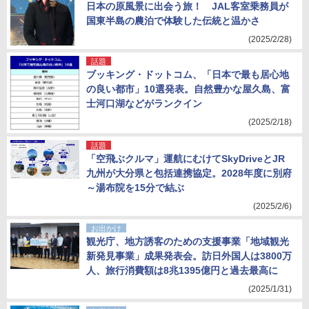
日本の原風景に出会う旅！ JAL客室乗務員が
国東半島の農泊で体験した伝統と温かさ
(2025/2/28)
話題
ブッキング・ドットコム、「日本で最も居心地
の良い都市」10選発表。自然豊かな屋久島、富
士河口湖などがランクイン
(2025/2/18)
話題
「空飛ぶクルマ」運航にむけてSkyDriveとJR
九州が大分県と包括連携協定。2028年度に別府
～湯布院を15分で結ぶ
(2025/2/6)
お出かけ
観光庁、地方誘客のための支援事業「地域観光
新発見事業」成果発表会。訪日外国人は3800万
人、旅行消費額は8兆1395億円と過去最高に
(2025/1/31)