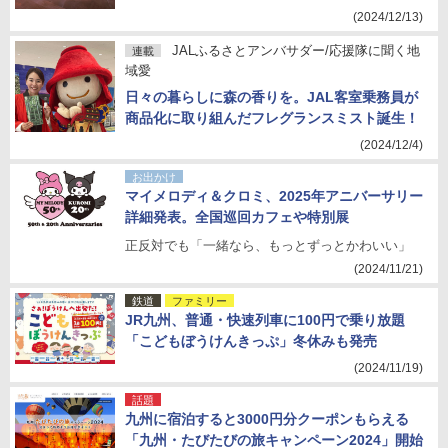
(2024/12/13)
JALふるさとアンバサダー/応援隊に聞く地
連載
域愛
日々の暮らしに森の香りを。JAL客室乗務員が
商品化に取り組んだフレグランスミスト誕生！
(2024/12/4)
お出かけ
マイメロディ＆クロミ、2025年アニバーサリー
詳細発表。全国巡回カフェや特別展
正反対でも「一緒なら、もっとずっとかわいい」
(2024/11/21)
鉄道
ファミリー
JR九州、普通・快速列車に100円で乗り放題
「こどもぼうけんきっぷ」冬休みも発売
(2024/11/19)
話題
九州に宿泊すると3000円分クーポンもらえる
「九州・たびたびの旅キャンペーン2024」開始