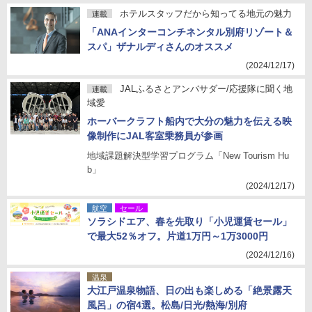
ホテルスタッフだから知ってる地元の魅力
連載
「ANAインターコンチネンタル別府リゾート＆
スパ」ザナルディさんのオススメ
(2024/12/17)
JALふるさとアンバサダー/応援隊に聞く地
連載
域愛
ホーバークラフト船内で大分の魅力を伝える映
像制作にJAL客室乗務員が参画
地域課題解決型学習プログラム「New Tourism Hu
b」
(2024/12/17)
航空
セール
ソラシドエア、春を先取り「小児運賃セール」
で最大52％オフ。片道1万円～1万3000円
(2024/12/16)
温泉
大江戸温泉物語、日の出も楽しめる「絶景露天
風呂」の宿4選。松島/日光/熱海/別府