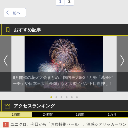
1
2
前へ
おすすめ記事
8月開催の花火大会まとめ。国内最大級2.4万発「幕張ビ
ーチ」や日本三大「長岡」など大型イベント目白押し！
●
●
●
●
●
●
アクセスランキング
1時間
24時間
1週間
1カ月
ユニクロ、今日から「お盆特別セール」。涼感シアサッカーワン