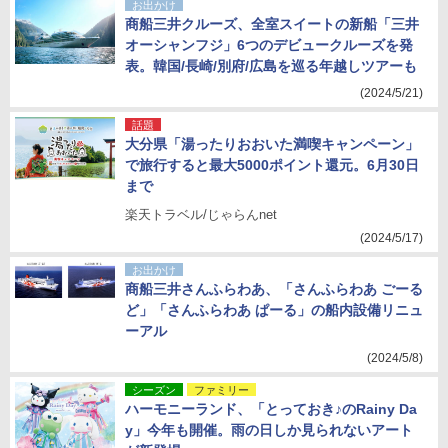
お出かけ
商船三井クルーズ、全室スイートの新船「三井
オーシャンフジ」6つのデビュークルーズを発
表。韓国/長崎/別府/広島を巡る年越しツアーも
(2024/5/21)
話題
大分県「湯ったりおおいた満喫キャンペーン」
で旅行すると最大5000ポイント還元。6月30日
まで
楽天トラベル/じゃらんnet
(2024/5/17)
お出かけ
商船三井さんふらわあ、「さんふらわあ ごーる
ど」「さんふらわあ ぱーる」の船内設備リニュ
ーアル
(2024/5/8)
シーズン
ファミリー
ハーモニーランド、「とっておき♪のRainy Da
y」今年も開催。雨の日しか見られないアート