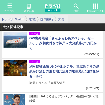
カテゴリ
過去記事
検索
Impressサイト
トラベル Watch
地域
国内旅行
大分
大分 関連記事
セール
GW出発限定「さんふらわあスペシャルセー
ル」。夕朝食付きで神戸～大分航路が1万円か
ら
(2025/4/17)
セール
別府鉄輪温泉 おにやまホテル、地獄めぐりの源
泉かけ流しの湯と地元魚介の地獄蒸し1泊2食が
セールに
楽天トラベル「春夏SALE」
(2025/4/4)
JALふるさとアンバサダー/応援隊に聞く地
連載
域愛