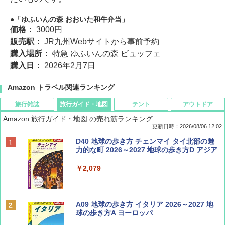
「ゆふいんの森 おおいた和牛弁当」
価格：
3000円
販売駅：
JR九州Webサイトから事前予約
購入場所：
特急 ゆふいんの森 ビュッフェ
購入日：
2026年2月7日
Amazon トラベル関連ランキング
旅行雑誌
旅行ガイド・地図
テント
アウトドア
Amazon 旅行ガイド・地図 の売れ筋ランキング
更新日時：2026/08/06 12:02
ディズニーファン ２０２６年 ９月号 [雑
D40 地球の歩き方 チェンマイ タイ北部の魅
誌] (ＤＩＳＮＥＹ ＦＡＮ)
力的な町 2026～2027 地球の歩き方D アジア
￥713
￥2,079
Coyote No.89 特集 星野道夫 夢見る旅
A09 地球の歩き方 イタリア 2026～2027 地
球の歩き方A ヨーロッパ
￥1,540