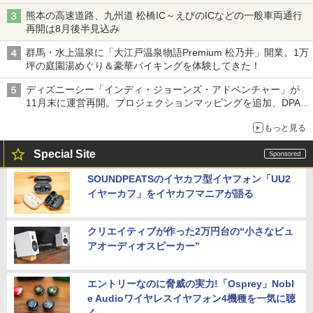
熊本の高速道路、九州道 松橋IC～えびのICなどの一般車両通行
再開は8月後半見込み
群馬・水上温泉に「大江戸温泉物語Premium 松乃井」開業。1万
坪の庭園湯めぐり＆豪華バイキングを体験してきた！
ディズニーシー「インディ・ジョーンズ・アドベンチャー」が
11月末に運営再開。プロジェクションマッピングを追加、DPA
は1500円
もっと見る
Special Site
SOUNDPEATSのイヤカフ型イヤフォン「UU2
イヤーカフ」をイヤカフマニアが語る
クリエイティブが作った2万円台の“小さなピュ
アオーディオスピーカー”
エントリーなのに脅威の実力!「Osprey」Nobl
e Audioワイヤレスイヤフォン4機種を一気に聴
く