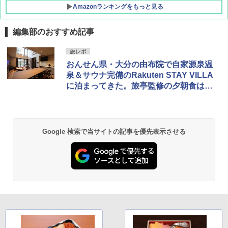
Amazonランキングをもっと見る
編集部のおすすめ記事
[キャンパーズコレクション 山善] ポップアッ
BUNDOK(バンドック)ソロ ドーム 1 EX BDK
旅レポ
プテント 傘みたいに広げて畳める パッとサ
-08EX カーキ ソロキャンプ ポリエステル フ
おんせん県・大分の由布院で自家源泉温
ッとサンシェード キューブ フルクローズ メ
レーム テント
ッシュ 簡単設置 ワンタッチテント キャンプ
泉＆サウナ完備のRakuten STAY VILLA
&ハイキング カーキ PATC-150(KH)
￥14,800
に泊まってきた。旅亭監修の夕朝食は簡
単セルフ調理でも満足度高め！
￥6,832
GRANDOOR ステンレス保冷剤 2個セット 2
026リニューアル 急速冷凍 空間倍増 衛生的
PYKES PEAK (パイクスピーク) 着替えテン
コンパクト 保冷力長持ち
Google 検索で当サイトの記事を優先表示させる
ト プライバシー テント 【中が透けない】 1
人用 折りたたみ 防災グッズ 災害用トイレ ビ
￥2,980
ーチ ピクニック ポップアップテント 携帯 簡
易 トイレテント (オリーブ)
DEWEL パラソル 大型 ビーチ アウトドアパ
￥-
ラソル ガーデン サイトシート付 折りたたみ
防水 UVカット 4段階高さ調整 軽量 収納袋付
き
ENDLESS BASE 《めざましテレビで紹介》
テント ワンタッチ RENEW 幅200 2-3人用 43
￥6,459