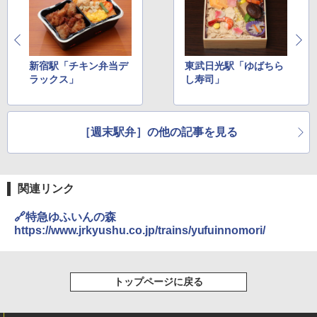
500002(89147)
￥5,499
ポインターライト 強力 小型 緑色/赤色/青紫色
USB充電式 高精度 超長距離照射 長時間使用
可能 安全ロック付き 高安全性 金属製耐久 コ
新宿駅「チキン弁当デ
東武日光駅「ゆばちら
[キャンパーズコレクション 山善] 傘みたいに
ンパクト多機能設計 持ち運び便利 アウトド
ラックス」
し寿司」
広げるだけ パッとサッとテント ブラックコ
ア/オフィス/教育現場/展示会用 緑
ーティング フルクローズ メッシュ 3-4人用
簡単設置 ポップアップテント エクルベージ
￥1,180
ュ(BC仕様) PATC-150B(EB)
［週末駅弁］の他の記事を見る
￥8,991
電動エアーポンプ SUP用 20PSI 電動ポンプ
ゴムボート 空気入れ 空気抜き 自動停止 過熱
保護 日光可読lcd 7種類ノズル付き
Coleman(コールマン) ツーリングドーム/LD
関連リンク
X 2人用 3人用 キャンプ アウトドア フェス
￥7,299
収納 コンパクト 簡単設営 カンガルーテント
🔗特急ゆふいんの森
ソロキャンプ ソロテント
https://www.jrkyushu.co.jp/trains/yufuinnomori/
￥20,718
トップページに戻る