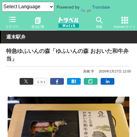
Powered by
Translate
トラベル Watch
地域
国内旅行
大分
カテゴリ
過去記事
検索
Impressサイト
週末駅弁
特急ゆふいんの森「ゆふいんの森 おおいた和牛弁
当」
高橋 学
2026年2月27日 12:00
リスト