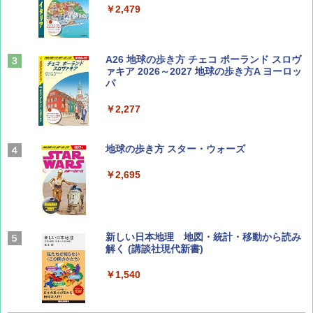
￥2,479
山と溪谷 2026年8月号「南アルプス大全」
A26 地球の歩き方 チェコ ポーランド スロヴ
ァキア 2026～2027 地球の歩き方A ヨーロッ
パ
￥1,540
￥2,277
AIRLINE（エアライン）2026年9月号【特
地球の歩き方 スター・ウォーズ
集】ボーイング110周年を祝して！
￥2,695
￥1,760
BE-PAL(ビ-パル) 2026年 9 月号【特別付録:
新しい日本地理 地図・統計・移動から読み
SOTO ミニマル"旅"財布 ランダム2種】
解く (講談社現代新書)
￥1,500
￥1,540