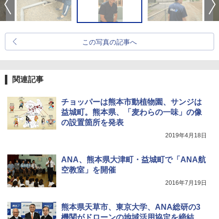
この写真の記事へ
関連記事
チョッパーは熊本市動植物園、サンジは
益城町。熊本県、「麦わらの一味」の像
の設置箇所を発表
2019年4月18日
ANA、熊本県大津町・益城町で「ANA航
空教室」を開催
2016年7月19日
熊本県天草市、東京大学、ANA総研の3
機関がドローンの地域活用協定を締結