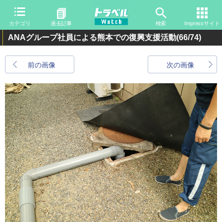
カテゴリ
過去記事
検索
Impressサイト
ANAグループ社員による熊本での復興支援活動
(66/74)
前の画像
次の画像