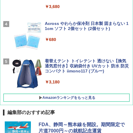
パ
￥1,540
￥3,680
￥2,277
[キャンパーズコレクション 山善] 傘みたいに
広げるだけ パッとサッとテント ブラックコ
ーティング フルクローズ メッシュ 3-4人用
Across やわらか保冷剤 日本製 固まらない 1
簡単設置 ポップアップテント エクルベージ
1cm ソフト 2個セット (2個セット)
AIRLINE（エアライン）2026年9月号【特
新しい日本地理 地図・統計・移動から読み
ュ(BC仕様) PATC-150B(EB)
集】ボーイング110周年を祝して！
解く (講談社現代新書)
￥680
￥9,990
￥1,760
￥1,540
着替えテント トイレテント 透けない【換気
[キャンパーズコレクション 山善] 傘みたいに
通気窓付き】収納袋付き UVカット 防水 防災
広げるだけ パッとサッとテント キューブワ
コンパクト iimono117 (ブルー)
イドプラス ブラックコーティング フルクロ
ーズ メッシュ 5人用 簡単設置 ポップアップ
テント PATCW-200B エクルベージュ
￥3,180
￥15,990
Amazonランキングをもっと見る
編集部のおすすめ記事
FDA、静岡～熊本線を開設。期間限定で
片道7000円～の就航記念運賃