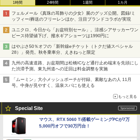
1時間
24時間
1週間
1カ月
フェルメール《真珠の耳飾りの少女》展のグッズ公開。図録/ミ
ッフィー/葬送のフリーレンほか、注目ブランドコラボが実現
ユニクロ、今日から「お盆特別セール」。涼感シアサッカーワン
ピース待望値下げ、撥水ギアショーツは1990円に
はやぶさ50％オフの「新幹線eチケット（トクだ値スペシャル
28）」発売。秋冬乗車分、えきねっと限定
九州の高速道路、お盆期間は松橋ICなど通行止め端末を先頭にし
た渋滞予測。東九州道への迂回は料金調整を実施
「ムーミン」大小メッシュポーチが付録、素敵なあの人 11月
号。中身が見やすく、温泉スパにも使える
もっと見る
Special Site
マウス、RTX 5060 Ti搭載ゲーミングPCが7万
5,000円オフで30万円台！