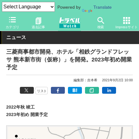
Powered by
Translate
トラベル Watch
旅の情報
ホテル・旅館
カテゴリ
過去記事
検索
Impressサイト
ニュース
三菱商事都市開発、ホテル「相鉄グランドフレッ
サ 熊本新市街（仮称）」を開発。2023年初め開業
予定
編集部：吉本希
2021年9月2日 10:00
リスト
2022年秋 竣工
2023年初め 開業予定