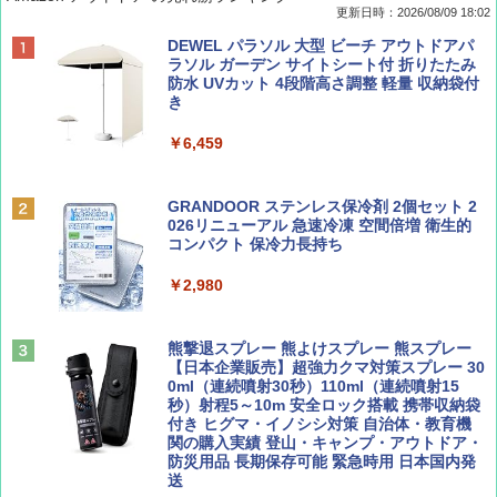
更新日時：2026/08/09 18:02
BE-PAL(ビ-パル) 2026年 9 月号【特別付録:
地球の歩き方 スター・ウォーズ
[キャンパーズコレクション 山善] ポップアッ
DEWEL パラソル 大型 ビーチ アウトドアパ
SOTO ミニマル"旅"財布 ランダム2種】
プテント 傘みたいに広げて畳める パッとサ
ラソル ガーデン サイトシート付 折りたたみ
ッとサンシェード キューブ フルクローズ メ
防水 UVカット 4段階高さ調整 軽量 収納袋付
￥2,695
ッシュ 簡単設置 ワンタッチテント キャンプ
き
￥1,500
&ハイキング カーキ PATC-150(KH)
￥6,459
￥6,829
ディズニーファン ２０２６年 ９月号 [雑
D40 地球の歩き方 チェンマイ タイ北部の魅
誌] (ＤＩＳＮＥＹ ＦＡＮ)
力的な町 2026～2027 地球の歩き方D アジア
GRANDOOR ステンレス保冷剤 2個セット 2
PYKES PEAK (パイクスピーク) 着替えテン
026リニューアル 急速冷凍 空間倍増 衛生的
ト プライバシー テント 【中が透けない】 1
コンパクト 保冷力長持ち
￥713
￥2,079
人用 折りたたみ 防災グッズ 災害用トイレ ビ
ーチ ピクニック ポップアップテント 携帯 簡
￥2,980
易 トイレテント (オリーブ)
山と溪谷 2026年8月号「南アルプス大全」
A09 地球の歩き方 イタリア 2026～2027 地
￥4,836
球の歩き方A ヨーロッパ
熊撃退スプレー 熊よけスプレー 熊スプレー
￥1,540
【日本企業販売】超強力クマ対策スプレー 30
￥2,479
0ml（連続噴射30秒）110ml（連続噴射15
ENDLESS BASE 《めざましテレビで紹介》
秒）射程5～10m 安全ロック搭載 携帯収納袋
テント ワンタッチ RENEW 幅200 2-3人用 43
付き ヒグマ・イノシシ対策 自治体・教育機
500002(88859)
関の購入実績 登山・キャンプ・アウトドア・
防災用品 長期保存可能 緊急時用 日本国内発
Coyote No.89 特集 星野道夫 夢見る旅
A26 地球の歩き方 チェコ ポーランド スロヴ
送
ァキア 2026～2027 地球の歩き方A ヨーロッ
￥5,999