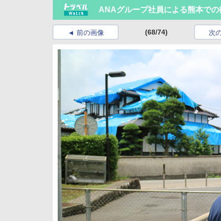
ANAグループ社員による熊本での
(68/74)
前の画像
次