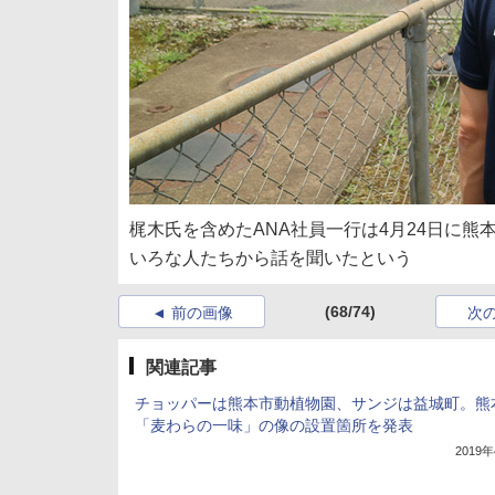
梶木氏を含めたANA社員一行は4月24日に熊
いろな人たちから話を聞いたという
(68/74)
前の画像
次
関連記事
チョッパーは熊本市動植物園、サンジは益城町。熊
「麦わらの一味」の像の設置箇所を発表
2019