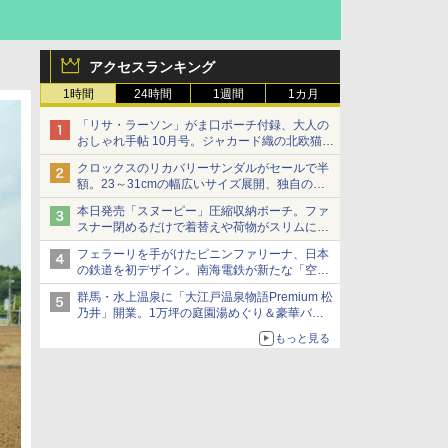
アクセスランキング
1時間
24時間
1週間
1カ月
「リサ・ラーソン」がま口ポーチ付録、大人の
おしゃれ手帖 10月号。ジャカード織の北欧猫デ
ザイン
クロックスのリカバリーサンダルがセールで半
額。23～31cmの幅広いサイズ展開、独自のク
ッション素材を採用
本日発売「スヌーピー」圧縮収納ポーチ。ファ
スナー閉めるだけで着替えや荷物がスリムにま
とまる
フェラーリを手がけたピニンファリーナ、日本
の鉄道を初デザイン。南海電鉄が新たな「空港
特急」をなにわ筋線へ導入
群馬・水上温泉に「大江戸温泉物語Premium 松
乃井」開業。1万坪の庭園湯めぐり＆豪華バイ
キングを体験してきた！
もっと見る