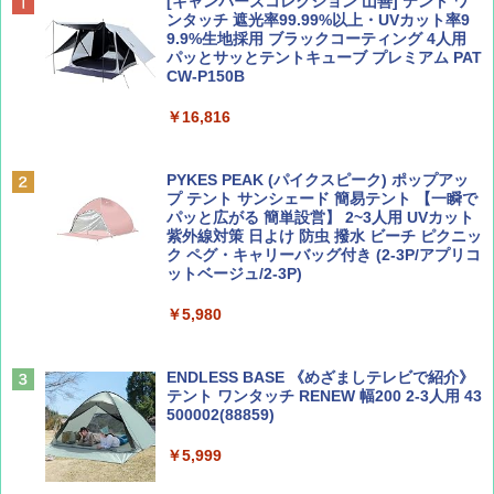
BE-PAL(ビ-パル) 2026年 10 月号【特別付録:
地球の歩き方 スター・ウォーズ
[キャンパーズコレクション 山善] テント ワ
ノルディスク 4ホール鋳鉄スキレット】
ンタッチ 遮光率99.99%以上・UVカット率9
9.9%生地採用 ブラックコーティング 4人用
￥2,695
パッとサッとテントキューブ プレミアム PAT
￥1,540
CW-P150B
￥16,816
BE-PAL(ビ-パル) 2026年 9 月号【特別付録:
D40 地球の歩き方 チェンマイ タイ北部の魅
SOTO ミニマル"旅"財布 ランダム2種】
力的な町 2026～2027 地球の歩き方D アジア
PYKES PEAK (パイクスピーク) ポップアッ
プ テント サンシェード 簡易テント 【一瞬で
￥1,500
￥2,079
パッと広がる 簡単設営】 2~3人用 UVカット
紫外線対策 日よけ 防虫 撥水 ビーチ ピクニッ
ク ペグ・キャリーバッグ付き (2-3P/アプリコ
ットベージュ/2-3P)
サライ 2026年 9月号 [雑誌]
A09 地球の歩き方 イタリア 2026～2027 地
球の歩き方A ヨーロッパ
￥5,980
￥600
￥2,479
ENDLESS BASE 《めざましテレビで紹介》
テント ワンタッチ RENEW 幅200 2-3人用 43
500002(88859)
ディズニーファン ２０２６年 ９月号 [雑
A26 地球の歩き方 チェコ ポーランド スロヴ
誌] (ＤＩＳＮＥＹ ＦＡＮ)
ァキア 2026～2027 地球の歩き方A ヨーロッ
パ
￥5,999
￥713