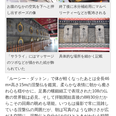
お腹のなかの空気を下へと押
終了後に水分補給用にマルベ
し出すポーズの像
リーティーなどが配布される
「サラライ」にはマッサージ
具体的な場所を細かく記載
のツボなどが描かれた絵が飾
られていた
「ルーシー・ダットン」で体が軽くなったあとは全長46
m×高さ15mの涅槃仏を鑑賞。柔らかな表情に朝から癒さ
れ心も穏やかに。足裏の螺鈿細工で表現された108の仏
教の世界観は必見。そして拝観開始直後の8時30分だか
らこその回廊の眺めも堪能。いつもは撮影で常に混雑し
ている涅槃仏の周囲だが、朝は写真のような静けさが広
がる空間に。涅槃仏と自分だけのひとときがかなう時間