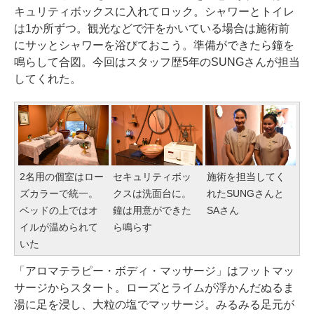
キュリティボックスに入れてロック。シャワーとトイレ
は1か所ずつ。観光などで汗をかいている場合は施術前
にサッとシャワーを浴びておこう。準備ができたら鐘を
鳴らして合図。今回はスタッフ歴5年のSUNGさんが担当
してくれた。
セキュリティボッ
2名用の個室はロー
施術を担当してく
クスは洗面台に。
ズカラーで統一。
れたSUNGさんと
鐘は用意ができた
ベッドの上ではオ
SAさん
ら鳴らす
イルが温められて
いた
「アロマテラピー・ボディ・マッサージ」はフットマッ
サージからスタート。ローズとライムが浮かんだぬるま
湯に足を浸し、大粒の塩でマッサージ。みるみる足元が