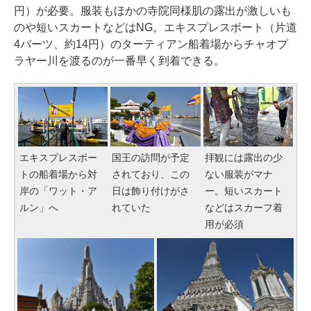
円）が必要。服装もほかの寺院同様肌の露出が激しいも
のや短いスカートなどはNG。エキスプレスボート（片道
4バーツ、約14円）のターティアン船着場からチャオプ
ラヤー川を渡るのが一番早く到着できる。
エキスプレスボー
国王の訪問が予定
拝観には露出の少
トの船着場から対
されており、この
ない服装がマナ
岸の「ワット・ア
日は飾り付けがさ
ー。短いスカート
ルン」へ
れていた
などはスカーフ着
用が必須