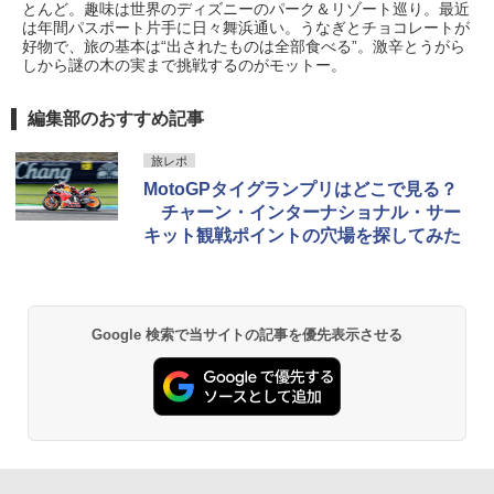
とんど。趣味は世界のディズニーのパーク＆リゾート巡り。最近
防水 UVカット 4段階高さ調整 軽量 収納袋付
は年間パスポート片手に日々舞浜通い。うなぎとチョコレートが
き
好物で、旅の基本は“出されたものは全部食べる”。激辛とうがら
しから謎の木の実まで挑戦するのがモットー。
￥6,459
編集部のおすすめ記事
GRANDOOR ステンレス保冷剤 2個セット 2
026リニューアル 急速冷凍 空間倍増 衛生的
旅レポ
コンパクト 保冷力長持ち
MotoGPタイグランプリはどこで見る？
チャーン・インターナショナル・サー
￥2,980
キット観戦ポイントの穴場を探してみた
熊撃退スプレー 熊よけスプレー 熊スプレー
【日本企業販売】超強力クマ対策スプレー 30
0ml（連続噴射30秒）110ml（連続噴射15
秒）射程5～10m 安全ロック搭載 携帯収納袋
Google 検索で当サイトの記事を優先表示させる
付き ヒグマ・イノシシ対策 自治体・教育機
関の購入実績 登山・キャンプ・アウトドア・
防災用品 長期保存可能 緊急時用 日本国内発
送
￥3,680