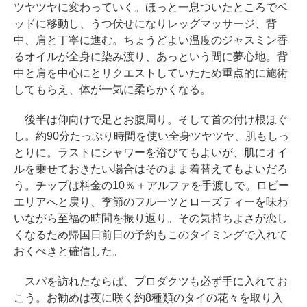
ツヤツヤに変わっていく。ほっと一息ついたところでベ
ッドに移動し、うつ伏せになりレッグマッサージ、背
中、肩と丁寧に進む。ちょうどよい温度のジャスミン香
るオイルが全身に染み渡り、あっという間に夢心地。背
中と肩を中心にとリクエストしていたため重点的に施術
してもらえ、体が一気に柔らかくなる。
後半は仰向けで足とお腹周り。そして首の付け根ほぐ
し。約90分たっぷり時間を使い全身ツヤツヤ、肌もしっ
とりに。ラストにシャワーを浴びてもよいが、肌にオイ
ルを乗せておきたい場合はそのまま着替えてもよいだろ
う。チップは料金の10％＋アルファを手渡しで。ロビー
エリアへと戻り、季節のフルーツとローズティーを味わ
いながら至福の時間を振り返り。その気持ちよさが恋し
くなるため帰国日前日の予約もこのタイミングで入れて
おくべきと確信した。
スパを訪れたならば、プロダクツも必ず手に入れてお
こう。お勧めは夜に咲く約8種類のタイの花々を取り入