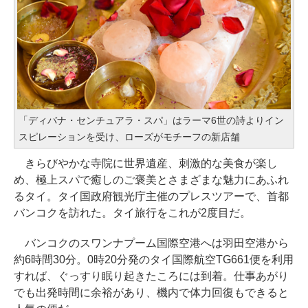
「ディバナ・センチュアラ・スパ」はラーマ6世の詩よりイン
スピレーションを受け、ローズがモチーフの新店舗
きらびやかな寺院に世界遺産、刺激的な美食が楽し
め、極上スパで癒しのご褒美とさまざまな魅力にあふれ
るタイ。タイ国政府観光庁主催のプレスツアーで、首都
バンコクを訪れた。タイ旅行をこれが2度目だ。
バンコクのスワンナプーム国際空港へは羽田空港から
約6時間30分。0時20分発のタイ国際航空TG661便を利用
すれば、ぐっすり眠り起きたころには到着。仕事あがり
でも出発時間に余裕があり、機内で体力回復もできると