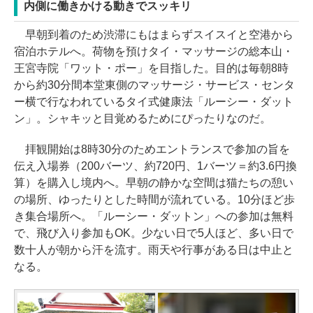
内側に働きかける動きでスッキリ
早朝到着のため渋滞にもはまらずスイスイと空港から
宿泊ホテルへ。荷物を預けタイ・マッサージの総本山・
王宮寺院「ワット・ポー」を目指した。目的は毎朝8時
から約30分間本堂東側のマッサージ・サービス・センタ
ー横で行なわれているタイ式健康法「ルーシー・ダット
ン」。シャキッと目覚めるためにぴったりなのだ。
拝観開始は8時30分のためエントランスで参加の旨を
伝え入場券（200バーツ、約720円、1バーツ＝約3.6円換
算）を購入し境内へ。早朝の静かな空間は猫たちの憩い
の場所、ゆったりとした時間が流れている。10分ほど歩
き集合場所へ。「ルーシー・ダットン」への参加は無料
で、飛び入り参加もOK。少ない日で5人ほど、多い日で
数十人が朝から汗を流す。雨天や行事がある日は中止と
なる。