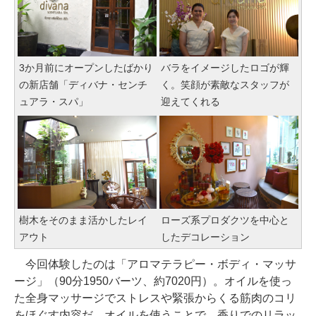
3か月前にオープンしたばかり
バラをイメージしたロゴが輝
の新店舗「ディバナ・センチ
く。笑顔が素敵なスタッフが
ュアラ・スパ」
迎えてくれる
樹木をそのまま活かしたレイ
ローズ系プロダクツを中心と
アウト
したデコレーション
今回体験したのは「アロマテラピー・ボディ・マッサ
ージ」（90分1950バーツ、約7020円）。オイルを使っ
た全身マッサージでストレスや緊張からくる筋肉のコリ
をほぐす内容だ。オイルを使うことで、香りでのリラッ