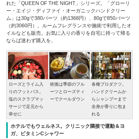
れた「QUEEN OF THE NIGHT」シリーズ。「グローリ
ー・エイジ・ディファイ・オーガニックハンドクリー
ム」は30gで380バーツ（約1368円）、80gで850バーツ
（約3060円）。ルームフレグランスや施術で利用したオ
イルなども販売。お気に入りの香りを自宅に持って帰る
ならば迷わず購入を。
各種プロダクツ。
ローズとライム入
術後は季節のフル
ハンドクリームか
りのフットバス。
ーツとローズティ
らシャンプーまで
塩のスクラブマッ
ーでクールダウン
全身が香りに包ま
サージで足元から
れる
幸せに
ホテルでもウェルネス。クリニック隣接で運動＆ヨ
ガ、ビタミンCシャワー