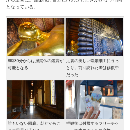
となっている。
8時30分からは涅槃仏の鑑賞が
足裏の美しい螺鈿細工にうっ
可能となる
とり。前回訪れた際は修復中
だった
誰もいない回廊。朝だからこ
拝観後は付属するフリーチケ