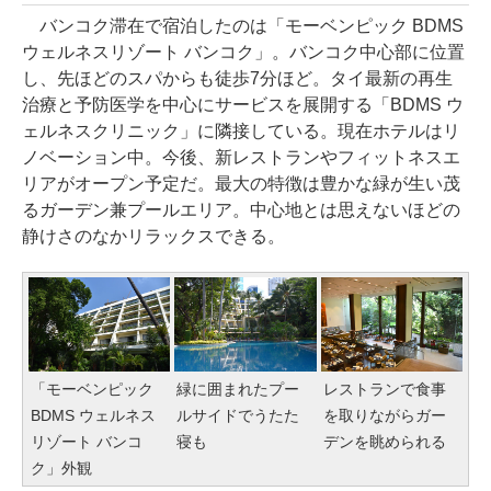
バンコク滞在で宿泊したのは「モーベンピック BDMS
ウェルネスリゾート バンコク」。バンコク中心部に位置
し、先ほどのスパからも徒歩7分ほど。タイ最新の再生
治療と予防医学を中心にサービスを展開する「BDMS ウ
ェルネスクリニック」に隣接している。現在ホテルはリ
ノベーション中。今後、新レストランやフィットネスエ
リアがオープン予定だ。最大の特徴は豊かな緑が生い茂
るガーデン兼プールエリア。中心地とは思えないほどの
静けさのなかリラックスできる。
「モーベンピック
緑に囲まれたプー
レストランで食事
BDMS ウェルネス
ルサイドでうたた
を取りながらガー
リゾート バンコ
寝も
デンを眺められる
ク」外観