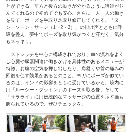
とができる。前方と後方の動きが分かるように講師が並
んでくれるので初めてでも安心。さらに一人一人の動き
を見て、ポーズを手取り足取り修正してくれる。「ヌー
ン・ソーン・サーン（1・2・3）」の掛け声とともに呼
吸を整え、夢中でポーズを取り気がつくと汗だく、気分
もスッキリ。
ストレッチを中心に構成されており、血の流れをよく
し心臓や臓器関連に働きかける具体性のあるメニューが
特徴。お腹の空気を押し出したり、肩凝りや首の痛みの
回復を促す効果があるとのこと。ヨガにポーズが似てい
るのは、インドの影響をともに受けているから。境内に
は「ルーシー・ダットン」のポーズを取る像、そして
「サラライ」には伝統的なマッサージの位置を示す画も
飾られているので、ぜひチェックを。