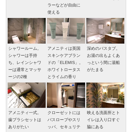
ラーなどが自由に
使える
アメニティは英国
シャワールーム。
深めのバスタブ。
スキンケアブラン
シャワーは手持
お湯の出もよくあ
ドの「ELEMIS」。
ち、レインシャワ
っという間に湯船
ホワイトロータス
ーは通常とマッサ
がたまる
とライムの香り
ージの2種
アメニティ一式。
クローゼットには
映える洗面所とト
歯ブラシセットは
バスローブやスリ
イレは入り口すぐ
ありがたい
ッパ、セキュリテ
脇にある