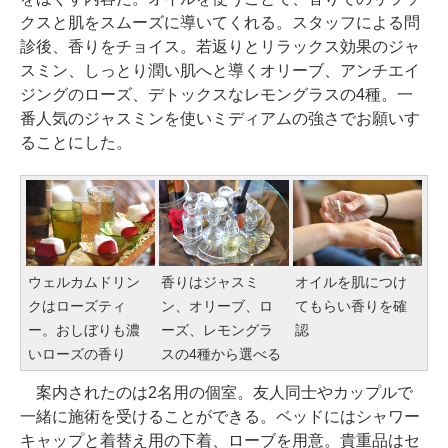
クスと肌をスムーズに導いてくれる。スタッフによる問
診後、香りをチョイス。若返りとリラックス効果のジャ
スミン、しっとり潤い肌へと導くオリーブ、アンチエイ
ジングのローズ、デトックスなレモングラスの4種。一
番人気のジャスミンを使いミディアムの強さでお願いす
ることにした。
ウェルカムドリン
香りはジャスミ
オイルを肌につけ
クはローズティ
ン、オリーブ、ロ
てもらい香りを確
ー。おしぼりも濃
ーズ、レモングラ
認
いローズの香り
スの4種から選べる
案内されたのは2名用の個室。友人同士やカップルで
一緒に施術を受けることができる。ベッドにはシャワー
キャップと着替え用の下着、ローブを用意。貴重品はセ