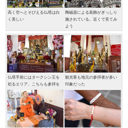
高く空へとそびえる仏塔は白
陶磁器による装飾がぎっしり
く美しい
施されている。近くで見てみ
よう
仏塔手前にはタークシン王を
観光客も地元の参拝者が多い
祀るエリア。こちらも参拝を
印象だった