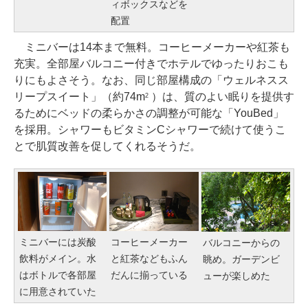
ィボックスなどを
配置
ミニバーは14本まで無料。コーヒーメーカーや紅茶も
充実。全部屋バルコニー付きでホテルでゆったりおこも
りにもよさそう。なお、同じ部屋構成の「ウェルネスス
リープスイート」（約74m
）は、質のよい眠りを提供す
2
るためにベッドの柔らかさの調整が可能な「YouBed」
を採用。シャワーもビタミンCシャワーで続けて使うこ
とで肌質改善を促してくれるそうだ。
ミニバーには炭酸
コーヒーメーカー
バルコニーからの
飲料がメイン。水
と紅茶などもふん
眺め。ガーデンビ
はボトルで各部屋
だんに揃っている
ューが楽しめた
に用意されていた