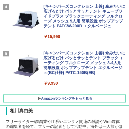
￥2,277
[キャンパーズコレクション 山善] 傘みたいに
広げるだけ パッとサッとテント キューブワ
イドプラス ブラックコーティング フルクロ
山と溪谷 2026年8月号「南アルプス大全」
新しい日本地理 地図・統計・移動から読み
ーズ メッシュ 5人用 簡単設置 ポップアップ
解く (講談社現代新書)
テント PATCW-200B エクルベージュ
￥1,540
￥1,540
￥15,990
[キャンパーズコレクション 山善] 傘みたいに
広げるだけ パッとサッとテント ブラックコ
ーティング フルクローズ メッシュ 3-4人用
簡単設置 ポップアップテント エクルベージ
ュ(BC仕様) PATC-150B(EB)
￥9,990
Amazonランキングをもっと見る
相川真由美
フリーライター/鉄鋼業やIT系やエンタメ関連の雑誌やWeb媒体
DEWEL パラソル 大型 ビーチ アウトドアパ
の編集者を経て、フリーの記者として活動中。海外は一人旅がほ
ラソル ガーデン サイトシート付 折りたたみ