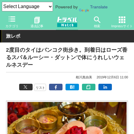
Powered by
Translate
トラベル Watch
地域
海外旅行
東南アジア
カテゴリ
過去記事
検索
Impressサイト
旅レポ
2度目のタイはバンコク街歩き。到着日はローズ香
るスパ＆ルーシー・ダットンで体にうれしいウェ
ルネスデー
相川真由美
2019年12月6日 11:00
リスト