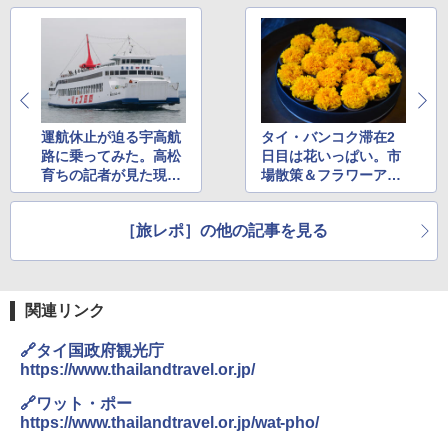
Across やわらか保冷剤 日本製 固まらない 1
1cm ソフト 2個セット (2個セット)
￥680
運航休止が迫る宇高航
タイ・バンコク滞在2
折りたたみ椅子 アウトドアチェア 伸縮式 キ
路に乗ってみた。高松
日目は花いっぱい。市
ャンプ椅子
育ちの記者が見た現状
場散策＆フラワーアー
￥1,380
と再開への期待
ト作りで花文化を体感
［旅レポ］の他の記事を見る
関連リンク
🔗タイ国政府観光庁
https://www.thailandtravel.or.jp/
🔗ワット・ポー
https://www.thailandtravel.or.jp/wat-pho/