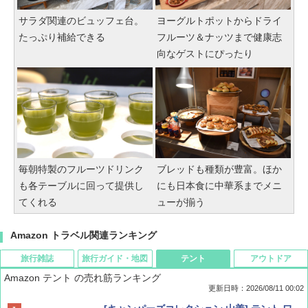
サラダ関連のビュッフェ台。
ヨーグルトポットからドライ
たっぷり補給できる
フルーツ＆ナッツまで健康志
向なゲストにぴったり
毎朝特製のフルーツドリンク
ブレッドも種類が豊富。ほか
も各テーブルに回って提供し
にも日本食に中華系までメニ
てくれる
ューが揃う
Amazon トラベル関連ランキング
旅行雑誌
旅行ガイド・地図
テント
アウトドア
Amazon テント の売れ筋ランキング
更新日時：2026/08/11 00:02