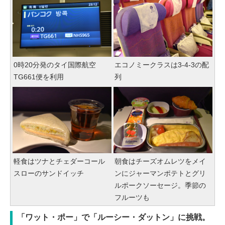
0時20分発のタイ国際航空
エコノミークラスは3-4-3の配
TG661便を利用
列
軽食はツナとチェダーコール
朝食はチーズオムレツをメイ
スローのサンドイッチ
ンにジャーマンポテトとグリ
ルポークソーセージ。季節の
フルーツも
「ワット・ポー」で「ルーシー・ダットン」に挑戦。