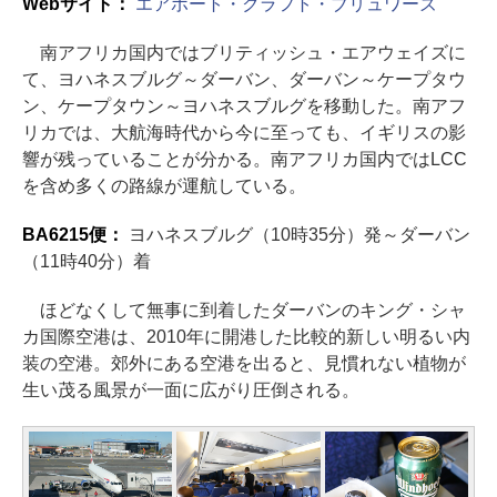
Webサイト：
エアポート・クラフト・ブリュワーズ
南アフリカ国内ではブリティッシュ・エアウェイズに
て、ヨハネスブルグ～ダーバン、ダーバン～ケープタウ
ン、ケープタウン～ヨハネスブルグを移動した。南アフ
リカでは、大航海時代から今に至っても、イギリスの影
響が残っていることが分かる。南アフリカ国内ではLCC
を含め多くの路線が運航している。
BA6215便：
ヨハネスブルグ（10時35分）発～ダーバン
（11時40分）着
ほどなくして無事に到着したダーバンのキング・シャ
カ国際空港は、2010年に開港した比較的新しい明るい内
装の空港。郊外にある空港を出ると、見慣れない植物が
生い茂る風景が一面に広がり圧倒される。