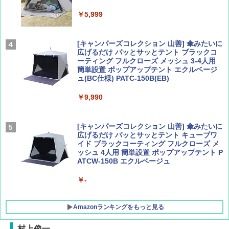
Coyote No.89 特集 星野道夫 夢見る旅
A26 地球の歩き方 チェコ ポーランド スロヴ
ァキア 2026～2027 地球の歩き方A ヨーロッ
￥5,999
パ
￥1,540
￥2,277
[キャンパーズコレクション 山善] 傘みたいに
広げるだけ パッとサッとテント ブラックコ
ーティング フルクローズ メッシュ 3-4人用
簡単設置 ポップアップテント エクルベージ
AIRLINE（エアライン）2026年9月号【特
新しい日本地理 地図・統計・移動から読み
ュ(BC仕様) PATC-150B(EB)
集】ボーイング110周年を祝して！
解く (講談社現代新書)
￥9,990
￥1,760
￥1,540
[キャンパーズコレクション 山善] 傘みたいに
広げるだけ パッとサッとテント キューブワ
イド ブラックコーティング フルクローズ メ
ッシュ 4人用 簡単設置 ポップアップテント P
ATCW-150B エクルベージュ
￥-
Amazonランキングをもっと見る
村上俊一