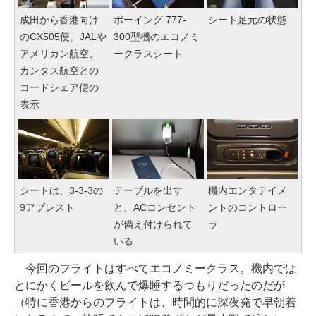
成田から香港向け
ボーイング 777-
シート足元の状態
のCX505便。JALや
300型機のエコノミ
アメリカン航空、
ークラスシート
カンタス航空との
コードシェア便の
表示
シートは、3-3-3の
テーブルを出す
機内エンタテイメ
9アブレスト
と、ACコンセント
ントのコントロー
が備え付けられて
ラ
いる
今回のフライトはすべてエコノミークラス。機内では
とにかくビールを飲んで爆睡するつもりだったのだが
（特に香港からのフライトは、時間的に深夜発で早朝着