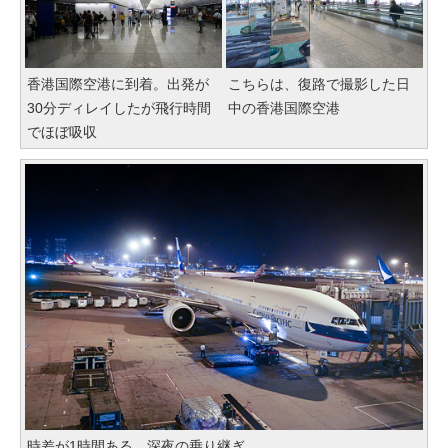
香港国際空港に到着。出発が
こちらは、復路で撮影した日
30分ディレイしたが飛行時間
中の香港国際空港
でほぼ吸収
時差が1時間ある。深夜の乗り継ぎ