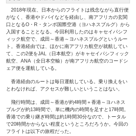
2018年現在、日本からのフライトは残念ながら直行便
がなく、香港やドバイなどを経由し、南アフリカの玄関
口となるO・R・タンボ国際空港（ヨハネスブルグ）から
入国することとなる。今回利用したのはキャセイパシフ
ィック航空で、成田～香港～ヨハネスブルグというルー
ト。香港経由では、ほかに南アフリカ航空が就航してい
て、この2便をJAL（日本航空）がキャセイパシフィック
航空、ANA（全日本空輸）が南アフリカ航空のコードシ
ェア便を運航している。
香港経由のルートは毎日運航している。乗り換えをい
とわなければ、アクセスが難しいということはない。
飛行時間は、成田～香港が約4時間＋香港～ヨハネス
ブルグが約13時間で、単に機内の時間を足すと17時間。
香港での乗り継ぎ時間は約1時間30分なので、トータル
で20時間かからない程度というところだろうか。今回の
フライトは以下の旅程だった。