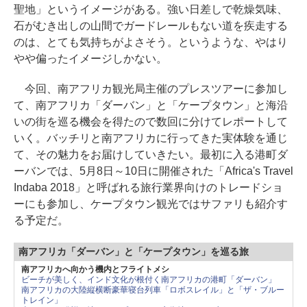
聖地」というイメージがある。強い日差しで乾燥気味、
石がむき出しの山間でガードレールもない道を疾走する
のは、とても気持ちがよさそう。というような、やはり
やや偏ったイメージしかない。
今回、南アフリカ観光局主催のプレスツアーに参加し
て、南アフリカ「ダーバン」と「ケープタウン」と海沿
いの街を巡る機会を得たので数回に分けてレポートして
いく。バッチリと南アフリカに行ってきた実体験を通じ
て、その魅力をお届けしていきたい。最初に入る港町ダ
ーバンでは、5月8日～10日に開催された「Africa's Travel
Indaba 2018」と呼ばれる旅行業界向けのトレードショ
ーにも参加し、ケープタウン観光ではサファリも紹介す
る予定だ。
南アフリカ「ダーバン」と「ケープタウン」を巡る旅
南アフリカへ向かう機内とフライトメシ
ビーチが美しく、インド文化が根付く南アフリカの港町「ダーバン」
南アフリカの大陸縦横断豪華寝台列車「ロボスレイル」と「ザ・ブルー
トレイン」