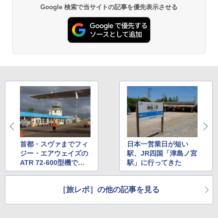
Google 検索で当サイトの記事を優先表示させる
￥3,680
ポインターライト 強力 小型 緑色/赤色/青紫色
USB充電式 高精度 超長距離照射 長時間使用
可能 安全ロック付き 高安全性 金属製耐久 コ
ンパクト多機能設計 持ち運び便利 アウトド
ア/オフィス/教育現場/展示会用 緑
￥1,180
HYREKK 八角形タープ 防水タープ 3×4.5m
ブラックラバーコーティング UPF50+ UVカ
ット 5000mm耐水圧 210D生地 遮光
首都・スヴァまでフィ
日本一営業日が短い
￥6,579
ジー・エアウェイズの
駅、JR四国「津島ノ宮
ATR 72-600型機で移
駅」に行ってきた
動。日本車が多く走る
スヴァの街も散策
［旅レポ］の他の記事を見る