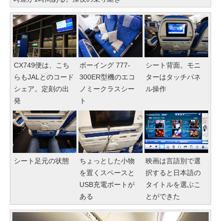
CX749便は、こち
ボーイング 777-
シート背面。モニ
らもJALとのコード
300ER型機のエコ
ターはタッチパネ
シェア。定刻の出
ノミークラスシー
ル操作
発
ト
シート足元の状態
ちょっとした小物
映画は言語別で選
を置くスペースと
択すると日本語の
USB充電ポートが
タイトルを選ぶこ
ある
とができた