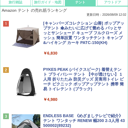
旅行雑誌
旅行ガイド・地図
テント
アウトドア
Amazon テント の売れ筋ランキング
更新日時：2026/08/09 12:02
BE-PAL(ビ-パル) 2026年 9 月号【特別付録:
地球の歩き方 スター・ウォーズ
[キャンパーズコレクション 山善] ポップアッ
SOTO ミニマル"旅"財布 ランダム2種】
プテント 傘みたいに広げて畳める パッとサ
ッとサンシェード キューブ フルクローズ メ
￥2,695
ッシュ 簡単設置 ワンタッチテント キャンプ
￥1,500
&ハイキング カーキ PATC-150(KH)
￥6,830
ディズニーファン ２０２６年 ９月号 [雑
D40 地球の歩き方 チェンマイ タイ北部の魅
誌] (ＤＩＳＮＥＹ ＦＡＮ)
力的な町 2026～2027 地球の歩き方D アジア
PYKES PEAK (パイクスピーク) 着替えテン
ト プライバシー テント 【中が透けない】 1
￥713
￥2,079
人用 折りたたみ 防災グッズ 災害用トイレ ビ
ーチ ピクニック ポップアップテント 携帯 簡
易 トイレテント (ブラック)
山と溪谷 2026年8月号「南アルプス大全」
A09 地球の歩き方 イタリア 2026～2027 地
￥4,980
球の歩き方A ヨーロッパ
￥1,540
￥2,479
ENDLESS BASE 《めざましテレビで紹介》
テント ワンタッチ RENEW 幅200 2-3人用 43
500002(89232)