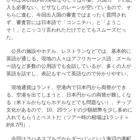
入も必要ない。ビザなしのレーンが空いているので、そ
ちらに進む。今回出入国の審査ではまったく質問され
ず、審査官には日本語で「コンニチハ」と「ようこ
そ！」とニッコリ言われただけでとてもスムーズだっ
た。
公共の施設やホテル、レストランなどでは、基本的に
英語が通じる。現地の人々はアフリカーンス語、ズール
ー語など多数の公用語でも会話しているが、多くの人が
英語を話すし、表記もすべて英語なので分かりやすい。
現地通貨はランド。空港内で日本円から両替ができ
る。空港を出てしまうと、日本円からの両替が難しくな
る（米ドルからならホテルなどでも問題ない）。チップ
文化があるので、10、20ランドの少額紙幣を少し多めに
入れてもらうとベストだ（ツアー時の相場は1ランド＝
約8.7円）。
今回はヨハネスブルグからダーバンという海辺の港町