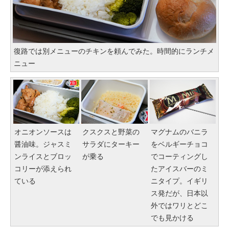
復路では別メニューのチキンを頼んでみた。時間的にランチメ
ニュー
オニオンソースは
クスクスと野菜の
マグナムのバニラ
醤油味。ジャスミ
サラダにターキー
をベルギーチョコ
ンライスとブロッ
が乗る
でコーティングし
コリーが添えられ
たアイスバーのミ
ている
ニタイプ。イギリ
ス発だが、日本以
外ではワリとどこ
でも見かける