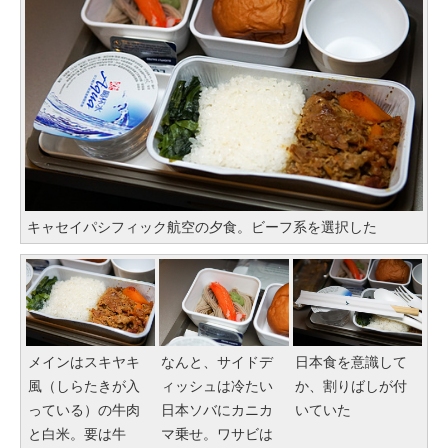
キャセイパシフィック航空の夕食。ビーフ系を選択した
メインはスキヤキ
なんと、サイドデ
日本食を意識して
風（しらたきが入
ィッシュは冷たい
か、割りばしが付
っている）の牛肉
日本ソバにカニカ
いていた
と白米。要は牛
マ乗せ。ワサビは