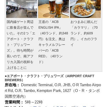
国内線ゲート周辺
王道の「ACB
おつまみに頼んだ
に飲食店が並んで
ENGLISH IPA」
「カラマリ」（70
いた。その1つ「エ
（40ランド、約348
ランド、約609
アポート・クラフ
円）を注文。奥は
円）。イカのフラ
ト・ブリュワー
キャラメルフレー
イ
ズ」。待ち時間が
バーの「ACB
長いので、南アフ
RED」（40ラン
リカ入国の祝杯を
ド）
上げることに
エアポート・クラフト・ブリュワーズ（AIRPORT CRAFT
BREWERS）
所在地：
Domestic Terminal, O.R. JHB, O R Tambo Airpo
rt Rd, O.R. Tambo, Kempton Park, 1627（O・R・タンボ
国際空港内）
営業時間：
5時～22時