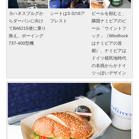
ヨハネスブルグか
シートは3-3の6ア
ビールを頼むと、
らダーバンに向け
ブレスト
隣国ナミビアのビ
てBA6215便に乗り
ール「ウイントフ
換え。ボーイング
ック」（Windhock
737-400型機
はナミビアの首
都）。ナミビアは
ドイツ植民地時代
の名残からかドイ
ツっぽいデザイン