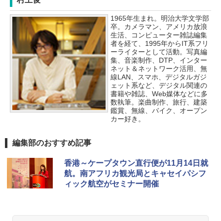
1965年生まれ。明治大学文学部
GRANDOOR ステンレス保冷剤 2個セット 2
卒。カメラマン、アメリカ放浪
026リニューアル 急速冷凍 空間倍増 衛生的
生活、コンピューター雑誌編集
コンパクト 保冷力長持ち
者を経て、1995年からIT系フリ
ーライターとして活動。写真編
￥2,980
集、音楽制作、DTP、インター
ネット＆ネットワーク活用、無
線LAN、スマホ、デジタルガジ
DEWEL パラソル 大型 ビーチ アウトドアパ
ェット系など、デジタル関連の
ラソル ガーデン サイトシート付 折りたたみ
書籍や雑誌、Web媒体などに多
防水 UVカット 4段階高さ調整 軽量 収納袋付
数執筆。楽曲制作、旅行、建築
き
鑑賞、無線、バイク、オープン
カー好き。
￥6,459
編集部のおすすめ記事
熊撃退スプレー 熊よけスプレー 熊スプレー
【日本企業販売】超強力クマ対策スプレー 30
香港～ケープタウン直行便が11月14日就
0ml（連続噴射30秒）110ml（連続噴射15
航。南アフリカ観光局とキャセイパシフ
秒）射程5～10m 安全ロック搭載 携帯収納袋
ィック航空がセミナー開催
付き ヒグマ・イノシシ対策 自治体・教育機
関の購入実績 登山・キャンプ・アウトドア・
防災用品 長期保存可能 緊急時用 日本国内発
送