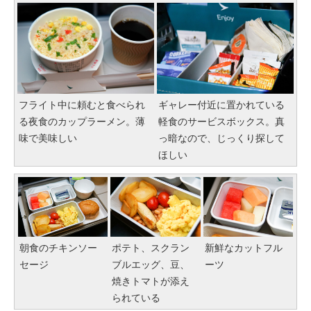
フライト中に頼むと食べられ
ギャレー付近に置かれている
る夜食のカップラーメン。薄
軽食のサービスボックス。真
味で美味しい
っ暗なので、じっくり探して
ほしい
朝食のチキンソー
ポテト、スクラン
新鮮なカットフル
セージ
ブルエッグ、豆、
ーツ
焼きトマトが添え
られている