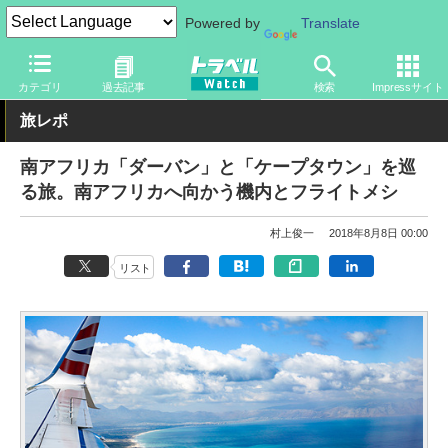
Powered by
Translate
トラベル Watch
地域
海外旅行
中東・アフリカ
カテゴリ
過去記事
検索
Impressサイト
旅レポ
南アフリカ「ダーバン」と「ケープタウン」を巡
る旅。南アフリカへ向かう機内とフライトメシ
村上俊一
2018年8月8日 00:00
リスト