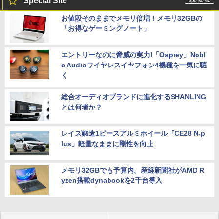
Special Site
お値段そのままでメモリ倍増！メモリ32GBの
「お得なゲーミングノート」
エントリーなのに脅威の実力!「Osprey」Nobl
e Audioワイヤレスイヤフォン4機種を一気に聴
く
総合オーディオブランドに進化するSHANLING
とは何者か？
レイズ鍛造1ピースアルミホイール「CE28 N-p
lus」軽量なままに剛性を向上
メモリ32GBでも予算内。産経新聞社がAMD R
yzen搭載dynabookを2千台導入