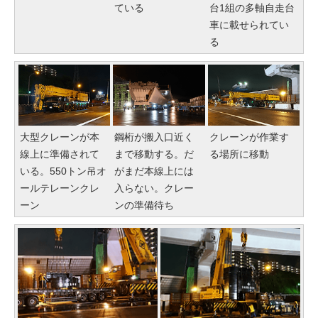
ている
台1組の多軸自走台
車に載せられてい
る
大型クレーンが本
鋼桁が搬入口近く
クレーンが作業す
線上に準備されて
まで移動する。だ
る場所に移動
いる。550トン吊オ
がまだ本線上には
ールテレーンクレ
入らない。クレー
ーン
ンの準備待ち