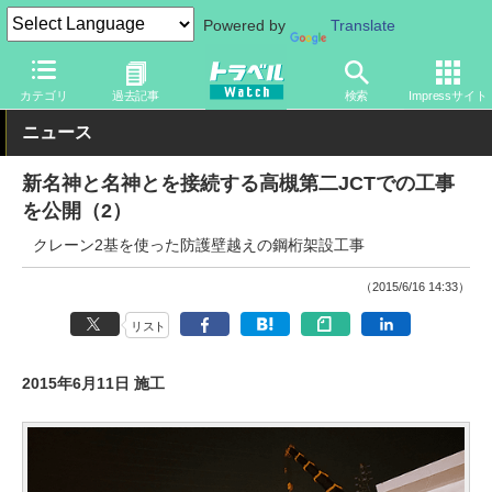
Powered by
Translate
トラベル Watch
企業・政府・官庁
道路
NEXCO
カテゴリ
過去記事
検索
Impressサイト
ニュース
新名神と名神とを接続する高槻第二JCTでの工事
を公開（2）
クレーン2基を使った防護壁越えの鋼桁架設工事
（2015/6/16 14:33）
リスト
2015年6月11日 施工