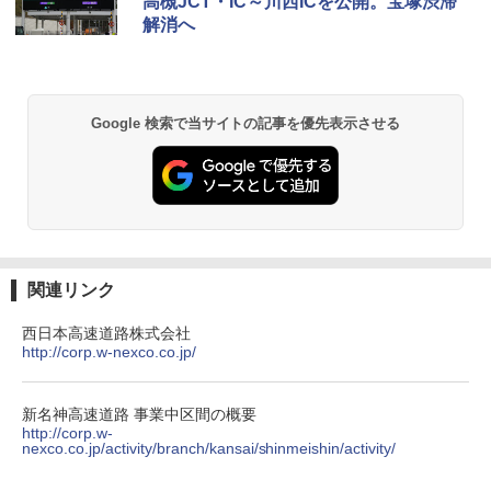
高槻JCT・IC～川西ICを公開。宝塚渋滞
￥14,800
解消へ
￥6,832
A09 地球の歩き方 イタリア 2026～2027 地
GRANDOOR ステンレス保冷剤 2個セット 2
球の歩き方A ヨーロッパ
026リニューアル 急速冷凍 空間倍増 衛生的
PYKES PEAK (パイクスピーク) 着替えテン
コンパクト 保冷力長持ち
ト プライバシー テント 【中が透けない】 1
￥2,479
Google 検索で当サイトの記事を優先表示させる
人用 折りたたみ 防災グッズ 災害用トイレ ビ
￥2,980
ーチ ピクニック ポップアップテント 携帯 簡
易 トイレテント (ブラック)
A26 地球の歩き方 チェコ ポーランド スロヴ
熊撃退スプレー 熊よけスプレー 熊スプレー
￥4,980
ァキア 2026～2027 地球の歩き方A ヨーロッ
【日本企業販売】超強力クマ対策スプレー 30
パ
0ml（連続噴射30秒）110ml（連続噴射15
秒）射程5～10m 安全ロック搭載 携帯収納袋
￥2,277
ENDLESS BASE 《めざましテレビで紹介》
付き ヒグマ・イノシシ対策 自治体・教育機
関連リンク
テント ワンタッチ RENEW 幅200 2-3人用 43
関の購入実績 登山・キャンプ・アウトドア・
500002(88859)
防災用品 長期保存可能 緊急時用 日本国内発
西日本高速道路株式会社
送
地球の歩き方 スター・ウォーズ
http://corp.w-nexco.co.jp/
￥5,499
￥3,680
￥2,695
新名神高速道路 事業中区間の概要
[キャンパーズコレクション 山善] 傘みたいに
http://corp.w-
広げるだけ パッとサッとテント ブラックコ
DEWEL パラソル 大型 ビーチ アウトドアパ
nexco.co.jp/activity/branch/kansai/shinmeishin/activity/
ーティング フルクローズ メッシュ 3-4人用
ラソル ガーデン サイトシート付 折りたたみ
簡単設置 ポップアップテント エクルベージ
防水 UVカット 4段階高さ調整 軽量 収納袋付
新しい日本地理 地図・統計・移動から読み