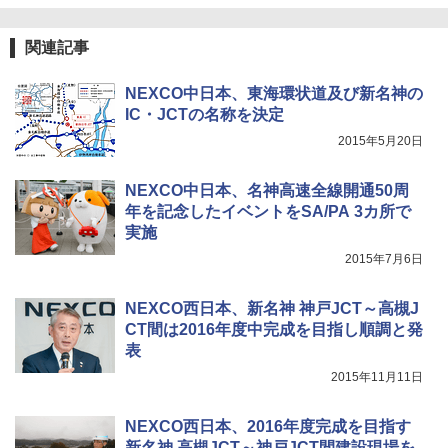
ュ(BC仕様) PATC-150B(EB)
き
解く (講談社現代新書)
￥8,991
￥6,459
￥1,540
関連記事
NEXCO中日本、東海環状道及び新名神の
Coleman(コールマン) ツーリングドーム/LD
ポインターライト 強力 小型 緑色/赤色/青紫色
X 2人用 3人用 キャンプ アウトドア フェス
USB充電式 高精度 超長距離照射 長時間使用
IC・JCTの名称を決定
収納 コンパクト 簡単設営 カンガルーテント
可能 安全ロック付き 高安全性 金属製耐久 コ
2015年5月20日
ソロキャンプ ソロテント
ンパクト多機能設計 持ち運び便利 アウトド
ア/オフィス/教育現場/展示会用 緑
￥20,718
NEXCO中日本、名神高速全線開通50周
￥1,180
年を記念したイベントをSA/PA 3カ所で
実施
2015年7月6日
NEXCO西日本、新名神 神戸JCT～高槻J
CT間は2016年度中完成を目指し順調と発
表
2015年11月11日
NEXCO西日本、2016年度完成を目指す
新名神 高槻JCT～神戸JCT間建設現場を