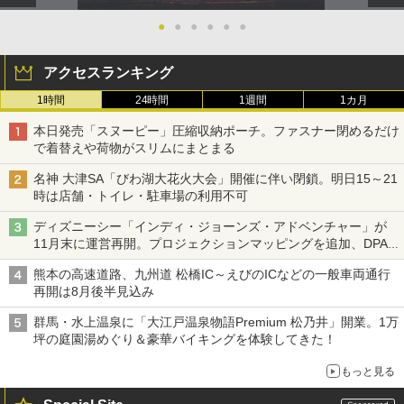
●
●
●
●
●
●
アクセスランキング
1時間
24時間
1週間
1カ月
本日発売「スヌーピー」圧縮収納ポーチ。ファスナー閉めるだけ
で着替えや荷物がスリムにまとまる
名神 大津SA「びわ湖大花火大会」開催に伴い閉鎖。明日15～21
時は店舗・トイレ・駐車場の利用不可
ディズニーシー「インディ・ジョーンズ・アドベンチャー」が
11月末に運営再開。プロジェクションマッピングを追加、DPA
は1500円
熊本の高速道路、九州道 松橋IC～えびのICなどの一般車両通行
再開は8月後半見込み
群馬・水上温泉に「大江戸温泉物語Premium 松乃井」開業。1万
坪の庭園湯めぐり＆豪華バイキングを体験してきた！
もっと見る