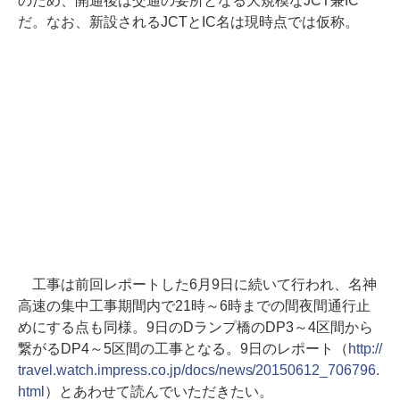
のため、開通後は交通の要所となる大規模なJCT兼IC
だ。なお、新設されるJCTとIC名は現時点では仮称。
工事は前回レポートした6月9日に続いて行われ、名神
高速の集中工事期間内で21時～6時までの間夜間通行止
めにする点も同様。9日のDランプ橋のDP3～4区間から
繋がるDP4～5区間の工事となる。9日のレポート（
http://
travel.watch.impress.co.jp/docs/news/20150612_706796.
html
）とあわせて読んでいただきたい。