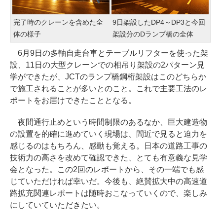
完了時のクレーンを含めた全
9日架設したDP4～DP3と今回
体の様子
架設分のDランプ橋の全体
6月9日の多軸自走台車とテーブルリフターを使った架
設、11日の大型クレーンでの相吊り架設の2パターン見
学ができたが、JCTのランプ橋鋼桁架設はこのどちらか
で施工されることが多いとのこと。これで主要工法のレ
ポートをお届けできたこととなる。
夜間通行止めという時間制限のあるなか、巨大建造物
の設置を的確に進めていく現場は、間近で見ると迫力を
感じるのはもちろん、感動も覚える。日本の道路工事の
技術力の高さを改めて確認できた、とても有意義な見学
会となった。この2回のレポートから、その一端でも感
じていただければ幸いだ。今後も、絶賛拡大中の高速道
路拡充関連レポートは随時おこなっていくので、楽しみ
にしていていただきたい。