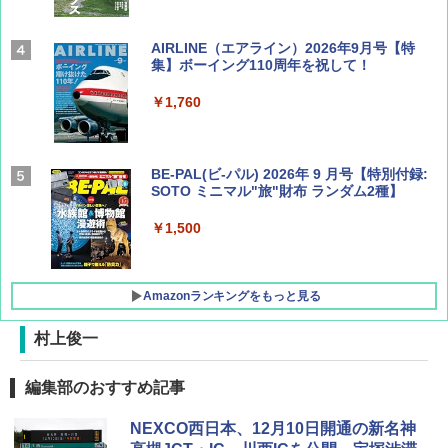
AIRLINE（エアライン）2026年9月号【特
集】ボーイング110周年を祝して！
￥1,760
BE-PAL(ビ-パル) 2026年 9 月号【特別付録:
SOTO ミニマル"旅"財布 ランダム2種】
￥1,500
Amazonランキングをもっと見る
村上俊一
D40 地球の歩き方 チェンマイ タイ北部の魅
[キャンパーズコレクション 山善] ポップアッ
BUNDOK(バンドック)ソロ ドーム 1 EX BDK
編集部のおすすめ記事
力的な町 2026～2027 地球の歩き方D アジア
プテント 傘みたいに広げて畳める パッとサ
-08EX カーキ ソロキャンプ ポリエステル フ
ッとサンシェード キューブ フルクローズ メ
レーム テント
NEXCO西日本、12月10日開通の新名神
ッシュ 簡単設置 ワンタッチテント キャンプ
￥2,079
&ハイキング カーキ PATC-150(KH)