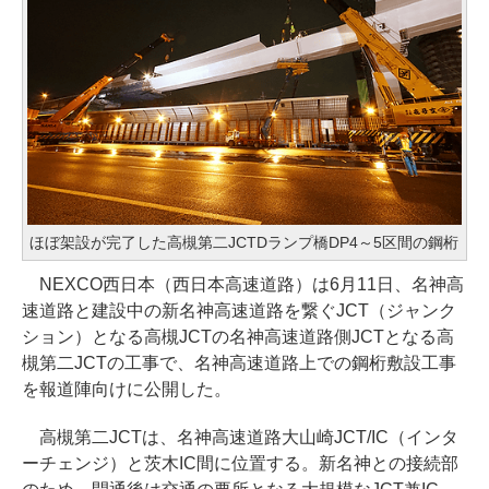
ほぼ架設が完了した高槻第二JCTDランプ橋DP4～5区間の鋼桁
NEXCO西日本（西日本高速道路）は6月11日、名神高
速道路と建設中の新名神高速道路を繋ぐJCT（ジャンク
ション）となる高槻JCTの名神高速道路側JCTとなる高
槻第二JCTの工事で、名神高速道路上での鋼桁敷設工事
を報道陣向けに公開した。
高槻第二JCTは、名神高速道路大山崎JCT/IC（インタ
ーチェンジ）と茨木IC間に位置する。新名神との接続部