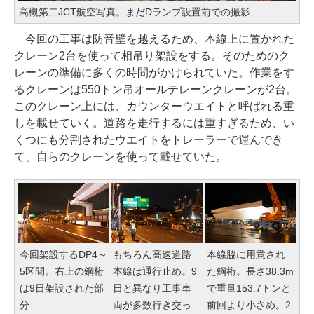
高槻第二JCT航空写真。まだDランプ設置前での撮影
今回の工事は防音壁を越えるため、本線上に置かれた
クレーン2台を使って相吊り架設をする。そのためのク
レーンの準備に多くの時間がかけられていた。作業をす
るクレーンは550トン吊オールテレーンクレーンが2台。
このクレーン上には、カウンターウエイトと呼ばれる重
しを載せていく。道路を走行するには重すぎるため、い
くつにも分割されたウエイトをトレーラーで運んでき
て、自らのクレーンを使って載せていた。
今回架設するDP4～
もちろん高速道路
本線脇に用意され
5区間。右上の鋼桁
本線は通行止め。9
た鋼桁。長さ38.3m
は9日架設された部
日と異なり工事車
で重量153.7トンと
分
両が多数行き交っ
前回より小さめ。2