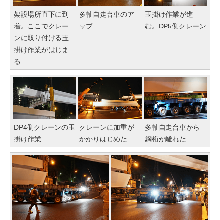
架設場所直下に到
多軸自走台車のア
玉掛け作業が進
着。ここでクレー
ップ
む。DP5側クレーン
ンに取り付ける玉
掛け作業がはじま
る
DP4側クレーンの玉
クレーンに加重が
多軸自走台車から
掛け作業
かかりはじめた
鋼桁が離れた