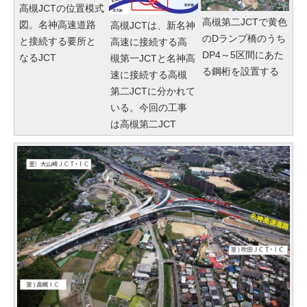
高槻JCTの位置模式
高槻第二JCTで黄色
図。名神高速道路
高槻JCTは、新名神
のDランプ橋のうち
と接続する要所と
高速に接続する高
DP4～5区間にあた
なるJCT
槻第一JCTと名神高
る鋼桁を設置する
速に接続する高槻
第二JCTに分かれて
いる。今回の工事
は高槻第二JCT