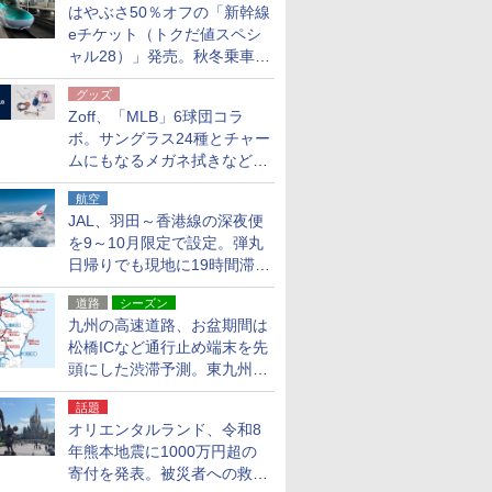
はやぶさ50％オフの「新幹線
eチケット（トクだ値スペシ
ャル28）」発売。秋冬乗車
分、えきねっと限定
グッズ
Zoff、「MLB」6球団コラ
ボ。サングラス24種とチャー
ムにもなるメガネ拭きなど雑
貨24種
航空
JAL、羽田～香港線の深夜便
を9～10月限定で設定。弾丸
日帰りでも現地に19時間滞在
できる
道路
シーズン
九州の高速道路、お盆期間は
松橋ICなど通行止め端末を先
頭にした渋滞予測。東九州道
への迂回は料金調整を実施
話題
オリエンタルランド、令和8
年熊本地震に1000万円超の
寄付を発表。被災者への救援