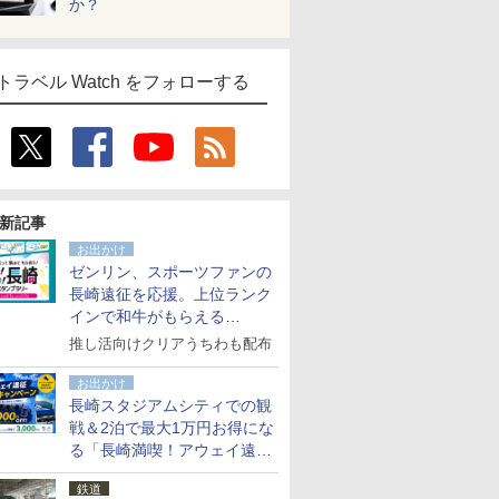
か？
トラベル Watch をフォローする
新記事
お出かけ
ゼンリン、スポーツファンの
長崎遠征を応援。上位ランク
インで和牛がもらえる
「GO！GO！長崎スタンプラ
推し活向けクリアうちわも配布
リー」
お出かけ
長崎スタジアムシティでの観
戦＆2泊で最大1万円お得にな
る「長崎満喫！アウェイ遠征
応援キャンペーン」
鉄道