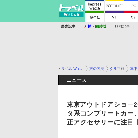
過去記事
万
博
・
園芸博
取材記事
トラベル Watch
旅の方法
クルマ旅
車中
ニュース
東京アウトドアショー2
タ系コンプリートカー、
正アクセサリーに注目