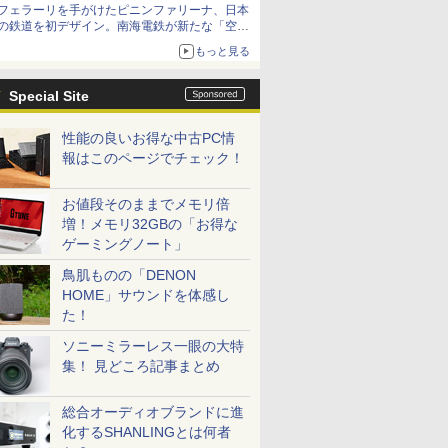
フェラーリを手がけたピニンファリーナ、日本
の鉄道を初デザイン。南海電鉄が新たな「空港
特急」をなにわ筋線へ導入
もっと見る
Special Site
性能の良いお得な中古PC情
報はこのページでチェック！
お値段そのままでメモリ倍
増！メモリ32GBの「お得な
ゲーミングノート」
鳥肌ものの「DENON
HOME」サウンドを体感し
た！
ソニーミラーレス一眼の大特
集！ 見どころ記事まとめ
総合オーディオブランドに進
化するSHANLINGとは何者