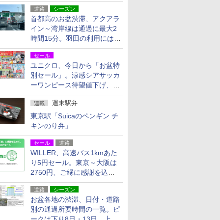
活動・復旧支援
道路
シーズン
首都高のお盆渋滞、アクアラ
イン～湾岸線は通過に最大2
時間15分。羽田の利用には
「空港西出口」の利用検討を
セール
ユニクロ、今日から「お盆特
別セール」。涼感シアサッカ
ーワンピース待望値下げ、撥
水ギアショーツは1990円に
週末駅弁
連載
東京駅「Suicaのペンギン チ
キンのり弁」
セール
道路
WILLER、高速バス1kmあた
り5円セール。東京～大阪は
2750円、ご縁に感謝を込め
た20周年記念キャンペーン
道路
シーズン
お盆各地の渋滞、日付・道路
別の通過所要時間の一覧。ピ
ークは下り8日・13日、上り