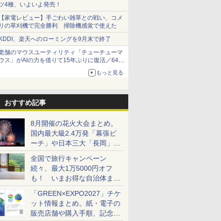
ツ4種、いよいよ発売！
【家電レビュー】手ごわい雑草との戦い、コメ
リの草刈機で完全勝利 掃除機感覚で使えた
KDDI、楽天へのローミングを9月末で終了
老舗のマウスユーティリティ「チューチューマ
ウス」がAIの力を借りて15年ぶりに復活／64bit
化、Windows 10/11、「Chrome」も走り回
もっと見る
る。復活記念で2026年末まで500円
おすすめ記事
8月開催の花火大会まとめ。
国内最大級2.4万発「幕張ビ
ーチ」や日本三大「長岡」な
ど大型イベント目白押し！
全国で旅行キャンペーン
続々、最大1万5000円オフ
も！ いまお得な自治体まと
め
「GREEN×EXPO2027」チケ
ット情報まとめ。紙・電子の
販売店舗や購入手順、記念チ