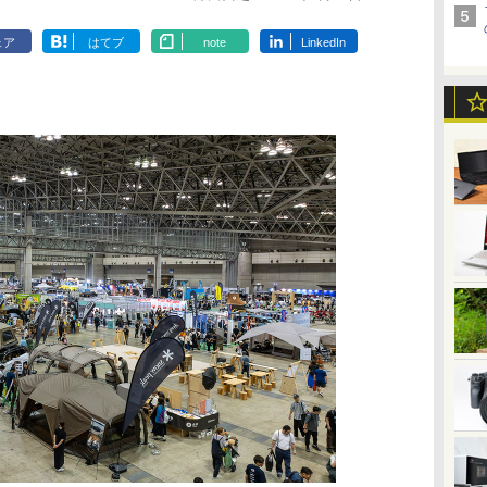
ェア
はてブ
note
LinkedIn