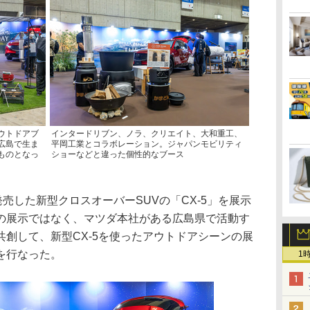
ウトドアブ
インタードリブン、ノラ、クリエイト、大和重工、
広島で生ま
平岡工業とコラボレーション。ジャパンモビリティ
ものとなっ
ショーなどと違った個性的なブース
売した新型クロスオーバーSUVの「CX-5」を展示
の展示ではなく、マツダ本社がある広島県で活動す
創して、新型CX-5を使ったアウトドアシーンの展
を行なった。
1