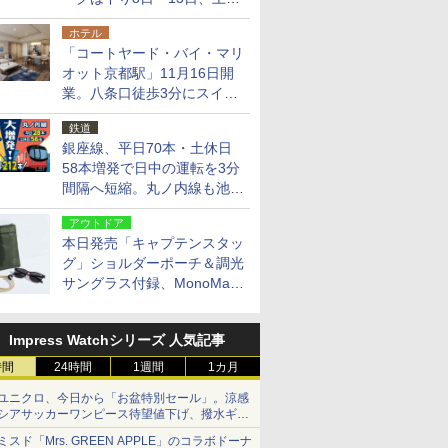
14日・15日
ホテル
「コートヤード・バイ・マリ
オット京都駅」11月16日開
業。八条口徒歩3分にスイー
ト含む全270室、ダイニング
鉄道
も併設
銀座線、平日70本・土休日
58本増発で日中の運転を3分
間隔へ短縮。丸ノ内線も池袋
～中野坂上を4分間隔に
アウトドア
本日発売「キャプテンスタッ
グ」ショルダーポーチ＆調光
サングラス付録、MonoMax
9月号増刊
Impress Watchシリーズ 人気記事
時間
24時間
1週間
1カ月
ユニクロ、今日から「お盆特別セール」。涼感
シアサッカーワンピース待望値下げ、撥水ギア
ショーツは1990円に
ミスド「Mrs. GREEN APPLE」のコラボドーナ