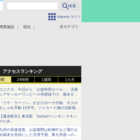
Impress サイト
全カテゴリ
商業施設
宿泊
アクセスランキング
時間
24時間
1週間
1カ月
ユニクロ、今日から「お盆特別セール」。涼感
シアサッカーワンピース待望値下げ、撥水ギア
ショーツは1990円に
「リサ・ラーソン」がま口ポーチ付録、大人の
おしゃれ手帖 10月号。ジャカード織の北欧猫デ
ザイン
【週末駅弁】東京駅「Suicaのペンギン チキン
のり弁」
九州の高速道路、お盆期間は松橋ICなど通行止
め端末を先頭にした渋滞予測。東九州道への迂
回は料金調整を実施