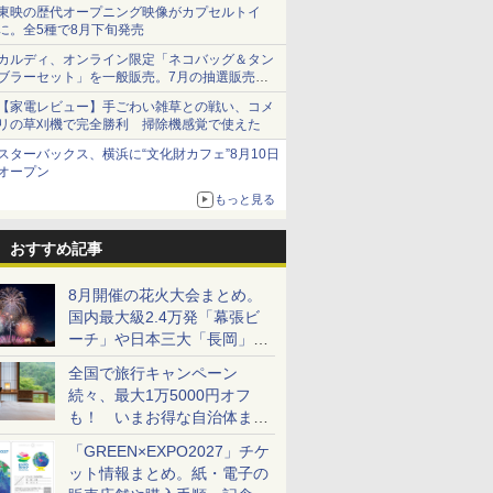
ショーツは1990円に
東映の歴代オープニング映像がカプセルトイ
に。全5種で8月下旬発売
カルディ、オンライン限定「ネコバッグ＆タン
ブラーセット」を一般販売。7月の抽選販売の
当選無効分
【家電レビュー】手ごわい雑草との戦い、コメ
リの草刈機で完全勝利 掃除機感覚で使えた
スターバックス、横浜に“文化財カフェ”8月10日
オープン
もっと見る
おすすめ記事
8月開催の花火大会まとめ。
国内最大級2.4万発「幕張ビ
ーチ」や日本三大「長岡」な
ど大型イベント目白押し！
全国で旅行キャンペーン
続々、最大1万5000円オフ
も！ いまお得な自治体まと
め
「GREEN×EXPO2027」チケ
ット情報まとめ。紙・電子の