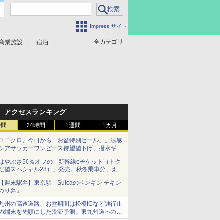
Impress サイト
全カテゴリ
商業施設
宿泊
アクセスランキング
時間
24時間
1週間
1カ月
ユニクロ、今日から「お盆特別セール」。涼感
シアサッカーワンピース待望値下げ、撥水ギア
ショーツは1990円に
はやぶさ50％オフの「新幹線eチケット（トク
だ値スペシャル28）」発売。秋冬乗車分、えき
ねっと限定
【週末駅弁】東京駅「Suicaのペンギン チキン
のり弁」
九州の高速道路、お盆期間は松橋ICなど通行止
め端末を先頭にした渋滞予測。東九州道への迂
回は料金調整を実施