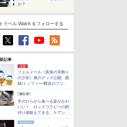
か？
トラベル Watch をフォローする
新記事
話題
フェルメール《真珠の耳飾り
の少女》展のグッズ公開。図
録/ミッフィー/葬送のフリー
レンほか、注目ブランドコラ
旅レポ
ボが実現
手のひらから食べる姿がかわ
いい！ ロックワラビーの餌
付け体験もできる、ケアンズ
でアサートン高原の日本語ガ
お出かけ
イド付きツアーに参加してみ