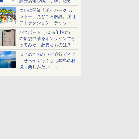
販売店舗や購入手順、記念チ
ケットも解説
ついに開業「ポケパーク カ
ントー」見どころ解説。注目
アトラクション・チケット手
配・来場前に必要な準備は？
パスポート（2025年旅券）
の新規申請をオンラインでや
ってみた。必要なものはスマ
ホとマイナカードのみ
はじめてのハワイ旅行ガイド
～せっかく行くなら隣島の秘
境も楽しみたい！～