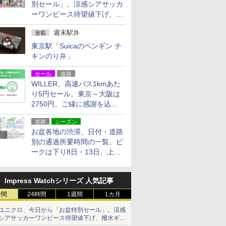
別セール」。涼感シアサッカ
ーワンピース待望値下げ、撥
水ギアショーツは1990円に
週末駅弁
連載
東京駅「Suicaのペンギン チ
キンのり弁」
セール
道路
WILLER、高速バス1kmあた
り5円セール。東京～大阪は
2750円、ご縁に感謝を込め
た20周年記念キャンペーン
道路
シーズン
お盆各地の渋滞、日付・道路
別の通過所要時間の一覧。ピ
ークは下り8日・13日、上り
14日・15日
Impress Watchシリーズ 人気記事
時間
24時間
1週間
1カ月
ユニクロ、今日から「お盆特別セール」。涼感
シアサッカーワンピース待望値下げ、撥水ギア