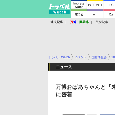
過去記事
万
博
・
園芸博
取材記事
トラベル Watch
イベント
国際博覧会
2
ニュース
万博おばあちゃんと「
に密着