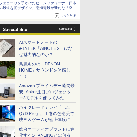
フェラーリを手がけたピニンファリーナ、日本
の鉄道を初デザイン。南海電鉄が新たな「空港
特急」をなにわ筋線へ導入
もっと見る
Special Site
AIスマートノートの
iFLYTEK「AINOTE 2」はな
ぜ魅力的なのか？
鳥肌ものの「DENON
HOME」サウンドを体感し
た！
Amazon プライムデー過去最
安! Anker注目プロジェクタ
ー3モデルを使ってみた
ハイグレードテレビ「TCL
Q7D Pro」。圧巻の色彩美で
映画＆ゲームが極上体験に
総合オーディオブランドに進
化するSHANLINGとは何者