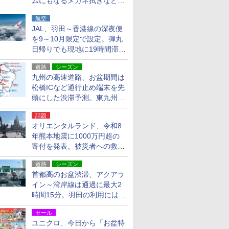
ムにもなるメガネ拭きなど雑
貨24種
航空
JAL、羽田～香港線の深夜便
を9～10月限定で設定。弾丸
日帰りでも現地に19時間滞在
できる
道路
シーズン
九州の高速道路、お盆期間は
松橋ICなど通行止め端末を先
頭にした渋滞予測。東九州道
への迂回は料金調整を実施
話題
オリエンタルランド、令和8
年熊本地震に1000万円超の
寄付を発表。被災者への救援
活動・復旧支援
道路
シーズン
首都高のお盆渋滞、アクアラ
イン～湾岸線は通過に最大2
時間15分。羽田の利用には
「空港西出口」の利用検討を
セール
ユニクロ、今日から「お盆特