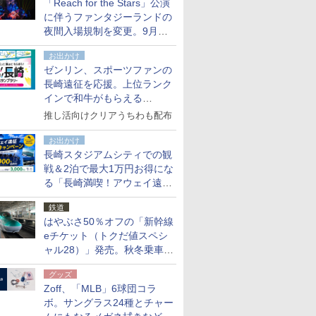
「Reach for the Stars」公演
た
に伴うファンタジーランドの
夜間入場規制を変更。9月か
ら18時50分～20時ごろに
お出かけ
ゼンリン、スポーツファンの
長崎遠征を応援。上位ランク
インで和牛がもらえる
「GO！GO！長崎スタンプラ
推し活向けクリアうちわも配布
リー」
お出かけ
長崎スタジアムシティでの観
戦＆2泊で最大1万円お得にな
る「長崎満喫！アウェイ遠征
応援キャンペーン」
鉄道
はやぶさ50％オフの「新幹線
eチケット（トクだ値スペシ
ャル28）」発売。秋冬乗車
分、えきねっと限定
グッズ
Zoff、「MLB」6球団コラ
ボ。サングラス24種とチャー