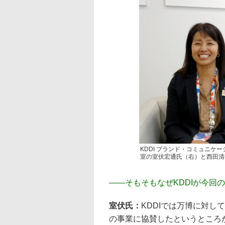
KDDI ブランド・コミュニケ
室の室伏宏通氏（右）と西田清
――
そもそもなぜKDDIが今回
室伏氏：
KDDIでは万博に対
の事業に協賛したというところ