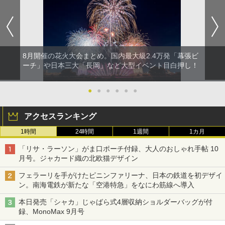
8月開催の花火大会まとめ。国内最大級2.4万発「幕張ビ
ーチ」や日本三大「長岡」など大型イベント目白押し！
●
●
●
●
●
●
アクセスランキング
1時間
24時間
1週間
1カ月
「リサ・ラーソン」がま口ポーチ付録、大人のおしゃれ手帖 10
月号。ジャカード織の北欧猫デザイン
フェラーリを手がけたピニンファリーナ、日本の鉄道を初デザイ
ン。南海電鉄が新たな「空港特急」をなにわ筋線へ導入
本日発売「シャカ」じゃばら式4層収納ショルダーバッグが付
録、MonoMax 9月号