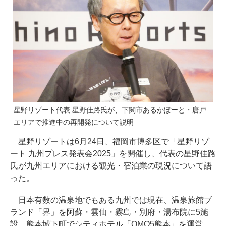
星野リゾート代表 星野佳路氏が、下関市あるかぽーと・唐戸
エリアで推進中の再開発について説明
星野リゾートは6月24日、福岡市博多区で「星野リゾ
ート 九州プレス発表会2025」を開催し、代表の星野佳路
氏が九州エリアにおける観光・宿泊業の現況について語
った。
日本有数の温泉地でもある九州では現在、温泉旅館ブ
ランド「界」を阿蘇・雲仙・霧島・別府・湯布院に5施
設、熊本城下町でシティホテル「OMO5熊本」を運営。