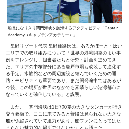
船長になりきり関門海峡を航海するアクティビティ「Captain
Academy（キャプテンアカデミー）」
星野リゾート代表 星野佳路氏は、あるかぽーと・唐戸
エリアでの取り組みについて「世界の港湾開発のよい事
例をアレンジし、担当者たちと研究・計画を進めてき
た。エリアの中核部分にある唐戸市場も改装して進化す
る予定。水族館などの周辺施設と結んでいくための通
路・モビリティも重要であり、まだ開発途中ではあるが
今後、この場所が世界のなかでも素晴らしい港湾都市に
なっていくと確信している」と説明。
また、「関門海峡は1日700隻の大きなタンカーが行き
交う要衝で、ここに来てみると普段は見られない大きな
船が係留されていて迫力があり、船ファンにとってはた
まらない魅力的な場所ではないか」とも語った。