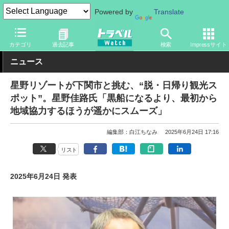
Powered by
Translate
トラベル Watch
旅の情報
ホテル・旅館
宿泊
カテゴリ
過去記事
検索
Impressサイト
ニュース
星野リゾートが下関市と挑む、“脱・日帰り観光ス
ポット”。星野佳路氏「黒船になるより、最初から
地域協力するほうが遥かにスムーズ」
編集部：白江ちなみ
2025年6月24日 17:16
リスト
2025年6月24日 発表