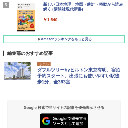
AIRLINE（エアライン）2026年9月号【特
新しい日本地理 地図・統計・移動から読み
集】ボーイング110周年を祝して！
解く (講談社現代新書)
￥1,760
￥1,540
Amazonランキングをもっと見る
編集部のおすすめ記事
[キャンパーズコレクション 山善] ポップアッ
熊撃退スプレー 熊よけスプレー 熊スプレー
ホテル
プテント 傘みたいに広げて畳める パッとサ
【日本企業販売】超強力クマ対策スプレー 30
ダブルツリーbyヒルトン東京有明、宿泊
ッとサンシェード キューブ フルクローズ メ
0ml（連続噴射30秒）110ml（連続噴射15
予約スタート。出張にも使いやすい駅徒
ッシュ 簡単設置 ワンタッチテント キャンプ
秒）射程5～10m 安全ロック搭載 携帯収納袋
歩1分、全363室
&ハイキング カーキ PATC-150(KH)
付き ヒグマ・イノシシ対策 自治体・教育機
関の購入実績 登山・キャンプ・アウトドア・
防災用品 長期保存可能 緊急時用 日本国内発
￥6,830
送
￥3,680
Google 検索で当サイトの記事を優先表示させる
PYKES PEAK (パイクスピーク) 着替えテン
ト プライバシー テント 【中が透けない】 1
人用 折りたたみ 防災グッズ 災害用トイレ ビ
ーチ ピクニック ポップアップテント 携帯 簡
GRANDOOR ステンレス保冷剤 2個セット 2