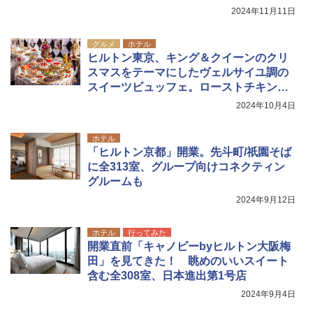
ATCW-150B エクルベージュ
ア/オフィス/教育現場/展示会用 緑
2024年11月11日
￥-
￥1,180
グルメ
ホテル
ヒルトン東京、キング＆クイーンのクリ
スマスをテーマにしたヴェルサイユ調の
スイーツビュッフェ。ローストチキンな
どの食事も
2024年10月4日
ホテル
「ヒルトン京都」開業。先斗町/祇園そば
に全313室、グループ向けコネクティン
グルームも
2024年9月12日
ホテル
行ってみた
開業直前「キャノピーbyヒルトン大阪梅
田」を見てきた！ 眺めのいいスイート
含む全308室、日本進出第1号店
2024年9月4日