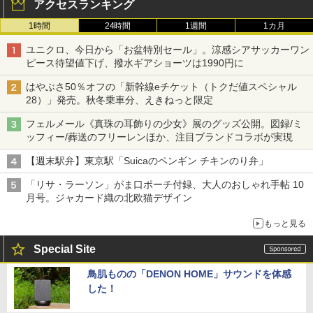
アクセスランキング
1時間
24時間
1週間
1カ月
ユニクロ、今日から「お盆特別セール」。涼感シアサッカーワン
ピース待望値下げ、撥水ギアショーツは1990円に
はやぶさ50％オフの「新幹線eチケット（トクだ値スペシャル
28）」発売。秋冬乗車分、えきねっと限定
フェルメール《真珠の耳飾りの少女》展のグッズ公開。図録/ミ
ッフィー/葬送のフリーレンほか、注目ブランドコラボが実現
【週末駅弁】東京駅「Suicaのペンギン チキンのり弁」
「リサ・ラーソン」がま口ポーチ付録、大人のおしゃれ手帖 10
月号。ジャカード織の北欧猫デザイン
もっと見る
Special Site
鳥肌ものの「DENON HOME」サウンドを体感
した！