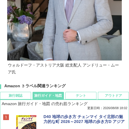
ウォルドーフ・アストリア大阪 総支配人 アンドリュー・ムー
ア氏
Amazon トラベル関連ランキング
旅行雑誌
旅行ガイド・地図
テント
アウトドア
Amazon 旅行ガイド・地図 の売れ筋ランキング
更新日時：2026/08/08 18:02
BE-PAL(ビ-パル) 2026年 9 月号【特別付録:
D40 地球の歩き方 チェンマイ タイ北部の魅
SOTO ミニマル"旅"財布 ランダム2種】
力的な町 2026～2027 地球の歩き方D アジア