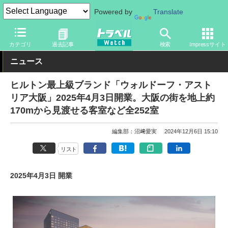
Powered by
Translate
トラベル Watch
旅の情報
ホテル・旅館
カテゴリ
過去記事
検索
Impressサイト
ニュース
ヒルトン最上級ブランド「ウォルドーフ・アスト
リア大阪」2025年4月3日開業。大阪の街を地上約
170mから見渡せる客室など全252室
編集部：沼﨑愛実
2024年12月6日 15:10
リスト
2025年4月3日 開業