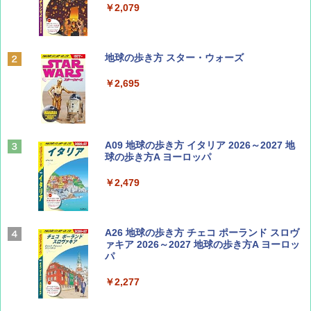
￥1,500
￥2,079
ディズニーファン ２０２６年 ９月号 [雑
地球の歩き方 スター・ウォーズ
誌] (ＤＩＳＮＥＹ ＦＡＮ)
￥2,695
￥713
山と溪谷 2026年8月号「南アルプス大全」
A09 地球の歩き方 イタリア 2026～2027 地
球の歩き方A ヨーロッパ
￥1,540
￥2,479
Coyote No.89 特集 星野道夫 夢見る旅
A26 地球の歩き方 チェコ ポーランド スロヴ
ァキア 2026～2027 地球の歩き方A ヨーロッ
パ
￥1,540
￥2,277