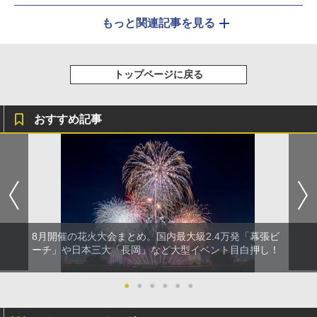
もっと関連記事を見る
トップページに戻る
おすすめ記事
8月開催の花火大会まとめ。国内最大級2.4万発「幕張ビ
ーチ」や日本三大「長岡」など大型イベント目白押し！
●
●
●
●
●
●