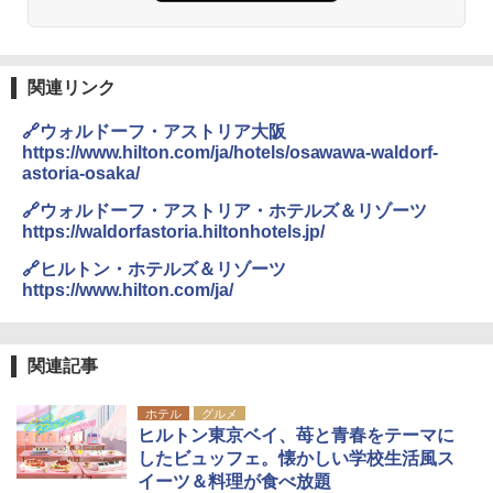
易 トイレテント (グレー)
026リニューアル 急速冷凍 空間倍増 衛生的
コンパクト 保冷力長持ち
￥4,980
￥2,980
関連リンク
ENDLESS BASE 《めざましテレビで紹介》
テント ワンタッチ RENEW 幅200 2-3人用 43
BUNDOK(バンドック)ソロ ドーム 1 EX BDK
🔗ウォルドーフ・アストリア大阪
500002(88859)
-08EX カーキ ソロキャンプ ポリエステル フ
https://www.hilton.com/ja/hotels/osawawa-waldorf-
レーム ドーム型 テント
astoria-osaka/
￥5,999
￥-
🔗ウォルドーフ・アストリア・ホテルズ＆リゾーツ
https://waldorfastoria.hiltonhotels.jp/
[キャンパーズコレクション 山善] 傘みたいに
広げるだけ パッとサッとテント ブラックコ
DEWEL パラソル 大型 ビーチ アウトドアパ
🔗ヒルトン・ホテルズ＆リゾーツ
ーティング フルクローズ メッシュ 3-4人用
ラソル ガーデン サイトシート付 折りたたみ
https://www.hilton.com/ja/
簡単設置 ポップアップテント エクルベージ
防水 UVカット 4段階高さ調整 軽量 収納袋付
ュ(BC仕様) PATC-150B(EB)
き
￥9,990
￥6,459
関連記事
ホテル
グルメ
[キャンパーズコレクション 山善] 傘みたいに
ポインターライト 強力 小型 緑色/赤色/青紫色
ヒルトン東京ベイ、苺と青春をテーマに
広げるだけ パッとサッとテント キューブワ
USB充電式 高精度 超長距離照射 長時間使用
したビュッフェ。懐かしい学校生活風ス
イド ブラックコーティング フルクローズ メ
可能 安全ロック付き 高安全性 金属製耐久 コ
ッシュ 4人用 簡単設置 ポップアップテント P
ンパクト多機能設計 持ち運び便利 アウトド
イーツ＆料理が食べ放題